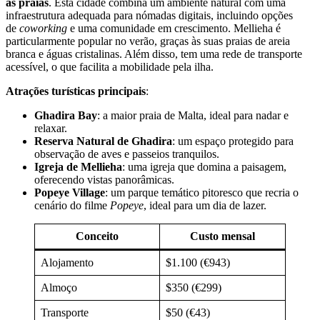
às praias
. Esta cidade combina um ambiente natural com uma
infraestrutura adequada para nómadas digitais, incluindo opções
de
coworking
e uma comunidade em crescimento. Mellieha é
particularmente popular no verão, graças às suas praias de areia
branca e águas cristalinas. Além disso, tem uma rede de transporte
acessível, o que facilita a mobilidade pela ilha.
Atrações turísticas principais
:
Ghadira Bay
: a maior praia de Malta, ideal para nadar e
relaxar.
Reserva Natural de Ghadira
: um espaço protegido para
observação de aves e passeios tranquilos.
Igreja de Mellieha
: uma igreja que domina a paisagem,
oferecendo vistas panorâmicas.
Popeye Village
: um parque temático pitoresco que recria o
cenário do filme
Popeye
, ideal para um dia de lazer.
Conceito
Custo mensal
Alojamento
$1.100 (€943)
Almoço
$350 (€299)
Transporte
$50 (€43)