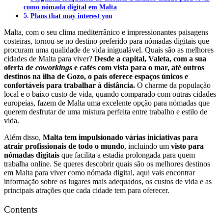
como nómada digital em Malta
Plans that may interest you
Malta, com o seu clima mediterrânico e impressionantes paisagens
costeiras, tornou-se no destino preferido para nómadas digitais que
procuram uma qualidade de vida inigualável. Quais são as melhores
cidades de Malta para viver?
Desde a capital, Valeta, com a sua
oferta de
coworkings
e cafés com vista para o mar, até outros
destinos na ilha de Gozo, o país oferece espaços únicos e
confortáveis para trabalhar à distância.
O charme da população
local e o baixo custo de vida, quando comparado com outras cidades
europeias, fazem de Malta uma excelente opção para nómadas que
querem desfrutar de uma mistura perfeita entre trabalho e estilo de
vida.
Além disso,
Malta tem impulsionado várias iniciativas para
atrair profissionais de todo o mundo
, incluindo um
visto para
nómadas digitais
que facilita a estadia prolongada para quem
trabalha online. Se queres descobrir quais são os melhores destinos
em Malta para viver como nómada digital, aqui vais encontrar
informação sobre os lugares mais adequados, os custos de vida e as
principais atrações que cada cidade tem para oferecer.
Contents