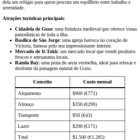
dela um refúgio para quem procura um equilíbrio entre trabalho e
serenidade.
Atrações turísticas principais
:
Cidadela de Gozo
: uma fortaleza medieval que oferece vistas
panorâmicas de toda a ilha.
Basílica de São Jorge
: uma igreja barroca no coração de
Victoria, famosa pelo seu impressionante interior.
Mercado de It-Tokk
: um mercado local que vende produtos
frescos e artesanatos locais.
Ramla Bay
: uma praia de areia vermelha, ideal para relaxar e
desfrutar da paisagem natural de Gozo.
Conceito
Custo mensal
Alojamento
$900 (€771)
Almoço
$350 (€299)
Transporte
$50 (€43)
Lazer
$200 (€171)
Total
$1.500 (€1.285)