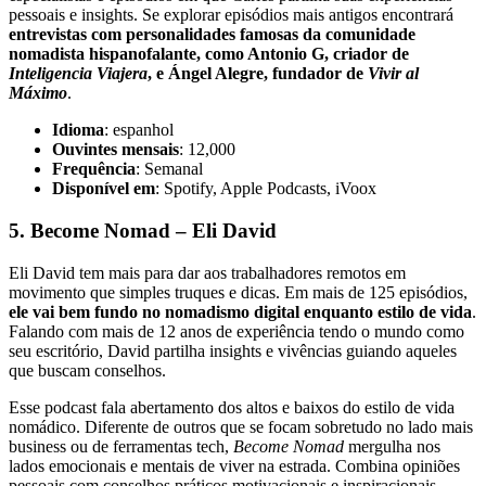
pessoais e insights. Se explorar episódios mais antigos encontrará
entrevistas com personalidades famosas da comunidade
nomadista hispanofalante, como Antonio G, criador de
Inteligencia Viajera
, e Ángel Alegre, fundador de
Vivir al
Máximo
.
Idioma
: espanhol
Ouvintes mensais
: 12,000
Frequência
: Semanal
Disponível em
: Spotify, Apple Podcasts, iVoox
5. Become Nomad – Eli David
Eli David tem mais para dar aos trabalhadores remotos em
movimento que simples truques e dicas. Em mais de 125 episódios,
ele vai bem fundo no nomadismo digital enquanto estilo de vida
.
Falando com mais de 12 anos de experiência tendo o mundo como
seu escritório, David partilha insights e vivências guiando aqueles
que buscam conselhos.
Esse podcast fala abertamento dos altos e baixos do estilo de vida
nomádico. Diferente de outros que se focam sobretudo no lado mais
business ou de ferramentas tech,
Become Nomad
mergulha nos
lados emocionais e mentais de viver na estrada. Combina opiniões
pessoais com conselhos práticos motivacionais e inspiracionais.