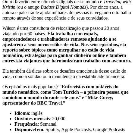
Outro favorito entre nômades digitais desse mundo é
Traveling with
Kristin
(ou o antigo
Badass Digital Nomads
). Por cinco anos, a
autora e palestrante ajuda milhares de pessoas navegando o trabalho
remoto através de sua experiência e de seus convidados.
Wilson é uma consultora de relocalização que passou 20 anos
viajando por 60 países.
Ela trabalha com expats,
empreendedores e trabalhadores remotos ajudando a se
ajustarem a seus novos estilos de vida. Nos seus episódios, ela
reporta sobre tópicos como mergulhar no estilo de vida
nomádico, estratégias para ganhar dinheiro online e também
entrevista viajantes que harmonizaram trabalho com aventura.
Ela também dá dicas sobre os desafios emocionais desse estilo de
vida, como a solidão ou a manutenção da estabilidade financeira.
Os episódios mais populares? “
Entrevistas com notáveis do
mundo nomádico, como Tom Turcich – a primeira pessoa que
caminhou o mundo durante sete anos
” e
“Mike Corey,
apresentador do BBC Travel
.
”
Idioma
: inglês
Ouvintes mensais
: 20,000
Frequência
: Semanal
Disponível em
: Spotify, Apple Podcasts, Google Podcasts