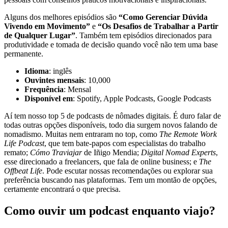
Alguns dos melhores episódios são
“Como Gerenciar Dúvida
Vivendo em Movimento”
e
“Os Desafios de Trabalhar a Partir
de Qualquer Lugar”
. Também tem episódios direcionados para
produtividade e tomada de decisão quando você não tem uma base
permanente.
Idioma
: inglês
Ouvintes mensais
: 10,000
Frequência
: Mensal
Disponível em
: Spotify, Apple Podcasts, Google Podcasts
Aí tem nosso top 5 de podcasts de nômades digitais. É duro falar de
todas outras opções disponíveis, todo dia surgem novos falando de
nomadismo. Muitas nem entraram no top, como
The Remote Work
Life Podcast
, que tem bate-papos com especialistas do trabalho
remato;
Cómo Traviajar
de Iñigo Mendia;
Digital Nomad Experts
,
esse direcionado a freelancers, que fala de online business; e
The
Offbeat Life
. Pode escutar nossas recomendações ou explorar sua
preferência buscando nas plataformas. Tem um montão de opções,
certamente encontrará o que precisa.
Como ouvir um podcast enquanto viajo?