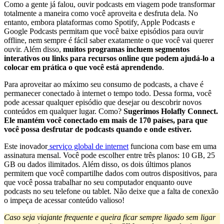
Como a gente já falou, ouvir podcasts em viagem pode transformar
totalmente a maneira como você aproveita e desfruta dela. No
entanto, embora plataformas como Spotify, Apple Podcasts e
Google Podcasts permitam que você baixe episódios para ouvir
offline, nem sempre é fácil saber exatamente o que você vai querer
ouvir. Além disso,
muitos programas incluem segmentos
interativos ou links para recursos online que podem ajudá-lo a
colocar em prática o que você está aprendendo
.
Para aproveitar ao máximo seu consumo de podcasts, a chave é
permanecer conectado à internet o tempo todo. Dessa forma, você
pode acessar qualquer episódio que desejar ou descobrir novos
conteúdos em qualquer lugar. Como?
Sugerimos Holafly Connect.
Ele mantém você conectado em mais de 170 países, para que
você possa desfrutar de podcasts quando e onde estiver.
Este inovador
serviço global de internet
funciona com base em uma
assinatura mensal. Você pode escolher entre três planos: 10 GB, 25
GB ou dados ilimitados. Além disso, os dois últimos planos
permitem que você compartilhe dados com outros dispositivos, para
que você possa trabalhar no seu computador enquanto ouve
podcasts no seu telefone ou tablet. Não deixe que a falta de conexão
o impeça de acessar conteúdo valioso!
Caso seja viajante frequente e queira ficar sempre ligado sem ligar