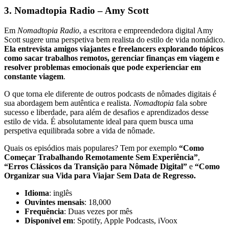
3. Nomadtopia Radio – Amy Scott
Em
Nomadtopia Radio
, a escritora e empreendedora digital Amy
Scott sugere uma perspetiva bem realista do estilo de vida nomádico.
Ela entrevista amigos viajantes e freelancers explorando tópicos
como sacar trabalhos remotos, gerenciar finanças em viagem e
resolver problemas emocionais que pode experienciar em
constante viagem
.
O que torna ele diferente de outros podcasts de nômades digitais é
sua abordagem bem autêntica e realista.
Nomadtopia
fala sobre
sucesso e liberdade, para além de desafios e aprendizados desse
estilo de vida. É absolutamente ideal para quem busca uma
perspetiva equilibrada sobre a vida de nômade.
Quais os episódios mais populares? Tem por exemplo
“Como
Começar Trabalhando Remotamente Sem Experiência”
,
“Erros Clássicos da Transição para Nômade Digital”
e
“Como
Organizar sua Vida para Viajar Sem Data de Regresso.
Idioma
: inglês
Ouvintes mensais
: 18,000
Frequência
: Duas vezes por mês
Disponível em
: Spotify, Apple Podcasts, iVoox