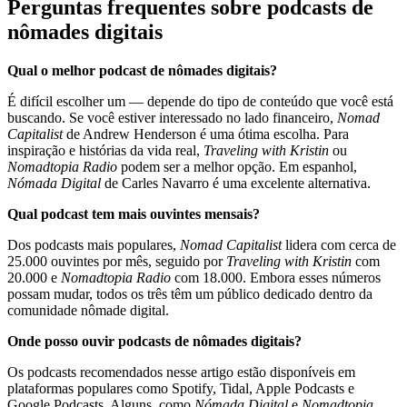
Perguntas frequentes sobre podcasts de
nômades digitais
Qual o melhor podcast de nômades digitais?
É difícil escolher um — depende do tipo de conteúdo que você está
buscando. Se você estiver interessado no lado financeiro,
Nomad
Capitalist
de Andrew Henderson é uma ótima escolha. Para
inspiração e histórias da vida real,
Traveling with Kristin
ou
Nomadtopia Radio
podem ser a melhor opção. Em espanhol,
Nómada Digital
de Carles Navarro é uma excelente alternativa.
Qual podcast tem mais ouvintes mensais?
Dos podcasts mais populares,
Nomad Capitalist
lidera com cerca de
25.000 ouvintes por mês, seguido por
Traveling with Kristin
com
20.000 e
Nomadtopia Radio
com 18.000. Embora esses números
possam mudar, todos os três têm um público dedicado dentro da
comunidade nômade digital.
Onde posso ouvir podcasts de nômades digitais?
Os podcasts recomendados nesse artigo estão disponíveis em
plataformas populares como Spotify, Tidal, Apple Podcasts e
Google Podcasts. Alguns, como
Nómada Digital
e
Nomadtopia