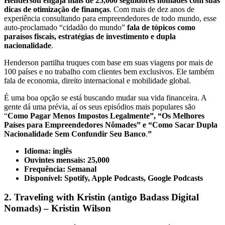
Henderson engaja mais de 25,000 seguidores nômades com suas
dicas de otimização de finanças
. Com mais de dez anos de
experiência consultando para empreendedores de todo mundo, esse
auto-proclamado “cidadão do mundo”
fala de tópicos como
paraísos fiscais, estratégias de investimento e dupla
nacionalidade
.
Henderson partilha truques com base em suas viagens por mais de
100 países e no trabalho com clientes bem exclusivos. Ele também
fala de economia, direito internacional e mobilidade global.
É uma boa opção se está buscando mudar sua vida financeira. A
gente dá uma prévia, aí os seus episódios mais populares são
“
Como Pagar Menos Impostos Legalmente”, “Os Melhores
Países para Empreendedores Nômades” e “Como Sacar Dupla
Nacionalidade Sem Confundir Seu Banco
.
”
Idioma: inglês
Ouvintes mensais: 25,000
Frequência: Semanal
Disponível: Spotify, Apple Podcasts, Google Podcasts
2. Traveling with Kristin (antigo Badass Digital
Nomads) – Kristin Wilson