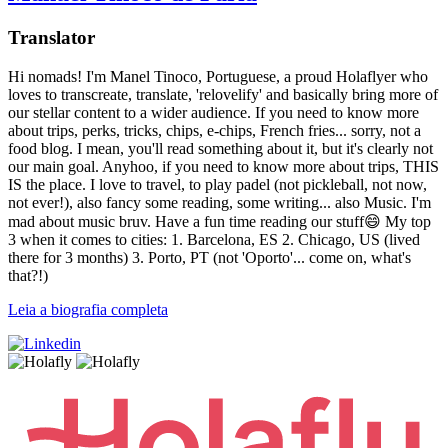
Translator
Hi nomads! I'm Manel Tinoco, Portuguese, a proud Holaflyer who
loves to transcreate, translate, 'relovelify' and basically bring more of
our stellar content to a wider audience. If you need to know more
about trips, perks, tricks, chips, e-chips, French fries... sorry, not a
food blog. I mean, you'll read something about it, but it's clearly not
our main goal. Anyhoo, if you need to know more about trips, THIS
IS the place. I love to travel, to play padel (not pickleball, not now,
not ever!), also fancy some reading, some writing... also Music. I'm
mad about music bruv. Have a fun time reading our stuff😄 My top
3 when it comes to cities: 1. Barcelona, ES 2. Chicago, US (lived
there for 3 months) 3. Porto, PT (not 'Oporto'... come on, what's
that?!)
Leia a biografia completa