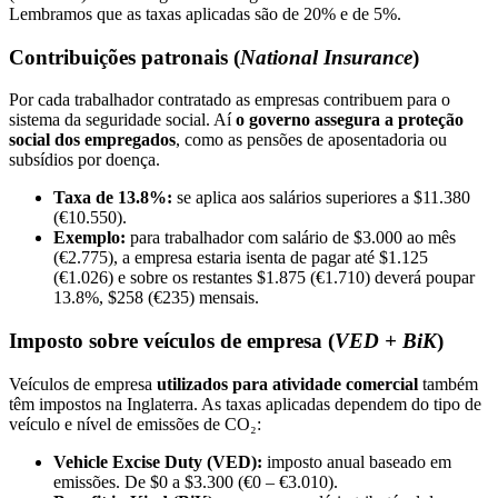
Lembramos que as taxas aplicadas são de 20% e de 5%.
Contribuições patronais (
National Insurance
)
Por cada trabalhador contratado as empresas contribuem para o
sistema da seguridade social. Aí
o
governo assegura a proteção
social dos empregados
, como as pensões de aposentadoria ou
subsídios por doença.
Taxa de 13.8%:
se aplica aos salários superiores a $11.380
(€10.550).
Exemplo:
para trabalhador com salário de $3.000 ao mês
(€2.775), a empresa estaria isenta de pagar até $1.125
(€1.026) e sobre os restantes $1.875 (€1.710) deverá poupar
13.8%, $258 (€235) mensais.
Imposto sobre veículos de empresa (
VED + BiK
)
Veículos de empresa
utilizados para atividade comercial
também
têm impostos na Inglaterra. As taxas aplicadas dependem do tipo de
veículo e nível de emissões de CO₂:
Vehicle Excise Duty (VED):
imposto anual baseado em
emissões. De $0 a $3.300 (€0 – €3.010).