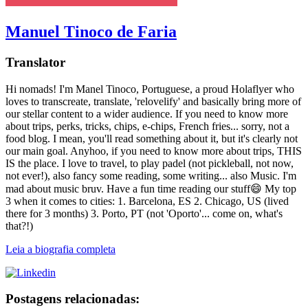
Manuel Tinoco de Faria
Translator
Hi nomads! I'm Manel Tinoco, Portuguese, a proud Holaflyer who
loves to transcreate, translate, 'relovelify' and basically bring more of
our stellar content to a wider audience. If you need to know more
about trips, perks, tricks, chips, e-chips, French fries... sorry, not a
food blog. I mean, you'll read something about it, but it's clearly not
our main goal. Anyhoo, if you need to know more about trips, THIS
IS the place. I love to travel, to play padel (not pickleball, not now,
not ever!), also fancy some reading, some writing... also Music. I'm
mad about music bruv. Have a fun time reading our stuff😄 My top
3 when it comes to cities: 1. Barcelona, ES 2. Chicago, US (lived
there for 3 months) 3. Porto, PT (not 'Oporto'... come on, what's
that?!)
Leia a biografia completa
Postagens relacionadas: