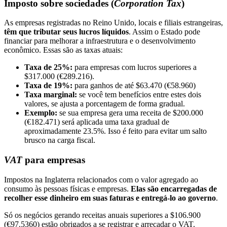
Imposto sobre sociedades (
Corporation Tax
)
As empresas registradas no Reino Unido, locais e filiais estrangeiras,
têm que tributar seus lucros líquidos
. Assim o Estado pode
financiar para melhorar a infraestrutura e o desenvolvimento
econômico. Essas são as taxas atuais:
Taxa de 25%:
para empresas com lucros superiores a
$317.000 (€289.216).
Taxa de 19%:
para ganhos de até $63.470 (€58.960)
Taxa marginal:
se você tem benefícios entre estes dois
valores, se ajusta a porcentagem de forma gradual.
Exemplo:
se sua empresa gera uma receita de $200.000
(€182.471) será aplicada uma taxa gradual de
aproximadamente 23.5%. Isso é feito para evitar um salto
brusco na carga fiscal.
VAT
para empresas
Impostos na Inglaterra relacionados com o valor agregado ao
consumo às pessoas físicas e empresas.
Elas são encarregadas de
recolher esse dinheiro em suas faturas e entregá-lo ao governo
.
Só os negócios gerando receitas anuais superiores a $106.900
(€97.5360) estão obrigados a se registrar e arrecadar o VAT.