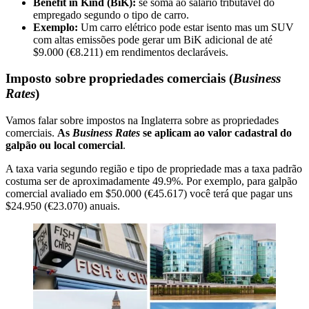
Benefit in Kind (BiK):
se soma ao salário tributável do
empregado segundo o tipo de carro.
Exemplo:
Um carro elétrico pode estar isento mas um SUV
com altas emissões pode gerar um BiK adicional de até
$9.000 (€8.211) em rendimentos declaráveis.
Imposto sobre propriedades comerciais (
Business
Rates
)
Vamos falar sobre impostos na Inglaterra sobre as propriedades
comerciais.
As
Business Rates
se aplicam ao valor cadastral do
galpão ou local comercial
.
A taxa varia segundo região e tipo de propriedade mas a taxa padrão
costuma ser de aproximadamente 49.9%. Por exemplo, para galpão
comercial avaliado em $50.000 (€45.617) você terá que pagar uns
$24.950 (€23.070) anuais.