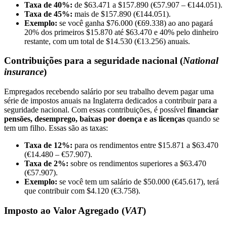
Taxa de 40%:
de $63.471 a $157.890 (€57.907 – €144.051).
Taxa de 45%:
mais de $157.890 (€144.051).
Exemplo:
se você ganha $76.000 (€69.338) ao ano pagará
20% dos primeiros $15.870 até $63.470 e 40% pelo dinheiro
restante, com um total de $14.530 (€13.256) anuais.
Contribuições para a seguridade nacional (
National
insurance
)
Empregados recebendo salário por seu trabalho devem pagar uma
série de impostos anuais na Inglaterra dedicados a contribuir para a
seguridade nacional. Com essas contribuições, é possível
financiar
pensões, desemprego, baixas por doença e as licenças
quando se
tem um filho. Essas são as taxas:
Taxa de 12%:
para os rendimentos entre $15.871 a $63.470
(€14.480 – €57.907).
Taxa de 2%:
sobre os rendimentos superiores a $63.470
(€57.907).
Exemplo:
se você tem um salário de $50.000 (€45.617), terá
que contribuir com $4.120 (€3.758).
Imposto ao Valor Agregado (
VAT
)