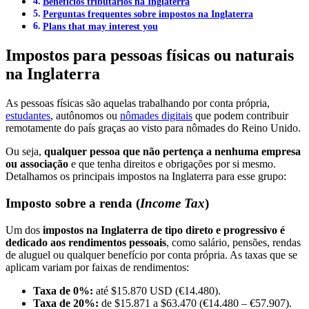
Benefícios tributários na Inglaterra
Perguntas frequentes sobre impostos na Inglaterra
Plans that may interest you
Impostos para pessoas físicas ou naturais
na Inglaterra
As pessoas físicas são aquelas trabalhando por conta própria,
estudantes
, autônomos ou
nômades digitais
que podem contribuir
remotamente do país graças ao visto para nômades do Reino Unido.
Ou seja,
qualquer pessoa que não pertença a nenhuma empresa
ou associação
e que tenha direitos e obrigações por si mesmo.
Detalhamos os principais impostos na Inglaterra para esse grupo:
Imposto sobre a renda (
Income Tax
)
Um dos
impostos na Inglaterra de tipo direto e progressivo é
dedicado aos rendimentos pessoais
, como salário, pensões, rendas
de aluguel ou qualquer benefício por conta própria. As taxas que se
aplicam variam por faixas de rendimentos:
Taxa de 0%:
até $15.870 USD (€14.480).
Taxa de 20%:
de $15.871 a $63.470 (€14.480 – €57.907).