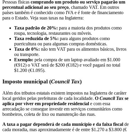
Pessoas físicas
comprando um produto ou serviço pagarão um
percentual adicional ao seu preço
, chamado VAT. Em outros
países também é conhecido como IVA e é fonte de financiamento
para o Estado. Veja suas taxas na Inglaterra:
Taxa padrão de 20%:
para a maioria dos produtos como
roupa, tecnologia, restaurantes ou móveis.
Taxa reduzida de 5%:
para alguns produtos como
puericultura ou para algumas compras domésticas.
Taxa de 0%:
não tem VAT para os alimentos básicos, livros
ou transporte.
Exemplo:
pela compra de um laptop avaliado em $1.000
(€912) o VAT será de $200 (€182) e você pagará no total
$1.200 (€1.095).
Imposto municipal (
Council Tax
)
Além dos tributos estatais existem impostos na Inglaterra de caráter
local geridos pelas prefeituras de cada localidade.
O
Council Tax
se
aplica por viver em propriedade residencial
e com essa
arrecadação se consegue investir em serviços comunitários como
bombeiros, coleta de lixo ou manutenção das ruas.
A taxa a pagar dependerá de cada município e da faixa fiscal
de
cada moradia, mas aproximadamente é de entre $1.270 a $3.800 (€