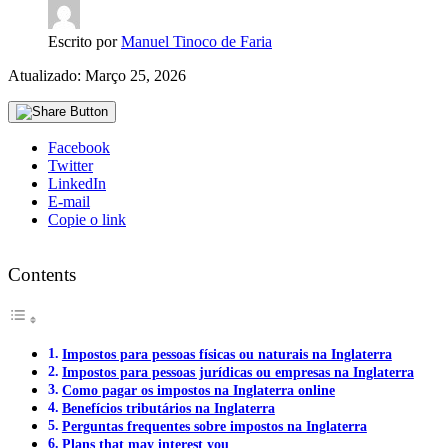
Escrito por
Manuel Tinoco de Faria
Atualizado: Março 25, 2026
Facebook
Twitter
LinkedIn
E-mail
Copie o link
Contents
Impostos para pessoas físicas ou naturais na Inglaterra
Impostos para pessoas jurídicas ou empresas na Inglaterra
Como pagar os impostos na Inglaterra online
Benefícios tributários na Inglaterra
Perguntas frequentes sobre impostos na Inglaterra
Plans that may interest you