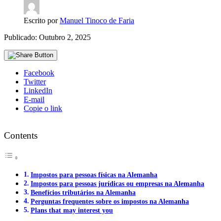
Escrito por
Manuel Tinoco de Faria
Publicado: Outubro 2, 2025
Facebook
Twitter
LinkedIn
E-mail
Copie o link
Contents
Impostos para pessoas físicas na Alemanha
Impostos para pessoas jurídicas ou empresas na Alemanha
Benefícios tributários na Alemanha
Perguntas frequentes sobre os impostos na Alemanha
Plans that may interest you