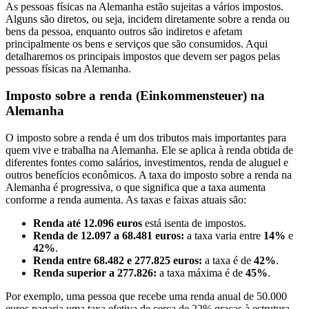
As pessoas físicas na Alemanha estão sujeitas a vários impostos.
Alguns são diretos, ou seja, incidem diretamente sobre a renda ou
bens da pessoa, enquanto outros são indiretos e afetam
principalmente os bens e serviços que são consumidos. Aqui
detalharemos os principais impostos que devem ser pagos pelas
pessoas físicas na Alemanha.
Imposto sobre a renda (Einkommensteuer) na
Alemanha
O imposto sobre a renda é um dos tributos mais importantes para
quem vive e trabalha na Alemanha. Ele se aplica à renda obtida de
diferentes fontes como salários, investimentos, renda de aluguel e
outros benefícios econômicos. A taxa do imposto sobre a renda na
Alemanha é progressiva, o que significa que a taxa aumenta
conforme a renda aumenta. As taxas e faixas atuais são:
Renda até 12.096 euros
está isenta de impostos.
Renda de 12.097 a 68.481 euros:
a taxa varia entre
14%
e
42%
.
Renda entre 68.482 e 277.825 euros:
a taxa é de
42%
.
Renda superior a 277.826:
a taxa máxima é de
45%
.
Por exemplo, uma pessoa que recebe uma renda anual de 50.000
euros pagaria uma taxa efetiva de cerca de 22% graças à estrutura