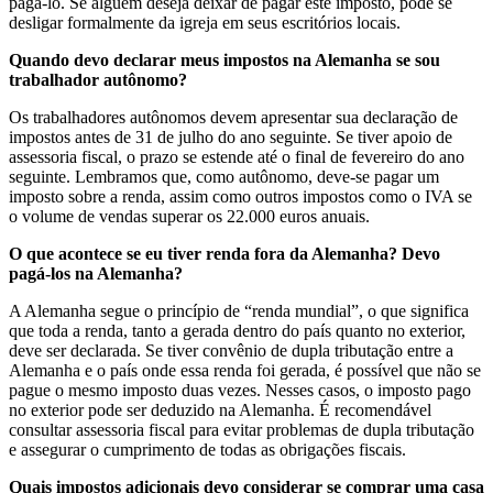
pagá-lo. Se alguém deseja deixar de pagar este imposto, pode se
desligar formalmente da igreja em seus escritórios locais.
Quando devo declarar meus impostos na Alemanha se sou
trabalhador autônomo?
Os trabalhadores autônomos devem apresentar sua declaração de
impostos antes de 31 de julho do ano seguinte. Se tiver apoio de
assessoria fiscal, o prazo se estende até o final de fevereiro do ano
seguinte. Lembramos que, como autônomo, deve-se pagar um
imposto sobre a renda, assim como outros impostos como o IVA se
o volume de vendas superar os 22.000 euros anuais.
O que acontece se eu tiver renda fora da Alemanha? Devo
pagá-los na Alemanha?
A Alemanha segue o princípio de “renda mundial”, o que significa
que toda a renda, tanto a gerada dentro do país quanto no exterior,
deve ser declarada. Se tiver convênio de dupla tributação entre a
Alemanha e o país onde essa renda foi gerada, é possível que não se
pague o mesmo imposto duas vezes. Nesses casos, o imposto pago
no exterior pode ser deduzido na Alemanha. É recomendável
consultar assessoria fiscal para evitar problemas de dupla tributação
e assegurar o cumprimento de todas as obrigações fiscais.
Quais impostos adicionais devo considerar se comprar uma casa