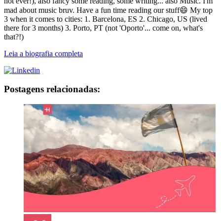
not ever!), also fancy some reading, some writing... also Music. I'm
mad about music bruv. Have a fun time reading our stuff😄 My top
3 when it comes to cities: 1. Barcelona, ES 2. Chicago, US (lived
there for 3 months) 3. Porto, PT (not 'Oporto'... come on, what's
that?!)
Leia a biografia completa
Postagens relacionadas: