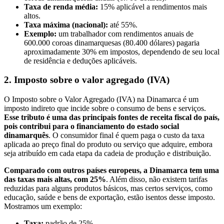
Taxa de renda média:
15% aplicável a rendimentos mais
altos.
Taxa máxima (nacional):
até 55%.
Exemplo:
um trabalhador com rendimentos anuais de
600.000 coroas dinamarquesas (80.400 dólares) pagaria
aproximadamente 30% em impostos, dependendo de seu local
de residência e deduções aplicáveis.
2. Imposto sobre o valor agregado (IVA)
O Imposto sobre o Valor Agregado (IVA) na Dinamarca é um
imposto indireto que incide sobre o consumo de bens e serviços.
Esse tributo é uma das principais fontes de receita fiscal do país,
pois contribui para o financiamento do estado social
dinamarquês
. O consumidor final é quem paga o custo da taxa
aplicada ao preço final do produto ou serviço que adquire, embora
seja atribuído em cada etapa da cadeia de produção e distribuição.
Comparado com outros países europeus, a Dinamarca tem uma
das taxas mais altas, com 25%
. Além disso, não existem tarifas
reduzidas para alguns produtos básicos, mas certos serviços, como
educação, saúde e bens de exportação, estão isentos desse imposto.
Mostramos um exemplo:
Taxa:
padrão de 25%.