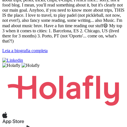
food blog. I mean, you'll read something about it, but it's clearly not
our main goal. Anyhoo, if you need to know more about trips, THIS
IS the place. I love to travel, to play padel (not pickleball, not now,
not ever!), also fancy some reading, some writing... also Music. I'm
mad about music bruv. Have a fun time reading our stuff😄 My top
3 when it comes to cities: 1. Barcelona, ES 2. Chicago, US (lived
there for 3 months) 3. Porto, PT (not 'Oporto'... come on, what's
that?!)
Leia a biografia completa