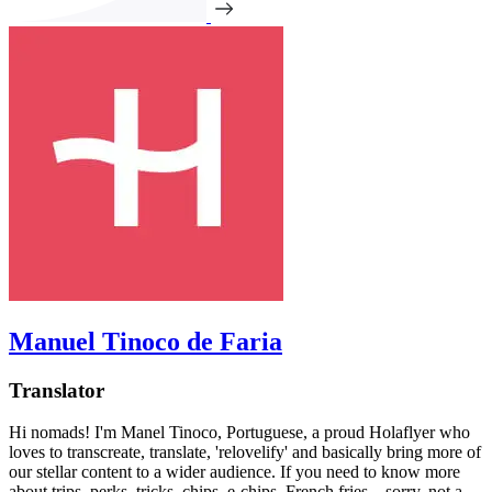
Manuel Tinoco de Faria
Translator
Hi nomads! I'm Manel Tinoco, Portuguese, a proud Holaflyer who
loves to transcreate, translate, 'relovelify' and basically bring more of
our stellar content to a wider audience. If you need to know more
about trips, perks, tricks, chips, e-chips, French fries... sorry, not a