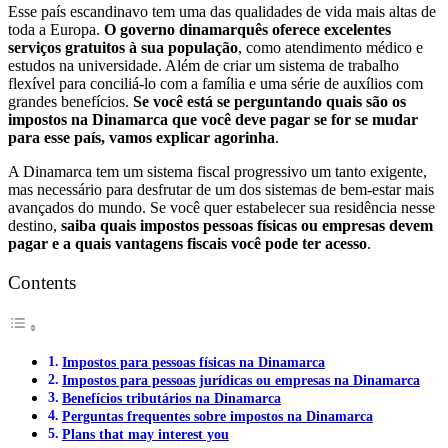
Esse país escandinavo tem uma das qualidades de vida mais altas de
toda a Europa.
O governo dinamarquês oferece excelentes
serviços gratuitos à sua população
, como atendimento médico e
estudos na universidade. Além de criar um sistema de trabalho
flexível para conciliá-lo com a família e uma série de auxílios com
grandes benefícios.
Se você está se perguntando quais são os
impostos na Dinamarca que você deve pagar se for se mudar
para esse país, vamos explicar agorinha
.
A Dinamarca tem um sistema fiscal progressivo um tanto exigente,
mas necessário para desfrutar de um dos sistemas de bem-estar mais
avançados do mundo. Se você quer estabelecer sua residência nesse
destino,
saiba quais impostos pessoas físicas ou empresas devem
pagar e a quais vantagens fiscais você pode ter acesso
.
Contents
Impostos para pessoas físicas na Dinamarca
Impostos para pessoas jurídicas ou empresas na Dinamarca
Benefícios tributários na Dinamarca
Perguntas frequentes sobre impostos na Dinamarca
Plans that may interest you