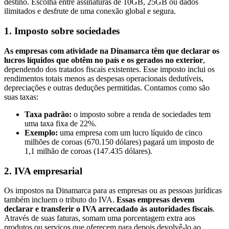
destino. Escolha entre assinaturas de 10GB, 25GB ou dados
ilimitados e desfrute de uma conexão global e segura.
1. Imposto sobre sociedades
As empresas com atividade na Dinamarca têm que declarar os
lucros líquidos que obtêm no país e os gerados no exterior
,
dependendo dos tratados fiscais existentes. Esse imposto inclui os
rendimentos totais menos as despesas operacionais dedutíveis,
depreciações e outras deduções permitidas. Contamos como são
suas taxas:
Taxa padrão:
o imposto sobre a renda de sociedades tem
uma taxa fixa de 22%.
Exemplo:
uma empresa com um lucro líquido de cinco
milhões de coroas (670.150 dólares) pagará um imposto de
1,1 milhão de coroas (147.435 dólares).
2. IVA empresarial
Os impostos na Dinamarca para as empresas ou as pessoas jurídicas
também incluem o tributo do IVA.
Essas empresas devem
declarar e transferir o IVA arrecadado às autoridades fiscais
.
Através de suas faturas, somam uma porcentagem extra aos
produtos ou serviços que oferecem para depois devolvê-lo ao