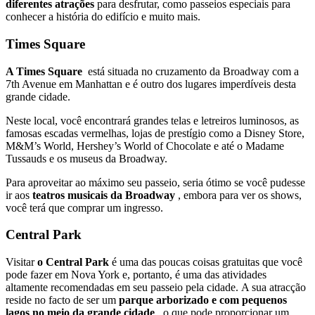
diferentes atrações
para desfrutar, como passeios especiais para
conhecer a história do edifício e muito mais.
Times Square
A Times Square
está situada no cruzamento da Broadway com a
7th Avenue em Manhattan e é outro dos lugares imperdíveis desta
grande cidade.
Neste local, você encontrará grandes telas e letreiros luminosos, as
famosas escadas vermelhas, lojas de prestígio como a Disney Store,
M&M’s World, Hershey’s World of Chocolate e até o Madame
Tussauds e os museus da Broadway.
Para aproveitar ao máximo seu passeio, seria ótimo se você pudesse
ir aos
teatros musicais da Broadway
, embora para ver os shows,
você terá que comprar um ingresso.
Central Park
Visitar
o Central Park
é uma das poucas coisas gratuitas que você
pode fazer em Nova York e, portanto, é uma das atividades
altamente recomendadas em seu passeio pela cidade. A sua atracção
reside no facto de ser um
parque arborizado e com pequenos
lagos no meio da grande cidade
, o que pode proporcionar um