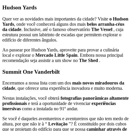
Hudson Yards
Quer ver as novidades mais importantes da cidade? Visite
o Hudson
Yards
, onde você conhecerá alguns dos mais
belos arranha-céus
da cidade
. Inclusive, até o famoso observatório
The Vessel
, cuja
estrutura possui um labirinto de escadas que permitem explorar o
edifício de diferentes ângulos.
Ao passear por Hudson Yards, aproveite para provar a culinária
local e explorar o
Mercado Little Spain
. Embora nossa principal
recomendação seja assistir a um show no
The Shed
.
Summit One Vanderbilt
Encerramos a nossa lista com um dos
mais novos miradouros da
cidade
, que oferece uma experiência inovadora e muito moderna.
Nestas instalações, você obterá
fotografias panorâmicas altamente
profissionais
e terá a oportunidade de vivenciar
experiências
imersivas
como a instalada no 91º andar.
Se você é daqueles aventureiros e aventureiros que não tem medo de
altura, por que não ir à “
Levitação
”? É constituído por dois cubos
que se projetam do edifício para que se possa
caminhar através de