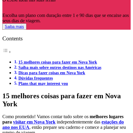
Escolha um plano com duração entre 1 e 90 dias que se encaixe aos
seus dias de viagem.
Saiba mais
Contents
15 melhores coisas para fazer em Nova York
Saiba mais sobre outros destinos nas Américas
Dicas para fazer coisas em Nova York
Dúvidas frequentes
Plans that may interest you
15 melhores coisas para fazer em Nova
York
Como prometido! Vamos contar tudo sobre os
melhores lugares
para
visitar em Nova York
independentemente das
estações do
ano nos EUA
, então prepare seu caderno e comece a planejar seu
roteiro de viagem.