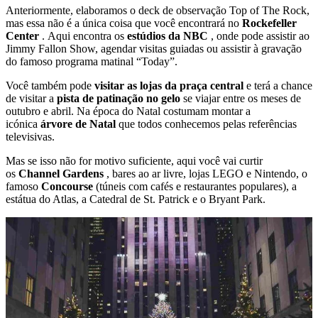
Anteriormente, elaboramos o deck de observação Top of The Rock,
mas essa não é a única coisa que você encontrará no
Rockefeller
Center
. Aqui encontra os
estúdios da NBC
, onde pode assistir ao
Jimmy Fallon Show, agendar visitas guiadas ou assistir à gravação
do famoso programa matinal “Today”.
Você também pode
visitar as lojas da praça central
e terá a chance
de visitar a
pista de patinação no gelo
se viajar entre os meses de
outubro e abril. Na época do Natal costumam montar a
icónica
árvore de Natal
que todos conhecemos pelas referências
televisivas.
Mas se isso não for motivo suficiente, aqui você vai curtir
os
Channel Gardens
, bares ao ar livre, lojas LEGO e Nintendo, o
famoso
Concourse
(túneis com cafés e restaurantes populares), a
estátua do Atlas, a Catedral de St. Patrick e o Bryant Park.