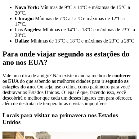
Nova York:
Mínimas de 9°C a 14°C e máximas de 15°C a
20°C.
Chicago:
Mínimas de 7°C a 12°C e máximas de 12°C a
17°C.
Los Angeles:
Mínimas de 14°C a 18°C e máximas de 23°C a
28°C.
Dallas:
Mínimas de 13°C a 18°C e máximas de 23°C a 28°C.
Para onde viajar segundo as estações do
ano nos EUA?
Vale uma dica de amigo? Não existe maneira melhor de
conhecer
os EUA
do que sabendo as melhores cidades para ir
segundo as
estações do ano
. Ou seja, use o clima como parâmetro para você
desbravar os Estados Unidos. O legal é que, fazendo isso, você
descobrirá o melhor que cada um desses lugares tem para oferecer,
além de desfrutar de temperaturas e vistas imperdíveis.
Locais para visitar na primavera nos Estados
Unidos