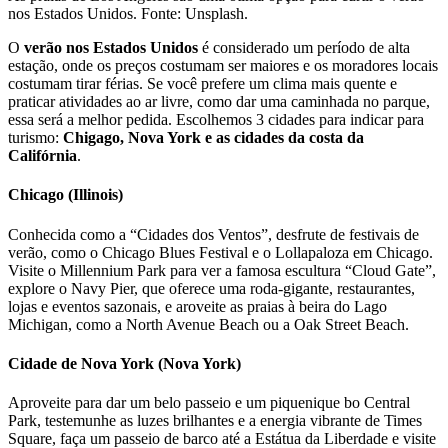
nos Estados Unidos. Fonte: Unsplash.
O
verão nos Estados Unidos
é considerado um período de alta
estação, onde os preços costumam ser maiores e os moradores locais
costumam tirar férias. Se você prefere um clima mais quente e
praticar atividades ao ar livre, como dar uma caminhada no parque,
essa será a melhor pedida. Escolhemos 3 cidades para indicar para
turismo:
Chigago, Nova York e as cidades da costa da
Califórnia
.
Chicago (Illinois)
Conhecida como a “Cidades dos Ventos”, desfrute de festivais de
verão, como o Chicago Blues Festival e o Lollapaloza em Chicago.
Visite o Millennium Park para ver a famosa escultura “Cloud Gate”,
explore o Navy Pier, que oferece uma roda-gigante, restaurantes,
lojas e eventos sazonais, e aroveite as praias à beira do Lago
Michigan, como a North Avenue Beach ou a Oak Street Beach.
Cidade de Nova York (Nova York)
Aproveite para dar um belo passeio e um piquenique bo Central
Park, testemunhe as luzes brilhantes e a energia vibrante de Times
Square, faça um passeio de barco até a Estátua da Liberdade e visite