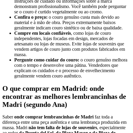
Instruções de cuidado ou informações sobre a marca
demonstram profissionalismo. Você também pode perguntar
se o couro é curtido vegetalmente ou ao cromo.
Confira o preço:
o couro genuíno custa mais devido ao
material e à mão de obra. Preços extremamente baixos
geralmente indicam couro sintético ou de baixa qualidade.
Compre em locais confiáveis
, como lojas de couro
independentes, lojas focadas em design, mercados de
artesanato ou lojas de museus. Evite lojas de souvenirs que
vendem artigos de couro junto com produtos fabricados em
massa.
Pergunte como cuidar do couro:
o couro genuíno melhora
com o tempo e desenvolve uma pátina. Vendedores que
explicam os cuidados e o processo de envelhecimento
geralmente vendem couro autêntico.
O que comprar em Madrid: onde
encontrar as melhores lembrancinhas de
Madri (segundo Ana)
Saber
onde comprar lembrancinhas de Madri
faz toda a
diferença entre uma peça autêntica e uma lembrança produzida em
massa. Madri
não tem falta de lojas de souvenirs
, especialmente
ao redor
da Puerta del Sol, da Plaza Mayor e da Plaza de