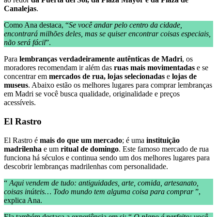
Canalejas
.
Como Ana destaca, “
Se você andar pelo centro da cidade,
encontrará milhões deles, mas se quiser encontrar coisas especiais,
não será fácil
”.
Para
lembranças verdadeiramente autênticas de Madri
, os
moradores recomendam ir além das
ruas mais movimentadas
e se
concentrar em
mercados de rua, lojas selecionadas
e
lojas de
museus
. Abaixo estão os melhores lugares para comprar lembranças
em Madri se você busca qualidade, originalidade e preços
acessíveis.
El Rastro
El Rastro é
mais do que um mercado
; é uma
instituição
madrilenha
e um
ritual de domingo
. Este famoso mercado de rua
funciona há séculos e continua sendo um dos melhores lugares para
descobrir lembranças madrilenhas com personalidade.
“
Aqui vendem de tudo: antiguidades, arte, comida, artesanato,
coisas inúteis… Todo mundo tem alguma coisa para comprar
”,
explica Ana.
Ela também destaca a experiência em si: “
O plano é perfeito: você