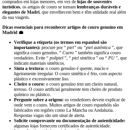
comprados em lojas menores, em vez de
lojas de souvenirs
turísticos
, os artigos de couro se tornam
lembranças duráveis ​​e
elegantes de Madri
, que envelhecem bem e têm utilidade real além
da sua viagem.
Dicas essenciais para reconhecer artigos de couro genuíno em
Madrid 💼
Verifique a etiqueta (os termos em espanhol são
importantes):
procure por “
piel”
ou
“piel auténtica
”, que
significa couro genuíno. “
Cuero
” também significa couro
verdadeiro. Evite “
polipiel
”, “
piel sintética
” ou “
PU
”, que
indicam materiais sintéticos.
Sinta a textura:
o couro genuíno é quente, macio e
ligeiramente irregular. O couro sintético é frio, com aspecto
plástico e excessivamente liso.
Cheire o couro:
o couro genuíno tem um cheiro natural,
terroso. O couro artificial geralmente tem cheiro de produto
químico ou plástico.
Pergunte sobre a origem:
os vendedores devem explicar de
onde vem o couro. Muitos artigos de couro espanhóis são
fabricados em regiões como La Mancha ou Andaluzia.
Respostas vagas são um sinal de alerta.
Solicite comprovante ou documentação de autenticidade:
algumas lojas fornecem certificados de autenticidade.