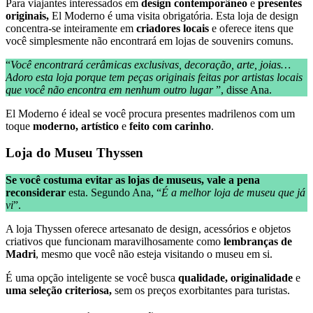
Para viajantes interessados ​​em
design contemporâneo
e
presentes
originais,
El Moderno é uma visita obrigatória. Esta loja de design
concentra-se inteiramente em
criadores locais
e oferece itens que
você simplesmente não encontrará em lojas de souvenirs comuns.
“
Você encontrará cerâmicas exclusivas, decoração, arte, joias…
Adoro esta loja porque tem peças originais feitas por artistas locais
que você não encontra em nenhum outro lugar
”, disse Ana.
El Moderno é ideal se você procura presentes madrilenos com um
toque
moderno, artístico
e
feito com carinho
.
Loja do Museu Thyssen
Se você costuma evitar as lojas de museus, vale a pena
reconsiderar
esta. Segundo Ana, “
É a melhor loja de museu que já
vi
”.
A loja Thyssen oferece artesanato de design, acessórios e objetos
criativos que funcionam maravilhosamente como
lembranças de
Madri
, mesmo que você não esteja visitando o museu em si.
É uma opção inteligente se você busca
qualidade, originalidade
e
uma seleção criteriosa,
sem os preços exorbitantes para turistas.