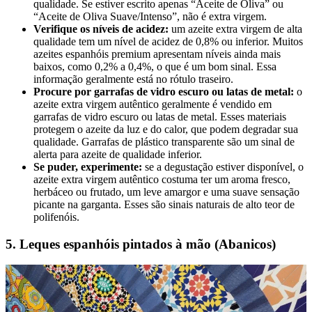
qualidade. Se estiver escrito apenas “Aceite de Oliva” ou
“Aceite de Oliva Suave/Intenso”, não é extra virgem.
Verifique os níveis de acidez:
um azeite extra virgem de alta
qualidade tem um nível de acidez de 0,8% ou inferior. Muitos
azeites espanhóis premium apresentam níveis ainda mais
baixos, como 0,2% a 0,4%, o que é um bom sinal. Essa
informação geralmente está no rótulo traseiro.
Procure por garrafas de vidro escuro ou latas de metal:
o
azeite extra virgem autêntico geralmente é vendido em
garrafas de vidro escuro ou latas de metal. Esses materiais
protegem o azeite da luz e do calor, que podem degradar sua
qualidade. Garrafas de plástico transparente são um sinal de
alerta para azeite de qualidade inferior.
Se puder, experimente:
se a degustação estiver disponível, o
azeite extra virgem autêntico costuma ter um aroma fresco,
herbáceo ou frutado, um leve amargor e uma suave sensação
picante na garganta. Esses são sinais naturais de alto teor de
polifenóis.
5. Leques espanhóis pintados à mão (Abanicos)