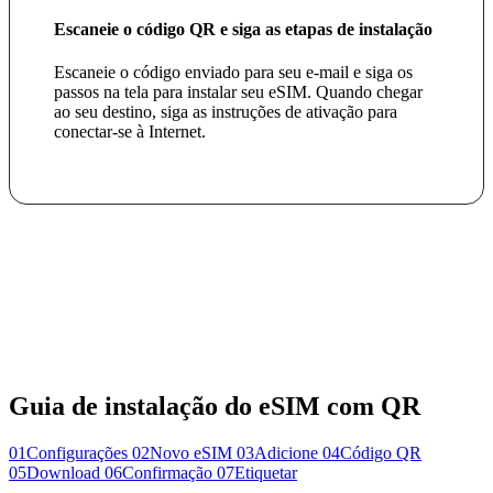
Escaneie o código QR e siga as etapas de instalação
Escaneie o código enviado para seu e-mail e siga os
passos na tela para instalar seu eSIM. Quando chegar
ao seu destino, siga as instruções de ativação para
conectar-se à Internet.
Guia de instalação do eSIM com QR
01
Configurações
02
Novo eSIM
03
Adicione
04
Código QR
05
Download
06
Confirmação
07
Etiquetar