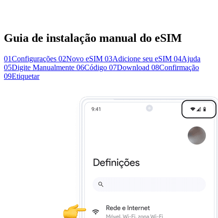
Guia de instalação manual do eSIM
01
Configurações
02
Novo eSIM
03
Adicione seu eSIM
04
Ajuda
05
Digite Manualmente
06
Código
07
Download
08
Confirmação
09
Etiquetar