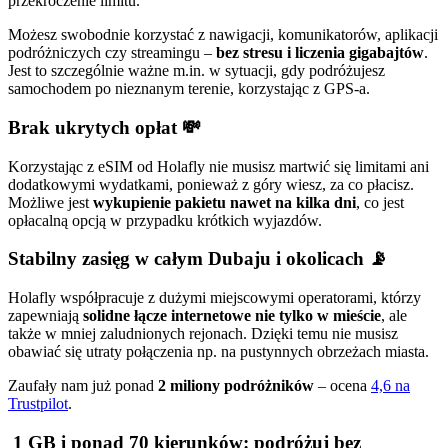
przekroczenie limitu.
Możesz swobodnie korzystać z nawigacji, komunikatorów, aplikacji
podróżniczych czy streamingu –
bez stresu i liczenia gigabajtów
.
Jest to szczególnie ważne m.in. w sytuacji, gdy podróżujesz
samochodem po nieznanym terenie, korzystając z GPS-a.
Brak ukrytych opłat 💸
Korzystając z eSIM od Holafly nie musisz martwić się limitami ani
dodatkowymi wydatkami, ponieważ z góry wiesz, za co płacisz.
Możliwe jest
wykupienie pakietu nawet na kilka dni
, co jest
opłacalną opcją w przypadku krótkich wyjazdów.
Stabilny zasięg w całym Dubaju i okolicach 📡
Holafly współpracuje z dużymi miejscowymi operatorami, którzy
zapewniają
solidne łącze internetowe nie tylko w mieście
, ale
także w mniej zaludnionych rejonach. Dzięki temu nie musisz
obawiać się utraty połączenia np. na pustynnych obrzeżach miasta.
Zaufały nam już ponad
2 miliony podróżników
– ocena
4,6 na
Trustpilot
.
1 GB i ponad 70 kierunków: podróżuj bez