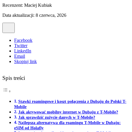
Recenzent:
Maciej Kubiak
Data aktualizacji: 8 czerwca, 2026
Facebook
Twitter
LinkedIn
Email
Skopiuj link
Spis treści
Stawki roamingowe i koszt połączenia z Dubaju do Polski T-
Mobile
Jak aktywować mobilny internet w Dubaju z T-Mobile?
Jak sprawdzić zużycie danych w T-Mobile?
Najlepsza alternatywa dla roamingu T-Mobile w Dubaju:
eSIM od Holafly