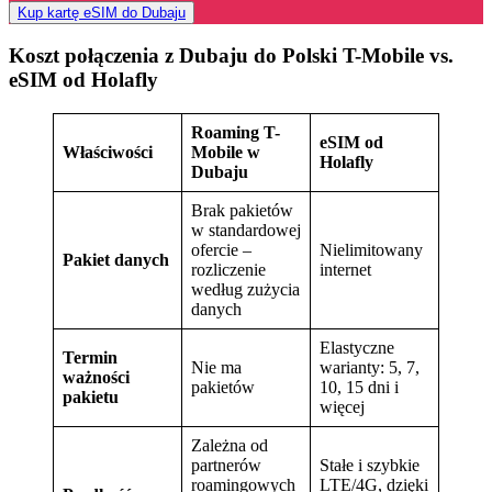
Kup kartę eSIM do Dubaju
Koszt połączenia z Dubaju do Polski T-Mobile vs.
eSIM od Holafly
Roaming T-
eSIM od
Właściwości
Mobile w
Holafly
Dubaju
Brak pakietów
w standardowej
ofercie –
Nielimitowany
Pakiet danych
rozliczenie
internet
według zużycia
danych
Elastyczne
Termin
Nie ma
warianty: 5, 7,
ważności
pakietów
10, 15 dni i
pakietu
więcej
Zależna od
partnerów
Stałe i szybkie
roamingowych
LTE/4G, dzięki