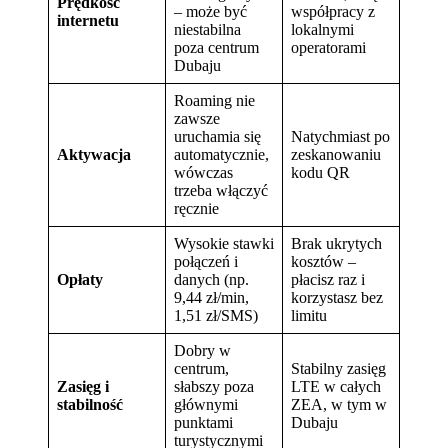
Prędkość
– może być
współpracy z
internetu
niestabilna
lokalnymi
poza centrum
operatorami
Dubaju
Roaming nie
zawsze
uruchamia się
Natychmiast po
Aktywacja
automatycznie,
zeskanowaniu
wówczas
kodu QR
trzeba włączyć
ręcznie
Wysokie stawki
Brak ukrytych
połączeń i
kosztów –
Opłaty
danych (np.
płacisz raz i
9,44 zł/min,
korzystasz bez
1,51 zł/SMS)
limitu
Dobry w
centrum,
Stabilny zasięg
Zasięg i
słabszy poza
LTE w całych
stabilność
głównymi
ZEA, w tym w
punktami
Dubaju
turystycznymi