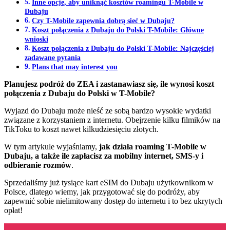
Inne opcje, aby uniknąć kosztów roamingu T-Mobile w
Dubaju
Czy T-Mobile zapewnia dobrą sieć w Dubaju?
Koszt połączenia z Dubaju do Polski T-Mobile: Główne
wnioski
Koszt połączenia z Dubaju do Polski T-Mobile: Najczęściej
zadawane pytania
Plans that may interest you
Planujesz podróż do ZEA i zastanawiasz się, ile wynosi koszt
połączenia z Dubaju do Polski w T-Mobile?
Wyjazd do Dubaju może nieść ze sobą bardzo wysokie wydatki
związane z korzystaniem z internetu. Obejrzenie kilku filmików na
TikToku to koszt nawet kilkudziesięciu złotych.
W tym artykule wyjaśniamy,
jak działa roaming T-Mobile w
Dubaju, a także ile zapłacisz za mobilny internet, SMS-y i
odbieranie rozmów
.
Sprzedaliśmy już tysiące kart eSIM do Dubaju użytkownikom w
Polsce, dlatego wiemy, jak przygotować się do podróży, aby
zapewnić sobie nielimitowany dostęp do internetu i to bez ukrytych
opłat!