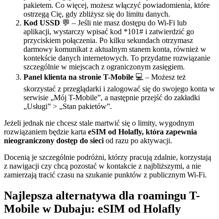
pakietem. Co więcej, możesz włączyć powiadomienia, które
ostrzegą Cię, gdy zbliżysz się do limitu danych.
Kod USSD
💬 – Jeśli nie masz dostępu do Wi-Fi lub
aplikacji, wystarczy wpisać kod *101# i zatwierdzić go
przyciskiem połączenia. Po kilku sekundach otrzymasz
darmowy komunikat z aktualnym stanem konta, również w
kontekście danych internetowych. To przydatne rozwiązanie
szczególnie w miejscach z ograniczonym zasięgiem.
Panel klienta na stronie T-Mobile
💻 – Możesz też
skorzystać z przeglądarki i zalogować się do swojego konta w
serwisie „Mój T-Mobile”, a następnie przejść do zakładki
„Usługi” > „Stan pakietów”.
Jeżeli jednak nie chcesz stale martwić się o limity, wygodnym
rozwiązaniem będzie karta
eSIM od Holafly, która zapewnia
nieograniczony dostęp do sieci
od razu po aktywacji.
Docenią je szczególnie podróżni, którzy pracują zdalnie, korzystają
z nawigacji czy chcą pozostać w kontakcie z najbliższymi, a nie
zamierzają tracić czasu na szukanie punktów z publicznym Wi-Fi.
Najlepsza alternatywa dla roamingu T-
Mobile w Dubaju: eSIM od Holafly