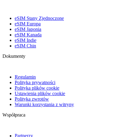
eSIM Stany Zjednoczone
eSIM Europa
eSIM Japonia
eSIM Kanada
eSIM Indie
eSIM Chin
Dokumenty
Regulamin
Polityka prywatności
Polityka plików cookie
Ustawienia plików cookie
Polityka zwrotów
Warunki korzystania z witryny
Współpraca
Partnerzy