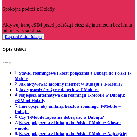
Spokojna podróż z Holafly
Aktywuj kartę eSIM przed podróżą i ciesz się internetem bez limitu
od pierwszego dnia.
Kup eSIM do Dubaju
Spis treści
Stawki roamingowe i koszt połączenia z Dubaju do Polski T-
Mobile
Jak aktywować mobilny internet w Dubaju z T-Mobile?
Jak sprawdzić zużycie danych w T-Mobile?
Najlepsza alternatywa dla roamingu T-Mobile w Dubaju:
eSIM od Holafly
Inne opcje, aby uniknąć kosztów roamingu T-Mobile w
Dubaju
Czy T-Mobile zapewnia dobrą sieć w Dubaju?
Koszt połączenia z Dubaju do Polski T-Mobile: Główne
wnioski
Koszt połączenia z Dubaju do Polski T-Mobile: Najczęściej