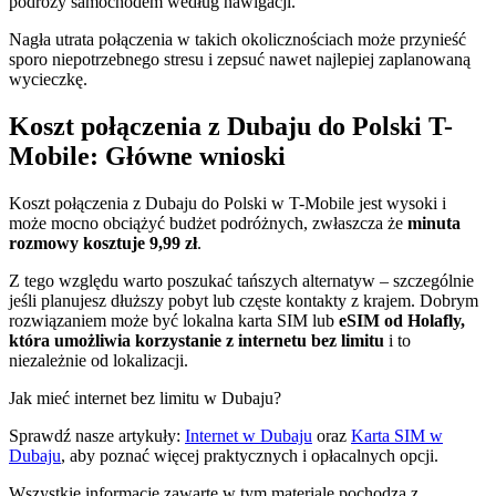
podróży samochodem według nawigacji.
Nagła utrata połączenia w takich okolicznościach może przynieść
sporo niepotrzebnego stresu i zepsuć nawet najlepiej zaplanowaną
wycieczkę.
Koszt połączenia z Dubaju do Polski T-
Mobile: Główne wnioski
Koszt połączenia z Dubaju do Polski w T-Mobile jest wysoki i
może mocno obciążyć budżet podróżnych, zwłaszcza że
minuta
rozmowy kosztuje 9,99 zł
.
Z tego względu warto poszukać tańszych alternatyw – szczególnie
jeśli planujesz dłuższy pobyt lub częste kontakty z krajem. Dobrym
rozwiązaniem może być lokalna karta SIM lub
eSIM od Holafly,
która umożliwia korzystanie z internetu bez limitu
i to
niezależnie od lokalizacji.
Jak mieć internet bez limitu w Dubaju?
Sprawdź nasze artykuły:
Internet w Dubaju
oraz
Karta SIM w
Dubaju
, aby poznać więcej praktycznych i opłacalnych opcji.
Wszystkie informacje zawarte w tym materiale pochodzą z