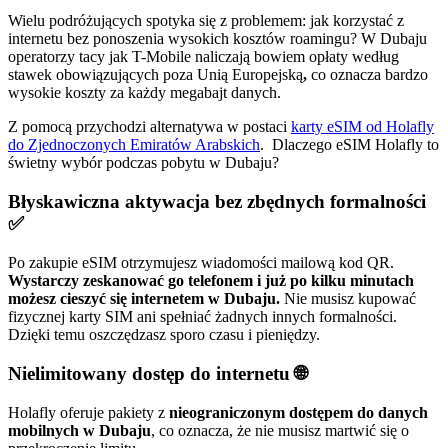
Wielu podróżujących spotyka się z problemem: jak korzystać z
internetu bez ponoszenia wysokich kosztów roamingu? W Dubaju
operatorzy tacy jak T-Mobile naliczają bowiem opłaty według
stawek obowiązujących poza Unią Europejską
,
co oznacza bardzo
wysokie koszty za każdy megabajt danych.
Z pomocą przychodzi alternatywa w postaci
karty eSIM od Holafly
do Zjednoczonych Emiratów Arabskich
. Dlaczego eSIM Holafly to
świetny wybór podczas pobytu w Dubaju?
Błyskawiczna aktywacja bez zbędnych formalności
✅
Po zakupie eSIM otrzymujesz wiadomości mailową kod QR.
Wystarczy zeskanować go telefonem i już po kilku minutach
możesz cieszyć się internetem w Dubaju.
Nie musisz kupować
fizycznej karty SIM ani spełniać żadnych innych formalności.
Dzięki temu oszczędzasz sporo czasu i pieniędzy.
Nielimitowany dostęp do internetu 🌐
Holafly oferuje pakiety z
nieograniczonym dostępem do danych
mobilnych w Dubaju
, co oznacza, że nie musisz martwić się o