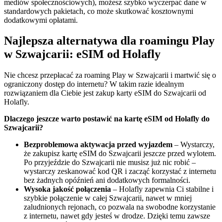
mediów społecznościowych), możesz szybko wyczerpać dane w
standardowych pakietach, co może skutkować kosztownymi
dodatkowymi opłatami.
Najlepsza alternatywa dla roamingu Play
w Szwajcarii: eSIM od Holafly
Nie chcesz przepłacać za roaming Play w Szwajcarii i martwić się o
ograniczony dostęp do internetu? W takim razie idealnym
rozwiązaniem dla Ciebie jest zakup karty eSIM do Szwajcarii od
Holafly.
Dlaczego jeszcze warto postawić na kartę eSIM od Holafly do
Szwajcarii?
Bezproblemowa aktywacja przed wyjazdem
– Wystarczy,
że zakupisz kartę eSIM do Szwajcarii jeszcze przed wylotem.
Po przyjeździe do Szwajcarii nie musisz już nic robić –
wystarczy zeskanować kod QR i zacząć korzystać z internetu
bez żadnych opóźnień ani dodatkowych formalności.
Wysoka jakość połączenia
– Holafly zapewnia Ci stabilne i
szybkie połączenie w całej Szwajcarii, nawet w mniej
zaludnionych rejonach, co pozwala na swobodne korzystanie
z internetu, nawet gdy jesteś w drodze. Dzięki temu zawsze