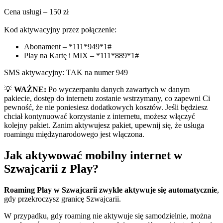
Cena usługi – 150 zł
Kod aktywacyjny przez połączenie:
Abonament – *111*949*1#
Play na Kartę i MIX – *111*889*1#
SMS aktywacyjny: TAK na numer 949
💡
WAŻNE:
Po wyczerpaniu danych zawartych w danym
pakiecie, dostęp do internetu zostanie wstrzymany, co zapewni Ci
pewność, że nie poniesiesz dodatkowych kosztów. Jeśli będziesz
chciał kontynuować korzystanie z internetu, możesz włączyć
kolejny pakiet. Zanim aktywujesz pakiet, upewnij się, że usługa
roamingu międzynarodowego jest włączona.
Jak aktywować mobilny internet w
Szwajcarii z Play?
Roaming Play w Szwajcarii zwykle aktywuje się automatycznie
,
gdy przekroczysz granicę Szwajcarii.
W przypadku, gdy roaming nie aktywuje się samodzielnie, można