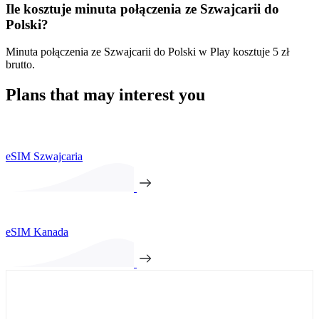
Ile kosztuje minuta połączenia ze Szwajcarii do
Polski?
Minuta połączenia ze Szwajcarii do Polski w Play kosztuje 5 zł
brutto.
Plans that may interest you
eSIM Szwajcaria
eSIM Kanada