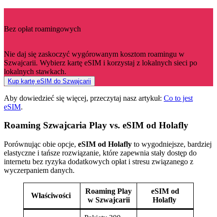
Bez opłat roamingowych
Nie daj się zaskoczyć wygórowanym kosztom roamingu w
Szwajcarii. Wybierz kartę eSIM i korzystaj z lokalnych sieci po
lokalnych stawkach.
Kup kartę eSIM do Szwajcarii
Aby dowiedzieć się więcej, przeczytaj nasz artykuł:
Co to jest
eSIM
.
Roaming Szwajcaria Play vs. eSIM od Holafly
Porównując obie opcje,
eSIM od Holafly
to wygodniejsze, bardziej
elastyczne i tańsze rozwiązanie, które zapewnia stały dostęp do
internetu bez ryzyka dodatkowych opłat i stresu związanego z
wyczerpaniem danych.
Roaming Play
eSIM od
Właściwości
w Szwajcarii
Holafly