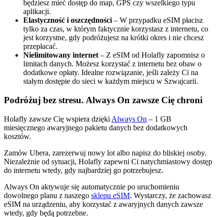
będziesz mieć dostęp do map, GPS czy wszelkiego typu
aplikacji.
Elastyczność i oszczędności
– W przypadku eSIM płacisz
tylko za czas, w którym faktycznie korzystasz z internetu, co
jest korzystne, gdy podróżujesz na krótki okres i nie chcesz
przepłacać.
Nielimitowany internet
– Z eSIM od Holafly zapomnisz o
limitach danych. Możesz korzystać z internetu bez obaw o
dodatkowe opłaty. Idealne rozwiązanie, jeśli zależy Ci na
stałym dostępie do sieci w każdym miejscu w Szwajcarii.
Podróżuj bez stresu. Always On zawsze Cię chroni
Holafly zawsze Cię wspiera dzięki
Always On
– 1 GB
miesięcznego awaryjnego pakietu danych bez dodatkowych
kosztów.
Zamów Ubera, zarezerwuj nowy lot albo napisz do bliskiej osoby.
Niezależnie od sytuacji, Holafly zapewni Ci natychmiastowy dostęp
do internetu wtedy, gdy najbardziej go potrzebujesz.
Always On aktywuje się automatycznie po uruchomieniu
dowolnego planu z naszego
sklepu eSIM
. Wystarczy, że zachowasz
eSIM na urządzeniu, aby korzystać z awaryjnych danych zawsze
wtedy, gdy będą potrzebne.