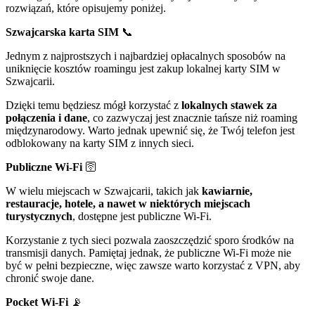
rozwiązań, które opisujemy poniżej.
Szwajcarska karta SIM
📞
Jednym z najprostszych i najbardziej opłacalnych sposobów na
uniknięcie kosztów roamingu jest zakup lokalnej karty SIM w
Szwajcarii.
Dzięki temu będziesz mógł korzystać z
lokalnych stawek za
połączenia i dane
, co zazwyczaj jest znacznie tańsze niż roaming
międzynarodowy. Warto jednak upewnić się, że Twój telefon jest
odblokowany na karty SIM z innych sieci.
Publiczne Wi-Fi
🛜
W wielu miejscach w Szwajcarii, takich jak
kawiarnie,
restauracje, hotele, a nawet w niektórych miejscach
turystycznych
, dostępne jest publiczne Wi-Fi.
Korzystanie z tych sieci pozwala zaoszczędzić sporo środków na
transmisji danych. Pamiętaj jednak, że publiczne Wi-Fi może nie
być w pełni bezpieczne, więc zawsze warto korzystać z VPN, aby
chronić swoje dane.
Pocket Wi-Fi
📡