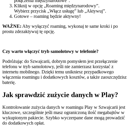
połączenia międzynarodowe”.
Kliknij w opcję „Roaming międzynarodowy”.
Wybierz przycisk „Włącz usługę” lub „Aktywuj”.
Gotowe – roaming będzie aktywny!
WAŻNE:
Aby wyłączyć roaming, wykonaj te same kroki i po
prostu zdezaktywuj tę opcję.
Czy warto włączyć tryb samolotowy w telefonie?
Podróżując do Szwajcarii, dobrym pomysłem jest przełączenie
telefonu w tryb samolotowy, jeśli nie zamierzasz korzystać z
internetu mobilnego. Dzięki temu unikniesz przypadkowego
włączenia roamingu i dodatkowych kosztów, a także zaoszczędzisz
baterię.
Jak sprawdzić zużycie danych w Play?
Kontrolowanie zużycia danych w roamingu Play w Szwajcarii jest
kluczowe, szczególnie jeśli masz ograniczoną ilość megabajtów w
wykupionym pakiecie. Szybko wyczerpane dane mogą prowadzić
do dodatkowych opłat.