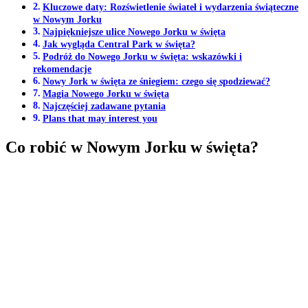
Kluczowe daty: Rozświetlenie świateł i wydarzenia świąteczne
w Nowym Jorku
Najpiękniejsze ulice Nowego Jorku w święta
Jak wygląda Central Park w święta?
Podróż do Nowego Jorku w święta: wskazówki i
rekomendacje
Nowy Jork w święta ze śniegiem: czego się spodziewać?
Magia Nowego Jorku w święta
Najczęściej zadawane pytania
Plans that may interest you
Co robić w Nowym Jorku w święta?