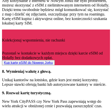
Aby korzystanie z internetu w Nowym Jorku nie było problemem,
możesz skorzystać z eSIM z nielimitowanym internetem od Holafly.
Dzięki temu swobodnie będziesz mógł komunikować się, korzystać
z map i dzielić się zdjęciami, oszczędzając przy tym na roamingu.
Kartę eSIM kupisz i aktywujesz online, bez konieczności szukania
lokalnej karty SIM.
Kolekcjonuj wspomnienia, nie rachunki
Pozostań w kontakcie w każdym miejscu dzięki karcie eSIM od
Holafly bez dodatkowych opłat.
Kup kartę eSIM do Nowego Jorku
8. Wymieniaj walutę z głową.
Unikaj kantorów na lotnisku, gdzie kurs jest mniej korzystny.
Lepsze stawki oferują banki lub autoryzowane kantory w mieście.
9. Rozważ kartę turystyczną.
New York CityPASS czy New York Pass zapewniają wstęp do
wielu atrakcji w obniżonej cenie i pozwalają zaoszczędzić czas.