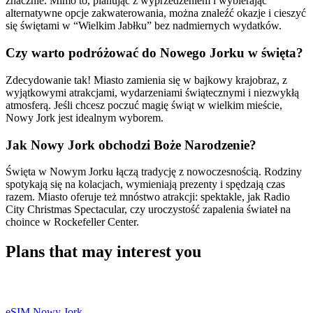
znacznie. Mimo to, planując z wyprzedzeniem i wybierając
alternatywne opcje zakwaterowania, można znaleźć okazje i cieszyć
się świętami w “Wielkim Jabłku” bez nadmiernych wydatków.
Czy warto podróżować do Nowego Jorku w święta?
Zdecydowanie tak! Miasto zamienia się w bajkowy krajobraz, z
wyjątkowymi atrakcjami, wydarzeniami świątecznymi i niezwykłą
atmosferą. Jeśli chcesz poczuć magię świąt w wielkim mieście,
Nowy Jork jest idealnym wyborem.
Jak Nowy Jork obchodzi Boże Narodzenie?
Święta w Nowym Jorku łączą tradycję z nowoczesnością. Rodziny
spotykają się na kolacjach, wymieniają prezenty i spędzają czas
razem. Miasto oferuje też mnóstwo atrakcji: spektakle, jak Radio
City Christmas Spectacular, czy uroczystość zapalenia świateł na
choince w Rockefeller Center.
Plans that may interest you
eSIM Nowy Jork