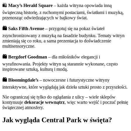
🛍️
Macy’s Herald Square
– każda witryna opowiada inną
świąteczną historię, z ruchomymi postaciami, światłami i muzyką,
przenosząc odwiedzających w bajkowy świat.
🛍️ Saks Fifth Avenue
– przygotuj się na pokaz świateł
zsynchronizowany z muzyką na fasadzie budynku. Tematy witryn
zmieniają się co roku, a sama prezentacja to doświadczenie
multisensoryczne.
🛍️ Bergdorf Goodman
– dla miłośników elegancji i
wyrafinowania. Projekty witryn są starannie wykonane, często
inspirowane sztuką, kulturą i modą.
🛍️ Bloomingdale’s
– nowoczesne i futurystyczne witryny
interaktywne, które wyglądają jak dzieła sztuki prosto z przyszłości.
Nie ograniczaj się tylko do oglądania z ulicy – wiele sklepów
kontynuuje
dekoracje wewnątrz
, więc warto wejść i poczuć pełnię
świątecznej atmosfery.
Jak wygląda Central Park w święta?