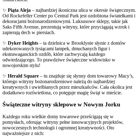
✨
Piąta Aleja
– najbardziej ikoniczna ulica w okresie świątecznym.
Od Rockefeller Center po Central Park jest ozdobiona światełkami i
dekoracjami bożonarodzeniowymi. Luksusowe sklepy, takie jak
Saks Fifth Avenue, prezentują witryny, które przyciągają wzrok i
zapierają dech w piersiach.
✨
Dyker Heights
– ta dzielnica w Brooklynie słynie z domów
udekorowanych tysiącami lampek, dmuchanych figur i
ekstrawaganckich ozdób, które zachwycają każdego
odwiedzającego. To prawdziwe świąteczne widowisko w
nowojorskim stylu!
✨
Herald Square
– tu znajduje się słynny dom towarowy Macy’s,
którego witryny bożonarodzeniowe należą do najbardziej
kreatywnych i uwielbianych przez mieszkańców. Cała okolica jest
dodatkowo rozświetlona, co potęguje magię świąt w mieście.
Świąteczne witryny sklepowe w Nowym Jorku
Każdego roku wielkie domy towarowe prześcigają się w
pomysłach, oferując witryny pełne innowacyjnych projektów,
nowoczesnych technologii i ogromnej kreatywności. Oto
najważniejsze z nich: