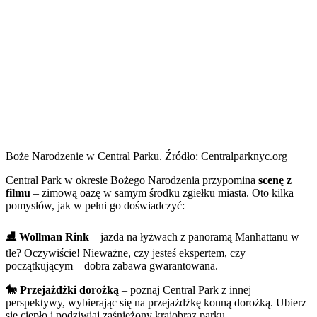
Boże Narodzenie w Central Parku. Źródło: Centralparknyc.org
Central Park w okresie Bożego Narodzenia przypomina
scenę z
filmu
– zimową oazę w samym środku zgiełku miasta. Oto kilka
pomysłów, jak w pełni go doświadczyć:
⛸️ Wollman Rink
– jazda na łyżwach z panoramą Manhattanu w
tle? Oczywiście! Nieważne, czy jesteś ekspertem, czy
początkującym – dobra zabawa gwarantowana.
🐎 Przejażdżki dorożką
– poznaj Central Park z innej
perspektywy, wybierając się na przejażdżkę konną dorożką. Ubierz
się ciepło i podziwiaj zaśnieżony krajobraz parku.