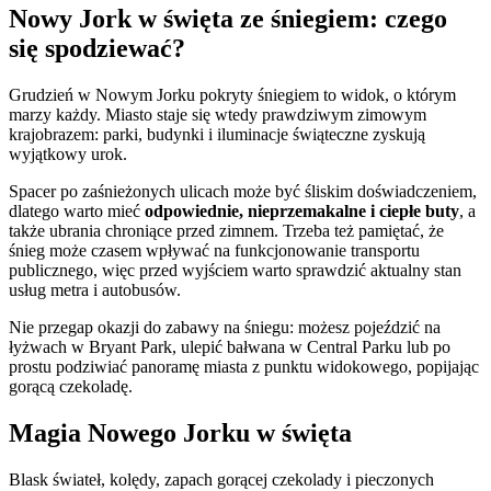
Nowy Jork w święta ze śniegiem: czego
się spodziewać?
Grudzień w Nowym Jorku pokryty śniegiem to widok, o którym
marzy każdy. Miasto staje się wtedy prawdziwym zimowym
krajobrazem: parki, budynki i iluminacje świąteczne zyskują
wyjątkowy urok.
Spacer po zaśnieżonych ulicach może być śliskim doświadczeniem,
dlatego warto mieć
odpowiednie, nieprzemakalne i ciepłe buty
, a
także ubrania chroniące przed zimnem. Trzeba też pamiętać, że
śnieg może czasem wpływać na funkcjonowanie transportu
publicznego, więc przed wyjściem warto sprawdzić aktualny stan
usług metra i autobusów.
Nie przegap okazji do zabawy na śniegu: możesz pojeździć na
łyżwach w Bryant Park, ulepić bałwana w Central Parku lub po
prostu podziwiać panoramę miasta z punktu widokowego, popijając
gorącą czekoladę.
Magia Nowego Jorku w święta
Blask świateł, kolędy, zapach gorącej czekolady i pieczonych