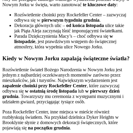
Nowym Jorku w święta, warto zanotować
te kluczowe daty
:
Rozświetlenie choinki przy Rockefeller Center – zazwyczaj
odbywa się w
pierwszym tygodniu grudnia
.
Dekoracja głównych ulic –
od końca listopada
ulice takie
jak Piąta Aleja zaczynają lśnić imponującymi światełkami.
Parada Dziękczynienia Macy’s – choć odbywa się
w
listopadzie
, jest prawdziwym wstępem do świątecznej
atmosfery, która wypełnia ulice Nowego Jorku.
Kiedy w Nowym Jorku zapalają świąteczne światła?
Rozświetlenie świateł Bożego Narodzenia w Nowym Jorku jest
jednym z najbardziej oczekiwanych momentów zarówno przez
mieszkańców, jak i turystów. Największym wydarzeniem jest
zapalenie choinki przy Rockefeller Center
, które zazwyczaj
odbywa się
w ostatnią środę listopada
lub
w pierwszy dzień
grudnia
. Towarzyszy mu ceremonia z występami muzycznymi i
udziałem gwiazd, przyciągając tysiące osób.
Poza Rockefeller Center, inne miejsca w mieście również
rozbłyskują światłem. Na przykład dzielnica Dyker Heights w
Brooklynie słynie z domowych dekoracji świątecznych, które
pojawiają się
na początku grudnia
.