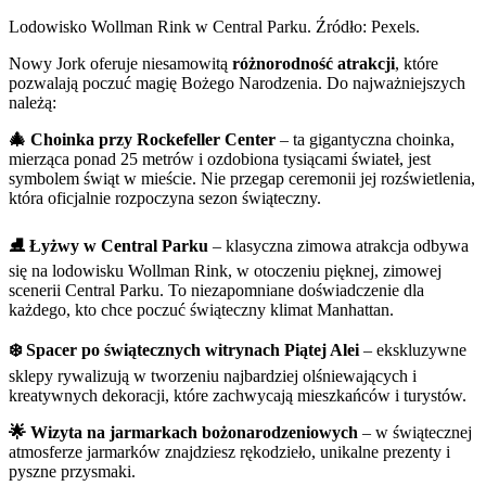
Lodowisko Wollman Rink w Central Parku. Źródło: Pexels.
Nowy Jork oferuje niesamowitą
różnorodność atrakcji
, które
pozwalają poczuć magię Bożego Narodzenia. Do najważniejszych
należą:
🎄 Choinka przy Rockefeller Center
– ta gigantyczna choinka,
mierząca ponad 25 metrów i ozdobiona tysiącami świateł, jest
symbolem świąt w mieście. Nie przegap ceremonii jej rozświetlenia,
która oficjalnie rozpoczyna sezon świąteczny.
⛸️ Łyżwy w Central Parku
– klasyczna zimowa atrakcja odbywa
się na lodowisku Wollman Rink, w otoczeniu pięknej, zimowej
scenerii Central Parku. To niezapomniane doświadczenie dla
każdego, kto chce poczuć świąteczny klimat Manhattan.
❄️ Spacer po świątecznych witrynach Piątej Alei
– ekskluzywne
sklepy rywalizują w tworzeniu najbardziej olśniewających i
kreatywnych dekoracji, które zachwycają mieszkańców i turystów.
🌟 Wizyta na jarmarkach bożonarodzeniowych
– w świątecznej
atmosferze jarmarków znajdziesz rękodzieło, unikalne prezenty i
pyszne przysmaki.