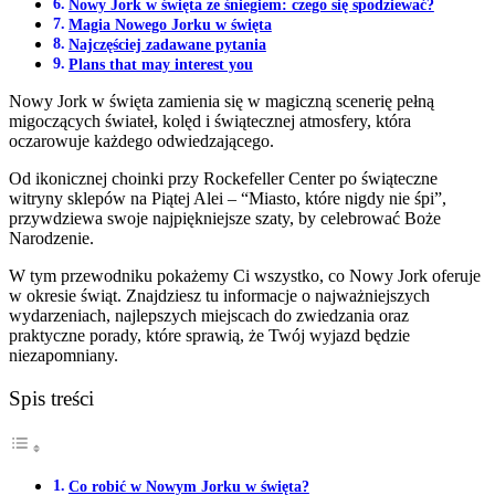
Nowy Jork w święta ze śniegiem: czego się spodziewać?
Magia Nowego Jorku w święta
Najczęściej zadawane pytania
Plans that may interest you
Nowy Jork w święta zamienia się w magiczną scenerię pełną
migoczących świateł, kolęd i świątecznej atmosfery, która
oczarowuje każdego odwiedzającego.
Od ikonicznej choinki przy Rockefeller Center po świąteczne
witryny sklepów na Piątej Alei – “Miasto, które nigdy nie śpi”,
przywdziewa swoje najpiękniejsze szaty, by celebrować Boże
Narodzenie.
W tym przewodniku pokażemy Ci wszystko, co Nowy Jork oferuje
w okresie świąt. Znajdziesz tu informacje o najważniejszych
wydarzeniach, najlepszych miejscach do zwiedzania oraz
praktyczne porady, które sprawią, że Twój wyjazd będzie
niezapomniany.
Spis treści
Co robić w Nowym Jorku w święta?