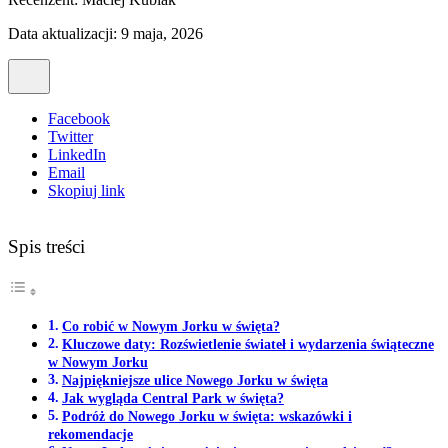
Data aktualizacji: 9 maja, 2026
Facebook
Twitter
LinkedIn
Email
Skopiuj link
Spis treści
Co robić w Nowym Jorku w święta?
Kluczowe daty: Rozświetlenie świateł i wydarzenia świąteczne
w Nowym Jorku
Najpiękniejsze ulice Nowego Jorku w święta
Jak wygląda Central Park w święta?
Podróż do Nowego Jorku w święta: wskazówki i
rekomendacje