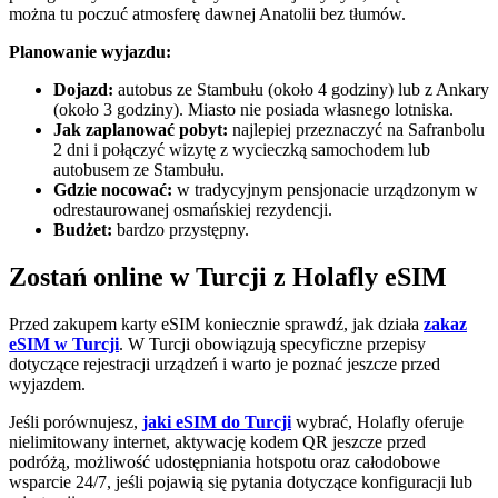
można tu poczuć atmosferę dawnej Anatolii bez tłumów.
Planowanie wyjazdu:
Dojazd:
autobus ze Stambułu (około 4 godziny) lub z Ankary
(około 3 godziny). Miasto nie posiada własnego lotniska.
Jak zaplanować pobyt:
najlepiej przeznaczyć na Safranbolu
2 dni i połączyć wizytę z wycieczką samochodem lub
autobusem ze Stambułu.
Gdzie nocować:
w tradycyjnym pensjonacie urządzonym w
odrestaurowanej osmańskiej rezydencji.
Budżet:
bardzo przystępny.
Zostań online w Turcji z Holafly eSIM
Przed zakupem karty eSIM koniecznie sprawdź, jak działa
zakaz
eSIM w Turcji
. W Turcji obowiązują specyficzne przepisy
dotyczące rejestracji urządzeń i warto je poznać jeszcze przed
wyjazdem.
Jeśli porównujesz,
jaki eSIM do Turcji
wybrać, Holafly oferuje
nielimitowany internet, aktywację kodem QR jeszcze przed
podróżą, możliwość udostępniania hotspotu oraz całodobowe
wsparcie 24/7, jeśli pojawią się pytania dotyczące konfiguracji lub