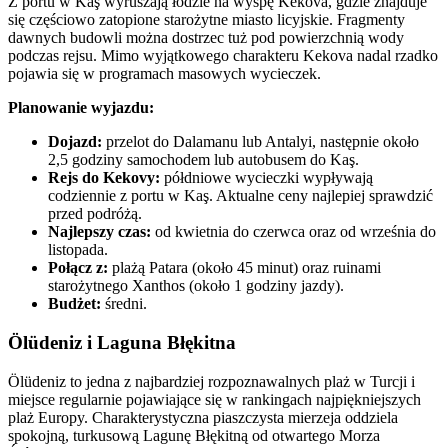
Z portu w Kaş wyruszają łodzie na wyspę Kekova, gdzie znajduje
się częściowo zatopione starożytne miasto licyjskie. Fragmenty
dawnych budowli można dostrzec tuż pod powierzchnią wody
podczas rejsu. Mimo wyjątkowego charakteru Kekova nadal rzadko
pojawia się w programach masowych wycieczek.
Planowanie wyjazdu:
Dojazd:
przelot do Dalamanu lub Antalyi, następnie około
2,5 godziny samochodem lub autobusem do Kaş.
Rejs do Kekovy:
półdniowe wycieczki wypływają
codziennie z portu w Kaş. Aktualne ceny najlepiej sprawdzić
przed podróżą.
Najlepszy czas:
od kwietnia do czerwca oraz od września do
listopada.
Połącz z:
plażą Patara (około 45 minut) oraz ruinami
starożytnego Xanthos (około 1 godziny jazdy).
Budżet:
średni.
Ölüdeniz i Laguna Błękitna
Ölüdeniz to jedna z najbardziej rozpoznawalnych plaż w Turcji i
miejsce regularnie pojawiające się w rankingach najpiękniejszych
plaż Europy. Charakterystyczna piaszczysta mierzeja oddziela
spokojną, turkusową Lagunę Błękitną od otwartego Morza