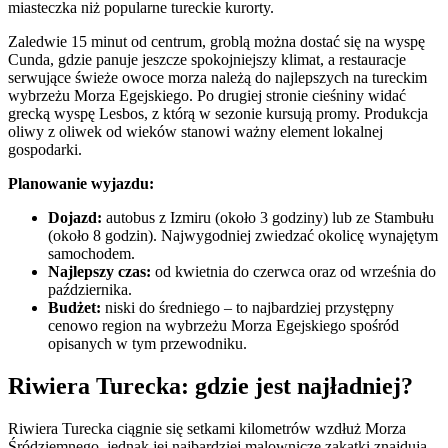
miasteczka niż popularne tureckie kurorty.
Zaledwie 15 minut od centrum, groblą można dostać się na wyspę
Cunda, gdzie panuje jeszcze spokojniejszy klimat, a restauracje
serwujące świeże owoce morza należą do najlepszych na tureckim
wybrzeżu Morza Egejskiego. Po drugiej stronie cieśniny widać
grecką wyspę Lesbos, z którą w sezonie kursują promy. Produkcja
oliwy z oliwek od wieków stanowi ważny element lokalnej
gospodarki.
Planowanie wyjazdu:
Dojazd:
autobus z Izmiru (około 3 godziny) lub ze Stambułu
(około 8 godzin). Najwygodniej zwiedzać okolicę wynajętym
samochodem.
Najlepszy czas:
od kwietnia do czerwca oraz od września do
października.
Budżet:
niski do średniego – to najbardziej przystępny
cenowo region na wybrzeżu Morza Egejskiego spośród
opisanych w tym przewodniku.
Riwiera Turecka: gdzie jest najładniej?
Riwiera Turecka ciągnie się setkami kilometrów wzdłuż Morza
Śródziemnego, jednak jej najbardziej malownicze zakątki znajdują