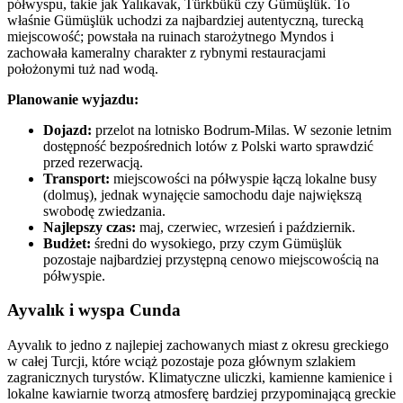
półwyspu, takie jak Yalıkavak, Türkbükü czy Gümüşlük. To
właśnie Gümüşlük uchodzi za najbardziej autentyczną, turecką
miejscowość; powstała na ruinach starożytnego Myndos i
zachowała kameralny charakter z rybnymi restauracjami
położonymi tuż nad wodą.
Planowanie wyjazdu:
Dojazd:
przelot na lotnisko Bodrum-Milas. W sezonie letnim
dostępność bezpośrednich lotów z Polski warto sprawdzić
przed rezerwacją.
Transport:
miejscowości na półwyspie łączą lokalne busy
(dolmuş), jednak wynajęcie samochodu daje największą
swobodę zwiedzania.
Najlepszy czas:
maj, czerwiec, wrzesień i październik.
Budżet:
średni do wysokiego, przy czym Gümüşlük
pozostaje najbardziej przystępną cenowo miejscowością na
półwyspie.
Ayvalık i wyspa Cunda
Ayvalık to jedno z najlepiej zachowanych miast z okresu greckiego
w całej Turcji, które wciąż pozostaje poza głównym szlakiem
zagranicznych turystów. Klimatyczne uliczki, kamienne kamienice i
lokalne kawiarnie tworzą atmosferę bardziej przypominającą greckie