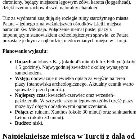
chroniony, będący miejscem lęgowym żółwi karetta (loggerhead),
dzięki czemu zachował swój naturalny charakter.
Tuż za wydmami znajdują się rozległe ruiny starożytnego miasta
Patara – jednego z najważniejszych ośrodków Licji i miejsca
narodzin św. Mikołaja. Połączenie niemal pustej plaży z
imponującym stanowiskiem archeologicznym sprawia, że Patara
pozostaje jednym z najbardziej niedocenianych miejsc w Turcji.
Planowanie wyjazdu:
Dojazd:
autobus z Kaş (około 45 minut) lub z Fethiye (około
1,5 godziny). Najwygodniej zwiedzać okolicę wynajętym
samochodem.
Wstęp:
obowiązuje niewielka opłata za wejście na teren
plaży i stanowiska archeologicznego. Aktualny cennik warto
sprawdzić przed podróżą.
Najlepszy czas:
kwiecień-czerwiec oraz wrzesień-
październik. W szczycie sezonu lęgowego żółwi część plaży
może być objęta dodatkowymi ograniczeniami.
Połącz z:
ruinami Xanthos (około 30 minut) oraz sanktuarium
Letoon (około 30 minut).
Budżet:
niski.
Najpiękniejsze miejsca w Turcji z dala od