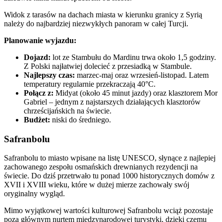
Widok z tarasów na dachach miasta w kierunku granicy z Syrią
należy do najbardziej niezwykłych panoram w całej Turcji.
Planowanie wyjazdu:
Dojazd:
lot ze Stambułu do Mardinu trwa około 1,5 godziny.
Z Polski najłatwiej dolecieć z przesiadką w Stambule.
Najlepszy czas:
marzec-maj oraz wrzesień-listopad. Latem
temperatury regularnie przekraczają 40°C.
Połącz z:
Midyat (około 45 minut jazdy) oraz klasztorem Mor
Gabriel – jednym z najstarszych działających klasztorów
chrześcijańskich na świecie.
Budżet:
niski do średniego.
Safranbolu
Safranbolu to miasto wpisane na listę UNESCO, słynące z najlepiej
zachowanego zespołu osmańskich drewnianych rezydencji na
świecie. Do dziś przetrwało tu ponad 1000 historycznych domów z
XVII i XVIII wieku, które w dużej mierze zachowały swój
oryginalny wygląd.
Mimo wyjątkowej wartości kulturowej Safranbolu wciąż pozostaje
poza głównym nurtem międzynarodowej turystyki, dzięki czemu