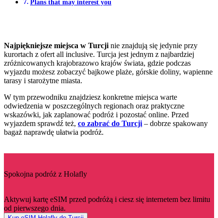
Plans that may interest you
Najpiękniejsze miejsca w Turcji
nie znajdują się jedynie przy
kurortach z ofert all inclusive. Turcja jest jednym z najbardziej
zróżnicowanych krajobrazowo krajów świata, gdzie podczas
wyjazdu możesz zobaczyć bajkowe plaże, górskie doliny, wapienne
tarasy i starożytne miasta.
W tym przewodniku znajdziesz konkretne miejsca warte
odwiedzenia w poszczególnych regionach oraz praktyczne
wskazówki, jak zaplanować podróż i pozostać online. Przed
wyjazdem sprawdź też,
co zabrać do Turcji
– dobrze spakowany
bagaż naprawdę ułatwia podróż.
Spokojna podróż z Holafly
Aktywuj kartę eSIM przed podróżą i ciesz się internetem bez limitu
od pierwszego dnia.
Kup eSIM Holafly do Turcji