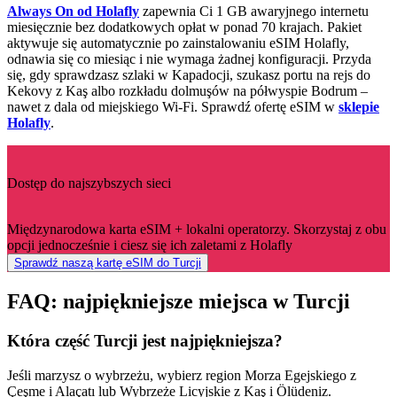
Always On od Holafly
zapewnia Ci 1 GB awaryjnego internetu
miesięcznie bez dodatkowych opłat w ponad 70 krajach. Pakiet
aktywuje się automatycznie po zainstalowaniu eSIM Holafly,
odnawia się co miesiąc i nie wymaga żadnej konfiguracji. Przyda
się, gdy sprawdzasz szlaki w Kapadocji, szukasz portu na rejs do
Kekovy z Kaş albo rozkładu dolmuşów na półwyspie Bodrum –
nawet z dala od miejskiego Wi-Fi. Sprawdź ofertę eSIM w
sklepie
Holafly
.
Dostęp do najszybszych sieci
Międzynarodowa karta eSIM + lokalni operatorzy. Skorzystaj z obu
opcji jednocześnie i ciesz się ich zaletami z Holafly
Sprawdź naszą kartę eSIM do Turcji
FAQ: najpiękniejsze miejsca w Turcji
Która część Turcji jest najpiękniejsza?
Jeśli marzysz o wybrzeżu, wybierz region Morza Egejskiego z
Çeşme i Alaçatı lub Wybrzeże Licyjskie z Kaş i Ölüdeniz.