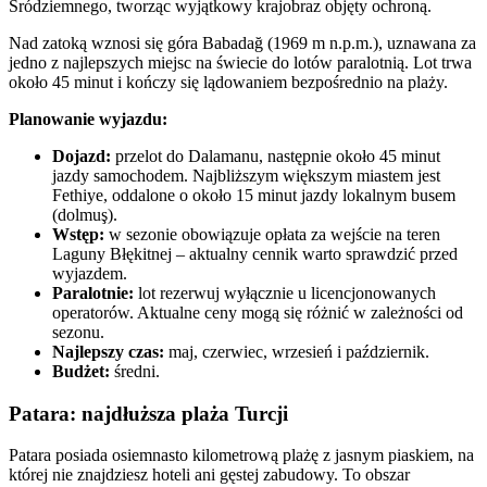
Śródziemnego, tworząc wyjątkowy krajobraz objęty ochroną.
Nad zatoką wznosi się góra Babadağ (1969 m n.p.m.), uznawana za
jedno z najlepszych miejsc na świecie do lotów paralotnią. Lot trwa
około 45 minut i kończy się lądowaniem bezpośrednio na plaży.
Planowanie wyjazdu:
Dojazd:
przelot do Dalamanu, następnie około 45 minut
jazdy samochodem. Najbliższym większym miastem jest
Fethiye, oddalone o około 15 minut jazdy lokalnym busem
(dolmuş).
Wstęp:
w sezonie obowiązuje opłata za wejście na teren
Laguny Błękitnej – aktualny cennik warto sprawdzić przed
wyjazdem.
Paralotnie:
lot rezerwuj wyłącznie u licencjonowanych
operatorów. Aktualne ceny mogą się różnić w zależności od
sezonu.
Najlepszy czas:
maj, czerwiec, wrzesień i październik.
Budżet:
średni.
Patara: najdłuższa plaża Turcji
Patara posiada osiemnasto kilometrową plażę z jasnym piaskiem, na
której nie znajdziesz hoteli ani gęstej zabudowy. To obszar