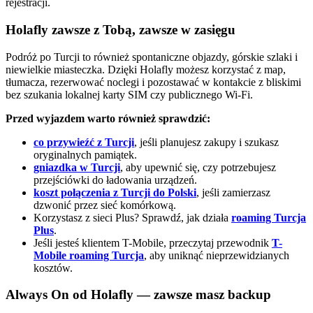
rejestracji.
Holafly zawsze z Tobą, zawsze w zasięgu
Podróż po Turcji to również spontaniczne objazdy, górskie szlaki i
niewielkie miasteczka. Dzięki Holafly możesz korzystać z map,
tłumacza, rezerwować noclegi i pozostawać w kontakcie z bliskimi
bez szukania lokalnej karty SIM czy publicznego Wi-Fi.
Przed wyjazdem warto również sprawdzić:
co przywieźć z Turcji
, jeśli planujesz zakupy i szukasz
oryginalnych pamiątek.
gniazdka w Turcji
, aby upewnić się, czy potrzebujesz
przejściówki do ładowania urządzeń.
koszt połączenia z Turcji do Polski
, jeśli zamierzasz
dzwonić przez sieć komórkową.
Korzystasz z sieci Plus? Sprawdź, jak działa
roaming Turcja
Plus
.
Jeśli jesteś klientem T-Mobile, przeczytaj przewodnik
T-
Mobile roaming Turcja
, aby uniknąć nieprzewidzianych
kosztów.
Always On od Holafly — zawsze masz backup