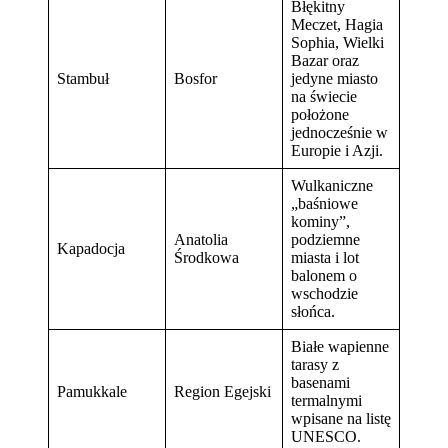
Błękitny
Meczet, Hagia
Sophia, Wielki
Bazar oraz
Stambuł
Bosfor
jedyne miasto
na świecie
położone
jednocześnie w
Europie i Azji.
Wulkaniczne
„baśniowe
kominy”,
Anatolia
podziemne
Kapadocja
Środkowa
miasta i lot
balonem o
wschodzie
słońca.
Białe wapienne
tarasy z
basenami
Pamukkale
Region Egejski
termalnymi
wpisane na listę
UNESCO.