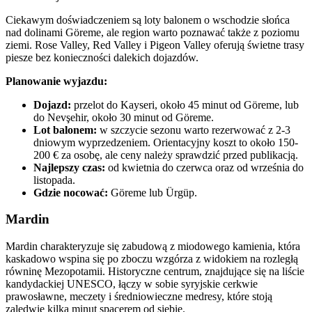
Ciekawym doświadczeniem są loty balonem o wschodzie słońca
nad dolinami Göreme, ale region warto poznawać także z poziomu
ziemi. Rose Valley, Red Valley i Pigeon Valley oferują świetne trasy
piesze bez konieczności dalekich dojazdów.
Planowanie wyjazdu:
Dojazd:
przelot do Kayseri, około 45 minut od Göreme, lub
do Nevşehir, około 30 minut od Göreme.
Lot balonem:
w szczycie sezonu warto rezerwować z 2-3
dniowym wyprzedzeniem. Orientacyjny koszt to około 150-
200 € za osobę, ale ceny należy sprawdzić przed publikacją.
Najlepszy czas:
od kwietnia do czerwca oraz od września do
listopada.
Gdzie nocować:
Göreme lub Ürgüp.
Mardin
Mardin charakteryzuje się zabudową z miodowego kamienia, która
kaskadowo wspina się po zboczu wzgórza z widokiem na rozległą
równinę Mezopotamii. Historyczne centrum, znajdujące się na liście
kandydackiej UNESCO, łączy w sobie syryjskie cerkwie
prawosławne, meczety i średniowieczne medresy, które stoją
zaledwie kilka minut spacerem od siebie.