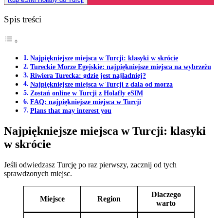
Spis treści
Najpiękniejsze miejsca w Turcji: klasyki w skrócie
Tureckie Morze Egejskie: najpiękniejsze miejsca na wybrzeżu
Riwiera Turecka: gdzie jest najładniej?
Najpiękniejsze miejsca w Turcji z dala od morza
Zostań online w Turcji z Holafly eSIM
FAQ: najpiękniejsze miejsca w Turcji
Plans that may interest you
Najpiękniejsze miejsca w Turcji: klasyki
w skrócie
Jeśli odwiedzasz Turcję po raz pierwszy, zacznij od tych
sprawdzonych miejsc.
Dlaczego
Miejsce
Region
warto