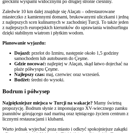
greckimi wyspami widocznymi po drugiej stronie cieśniny.
Zaledwie 10 km dalej znajduje się Alaçatı – odrestaurowane
miasteczko z kamiennymi domami, brukowanymi uliczkami i jedną
z najlepszych scen kulinarnych w zachodniej Turcji. To także jeden
z najlepszych europejskich kierunków do uprawiania windsurfingu
dzięki stabilnym wiatrom i płytkim wodom.
Planowanie wyjazdu:
Dojazd:
przelot do Izmiru, następnie około 1,5 godziny
samochodem lub autobusem do Çeşme.
Gdzie nocować:
najlepiej w Alaçatı, skąd łatwo dojechać na
plaże półwyspu Çeşme.
Najlepszy czas:
maj, czerwiec oraz wrzesień.
Budżet:
średni do wysoki.
Bodrum i półwysep
Najpiękniejsze miejsca w Turcji na wakacje?
Mamy świetną
propozycję. Bodrum słynie z imponującego XV-wiecznego zamku
joannitów górującego nad mariną oraz tętniącego życiem centrum z
licznymi restauracjami i klubami.
Warto jednak wyjechać poza miasto i odkryć spokojniejsze zakątki