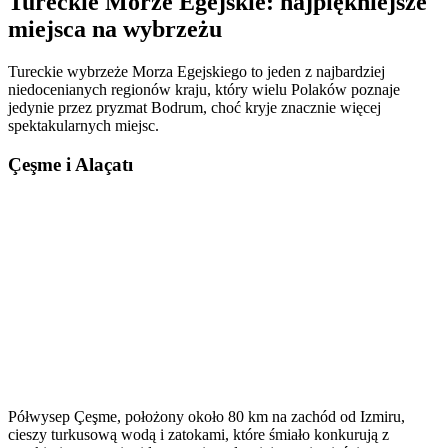
Tureckie Morze Egejskie: najpiękniejsze
miejsca na wybrzeżu
Tureckie wybrzeże Morza Egejskiego to jeden z najbardziej
niedocenianych regionów kraju, który wielu Polaków poznaje
jedynie przez pryzmat Bodrum, choć kryje znacznie więcej
spektakularnych miejsc.
Çeşme i Alaçatı
Półwysep Çeşme, położony około 80 km na zachód od Izmiru,
cieszy turkusową wodą i zatokami, które śmiało konkurują z