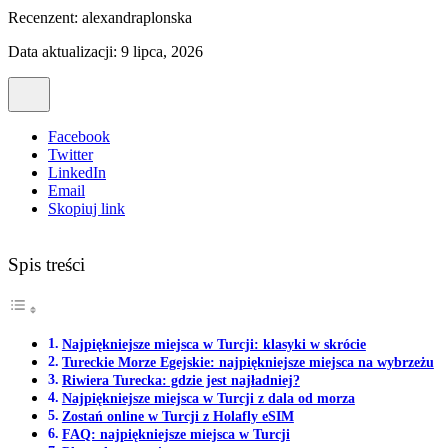
Recenzent:
alexandraplonska
Data aktualizacji: 9 lipca, 2026
Facebook
Twitter
LinkedIn
Email
Skopiuj link
Spis treści
Najpiękniejsze miejsca w Turcji: klasyki w skrócie
Tureckie Morze Egejskie: najpiękniejsze miejsca na wybrzeżu
Riwiera Turecka: gdzie jest najładniej?
Najpiękniejsze miejsca w Turcji z dala od morza
Zostań online w Turcji z Holafly eSIM
FAQ: najpiękniejsze miejsca w Turcji