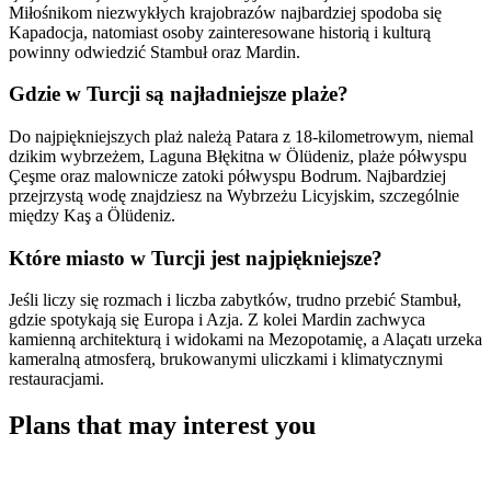
Miłośnikom niezwykłych krajobrazów najbardziej spodoba się
Kapadocja, natomiast osoby zainteresowane historią i kulturą
powinny odwiedzić Stambuł oraz Mardin.
Gdzie w Turcji są najładniejsze plaże?
Do najpiękniejszych plaż należą Patara z 18-kilometrowym, niemal
dzikim wybrzeżem, Laguna Błękitna w Ölüdeniz, plaże półwyspu
Çeşme oraz malownicze zatoki półwyspu Bodrum. Najbardziej
przejrzystą wodę znajdziesz na Wybrzeżu Licyjskim, szczególnie
między Kaş a Ölüdeniz.
Które miasto w Turcji jest najpiękniejsze?
Jeśli liczy się rozmach i liczba zabytków, trudno przebić Stambuł,
gdzie spotykają się Europa i Azja. Z kolei Mardin zachwyca
kamienną architekturą i widokami na Mezopotamię, a Alaçatı urzeka
kameralną atmosferą, brukowanymi uliczkami i klimatycznymi
restauracjami.
Plans that may interest you