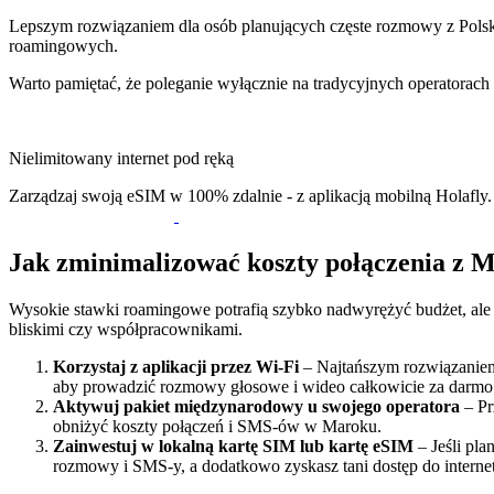
Lepszym rozwiązaniem dla osób planujących częste rozmowy z Polską
roamingowych.
Warto pamiętać, że poleganie wyłącznie na tradycyjnych operatorach
Nielimitowany internet pod ręką
Zarządzaj swoją eSIM w 100% zdalnie - z aplikacją mobilną Holafly.
Jak zminimalizować koszty połączenia z M
Wysokie stawki roamingowe potrafią szybko nadwyrężyć budżet, ale n
bliskimi czy współpracownikami.
Korzystaj z aplikacji przez Wi-Fi
– Najtańszym rozwiązaniem 
aby prowadzić rozmowy głosowe i wideo całkowicie za darmo. 
Aktywuj pakiet międzynarodowy u swojego operatora
– Pr
obniżyć koszty połączeń i SMS-ów w Maroku.
Zainwestuj w lokalną kartę SIM lub kartę eSIM
– Jeśli pla
rozmowy i SMS-y, a dodatkowo zyskasz tani dostęp do intern