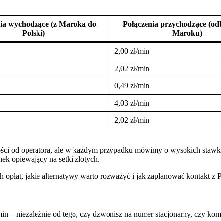
nia wychodzące (z Maroka do
Połączenia przychodzące (od
Polski)
Maroku)
2,00 zł/min
2,02 zł/min
0,49 zł/min
4,03 zł/min
2,02 zł/min
ności od operatora, ale w każdym przypadku mówimy o wysokich staw
ek opiewający na setki złotych.
 opłat, jakie alternatywy warto rozważyć i jak zaplanować kontakt z
min – niezależnie od tego, czy dzwonisz na numer stacjonarny, czy ko