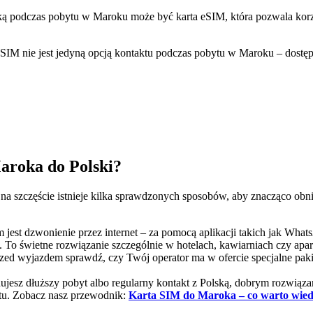
 podczas pobytu w Maroku może być karta eSIM, która pozwala korzyst
 SIM nie jest jedyną opcją kontaktu podczas pobytu w Maroku – dostęp
aroka do Polski?
a szczęście istnieje kilka sprawdzonych sposobów, aby znacząco obniż
jest dzwonienie przez internet – za pomocą aplikacji takich jak Wha
To świetne rozwiązanie szczególnie w hotelach, kawiarniach czy apar
zed wyjazdem sprawdź, czy Twój operator ma w ofercie specjalne pa
nujesz dłuższy pobyt albo regularny kontakt z Polską, dobrym rozwiąza
etu. Zobacz nasz przewodnik:
Karta SIM do Maroka – co warto wied