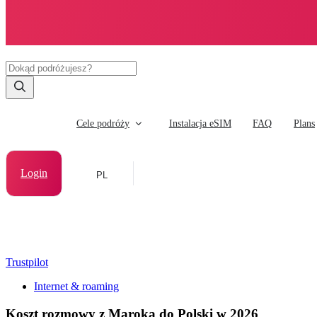
Cele podróży
Instalacja eSIM
FAQ
Plans
Login
PL
Trustpilot
Internet & roaming
Koszt rozmowy z Maroka do Polski w 2026