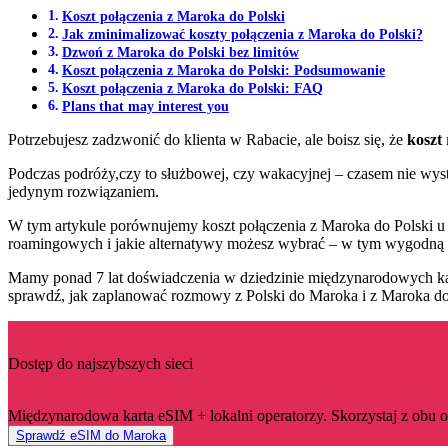
Koszt połączenia z Maroka do Polski
Jak zminimalizować koszty połączenia z Maroka do Polski?
Dzwoń z Maroka do Polski bez limitów
Koszt połączenia z Maroka do Polski: Podsumowanie
Koszt połączenia z Maroka do Polski: FAQ
Plans that may interest you
Potrzebujesz zadzwonić do klienta w Rabacie, ale boisz się, że
koszt
Podczas podróży,czy to służbowej, czy wakacyjnej – czasem nie wysta
jedynym rozwiązaniem.
W tym artykule porównujemy koszt połączenia z Maroka do Polski u n
roamingowych i jakie alternatywy możesz wybrać – w tym wygodną 
Mamy ponad 7 lat doświadczenia w dziedzinie międzynarodowych kart 
sprawdź, jak zaplanować rozmowy z Polski do Maroka i z Maroka do P
Dostęp do najszybszych sieci
Międzynarodowa karta eSIM + lokalni operatorzy. Skorzystaj z obu opc
Sprawdź eSIM do Maroka