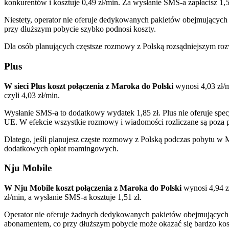
konkurentów i kosztuje 0,49 zł/min. Za wysłanie SMS-a zapłacisz 1,5
Niestety, operator nie oferuje dedykowanych pakietów obejmujących
przy dłuższym pobycie szybko podnosi koszty.
Dla osób planujących częstsze rozmowy z Polską rozsądniejszym roz
Plus
W sieci Plus koszt połączenia z Maroka do Polski
wynosi 4,03 zł/m
czyli 4,03 zł/min.
Wysłanie SMS-a to dodatkowy wydatek 1,85 zł. Plus nie oferuje spec
UE. W efekcie wszystkie rozmowy i wiadomości rozliczane są poza 
Dlatego, jeśli planujesz częste rozmowy z Polską podczas pobytu w M
dodatkowych opłat roamingowych.
Nju Mobile
W Nju Mobile koszt połączenia z Maroka do Polski
wynosi 4,94 z
zł/min, a wysłanie SMS-a kosztuje 1,51 zł.
Operator nie oferuje żadnych dedykowanych pakietów obejmujących 
abonamentem, co przy dłuższym pobycie może okazać się bardzo ko