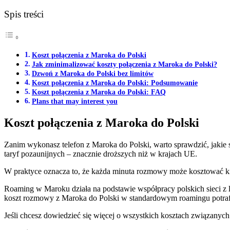
Spis treści
Koszt połączenia z Maroka do Polski
Jak zminimalizować koszty połączenia z Maroka do Polski?
Dzwoń z Maroka do Polski bez limitów
Koszt połączenia z Maroka do Polski: Podsumowanie
Koszt połączenia z Maroka do Polski: FAQ
Plans that may interest you
Koszt połączenia z Maroka do Polski
Zanim wykonasz telefon z Maroka do Polski, warto sprawdzić, jakie 
taryf pozaunijnych – znacznie droższych niż w krajach UE.
W praktyce oznacza to, że każda minuta rozmowy może kosztować kil
Roaming w Maroku działa na podstawie współpracy polskich sieci z 
koszt rozmowy z Maroka do Polski w standardowym roamingu potraf
Jeśli chcesz dowiedzieć się więcej o wszystkich kosztach związanyc