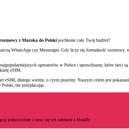
 rozmowy z Maroka do Polski
pochłonie cały Twój budżet?
rczą WhatsApp czy Messenger. Gdy liczy się formalność rozmowy, stabi
ajpopularniejszych operatorów w Polsce i sprawdzamy, które sieci są 
kartę eSIM.
eSIM, dlatego wiemy, o czym piszemy. Naszym celem jest pokazanie Ci
olski, nie przepłacając.
ji jednocześnie i ciesz się ich zaletami z Holafly