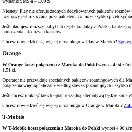
wysłanie SMS-a – 1,00 zł.
Niestety, Play nie oferuje żadnych dedykowanych pakietów rozmów d
rozmowy jest rozliczana poza pakietem, co może szybko przełożyć si
Jeśli planujesz dłuższy pobyt lub częste kontakty z Polską, bardzie
ponoszenia tak dużych kosztów.
Chcesz dowiedzieć się więcej o roamingu w Play w Maroku?
Sprawd
Orange
W Orange koszt połączenia z Maroka do Polski
wynosi 4,94 zł/mi
1,51 zł.
Operator nie przewiduje specjalnych pakietów roamingowych dla Mar
połączenia więc są naliczane według stawek pozaunijnych i szybk
Jeśli chcesz uniknąć takich opłat, rozsądną alternatywą będzie kart
Chcesz dowiedzieć się więcej o roamingu w Orange w Maroku?
Zoba
T-Mobile
W T-Mobile koszt połączenia z Maroka do Polski
wynosi 4,90 zł/m