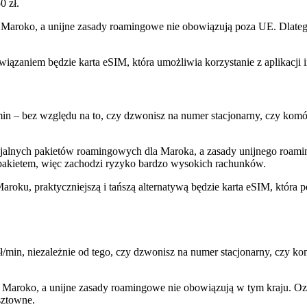
0 zł.
 Maroko, a unijne zasady roamingowe nie obowiązują poza UE. Dlateg
wiązaniem będzie karta eSIM, która umożliwia korzystanie z aplikac
in – bez względu na to, czy dzwonisz na numer stacjonarny, czy komó
jalnych pakietów roamingowych dla Maroka, a zasady unijnego roaming
pakietem, więc zachodzi ryzyko bardzo wysokich rachunków.
aroku, praktyczniejszą i tańszą alternatywą będzie karta eSIM, która 
ł/min, niezależnie od tego, czy dzwonisz na numer stacjonarny, czy k
Maroko, a unijne zasady roamingowe nie obowiązują w tym kraju. Ozn
sztowne.