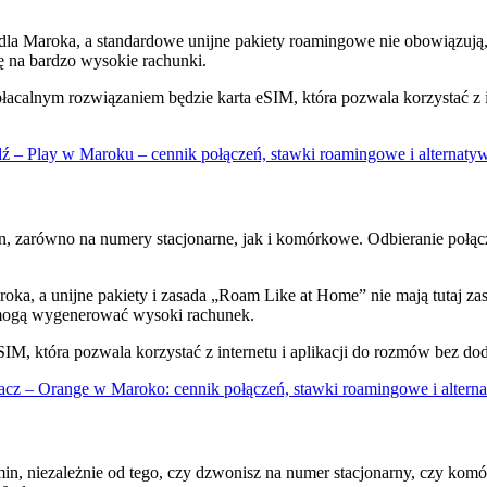
la Maroka, a standardowe unijne pakiety roamingowe nie obowiązują, 
ę na bardzo wysokie rachunki.
j opłacalnym rozwiązaniem będzie karta eSIM, która pozwala korzystać 
ź – Play w Maroku – cennik połączeń, stawki roamingowe i alternaty
n, zarówno na numery stacjonarne, jak i komórkowe. Odbieranie połąc
oka, a unijne pakiety i zasada „Roam Like at Home” nie mają tutaj z
o mogą wygenerować wysoki rachunek.
a eSIM, która pozwala korzystać z internetu i aplikacji do rozmów be
cz – Orange w Maroko: cennik połączeń, stawki roamingowe i altern
in, niezależnie od tego, czy dzwonisz na numer stacjonarny, czy kom