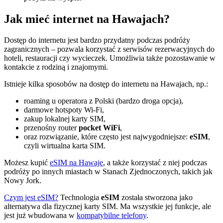
Jak mieć internet na Hawajach?
Dostęp do internetu jest bardzo przydatny podczas podróży
zagranicznych – pozwala korzystać z serwisów rezerwacyjnych do
hoteli, restauracji czy wycieczek. Umożliwia także pozostawanie w
kontakcie z rodziną i znajomymi.
Istnieje kilka sposobów na dostęp do internetu na Hawajach, np.:
roaming u operatora z Polski (bardzo droga opcja),
darmowe hotspoty Wi-Fi,
zakup lokalnej karty SIM,
przenośny router
pocket WiFi
,
oraz rozwiązanie, które często jest najwygodniejsze:
eSIM
,
czyli wirtualna karta SIM.
Możesz kupić
eSIM na Hawaje
, a także korzystać z niej podczas
podróży po innych miastach w Stanach Zjednoczonych, takich jak
Nowy Jork.
Czym jest eSIM?
Technologia
eSIM
została stworzona jako
alternatywa dla fizycznej karty SIM. Ma wszystkie jej funkcje, ale
jest już wbudowana w
kompatybilne telefony
.