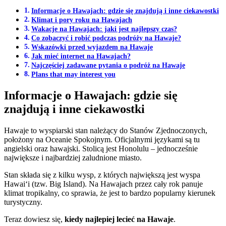
Informacje o Hawajach: gdzie się znajdują i inne ciekawostki
Klimat i pory roku na Hawajach
Wakacje na Hawajach: jaki jest najlepszy czas?
Co zobaczyć i robić podczas podróży na Hawaje?
Wskazówki przed wyjazdem na Hawaje
Jak mieć internet na Hawajach?
Najczęściej zadawane pytania o podróż na Hawaje
Plans that may interest you
Informacje o Hawajach: gdzie się
znajdują i inne ciekawostki
Hawaje to wyspiarski stan należący do Stanów Zjednoczonych,
położony na Oceanie Spokojnym. Oficjalnymi językami są tu
angielski oraz hawajski. Stolicą jest Honolulu – jednocześnie
największe i najbardziej zaludnione miasto.
Stan składa się z kilku wysp, z których największą jest wyspa
Hawaiʻi (tzw. Big Island). Na Hawajach przez cały rok panuje
klimat tropikalny, co sprawia, że jest to bardzo popularny kierunek
turystyczny.
Teraz dowiesz się,
kiedy najlepiej lecieć na Hawaje
.