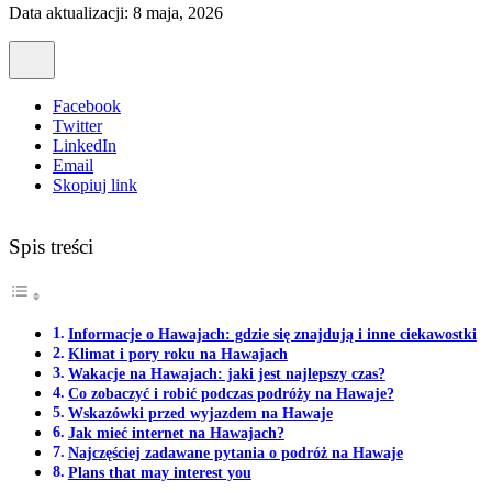
Data aktualizacji: 8 maja, 2026
Facebook
Twitter
LinkedIn
Email
Skopiuj link
Spis treści
Informacje o Hawajach: gdzie się znajdują i inne ciekawostki
Klimat i pory roku na Hawajach
Wakacje na Hawajach: jaki jest najlepszy czas?
Co zobaczyć i robić podczas podróży na Hawaje?
Wskazówki przed wyjazdem na Hawaje
Jak mieć internet na Hawajach?
Najczęściej zadawane pytania o podróż na Hawaje
Plans that may interest you