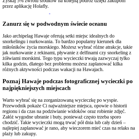
Zyskaj 5% zwrotu środków na kolejną podróż dzięki zakupom
przez aplikację Holafly.
Zanurz się w podwodnym świecie oceanu
Jako archipelag Hawaje oferują setki miejsc idealnych do
snorkelingu i nurkowania. To bardzo popularny kierunek dla
miłośników życia morskiego. Możesz wybrać różne atrakcje, takie
jak nurkowanie z rekinami, pływanie z delfinami czy snorkeling z
żółwiami morskimi. Tego typu wycieczki trwają zazwyczaj tylko
kilka godzin, dlatego bez problemu możesz zaplanować kilka
różnych aktywności podczas wakacji na Hawajach.
Poznaj Hawaje podczas fotograficznej wycieczki po
najpiękniejszych miejscach
Warto wybrać się na zorganizowaną wycieczkę po wyspie.
Przewodnik pokaże Ci najważniejsze miejsca, opowie o historii
regionu i da czas na podziwianie widoków oraz robienie zdjęć.
Załóż wygodne ubranie i buty, ponieważ często trzeba sporo
chodzić. Takie wycieczki mogą trwać pół dnia lub cały dzień –
najlepiej zaplanować je rano, aby wieczorem mieć czas na relaks na
plaży lub zakupy.