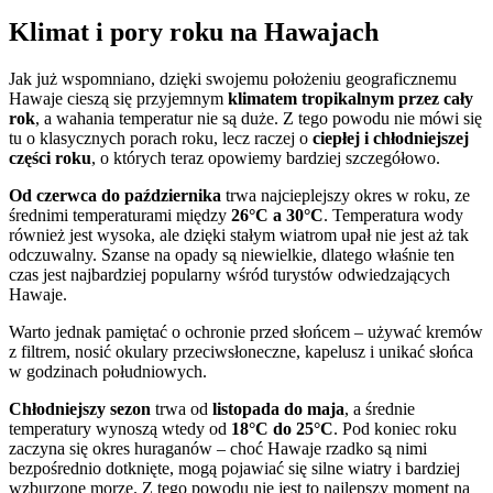
Klimat i pory roku na Hawajach
Jak już wspomniano, dzięki swojemu położeniu geograficznemu
Hawaje cieszą się przyjemnym
klimatem tropikalnym przez cały
rok
, a wahania temperatur nie są duże. Z tego powodu nie mówi się
tu o klasycznych porach roku, lecz raczej o
ciepłej i chłodniejszej
części roku
, o których teraz opowiemy bardziej szczegółowo.
Od czerwca do października
trwa najcieplejszy okres w roku, ze
średnimi temperaturami między
26°C a 30°C
. Temperatura wody
również jest wysoka, ale dzięki stałym wiatrom upał nie jest aż tak
odczuwalny. Szanse na opady są niewielkie, dlatego właśnie ten
czas jest najbardziej popularny wśród turystów odwiedzających
Hawaje.
Warto jednak pamiętać o ochronie przed słońcem – używać kremów
z filtrem, nosić okulary przeciwsłoneczne, kapelusz i unikać słońca
w godzinach południowych.
Chłodniejszy sezon
trwa od
listopada do maja
, a średnie
temperatury wynoszą wtedy od
18°C do 25°C
. Pod koniec roku
zaczyna się okres huraganów – choć Hawaje rzadko są nimi
bezpośrednio dotknięte, mogą pojawiać się silne wiatry i bardziej
wzburzone morze. Z tego powodu nie jest to najlepszy moment na