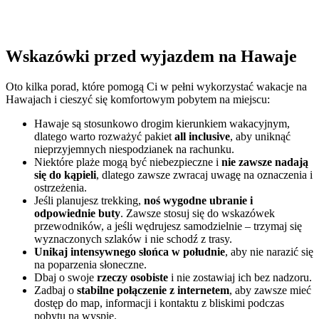
Wskazówki przed wyjazdem na Hawaje
Oto kilka porad, które pomogą Ci w pełni wykorzystać wakacje na
Hawajach i cieszyć się komfortowym pobytem na miejscu:
Hawaje są stosunkowo drogim kierunkiem wakacyjnym,
dlatego warto rozważyć pakiet
all inclusive
, aby uniknąć
nieprzyjemnych niespodzianek na rachunku.
Niektóre plaże mogą być niebezpieczne i
nie zawsze nadają
się do kąpieli
, dlatego zawsze zwracaj uwagę na oznaczenia i
ostrzeżenia.
Jeśli planujesz trekking,
noś wygodne ubranie i
odpowiednie buty
. Zawsze stosuj się do wskazówek
przewodników, a jeśli wędrujesz samodzielnie – trzymaj się
wyznaczonych szlaków i nie schodź z trasy.
Unikaj intensywnego słońca w południe
, aby nie narazić się
na poparzenia słoneczne.
Dbaj o swoje
rzeczy osobiste
i nie zostawiaj ich bez nadzoru.
Zadbaj o
stabilne połączenie z internetem
, aby zawsze mieć
dostęp do map, informacji i kontaktu z bliskimi podczas
pobytu na wyspie.