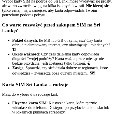
Wybór karty SIM na podróż do Sri Lanki może wydawać się prosty,
ale warto zwrócić uwagę na kilka istotnych kwestii.
Nie kieruj się
tylko ceną
– najważniejsze, aby karta odpowiadała Twoim
potrzebom podczas pobytu.
Co warto rozważyć przed zakupem SIM na Sri
Lankę?
Pakiet danych
: Ile MB lub GB otrzymujesz? Czy karta
oferuje nielimitowany internet, czy obowiązuje limit danych?
📶
Okres ważności
: Czy czas działania karty odpowiada
długości Twojej podróży? Karta ważna przez miesiąc nie
będzie przydatna, jeśli zostajesz tylko tydzień. 📆
Zasięg
: Sprawdź, czy sieć działa dobrze w regionach, które
odwiedzisz – zwłaszcza poza dużymi miastami. 🗺️
Karta SIM Sri Lanka – rodzaje
Masz do wyboru dwa rodzaje kart:
Fizyczna karta SIM
: Klasyczna karta, którą ręcznie
wkładasz do telefonu. Dostępna po przylocie na lotnisku lub
w lokalnych punktach sprzedaży.