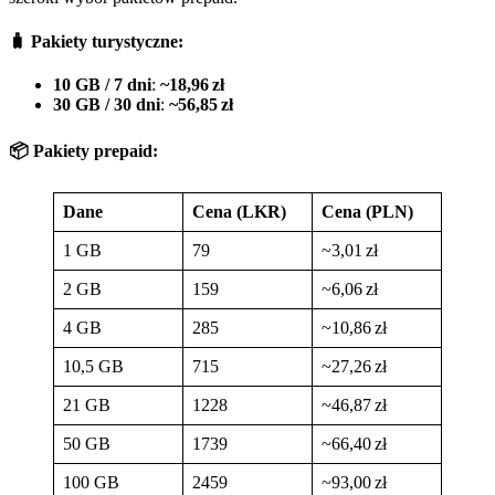
🧳 Pakiety turystyczne:
10 GB / 7 dni
:
~18,96 zł
30 GB / 30 dni
:
~56,85 zł
📦 Pakiety prepaid:
Dane
Cena (LKR)
Cena (PLN)
1 GB
79
~3,01 zł
2 GB
159
~6,06 zł
4 GB
285
~10,86 zł
10,5 GB
715
~27,26 zł
21 GB
1228
~46,87 zł
50 GB
1739
~66,40 zł
100 GB
2459
~93,00 zł