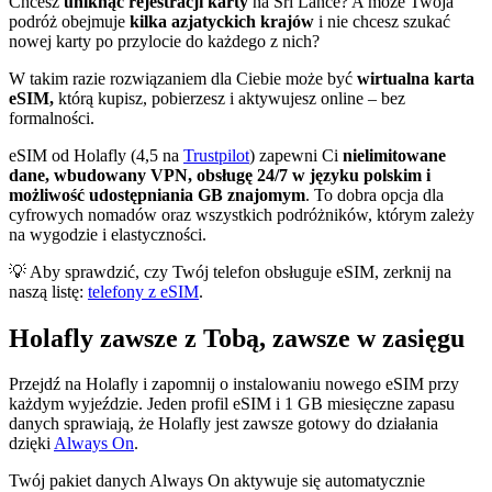
Chcesz
uniknąć rejestracji karty
na Sri Lance? A może Twoja
podróż obejmuje
kilka azjatyckich krajów
i nie chcesz szukać
nowej karty po przylocie do każdego z nich?
W takim razie rozwiązaniem dla Ciebie może być
wirtualna karta
eSIM,
którą kupisz, pobierzesz i aktywujesz online – bez
formalności.
eSIM od Holafly (4,5 na
Trustpilot
) zapewni Ci
nielimitowane
dane, wbudowany VPN, obsługę 24/7 w języku polskim i
możliwość udostępniania GB znajomym
. To dobra opcja dla
cyfrowych nomadów oraz wszystkich podróżników, którym zależy
na wygodzie i elastyczności.
💡 Aby sprawdzić, czy Twój telefon obsługuje eSIM, zerknij na
naszą listę:
telefony z eSIM
.
Holafly zawsze z Tobą, zawsze w zasięgu
Przejdź na Holafly i zapomnij o instalowaniu nowego eSIM przy
każdym wyjeździe. Jeden profil eSIM i 1 GB miesięczne zapasu
danych sprawiają, że Holafly jest zawsze gotowy do działania
dzięki
Always On
.
Twój pakiet danych Always On aktywuje się automatycznie