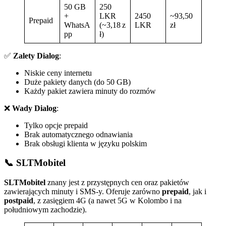
50 GB
250
+
LKR
2450
~93,50
Prepaid
WhatsA
(~3,18 z
LKR
zł
pp
ł)
✅
Zalety Dialog
:
Niskie ceny internetu
Duże pakiety danych (do 50 GB)
Każdy pakiet zawiera minuty do rozmów
❌
Wady Dialog
:
Tylko opcje prepaid
Brak automatycznego odnawiania
Brak obsługi klienta w języku polskim
📞 SLTMobitel
SLTMobitel
znany jest z przystępnych cen oraz pakietów
zawierających minuty i SMS-y. Oferuje zarówno
prepaid
, jak i
postpaid
, z zasięgiem 4G (a nawet 5G w Kolombo i na
południowym zachodzie).