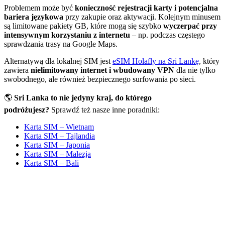
Problemem może być
konieczność rejestracji karty i potencjalna
bariera językowa
przy zakupie oraz aktywacji. Kolejnym minusem
są limitowane pakiety GB, które mogą się szybko
wyczerpać przy
intensywnym korzystaniu z internetu
– np. podczas częstego
sprawdzania trasy na Google Maps.
Alternatywą dla lokalnej SIM jest
eSIM Holafly na Sri Lankę
, który
zawiera
nielimitowany internet i wbudowany VPN
dla nie tylko
swobodnego, ale również bezpiecznego surfowania po sieci.
🌎
Sri Lanka to nie jedyny kraj, do którego
podróżujesz?
Sprawdź też nasze inne poradniki:
Karta SIM – Wie
t
nam
Karta SIM – Tajlandia
Karta SIM – Japonia
Karta SIM – Malezja
Karta SIM – Bali