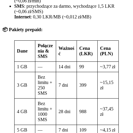
(~0,06 zł/min)
SMS
: przychodzące za darmo, wychodzące 1,5 LKR
(~0,06 zł/SMS)
Internet
: 0,30 LKR/MB (~0,012 zł/MB)
📦 Pakiety prepaid:
Połącze
Ważnoś
Cena
Cena
Dane
nia &
ć
(LKR)
(PLN)
SMS
1 GB
—
14 dni
99
~3,77 zł
Bez
limitu +
~15,15
3 GB
7 dni
399
250
zł
SMS
Bez
limitu +
~37,45
4 GB
28 dni
988
1000
zł
SMS
5 GB
—
7 dni
109
~4,15 zł