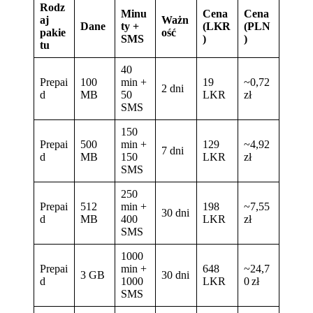
Rodz
Minu
Cena
Cena
aj
Ważn
Dane
ty +
(LKR
(PLN
pakie
ość
SMS
)
)
tu
40
Prepai
100
min +
19
~0,72
2 dni
d
MB
50
LKR
zł
SMS
150
Prepai
500
min +
129
~4,92
7 dni
d
MB
150
LKR
zł
SMS
250
Prepai
512
min +
198
~7,55
30 dni
d
MB
400
LKR
zł
SMS
1000
Prepai
min +
648
~24,7
3 GB
30 dni
d
1000
LKR
0 zł
SMS