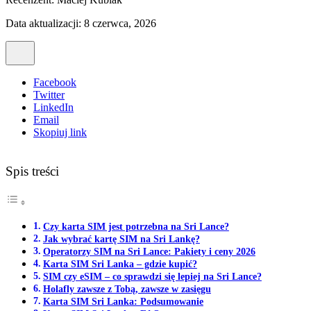
Data aktualizacji: 8 czerwca, 2026
Facebook
Twitter
LinkedIn
Email
Skopiuj link
Spis treści
Czy karta SIM jest potrzebna na Sri Lance?
Jak wybrać kartę SIM na Sri Lankę?
Operatorzy SIM na Sri Lance: Pakiety i ceny 2026
Karta SIM Sri Lanka – gdzie kupić?
SIM czy eSIM – co sprawdzi się lepiej na Sri Lance?
Holafly zawsze z Tobą, zawsze w zasięgu
Karta SIM Sri Lanka: Podsumowanie