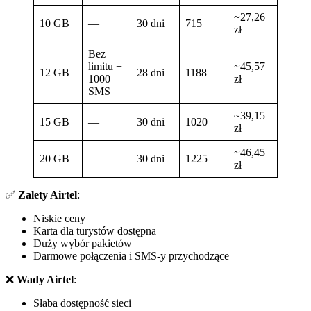
~27,26
10 GB
—
30 dni
715
zł
Bez
limitu +
~45,57
12 GB
28 dni
1188
1000
zł
SMS
~39,15
15 GB
—
30 dni
1020
zł
~46,45
20 GB
—
30 dni
1225
zł
✅
Zalety Airtel
:
Niskie ceny
Karta dla turystów dostępna
Duży wybór pakietów
Darmowe połączenia i SMS-y przychodzące
❌
Wady Airtel
:
Słaba dostępność sieci