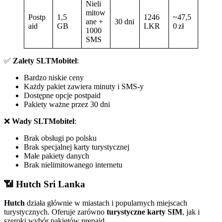
Nieli
mitow
Postp
1,5
1246
~47,5
ane +
30 dni
aid
GB
LKR
0 zł
1000
SMS
✅
Zalety SLTMobitel
:
Bardzo niskie ceny
Każdy pakiet zawiera minuty i SMS-y
Dostępne opcje postpaid
Pakiety ważne przez 30 dni
❌
Wady SLTMobitel
:
Brak obsługi po polsku
Brak specjalnej karty turystycznej
Małe pakiety danych
Brak nielimitowanego internetu
📶 Hutch Sri Lanka
Hutch
działa głównie w miastach i popularnych miejscach
turystycznych. Oferuje zarówno
turystyczne karty SIM
, jak i
szeroki wybór pakietów prepaid.