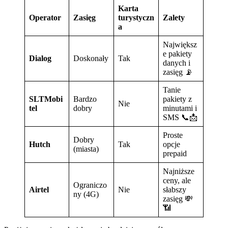
Karta
Operator
Zasięg
turystyczn
Zalety
a
Największ
e pakiety
Dialog
Doskonały
Tak
danych i
zasięg 📡
Tanie
SLTMobi
Bardzo
pakiety z
Nie
tel
dobry
minutami i
SMS 📞📩
Proste
Dobry
Hutch
Tak
opcje
(miasta)
prepaid
Najniższe
ceny, ale
Ograniczo
Airtel
Nie
słabszy
ny (4G)
zasięg 💸
📶