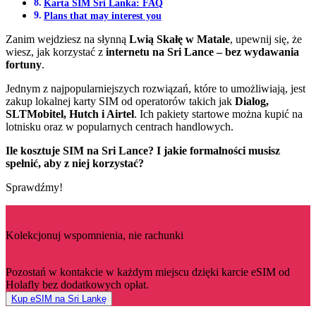
Karta SIM Sri Lanka: FAQ
Plans that may interest you
Zanim wejdziesz na słynną
Lwią Skałę w Matale
, upewnij się, że
wiesz, jak korzystać z
internetu na Sri Lance – bez wydawania
fortuny
.
Jednym z najpopularniejszych rozwiązań, które to umożliwiają, jest
zakup lokalnej karty SIM od operatorów takich jak
Dialog,
SLTMobitel, Hutch i Airtel
. Ich pakiety startowe można kupić na
lotnisku oraz w popularnych centrach handlowych.
Ile kosztuje SIM na Sri Lance? I jakie formalności musisz
spełnić, aby z niej korzystać?
Sprawdźmy!
Kolekcjonuj wspomnienia, nie rachunki
Pozostań w kontakcie w każdym miejscu dzięki karcie eSIM od
Holafly bez dodatkowych opłat.
Kup eSIM na Sri Lankę