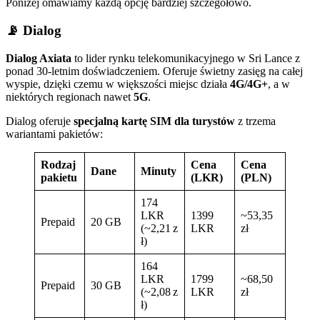
Poniżej omawiamy każdą opcję bardziej szczegółowo.
📡 Dialog
Dialog Axiata
to lider rynku telekomunikacyjnego w Sri Lance z
ponad 30-letnim doświadczeniem. Oferuje świetny zasięg na całej
wyspie, dzięki czemu w większości miejsc działa
4G/4G+
, a w
niektórych regionach nawet
5G
.
Dialog oferuje
specjalną kartę SIM dla turystów
z trzema
wariantami pakietów:
Rodzaj
Cena
Cena
Dane
Minuty
pakietu
(LKR)
(PLN)
174
LKR
1399
~53,35
Prepaid
20 GB
(~2,21 z
LKR
zł
ł)
164
LKR
1799
~68,50
Prepaid
30 GB
(~2,08 z
LKR
zł
ł)