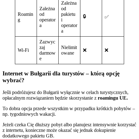
Zależna
Zależna
od
Roamin
od
pakietu
🔒
✅
g
operator
i
a
operator
a
Zazwyc
zaj
Nielimit
Wi-Fi
❌
❌
darmow
owane
e
Internet w Bułgarii dla turystów – którą opcję
wybrać?
Jeśli podróżujesz do Bułgarii wyłącznie w celach turystycznych,
opłacalnym rozwiązaniem będzie skorzystanie z
roamingu UE.
To dobra opcja przede wszystkim w przypadku krótkich pobytów –
np. tygodniowych wakacji.
Jeżeli czeka Cię dłuższy pobyt albo planujesz intensywnie korzystać
z internetu, konieczne może okazać się jednak dokupienie
dodatkowego pakietu GB.