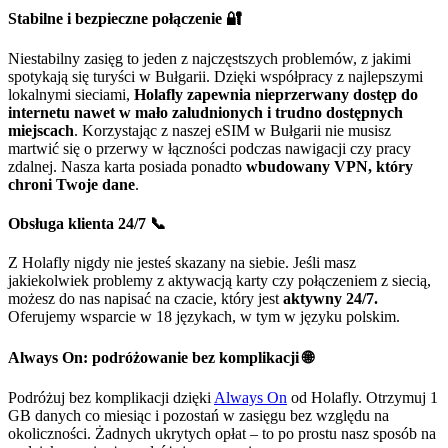
Stabilne i bezpieczne połączenie 🔐
Niestabilny zasięg to jeden z najczęstszych problemów, z jakimi
spotykają się turyści w Bułgarii. Dzięki współpracy z najlepszymi
lokalnymi sieciami,
Holafly zapewnia nieprzerwany dostęp do
internetu nawet w mało zaludnionych i trudno dostępnych
miejscach
. Korzystając z naszej eSIM w Bułgarii nie musisz
martwić się o przerwy w łączności podczas nawigacji czy pracy
zdalnej. Nasza karta posiada ponadto
wbudowany VPN, który
chroni Twoje dane
.
Obsługa klienta 24/7 📞
Z Holafly nigdy nie jesteś skazany na siebie. Jeśli masz
jakiekolwiek problemy z aktywacją karty czy połączeniem z siecią,
możesz do nas napisać na czacie, który jest
aktywny 24/7.
Oferujemy wsparcie w 18 językach, w tym w języku polskim.
Always On: podróżowanie bez komplikacji 🌐
Podróżuj bez komplikacji dzięki
Always On
od Holafly. Otrzymuj 1
GB danych co miesiąc i pozostań w zasięgu bez względu na
okoliczności. Żadnych ukrytych opłat – to po prostu nasz sposób na