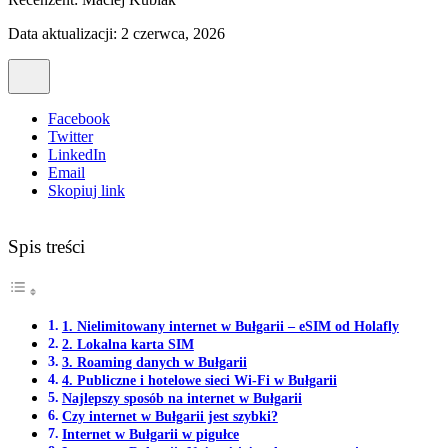
Data aktualizacji: 2 czerwca, 2026
Facebook
Twitter
LinkedIn
Email
Skopiuj link
Spis treści
1. Nielimitowany internet w Bułgarii – eSIM od Holafly
2. Lokalna karta SIM
3. Roaming danych w Bułgarii
4. Publiczne i hotelowe sieci Wi-Fi w Bułgarii
Najlepszy sposób na internet w Bułgarii
Czy internet w Bułgarii jest szybki?
Internet w Bułgarii w pigułce