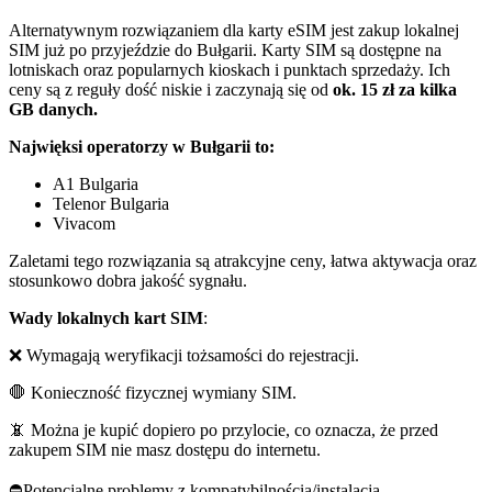
Alternatywnym rozwiązaniem dla karty eSIM jest zakup lokalnej
SIM już po przyjeździe do Bułgarii. Karty SIM są dostępne na
lotniskach oraz popularnych kioskach i punktach sprzedaży. Ich
ceny są z reguły dość niskie i zaczynają się od
ok. 15 zł za kilka
GB danych.
Najwięksi operatorzy w Bułgarii to:
A1 Bulgaria
Telenor Bulgaria
Vivacom
Zaletami tego rozwiązania są atrakcyjne ceny, łatwa aktywacja oraz
stosunkowo dobra jakość sygnału.
Wady lokalnych kart SIM
:
❌ Wymagają weryfikacji tożsamości do rejestracji.
🛑 Konieczność fizycznej wymiany SIM.
📵 Można je kupić dopiero po przylocie, co oznacza, że przed
zakupem SIM nie masz dostępu do internetu.
⛔️Potencjalne problemy z kompatybilnością/instalacją.