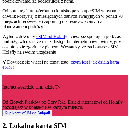
podziękowanie, że podróżujesz z nami.
Od porannych transferów na lotnisko po zakup eSIM w ostatniej
chwilil; korzystaj z miesięcznych danych awaryjnych w ponad 70
miejscach na świecie i zapomnij o stresie związanym z
planowaniem podróży.
Wybierz dowolny
eSIM od Holafly
i ciesz się spokojem podczas
podróży, wiedząc, że masz dostęp do internetu nawet wtedy, gdy
coś nie idzie zgodnie z planem. Wystarczy, że zachowasz eSIM
Holafly na swoim urządzeniu.
💡Dowiedz się więcej na temat tego,
czym jest i jak działa karta
eSIM
!
Internet wszędzie tam, gdzie Ty
Od Złotych Piasków po Góry Riła. Dzięki internetowi od Holafly
pozostajesz w kontakcie w każdym miejscu.
Kup kartę eSIM do Bułgarii
2. Lokalna karta SIM