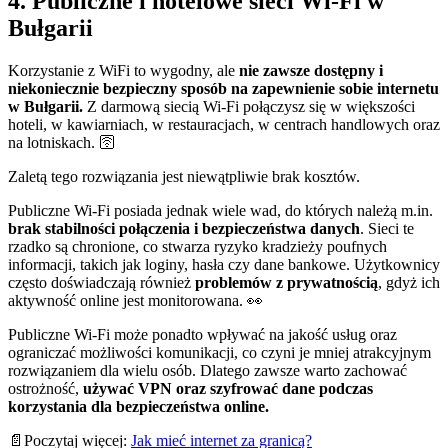
4. Publiczne i hotelowe sieci Wi-Fi w
Bułgarii
Korzystanie z WiFi to wygodny, ale
nie zawsze dostępny i
niekoniecznie bezpieczny sposób na zapewnienie sobie internetu
w Bułgarii.
Z darmową siecią Wi-Fi połączysz się w większości
hoteli, w kawiarniach, w restauracjach, w centrach handlowych oraz
na lotniskach. 🛜
Zaletą tego rozwiązania jest niewątpliwie brak kosztów.
Publiczne Wi-Fi posiada jednak wiele wad, do których należą m.in.
brak stabilności połączenia i bezpieczeństwa danych
. Sieci te
rzadko są chronione, co stwarza ryzyko kradzieży poufnych
informacji, takich jak loginy, hasła czy dane bankowe. Użytkownicy
często doświadczają również
problemów z prywatnością
, gdyż ich
aktywność online jest monitorowana. 👀
Publiczne Wi-Fi może ponadto wpływać na jakość usług oraz
ograniczać możliwości komunikacji, co czyni je mniej atrakcyjnym
rozwiązaniem dla wielu osób. Dlatego zawsze warto zachować
ostrożność,
używać VPN oraz szyfrować dane podczas
korzystania dla bezpieczeństwa online.
📄Poczytaj więcej:
Jak mieć internet za granicą?