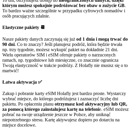
10 dni, otrzymujesz dostęp do
nieograniczonych danych, dzięki
którym możesz spokojnie podróżować bez obaw o zużycie GB
.
To bardzo ważne szczególnie w przypadku cyfrowych nomadów i
osób pracujących zdalnie.
Elastyczne pakiety 📆
Nasze pakiety danych zaczynają się już
od 1 dnia i mogą trwać do
90 dni
. Co to znaczy? Jeśli planujesz podróż, która będzie trwała
np. trzy tygodnie, możesz wykupić pakiet na dokładnie 21 dni.
Wielu operatorów SIM i eSIM oferuje pakiety o narzuconych
ramach, np. tygodniowe lub miesięczne, co znacznie ogranicza
Twoją elastyczność w trakcie podróży. Z Holafly nie musisz się o to
martwić!
Łatwa aktywacja ✅
Zakup i pobranie karty eSIM Holafly jest bardzo proste. Wystarczy
wybrać miejsce, do którego podróżujesz i zaznaczyć liczbę dni
pakietu. Po opłaceniu planu
otrzymasz kod aktywacyjny lub QR,
za pomocą którego zainstalujesz kartę na telefoni
e. eSIM możesz
pobrać na swoje urządzenie jeszcze w Polsce, aby uniknąć
niepotrzebnego stresu. Kartę aktywujesz dopiero po dotarciu na
miejsce docelowe.