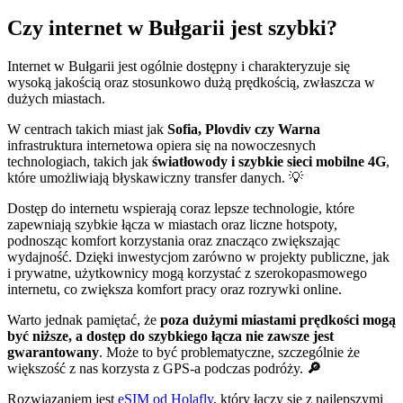
Czy internet w Bułgarii jest szybki?
Internet w Bułgarii jest ogólnie dostępny i charakteryzuje się
wysoką jakością oraz stosunkowo dużą prędkością, zwłaszcza w
dużych miastach.
W centrach takich miast jak
Sofia, Plovdiv czy Warna
infrastruktura internetowa opiera się na nowoczesnych
technologiach, takich jak
światłowody i szybkie sieci mobilne 4G
,
które umożliwiają błyskawiczny transfer danych. 💡
Dostęp do internetu wspierają coraz lepsze technologie, które
zapewniają szybkie łącza w miastach oraz liczne hotspoty,
podnosząc komfort korzystania oraz znacząco zwiększając
wydajność. Dzięki inwestycjom zarówno w projekty publiczne, jak
i prywatne, użytkownicy mogą korzystać z szerokopasmowego
internetu, co zwiększa komfort pracy oraz rozrywki online.
Warto jednak pamiętać, że
poza dużymi miastami prędkości mogą
być niższe, a dostęp do szybkiego łącza nie zawsze jest
gwarantowany
. Może to być problematyczne, szczególnie że
większość z nas korzysta z GPS-a podczas podróży.
🔎
Rozwiązaniem jest
eSIM od Holafly
, który łączy się z najlepszymi