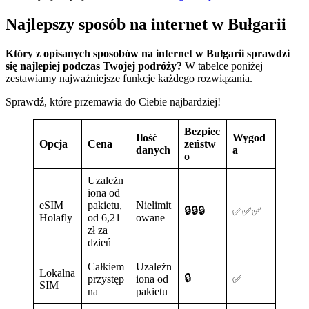
Najlepszy sposób na internet w Bułgarii
Który z opisanych sposobów na internet w Bułgarii sprawdzi
się najlepiej podczas Twojej podróży?
W tabelce poniżej
zestawiamy najważniejsze funkcje każdego rozwiązania.
Sprawdź, które przemawia do Ciebie najbardziej!
Bezpiec
Ilość
Wygod
Opcja
Cena
zeństw
danych
a
o
Uzależn
iona od
eSIM
pakietu,
Nielimit
🔒🔒🔒
✅✅✅
Holafly
od 6,21
owane
zł za
dzień
Całkiem
Uzależn
Lokalna
🔒
przystęp
iona od
✅
SIM
na
pakietu