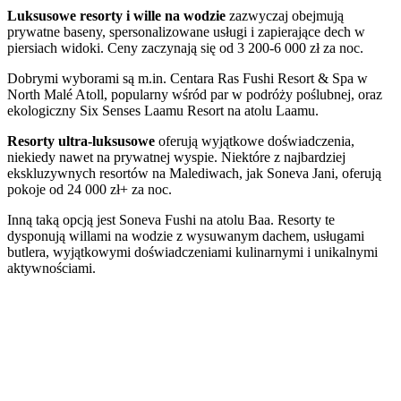
Luksusowe resorty i wille na wodzie
zazwyczaj obejmują
prywatne baseny, spersonalizowane usługi i zapierające dech w
piersiach widoki. Ceny zaczynają się od 3 200-6 000 zł za noc.
Dobrymi wyborami są m.in. Centara Ras Fushi Resort & Spa w
North Malé Atoll, popularny wśród par w podróży poślubnej, oraz
ekologiczny Six Senses Laamu Resort na atolu Laamu.
Resorty ultra-luksusowe
oferują wyjątkowe doświadczenia,
niekiedy nawet na prywatnej wyspie. Niektóre z najbardziej
ekskluzywnych resortów na Malediwach, jak Soneva Jani, oferują
pokoje od 24 000 zł+ za noc.
Inną taką opcją jest Soneva Fushi na atolu Baa. Resorty te
dysponują willami na wodzie z wysuwanym dachem, usługami
butlera, wyjątkowymi doświadczeniami kulinarnymi i unikalnymi
aktywnościami.