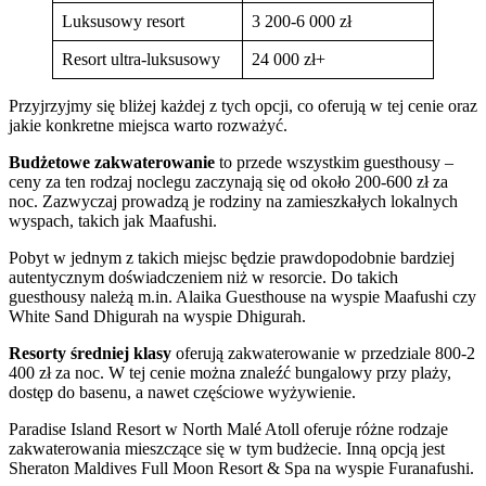
Luksusowy resort
3 200-6 000 zł
Resort ultra-luksusowy
24 000 zł+
Przyjrzyjmy się bliżej każdej z tych opcji, co oferują w tej cenie oraz
jakie konkretne miejsca warto rozważyć.
Budżetowe zakwaterowanie
to przede wszystkim guesthousy –
ceny za ten rodzaj noclegu zaczynają się od około 200-600 zł za
noc. Zazwyczaj prowadzą je rodziny na zamieszkałych lokalnych
wyspach, takich jak Maafushi.
Pobyt w jednym z takich miejsc będzie prawdopodobnie bardziej
autentycznym doświadczeniem niż w resorcie. Do takich
guesthousy należą m.in. Alaika Guesthouse na wyspie Maafushi czy
White Sand Dhigurah na wyspie Dhigurah.
Resorty średniej klasy
oferują zakwaterowanie w przedziale 800-2
400 zł za noc. W tej cenie można znaleźć bungalowy przy plaży,
dostęp do basenu, a nawet częściowe wyżywienie.
Paradise Island Resort w North Malé Atoll oferuje różne rodzaje
zakwaterowania mieszczące się w tym budżecie. Inną opcją jest
Sheraton Maldives Full Moon Resort & Spa na wyspie Furanafushi.