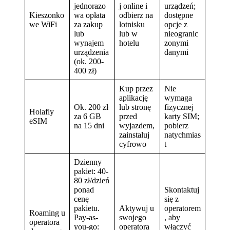
jednorazo
j online i
urządzeń;
Kieszonko
wa opłata
odbierz na
dostępne
we WiFi
za zakup
lotnisku
opcje z
lub
lub w
nieogranic
wynajem
hotelu
zonymi
urządzenia
danymi
(ok. 200-
400 zł)
Kup przez
Nie
aplikację
wymaga
Ok. 200 zł
lub stronę
fizycznej
Holafly
za 6 GB
przed
karty SIM;
eSIM
na 15 dni
wyjazdem,
pobierz
zainstaluj
natychmias
cyfrowo
t
Dzienny
pakiet: 40-
80 zł/dzień
ponad
Skontaktuj
cenę
się z
pakietu.
Aktywuj u
operatorem
Roaming u
Pay-as-
swojego
, aby
operatora
you-go:
operatora
włączyć