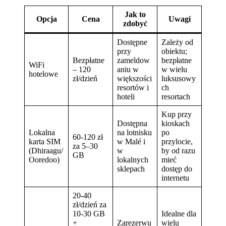
Jak to
Opcja
Cena
Uwagi
zdobyć
Dostępne
Zależy od
przy
obiektu;
Bezpłatne
zameldow
bezpłatne
WiFi
– 120
aniu w
w wielu
hotelowe
zł/dzień
większości
luksusowy
resortów i
ch
hoteli
resortach
Kup przy
Dostępna
kioskach
Lokalna
na lotnisku
po
60-120 zł
karta SIM
w Malé i
przylocie,
za 5–30
(Dhiraagu/
w
by od razu
GB
Ooredoo)
lokalnych
mieć
sklepach
dostęp do
internetu
20-40
zł/dzień za
10-30 GB
Idealne dla
+
Zarezerwu
wielu