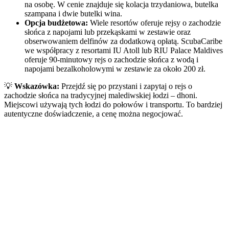
na osobę. W cenie znajduje się kolacja trzydaniowa, butelka
szampana i dwie butelki wina.
Opcja budżetowa:
Wiele resortów oferuje rejsy o zachodzie
słońca z napojami lub przekąskami w zestawie oraz
obserwowaniem delfinów za dodatkową opłatą. ScubaCaribe
we współpracy z resortami IU Atoll lub RIU Palace Maldives
oferuje 90-minutowy rejs o zachodzie słońca z wodą i
napojami bezalkoholowymi w zestawie za około 200 zł.
💡
Wskazówka:
Przejdź się po przystani i zapytaj o rejs o
zachodzie słońca na tradycyjnej malediwskiej łodzi – dhoni.
Miejscowi używają tych łodzi do połowów i transportu. To bardziej
autentyczne doświadczenie, a cenę można negocjować.