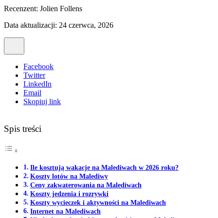
Recenzent:
Jolien Follens
Data aktualizacji: 24 czerwca, 2026
Facebook
Twitter
LinkedIn
Email
Skopiuj link
Spis treści
Ile kosztują wakacje na Malediwach w 2026 roku?
Koszty lotów na Malediwy
Ceny zakwaterowania na Malediwach
Koszty jedzenia i rozrywki
Koszty wycieczek i aktywności na Malediwach
Internet na Malediwach