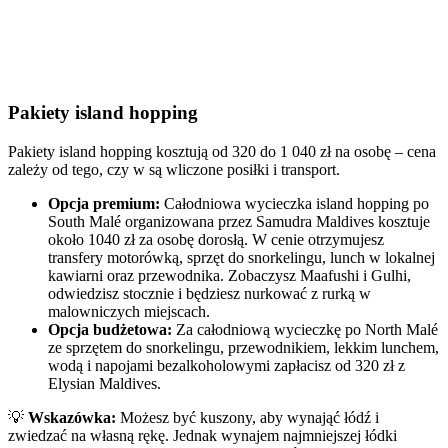
Pakiety island hopping
Pakiety island hopping kosztują od 320 do 1 040 zł na osobę – cena
zależy od tego, czy w są wliczone posiłki i transport.
Opcja premium:
Całodniowa wycieczka island hopping po
South Malé organizowana przez Samudra Maldives kosztuje
około 1040 zł za osobę dorosłą. W cenie otrzymujesz
transfery motorówką, sprzęt do snorkelingu, lunch w lokalnej
kawiarni oraz przewodnika. Zobaczysz Maafushi i Gulhi,
odwiedzisz stocznie i będziesz nurkować z rurką w
malowniczych miejscach.
Opcja budżetowa:
Za całodniową wycieczkę po North Malé
ze sprzętem do snorkelingu, przewodnikiem, lekkim lunchem,
wodą i napojami bezalkoholowymi zapłacisz od 320 zł z
Elysian Maldives.
💡
Wskazówka:
Możesz być kuszony, aby wynająć łódź i
zwiedzać na własną rękę. Jednak wynajem najmniejszej łódki