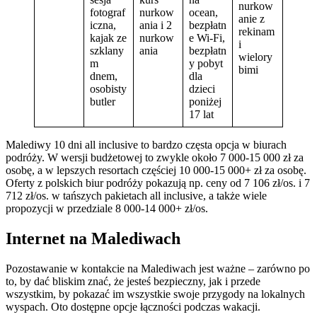
nurkow
fotograf
nurkow
ocean,
anie z
iczna,
ania i 2
bezpłatn
rekinam
kajak ze
nurkow
e Wi-Fi,
i
szklany
ania
bezpłatn
wielory
m
y pobyt
bimi
dnem,
dla
osobisty
dzieci
butler
poniżej
17 lat
Malediwy 10 dni all inclusive to bardzo częsta opcja w biurach
podróży. W wersji budżetowej to zwykle około 7 000-15 000 zł za
osobę, a w lepszych resortach częściej 10 000-15 000+ zł za osobę.
Oferty z polskich biur podróży pokazują np. ceny od 7 106 zł/os. i 7
712 zł/os. w tańszych pakietach all inclusive, a także wiele
propozycji w przedziale 8 000-14 000+ zł/os.
Internet na Malediwach
Pozostawanie w kontakcie na Malediwach jest ważne – zarówno po
to, by dać bliskim znać, że jesteś bezpieczny, jak i przede
wszystkim, by pokazać im wszystkie swoje przygody na lokalnych
wyspach. Oto dostępne opcje łączności podczas wakacji.