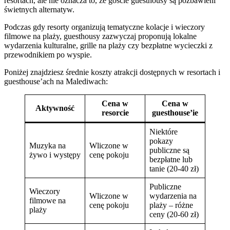
resortach, ale nie oznacza to, że goście guesthousy są pozbawieni
świetnych alternatyw.
Podczas gdy resorty organizują tematyczne kolacje i wieczory
filmowe na plaży, guesthousy zazwyczaj proponują lokalne
wydarzenia kulturalne, grille na plaży czy bezpłatne wycieczki z
przewodnikiem po wyspie.
Poniżej znajdziesz średnie koszty atrakcji dostępnych w resortach i
guesthouse’ach na Malediwach:
Cena w
Cena w
Aktywność
resorcie
guesthouse’ie
Niektóre
pokazy
Muzyka na
Wliczone w
publiczne są
żywo i występy
cenę pokoju
bezpłatne lub
tanie (20-40 zł)
Publiczne
Wieczory
Wliczone w
wydarzenia na
filmowe na
cenę pokoju
plaży – różne
plaży
ceny (20-60 zł)