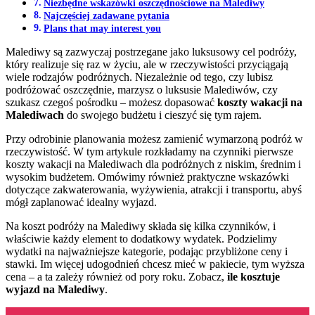
Niezbędne wskazówki oszczędnościowe na Malediwy
Najczęściej zadawane pytania
Plans that may interest you
Malediwy są zazwyczaj postrzegane jako luksusowy cel podróży,
który realizuje się raz w życiu, ale w rzeczywistości przyciągają
wiele rodzajów podróżnych. Niezależnie od tego, czy lubisz
podróżować oszczędnie, marzysz o luksusie Malediwów, czy
szukasz czegoś pośrodku – możesz dopasować
koszty wakacji na
Malediwach
do swojego budżetu i cieszyć się tym rajem.
Przy odrobinie planowania możesz zamienić wymarzoną podróż w
rzeczywistość. W tym artykule rozkładamy na czynniki pierwsze
koszty wakacji na Malediwach dla podróżnych z niskim, średnim i
wysokim budżetem. Omówimy również praktyczne wskazówki
dotyczące zakwaterowania, wyżywienia, atrakcji i transportu, abyś
mógł zaplanować idealny wyjazd.
Na koszt podróży na Malediwy składa się kilka czynników, i
właściwie każdy element to dodatkowy wydatek. Podzielimy
wydatki na najważniejsze kategorie, podając przybliżone ceny i
stawki. Im więcej udogodnień chcesz mieć w pakiecie, tym wyższa
cena – a ta zależy również od pory roku. Zobacz,
ile kosztuje
wyjazd na Malediwy
.