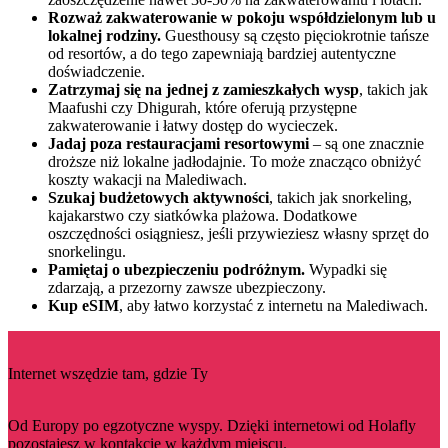
Rozważ zakwaterowanie w pokoju współdzielonym lub u
lokalnej rodziny.
Guesthousy są często pięciokrotnie tańsze
od resortów, a do tego zapewniają bardziej autentyczne
doświadczenie.
Zatrzymaj się na jednej z zamieszkałych wysp
, takich jak
Maafushi czy Dhigurah, które oferują przystępne
zakwaterowanie i łatwy dostęp do wycieczek.
Jadaj poza restauracjami resortowymi
– są one znacznie
droższe niż lokalne jadłodajnie. To może znacząco obniżyć
koszty wakacji na Malediwach.
Szukaj budżetowych aktywności
, takich jak snorkeling,
kajakarstwo czy siatkówka plażowa. Dodatkowe
oszczędności osiągniesz, jeśli przywieziesz własny sprzęt do
snorkelingu.
Pamiętaj o ubezpieczeniu podróżnym.
Wypadki się
zdarzają, a przezorny zawsze ubezpieczony.
Kup eSIM
, aby łatwo korzystać z internetu na Malediwach.
Internet wszędzie tam, gdzie Ty
Od Europy po egzotyczne wyspy. Dzięki internetowi od Holafly
pozostajesz w kontakcie w każdym miejscu.