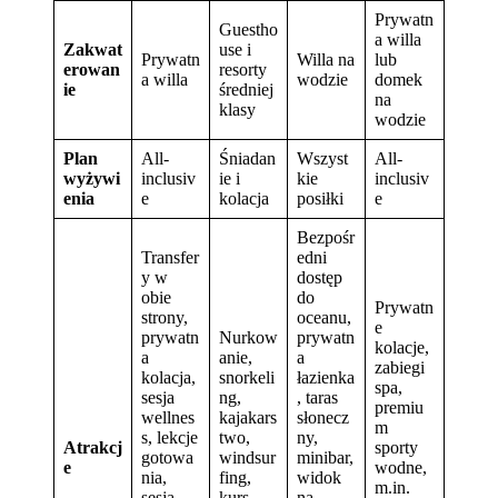
Prywatn
Guestho
a willa
Zakwat
use i
Prywatn
Willa na
lub
erowan
resorty
a willa
wodzie
domek
ie
średniej
na
klasy
wodzie
Plan
All-
Śniadan
Wszyst
All-
wyżywi
inclusiv
ie i
kie
inclusiv
enia
e
kolacja
posiłki
e
Bezpośr
Transfer
edni
y w
dostęp
obie
do
Prywatn
strony,
oceanu,
e
prywatn
Nurkow
prywatn
kolacje,
a
anie,
a
zabiegi
kolacja,
snorkeli
łazienka
spa,
sesja
ng,
, taras
premiu
wellnes
kajakars
słonecz
m
s, lekcje
two,
ny,
Atrakcj
sporty
gotowa
windsur
minibar,
e
wodne,
nia,
fing,
widok
m.in.
sesja
kurs
na