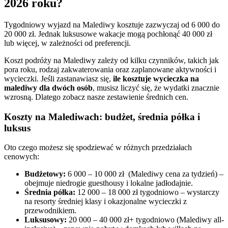
2026 roku?
Tygodniowy wyjazd na Malediwy kosztuje zazwyczaj od 6 000 do
20 000 zł. Jednak luksusowe wakacje mogą pochłonąć 40 000 zł
lub więcej, w zależności od preferencji.
Koszt podróży na Malediwy zależy od kilku czynników, takich jak
pora roku, rodzaj zakwaterowania oraz zaplanowane aktywności i
wycieczki. Jeśli zastanawiasz się,
ile kosztuje wycieczka na
malediwy dla dwóch osób
, musisz liczyć się, że wydatki znacznie
wzrosną. Dlatego zobacz nasze zestawienie średnich cen.
Koszty na Malediwach: budżet, średnia półka i
luksus
Oto czego możesz się spodziewać w różnych przedziałach
cenowych:
Budżetowy:
6 000 – 10 000 zł (Malediwy cena za tydzień) –
obejmuje niedrogie guesthousy i lokalne jadłodajnie.
Średnia półka:
12 000 – 18 000 zł tygodniowo – wystarczy
na resorty średniej klasy i okazjonalne wycieczki z
przewodnikiem.
Luksusowy:
20 000 – 40 000 zł+ tygodniowo (Malediwy all-