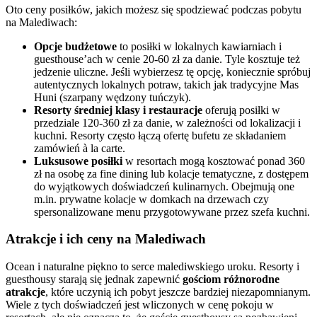
Oto ceny posiłków, jakich możesz się spodziewać podczas pobytu
na Malediwach:
Opcje budżetowe
to posiłki w lokalnych kawiarniach i
guesthouse’ach w cenie 20-60 zł za danie. Tyle kosztuje też
jedzenie uliczne. Jeśli wybierzesz tę opcję, koniecznie spróbuj
autentycznych lokalnych potraw, takich jak tradycyjne Mas
Huni (szarpany wędzony tuńczyk).
Resorty średniej klasy i restauracje
oferują posiłki w
przedziale 120-360 zł za danie, w zależności od lokalizacji i
kuchni. Resorty często łączą ofertę bufetu ze składaniem
zamówień à la carte.
Luksusowe posiłki
w resortach mogą kosztować ponad 360
zł na osobę za fine dining lub kolacje tematyczne, z dostępem
do wyjątkowych doświadczeń kulinarnych. Obejmują one
m.in. prywatne kolacje w domkach na drzewach czy
spersonalizowane menu przygotowywane przez szefa kuchni.
Atrakcje i ich ceny na Malediwach
Ocean i naturalne piękno to serce malediwskiego uroku. Resorty i
guesthousy starają się jednak zapewnić
gościom różnorodne
atrakcje
, które uczynią ich pobyt jeszcze bardziej niezapomnianym.
Wiele z tych doświadczeń jest wliczonych w cenę pokoju w