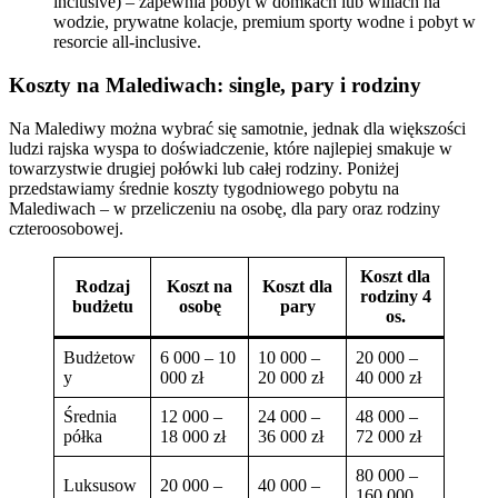
inclusive) – zapewnia pobyt w domkach lub willach na
wodzie, prywatne kolacje, premium sporty wodne i pobyt w
resorcie all-inclusive.
Koszty na Malediwach: single, pary i rodziny
Na Malediwy można wybrać się samotnie, jednak dla większości
ludzi rajska wyspa to doświadczenie, które najlepiej smakuje w
towarzystwie drugiej połówki lub całej rodziny. Poniżej
przedstawiamy średnie koszty tygodniowego pobytu na
Malediwach – w przeliczeniu na osobę, dla pary oraz rodziny
czteroosobowej.
Koszt dla
Rodzaj
Koszt na
Koszt dla
rodziny 4
budżetu
osobę
pary
os.
Budżetow
6 000 – 10
10 000 –
20 000 –
y
000 zł
20 000 zł
40 000 zł
Średnia
12 000 –
24 000 –
48 000 –
półka
18 000 zł
36 000 zł
72 000 zł
80 000 –
Luksusow
20 000 –
40 000 –
160 000