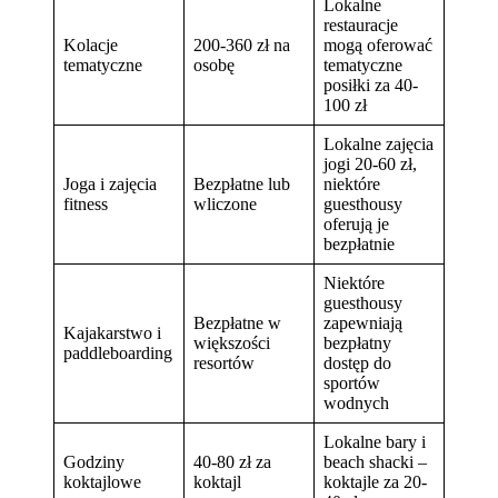
Lokalne
restauracje
Kolacje
200-360 zł na
mogą oferować
tematyczne
osobę
tematyczne
posiłki za 40-
100 zł
Lokalne zajęcia
jogi 20-60 zł,
Joga i zajęcia
Bezpłatne lub
niektóre
fitness
wliczone
guesthousy
oferują je
bezpłatnie
Niektóre
guesthousy
Bezpłatne w
zapewniają
Kajakarstwo i
większości
bezpłatny
paddleboarding
resortów
dostęp do
sportów
wodnych
Lokalne bary i
Godziny
40-80 zł za
beach shacki –
koktajlowe
koktajl
koktajle za 20-