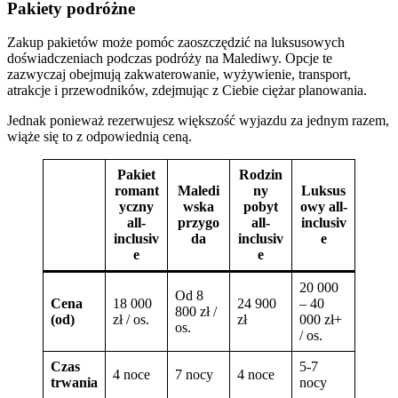
Pakiety podróżne
Zakup pakietów może pomóc zaoszczędzić na luksusowych
doświadczeniach podczas podróży na Malediwy. Opcje te
zazwyczaj obejmują zakwaterowanie, wyżywienie, transport,
atrakcje i przewodników, zdejmując z Ciebie ciężar planowania.
Jednak ponieważ rezerwujesz większość wyjazdu za jednym razem,
wiąże się to z odpowiednią ceną.
Pakiet
Rodzin
romant
Maledi
ny
Luksus
yczny
wska
pobyt
owy all-
all-
przygo
all-
inclusiv
inclusiv
da
inclusiv
e
e
e
20 000
Od 8
Cena
18 000
24 900
– 40
800 zł /
(od)
zł / os.
zł
000 zł+
os.
/ os.
Czas
5-7
4 noce
7 nocy
4 noce
trwania
nocy