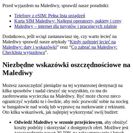
Przed wyjazdem na Malediwy, sprawdź nasze poradniki:
Telefony z eSIM: Pełna lista urządzeń
Karta SIM Malediwy: Najlepsi operatorzy, pakiety i ceny
Malediwy – internet dla turystów i pracujących zdalnie
Dodatkowo, jeśli wciąż zastanawiasz się, czy warto lecieć na
Malediwy sprawdź nasze artykuły “
Kiedy najlepiej lecieć na
Malediwy: daty i wskazówki
” oraz “
Co zabrać na Malediwy:
Checklista wyjazdowa
”.
Niezbędne wskazówki oszczędnościowe na
Malediwy
Możesz zaoszczędzić pieniądze na tej wymarzonej destynacji na
kilka sposobów i nadal cieszyć się wszystkim, co ma do
zaoferowania wycieczka na Malediwy. Być może chcesz nieco
ograniczyć wydatki tu i ówdzie, aby móc pozwolić sobie na nocleg
w bungalowie nad wodą lub wyprawę na nurkowanie z rekinami.
Oto kilka wskazówek, jak najlepiej wykorzystać swój budżet:
Odwiedź Malediwy w sezonie przejściowym
, aby obniżyć
koszty podróży i skorzystać z dostępnych ofert. Możliwe jest
zaoszczędzenie nawet 30-50% na zakwaterowaniu i lotach.