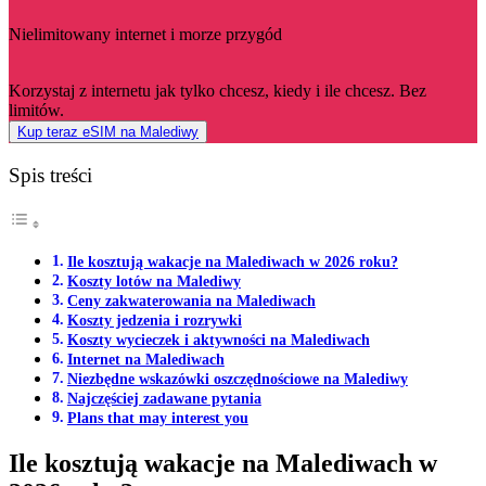
Nielimitowany internet i morze przygód
Korzystaj z internetu jak tylko chcesz, kiedy i ile chcesz. Bez
limitów.
Kup teraz eSIM na Malediwy
Spis treści
Ile kosztują wakacje na Malediwach w 2026 roku?
Koszty lotów na Malediwy
Ceny zakwaterowania na Malediwach
Koszty jedzenia i rozrywki
Koszty wycieczek i aktywności na Malediwach
Internet na Malediwach
Niezbędne wskazówki oszczędnościowe na Malediwy
Najczęściej zadawane pytania
Plans that may interest you
Ile kosztują wakacje na Malediwach w