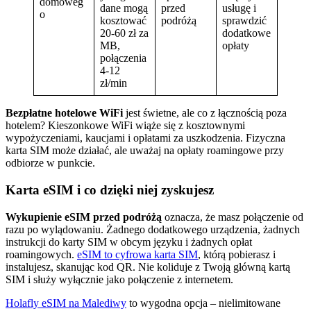
domoweg
dane mogą
przed
usługę i
o
kosztować
podróżą
sprawdzić
20-60 zł za
dodatkowe
MB,
opłaty
połączenia
4-12
zł/min
Bezpłatne hotelowe WiFi
jest świetne, ale co z łącznością poza
hotelem? Kieszonkowe WiFi wiąże się z kosztownymi
wypożyczeniami, kaucjami i opłatami za uszkodzenia. Fizyczna
karta SIM może działać, ale uważaj na opłaty roamingowe przy
odbiorze w punkcie.
Karta eSIM i co dzięki niej zyskujesz
Wykupienie eSIM przed podróżą
oznacza, że masz połączenie od
razu po wylądowaniu. Żadnego dodatkowego urządzenia, żadnych
instrukcji do karty SIM w obcym języku i żadnych opłat
roamingowych.
eSIM to cyfrowa karta SIM
, którą pobierasz i
instalujesz, skanując kod QR. Nie koliduje z Twoją główną kartą
SIM i służy wyłącznie jako połączenie z internetem.
Holafly eSIM na Malediwy
to wygodna opcja – nielimitowane