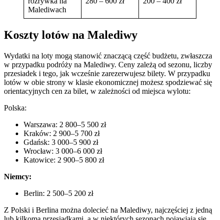
rozrywka na
280 – 600 zł
200 – 400 zł
Malediwach
Koszty lotów na Malediwy
Wydatki na loty mogą stanowić znaczącą część budżetu, zwłaszcza
w przypadku podróży na Malediwy. Ceny zależą od sezonu, liczby
przesiadek i tego, jak wcześnie zarezerwujesz bilety. W przypadku
lotów w obie strony w klasie ekonomicznej możesz spodziewać się
orientacyjnych cen za bilet, w zależności od miejsca wylotu:
Polska:
Warszawa: 2 800–5 500 zł
Kraków: 2 900–5 700 zł
Gdańsk: 3 000–5 900 zł
Wrocław: 3 000–6 000 zł
Katowice: 2 900–5 800 zł
Niemcy:
Berlin: 2 500–5 200 zł
Z Polski i Berlina można dolecieć na Malediwy, najczęściej z jedną
lub kilkoma przesiadkami, a w niektórych sezonach pojawiają się