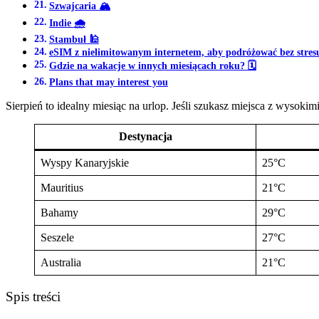
Szwajcaria 🏔️
Indie 🌧️
Stambuł 🕌
eSIM z nielimitowanym internetem, aby podróżować bez stres
Gdzie na wakacje w innych miesiącach roku? 🗓️
Plans that may interest you
Sierpień to idealny miesiąc na urlop. Jeśli szukasz miejsca z wysoki
Destynacja
Wyspy Kanaryjskie
25°C
Mauritius
21°C
Bahamy
29°C
Seszele
27°C
Australia
21°C
Spis treści