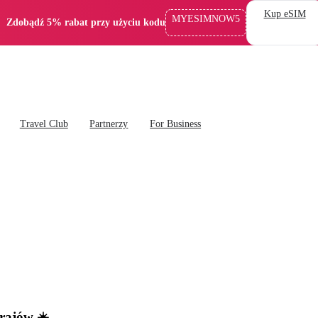
Kup eSIM
MYESIMNOW5
Zdobądź 5% rabat przy użyciu kodu
Travel Club
Partnerzy
For Business
krajów ☀️