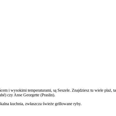
em i wysokimi temperaturami, są Seszele. Znajdziesz tu wiele plaż, tak
hé) czy Anse Georgette (Praslin).
okalna kuchnia, zwłaszcza świeże grillowane ryby.