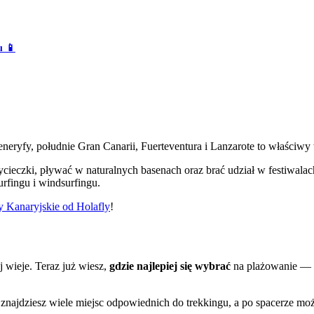
u 📱
Teneryfy, południe Gran Canarii, Fuerteventura i Lanzarote to właściw
ieczki, pływać w naturalnych basenach oraz brać udział w festiwalach 
urfingu i windsurfingu.
 Kanaryjskie od Holafly
!
j wieje. Teraz już wiesz,
gdzie najlepiej się wybrać
na plażowanie — n
e znajdziesz wiele miejsc odpowiednich do trekkingu, a po spacerze mo