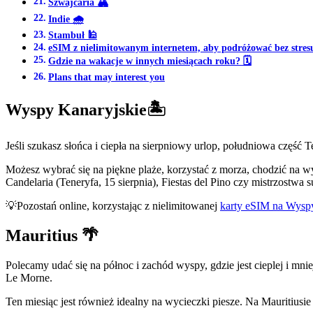
Szwajcaria 🏔️
Indie 🌧️
Stambuł 🕌
eSIM z nielimitowanym internetem, aby podróżować bez stres
Gdzie na wakacje w innych miesiącach roku? 🗓️
Plans that may interest you
Wyspy Kanaryjskie🏝️
Jeśli szukasz słońca i ciepła na sierpniowy urlop, południowa część 
Możesz wybrać się na piękne plaże, korzystać z morza, chodzić na wyc
Candelaria (Teneryfa, 15 sierpnia), Fiestas del Pino czy mistrzostwa s
💡Pozostań online, korzystając z nielimitowanej
karty eSIM na Wyspy
Mauritius
🌴
Polecamy udać się na północ i zachód wyspy, gdzie jest cieplej i mnie
Le Morne.
Ten miesiąc jest również idealny na wycieczki piesze. Na Mauritiusi