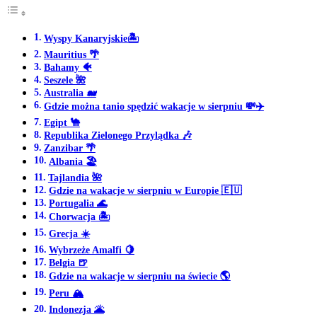
Wyspy Kanaryjskie🏝️
Mauritius 🌴
Bahamy 🐠
Seszele 🌺
Australia 🐋
Gdzie można tanio spędzić wakacje w sierpniu 💸✈️
Egipt 🐪
Republika Zielonego Przylądka 🎶
Zanzibar 🌴
Albania 🏖️
Tajlandia 🌺
Gdzie na wakacje w sierpniu w Europie 🇪🇺
Portugalia 🌊
Chorwacja 🏝️
Grecja ☀️
Wybrzeże Amalfi 🍋
Belgia 🍺
Gdzie na wakacje w sierpniu na świecie 🌎
Peru 🏔️
Indonezja 🌋