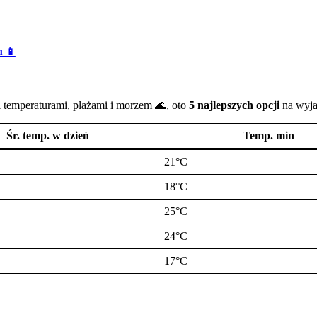
u 📱
mi temperaturami, plażami i morzem 🌊, oto
5 najlepszych opcji
na wyjaz
Śr. temp. w dzień
Temp. min
21°C
18°C
25°C
24°C
17°C