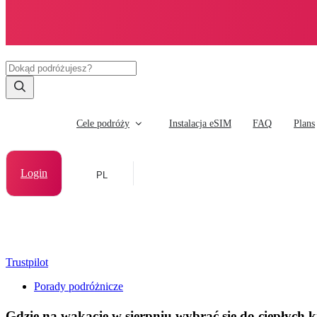
Cele podróży
Instalacja eSIM
FAQ
Plans
Login
PL
Trustpilot
Porady podróżnicze
Gdzie na wakacje w sierpniu wybrać się do ciepłych 