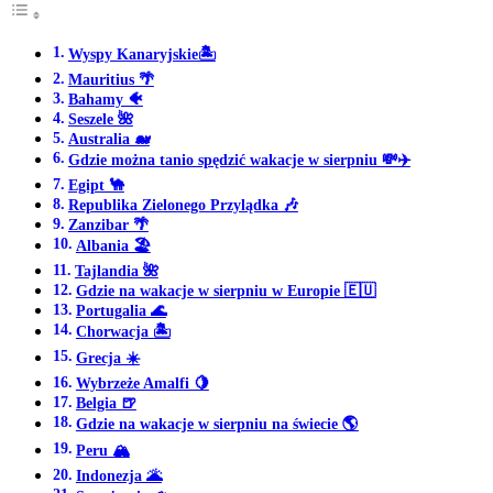
Wyspy Kanaryjskie🏝️
Mauritius 🌴
Bahamy 🐠
Seszele 🌺
Australia 🐋
Gdzie można tanio spędzić wakacje w sierpniu 💸✈️
Egipt 🐪
Republika Zielonego Przylądka 🎶
Zanzibar 🌴
Albania 🏖️
Tajlandia 🌺
Gdzie na wakacje w sierpniu w Europie 🇪🇺
Portugalia 🌊
Chorwacja 🏝️
Grecja ☀️
Wybrzeże Amalfi 🍋
Belgia 🍺
Gdzie na wakacje w sierpniu na świecie 🌎
Peru 🏔️
Indonezja 🌋