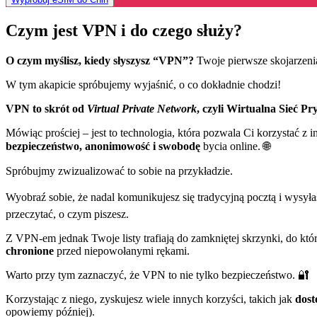
Czym jest VPN i do czego służy?
O czym myślisz, kiedy słyszysz “VPN”?
Twoje pierwsze skojarzeni
W tym akapicie spróbujemy wyjaśnić, o co dokładnie chodzi!
VPN to skrót od
Virtual Private Network
, czyli Wirtualna Sieć P
Mówiąc prościej – jest to technologia, która pozwala Ci korzystać z in
bezpieczeństwo, anonimowość i swobodę
bycia online. 🌐
Spróbujmy zwizualizować to sobie na przykładzie.
Wyobraź sobie, że nadal komunikujesz się tradycyjną pocztą i wysy
przeczytać, o czym piszesz.
Z VPN-em jednak Twoje listy trafiają do zamkniętej skrzynki, do któ
chronione
przed niepowołanymi rękami.
Warto przy tym zaznaczyć, że VPN to nie tylko bezpieczeństwo. 🔐
Korzystając z niego, zyskujesz wiele innych korzyści, takich jak
dost
opowiemy później).