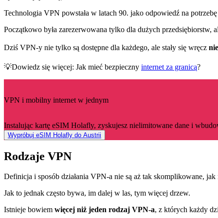
Technologia VPN powstała w latach 90. jako odpowiedź na potrzebę
Początkowo była zarezerwowana tylko dla dużych przedsiębiorstw, al
Dziś VPN-y nie tylko są dostępne dla każdego, ale stały się wręcz
ni
💡Dowiedz się więcej: Jak mieć bezpieczny
internet za granicą
?
VPN i mobilny internet w jednym
Instalując kartę eSIM Holafly, zyskujesz nielimitowane dane i wbu
Wypróbuj eSIM Holafly do Austrii
Rodzaje VPN
Definicja i sposób działania VPN-a nie są aż tak skomplikowane, ja
Jak to jednak często bywa, im dalej w las, tym więcej drzew.
Istnieje bowiem
więcej niż jeden rodzaj VPN-a
, z których każdy dz