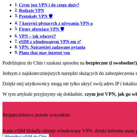
Czym jest VPN i do czego służy?
Rodzaje VPN
Protokoły VPN 🛡️
7 korzyści płynących z używania VPN-a
Firmy oferujące VPN 🛡️
VPN – jak włączyć?
eSIM z wbudowanym VPN-em ✅
VPN: Najczęściej zadawane pytania
Plans that may interest you
Podróżujesz do Chin i szukasz sposobu na
bezpieczne (i swobodne!)
Jednym z najskuteczniejszych narzędzi służących do zabezpieczenia s
Dzięki niej użytkownicy mogą nie tylko ukryć swój adres IP i lokaliza
W tym artykule przyjrzymy się dokładnie,
czym jest VPN, jak go włą
Bezpieczeństwo przede wszystkim
Karta eSIM Holafly oferuje wbudowany VPN, dzięki któremu masz p
Wypróbuj eSIM do Chin