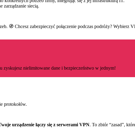
onkretnych potrzeb firmy, integrując się z jej infrastrukturą IT.
e zarządzanie siecią.
zeb. 🧭 Chcesz zabezpieczyć połączenie podczas podróży? Wybierz VP
mu zyskujesz nielimitowane dane i bezpieczeństwo w jednym!
ie protokołów.
Twoje urządzenie łączy się z serwerami VPN
. To zbiór “zasad”, któ