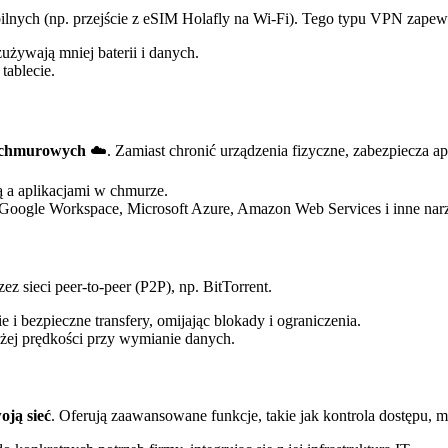
lnych (np. przejście z eSIM Holafly na Wi-Fi). Tego typu VPN zapewni
zużywają mniej baterii i danych.
tablecie.
ug chmurowych
☁️. Zamiast chronić urządzenia fizyczne, zabezpiecza ap
 a aplikacjami w chmurze.
k Google Workspace, Microsoft Azure, Amazon Web Services i inne narz
ez sieci peer-to-peer (P2P), np. BitTorrent.
 i bezpieczne transfery, omijając blokady i ograniczenia.
ej prędkości przy wymianie danych.
oją sieć
. Oferują zaawansowane funkcje, takie jak kontrola dostępu,