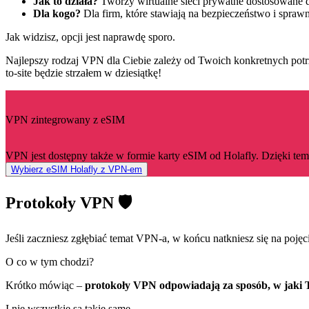
Jak to działa?
Tworzy wirtualne sieci prywatne dostosowane do k
Dla kogo?
Dla firm, które stawiają na bezpieczeństwo i sprawn
Jak widzisz, opcji jest naprawdę sporo.
Najlepszy rodzaj VPN dla Ciebie zależy od Twoich konkretnych potr
to-site będzie strzałem w dziesiątkę!
VPN zintegrowany z eSIM
VPN jest dostępny także w formie karty eSIM od Holafly. Dzięki te
Wybierz eSIM Holafly z VPN-em
Protokoły VPN 🛡️
Jeśli zaczniesz zgłębiać temat VPN-a, w końcu natkniesz się na pojęc
O co w tym chodzi?
Krótko mówiąc –
protokoły VPN odpowiadają za sposób, w jaki 
I nie wszystkie są takie same.