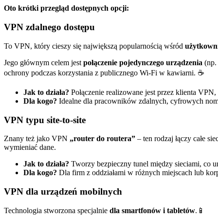
Oto krótki przegląd dostępnych opcji:
VPN zdalnego dostępu
To VPN, który cieszy się największą popularnością wśród
użytkown
Jego głównym celem jest
połączenie pojedynczego urządzenia
(np.
ochrony podczas korzystania z publicznego Wi-Fi w kawiarni. ☕
Jak to działa?
Połączenie realizowane jest przez klienta VPN, 
Dla kogo?
Idealne dla pracowników zdalnych, cyfrowych nomad
VPN typu site-to-site
Znany też jako VPN
„router do routera”
– ten rodzaj łączy całe si
wymieniać dane.
Jak to działa?
Tworzy bezpieczny tunel między sieciami, co um
Dla kogo?
Dla firm z oddziałami w różnych miejscach lub korp
VPN dla urządzeń mobilnych
Technologia stworzona specjalnie
dla smartfonów i tabletów
.📱