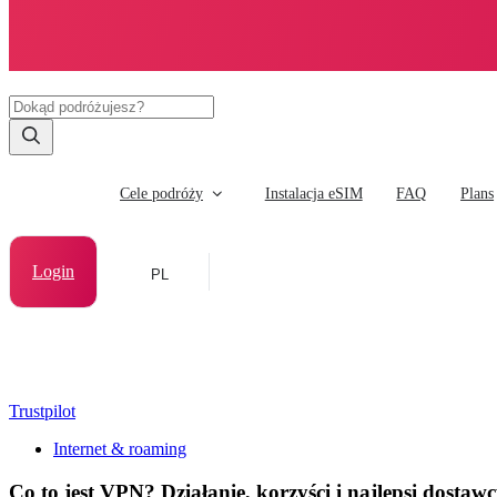
Cele podróży
Instalacja eSIM
FAQ
Plans
Login
PL
Trustpilot
Internet & roaming
Co to jest VPN? Działanie, korzyści i najlepsi dostaw