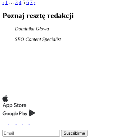
‹
1
…
3
4
5
6
7
›
Poznaj resztę redakcji
Dominika Głowa
SEO Content Specialist
Suscribirme