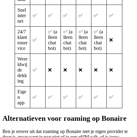
Snel
inter
✅
✅
✅
✅
✅
✅
net
24/7
✅ (a
✅ (a
✅ (a
✅ (a
klant
lleen
lleen
lleen
lleen
✅
❌
enser
chat
chat
chat
chat
vice
bot)
bot)
bot)
bot)
Were
ldwij
de
✅
❌
❌
❌
❌
❌
dekk
ing
Eige
n
✅
✅
✅
✅
✅
✅
app
Alternatieven voor roaming op Bonaire
Ben je erover uit dat roaming op Bonaire met je eigen provider te
duur is, maar weet je nog niet of je een eSIM wilt, of is jouw