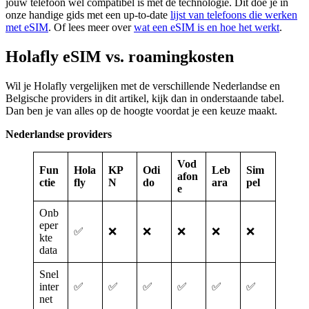
jouw telefoon wel compatibel is met de technologie. Dit doe je in
onze handige gids met een up-to-date
lijst van telefoons die werken
met eSIM
. Of lees meer over
wat een eSIM is en hoe het werkt
.
Holafly eSIM vs. roamingkosten
Wil je Holafly vergelijken met de verschillende Nederlandse en
Belgische providers in dit artikel, kijk dan in onderstaande tabel.
Dan ben je van alles op de hoogte voordat je een keuze maakt.
Nederlandse providers
Vod
Fun
Hola
KP
Odi
Leb
Sim
afon
ctie
fly
N
do
ara
pel
e
Onb
eper
✅
❌
❌
❌
❌
❌
kte
data
Snel
inter
✅
✅
✅
✅
✅
✅
net