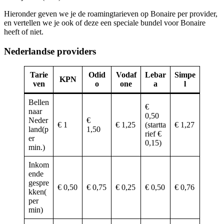
Hieronder geven we je de roamingtarieven op Bonaire per provider,
en vertellen we je ook of deze een speciale bundel voor Bonaire
heeft of niet.
Nederlandse providers
Tarie
Odid
Vodaf
Lebar
Simpe
KPN
ven
o
one
a
l
Bellen
€
naar
0,50
Neder
€
€ 1
€ 1,25
(startta
€ 1,27
land(p
1,50
rief €
er
0,15)
min.)
Inkom
ende
gespre
€ 0,50
€ 0,75
€ 0,25
€ 0,50
€ 0,76
kken(
per
min)