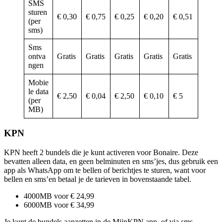
SMS
sturen
€ 0,30
€ 0,75
€ 0,25
€ 0,20
€ 0,51
(per
sms)
Sms
ontva
Gratis
Gratis
Gratis
Gratis
Gratis
ngen
Mobie
le data
€ 2,50
€ 0,04
€ 2,50
€ 0,10
€ 5
(per
MB)
KPN
KPN heeft 2 bundels die je kunt activeren voor Bonaire. Deze
bevatten alleen data, en geen belminuten en sms’jes, dus gebruik een
app als WhatsApp om te bellen of berichtjes te sturen, want voor
bellen en sms’en betaal je de tarieven in bovenstaande tabel.
4000MB voor € 24,99
6000MB voor € 34,99
Je kunt de bundels aanzetten in de MijnKPN app, of via sms.