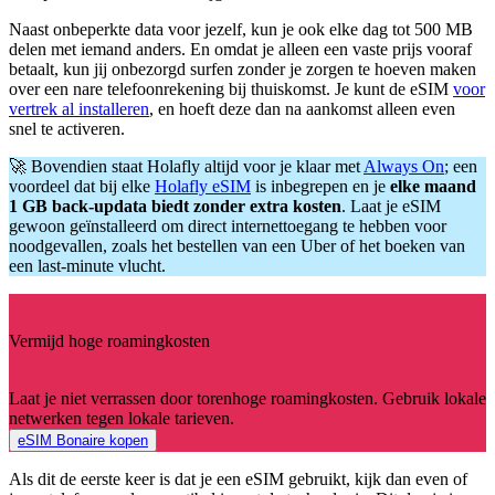
Naast onbeperkte data voor jezelf, kun je ook elke dag tot 500 MB
delen met iemand anders. En omdat je alleen een vaste prijs vooraf
betaalt, kun jij onbezorgd surfen zonder je zorgen te hoeven maken
over een nare telefoonrekening bij thuiskomst. Je kunt de eSIM
voor
vertrek al installeren
, en hoeft deze dan na aankomst alleen even
snel te activeren.
🚀 Bovendien staat Holafly altijd voor je klaar met
Always On
; een
voordeel dat bij elke
Holafly eSIM
is inbegrepen en je
elke maand
1 GB back-updata biedt zonder extra kosten
. Laat je eSIM
gewoon geïnstalleerd om direct internettoegang te hebben voor
noodgevallen, zoals het bestellen van een Uber of het boeken van
een last-minute vlucht.
Vermijd hoge roamingkosten
Laat je niet verrassen door torenhoge roamingkosten. Gebruik lokale
netwerken tegen lokale tarieven.
eSIM Bonaire kopen
Als dit de eerste keer is dat je een eSIM gebruikt, kijk dan even of