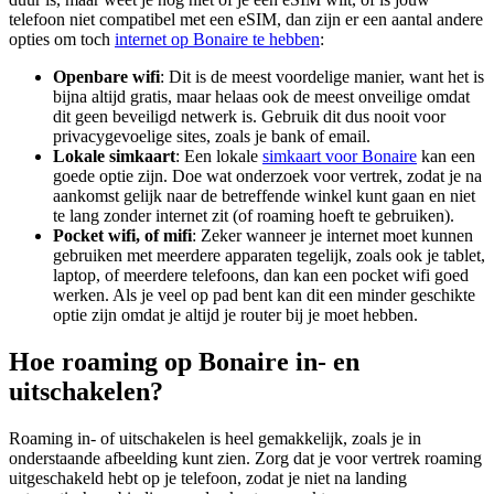
telefoon niet compatibel met een eSIM, dan zijn er een aantal andere
opties om toch
internet op Bonaire te hebben
:
Openbare wifi
: Dit is de meest voordelige manier, want het is
bijna altijd gratis, maar helaas ook de meest onveilige omdat
dit geen beveiligd netwerk is. Gebruik dit dus nooit voor
privacygevoelige sites, zoals je bank of email.
Lokale simkaart
: Een lokale
simkaart voor Bonaire
kan een
goede optie zijn. Doe wat onderzoek voor vertrek, zodat je na
aankomst gelijk naar de betreffende winkel kunt gaan en niet
te lang zonder internet zit (of roaming hoeft te gebruiken).
Pocket wifi, of mifi
: Zeker wanneer je internet moet kunnen
gebruiken met meerdere apparaten tegelijk, zoals ook je tablet,
laptop, of meerdere telefoons, dan kan een pocket wifi goed
werken. Als je veel op pad bent kan dit een minder geschikte
optie zijn omdat je altijd je router bij je moet hebben.
Hoe roaming op Bonaire in- en
uitschakelen?
Roaming in- of uitschakelen is heel gemakkelijk, zoals je in
onderstaande afbeelding kunt zien. Zorg dat je voor vertrek roaming
uitgeschakeld hebt op je telefoon, zodat je niet na landing