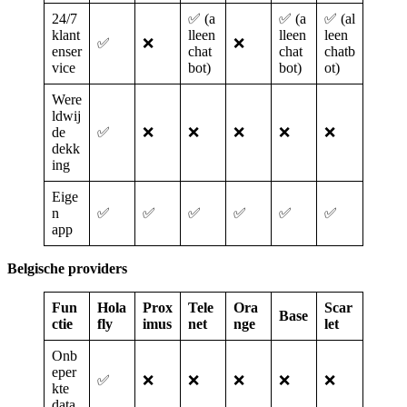
24/7
✅ (a
✅ (a
✅ (al
klant
lleen
lleen
leen
✅
❌
❌
enser
chat
chat
chatb
vice
bot)
bot)
ot)
Were
ldwij
de
✅
❌
❌
❌
❌
❌
dekk
ing
Eige
n
✅
✅
✅
✅
✅
✅
app
Belgische providers
Fun
Hola
Prox
Tele
Ora
Scar
Base
ctie
fly
imus
net
nge
let
Onb
eper
✅
❌
❌
❌
❌
❌
kte
data