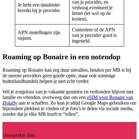
van je provider, en
Je hebt een datalimiet
verhoog eventueel je
bereikt bij je provider.
limiet (let wel op de
kosten).
Controleer of de APN
APN-instellingen zijn
van je provider goed is
onjuist.
ingesteld.
Roaming op Bonaire in een notendop
Roaming op Bonaire kan erg duur uitvallen, betalen per MB is bij
de meeste providers geen goede optie, maar ook sommige
buitenlandbundels helpen je niet echt verder.
Wil je zorgeloos van je vakantie genieten en verbonden blijven met
familie en vrienden, overweeg dan om een
eSIM voor Bonaire van
Holafly
aan te schaffen. Zo kun je altijd Google Maps gebruiken om
bijzondere plekken te vinden of je foto’s te delen via sociale media,
zonder dat je elke MB hoeft te “tellen”.
Onbeperkte data