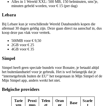
Alles in 1 Wereld XXL: 500 MB, 150 belminuten, sms’je,
minuten gebeld worden, voor € 15 (per dag)
Lebara
Bij Lebare kun je verschillende Wereld Databundels kopen die
allemaal 30 dagen geldig zijn. Deze gaan direct na aanschaf in, dus
koop deze pas vlak voor vertrek.
500MB voor € 9,50
2GB voor € 25
4GB voor € 35
Simpel
Simpel heeft geen speciale bundels voor Bonaire, je betaald altijd
het buitenlandtarief voor je gebruik. Het is wel belangrijk dat je
“internetgebruik buiten de EU” het toegestaan in Mijn Simpel of de
Mijn Simpel app, anders werkt het niet.
Belgische providers
Tarie
Proxi
Telen
Oran
Scarle
Base
ven
mus
et
ge
t