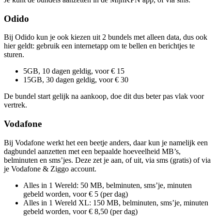
Odido
Bij Odido kun je ook kiezen uit 2 bundels met alleen data, dus ook
hier geldt: gebruik een internetapp om te bellen en berichtjes te
sturen.
5GB, 10 dagen geldig, voor € 15
15GB, 30 dagen geldig, voor € 30
De bundel start gelijk na aankoop, doe dit dus beter pas vlak voor
vertrek.
Vodafone
Bij Vodafone werkt het een beetje anders, daar kun je namelijk een
dagbundel aanzetten met een bepaalde hoeveelheid MB’s,
belminuten en sms’jes. Deze zet je aan, of uit, via sms (gratis) of via
je Vodafone & Ziggo account.
Alles in 1 Wereld: 50 MB, belminuten, sms’je, minuten
gebeld worden, voor € 5 (per dag)
Alles in 1 Wereld XL: 150 MB, belminuten, sms’je, minuten
gebeld worden, voor € 8,50 (per dag)