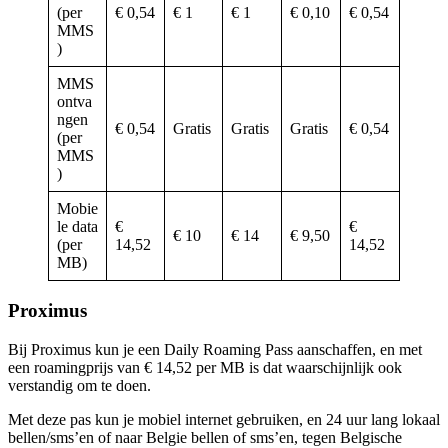
(per
€ 0,54
€ 1
€ 1
€ 0,10
€ 0,54
MMS
)
MMS
ontva
ngen
€ 0,54
Gratis
Gratis
Gratis
€ 0,54
(per
MMS
)
Mobie
le data
€
€
€ 10
€ 14
€ 9,50
(per
14,52
14,52
MB)
Proximus
Bij Proximus kun je een Daily Roaming Pass aanschaffen, en met
een roamingprijs van € 14,52 per MB is dat waarschijnlijk ook
verstandig om te doen.
Met deze pas kun je mobiel internet gebruiken, en 24 uur lang lokaal
bellen/sms’en of naar Belgie bellen of sms’en, tegen Belgische