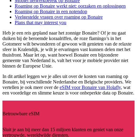
Mobiel netwerkbereik op Bonaire
Roaming op Bonaire werkt niet: oorzaken en oplossingen
Roaming op Bonaire in een notendop
Veelgestelde vragen over roaming op Bonaire
Plans that may interest you
Heb je een reis gepland naar het zonnige Bonaire? Of je nu gaat
duiken bij de beroemde koraalriffen, de roze flamingo’s in het
Gotomeer wilt bewonderen of gewoon wilt genieten van de relaxte
sfeer in Kralendijk, je wilt je ervaringen vast kunnen delen met het
thuisfront. Maar let op, want hoewel Bonaire een bijzondere
gemeente van Nederland is, valt het voor je mobiele provider niet
binnen de Europese Unie.
In dit artikel leggen we je alles uit over de kosten van roaming op
Bonaire, bij verschillende Nederlandse en Belgische providers. We
vertellen je ook meer over de
eSIM voor Bonaire van Holafly
, wat
een voordelige en slimme keuze is voor onbeperkte data op Bonaire.
Betrouwbare eSIM
Sluit je aan bij meer dan 15 miljoen klanten en geniet van onze
vertrouwde, wereldwijde diensten.