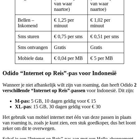
van waar
van waar
naartoe)
naartoe)
Bellen –
€ 1,25 per
€ 1,02 per
Inkomend
minuut
minuut
Sms sturen
€ 0,75 per sms
€ 0,51 per sms
Sms ontvangen
Gratis
Gratis
Mobiele data
€ 0,04 per MB
€ 5 per MB
Odido “Internet op Reis”-pas voor Indonesië
Wanneer je niet afhankelijk wilt zijn van roaming, dan heeft Odido
2
verschillende “Internet op Reis”-passen
voor Indonesië. Dit zijn:
M-pas:
5 GB, 10 dagen geldig voor € 15
XL-pas
: 15 GB, 30 dagen geldig voor € 30
Het gebruik van mobiel internet met één van deze passen in plaats
van roaming is, zoals je kunt zien, een stuk goedkoper, dus het loont
zeker om dit te overwegen.
Schaf je een “Internet op Reis”-pas aan met een Hello-abonnement,