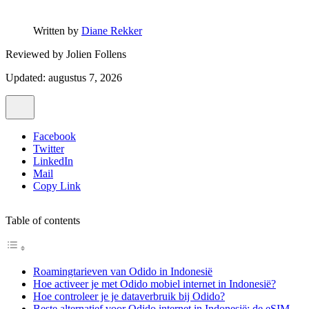
Written by
Diane Rekker
Reviewed by
Jolien Follens
Updated: augustus 7, 2026
Facebook
Twitter
LinkedIn
Mail
Copy Link
Table of contents
Roamingtarieven van Odido in Indonesië
Hoe activeer je met Odido mobiel internet in Indonesië?
Hoe controleer je je dataverbruik bij Odido?
Beste alternatief voor Odido internet in Indonesië: de eSIM