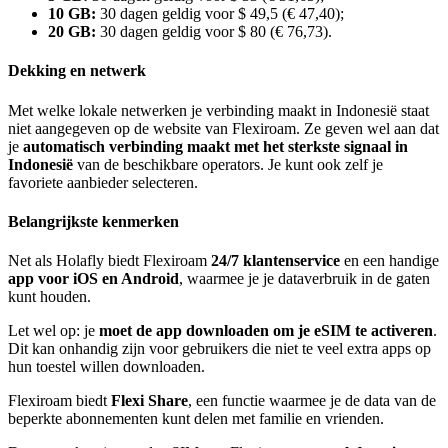
10 GB:
30 dagen geldig voor $ 49,5 (€ 47,40);
20 GB:
30 dagen geldig voor $ 80 (€ 76,73).
Dekking en netwerk
Met welke lokale netwerken je verbinding maakt in Indonesië staat
niet aangegeven op de website van Flexiroam. Ze geven wel aan dat
je
automatisch verbinding maakt met het sterkste signaal in
Indonesië
van de beschikbare operators. Je kunt ook zelf je
favoriete aanbieder selecteren.
Belangrijkste kenmerken
Net als Holafly biedt Flexiroam
24/7 klantenservice
en een handige
app voor iOS en Android
, waarmee je je dataverbruik in de gaten
kunt houden.
Let wel op: je
moet de app downloaden om je eSIM te activeren
.
Dit kan onhandig zijn voor gebruikers die niet te veel extra apps op
hun toestel willen downloaden.
Flexiroam biedt
Flexi Share
, een functie waarmee je de data van de
beperkte abonnementen kunt delen met familie en vrienden.