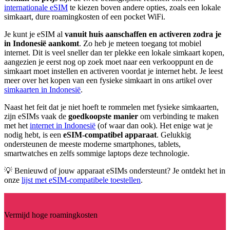
internationale eSIM
te kiezen boven andere opties, zoals een lokale
simkaart, dure roamingkosten of een pocket WiFi.
Je kunt je eSIM al
vanuit huis aanschaffen en activeren zodra je
in Indonesië aankomt
. Zo heb je meteen toegang tot mobiel
internet. Dit is veel sneller dan ter plekke een lokale simkaart kopen,
aangezien je eerst nog op zoek moet naar een verkooppunt en de
simkaart moet instellen en activeren voordat je internet hebt. Je leest
meer over het kopen van een fysieke simkaart in ons artikel over
simkaarten in Indonesië
.
Naast het feit dat je niet hoeft te rommelen met fysieke simkaarten,
zijn eSIMs vaak de
goedkoopste manier
om verbinding te maken
met het
internet in Indonesië
(of waar dan ook). Het enige wat je
nodig hebt, is een
eSIM-compatibel apparaat
. Gelukkig
ondersteunen de meeste moderne smartphones, tablets,
smartwatches en zelfs sommige laptops deze technologie.
💡 Benieuwd of jouw apparaat eSIMs ondersteunt? Je ontdekt het in
onze
lijst met eSIM-compatibele toestellen
.
Vermijd hoge roamingkosten