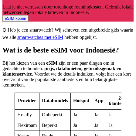
Laat je niet verrassen door torenhoge roamingkosten. Gebruik lokale
netwerken tegen lokale tarieven in Indonesië.
eSIM kopen
⌚ Heb je een smartwatch? Wij schreven een uitgebreide gids waarin
we alle
smartwatches met eSIM
hebben opgelijst.
Wat is de beste eSIM voor Indonesië?
Bij het kiezen van een
eSIM
zijn er een paar dingen om in
gedachten te houden:
prijs, datalimieten, gebruiksgemak en
klantenservice
. Voordat we de details induiken, volgt hier een kort
overzicht van de populairste aanbieders en hun belangrijkste
kenmerken.
24/7
Provider
Databundels
Hotspot
App
klantendiens
Holafly
Onbeperkt
Ja
Ja
Ja
Flexiroam
Beperkt
Ja
Ja
Ja
Yesim
Beide
Ja
Ja
Ja