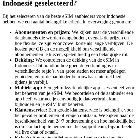
Indonesië geselecteerd?
Bij het selecteren van de beste eSIM-aanbieders voor Indonesië
hebben we een aantal belangrijke criteria in overweging genomen:
Abonnementen en prijzen:
We kijken naar de verschillende
databundels die worden aangeboden, evenals de prijzen en
hoe flexibel ze zijn voor zowel korte als lange verblijven. De
kosten per GB en de mogelijkheid om verschillende
abonnementen te kiezen, spelen hierbij een belangrijke rol.
Dekking:
We controleren de dekking van de eSIM in
Indonesië. Dit houdt in hoe goed de verbinding is in
verschillende regio’s, van grote steden tot meer afgelegen
gebieden, en of de aanbieder betrouwbaar internet biedt
tijdens je verblijf.
Mobiele app:
Een gebruiksvriendelijke app is essentieel voor
het beheren van je eSIM. We beoordelen of de aanbieder een
app heeft waarmee je eenvoudig je dataverbruik kunt
bijhouden en je eSIM kunt beheren.
Klantenservice:
Een goede klantenservice is belangrijk voor
het geval er problemen of vragen ontstaan. We kijken naar de
beschikbaarheid van 24/7 ondersteuning en hoe makkelijk het
is om contact op te nemen met het supportteam, bijvoorbeeld
via live chat of e-mail.
Extra’s:
Sommige eSIM-providers bieden extra functies,