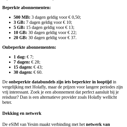
Beperkte abonnementen:
500 MB:
3 dagen geldig voor € 0,50;
3 GB:
7 dagen geldig voor € 10;
5 GB:
15 dagen geldig voor € 13;
10 GB:
30 dagen geldig voor € 22;
20 GB:
30 dagen geldig voor € 37.
Onbeperkte abonnementen:
1 dag:
€ 7;
7 dagen:
€ 28;
15 dagen:
€ 43;
30 dagen:
€ 60.
De
onbeperkte databundels zijn iets beperkter in looptijd
in
vergelijking met Holafly, maar de prijzen voor langere periodes zijn
vrij interessant. Zoek je een abonnement dat perfect aansluit bij je
reisduur? Dan is een alternatieve provider zoals Holafly wellicht
beter.
Dekking en netwerk
De eSIM van Yesim maakt verbinding met het
netwerk van