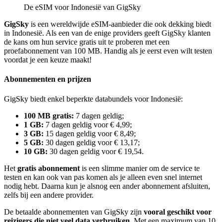
De eSIM voor Indonesië van GigSky
GigSky
is een wereldwijde eSIM-aanbieder die ook dekking biedt
in Indonesië. Als een van de enige providers geeft GigSky klanten
de kans om hun service gratis uit te proberen met een
proefabonnement van 100 MB. Handig als je eerst even wilt testen
voordat je een keuze maakt!
Abonnementen en prijzen
GigSky biedt enkel beperkte databundels voor Indonesië:
100 MB gratis:
7 dagen geldig;
1 GB:
7 dagen geldig voor € 4,99;
3 GB:
15 dagen geldig voor € 8,49;
5 GB:
30 dagen geldig voor € 13,17;
10 GB:
30 dagen geldig voor € 19,54.
Het
gratis abonnement
is een slimme manier om de service te
testen en kan ook van pas komen als je alleen even snel internet
nodig hebt. Daarna kun je alsnog een ander abonnement afsluiten,
zelfs bij een andere provider.
De betaalde abonnementen van GigSky zijn
vooral geschikt voor
reizigers die niet veel data verbruiken
. Met een maximum van 10