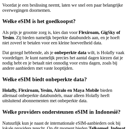
Voordat je een beslissing neemt, laten we snel een paar belangrijke
overwegingen doornemen.
Welke eSIM is het goedkoopst?
Als prijs je grootste zorg is, kies dan voor
Flexiroam, GigSky of
Yesim
. Zij bieden namelijk beperkte databundels aan, en je hoeft
niet zoveel te betalen voor een kleine hoeveelheid data.
Dat gezegd hebbende, als je
onbeperkte data
wilt, is Holafly vaak
voordeliger. Je kunt namelijk precies het aantal dagen kiezen dat je
nodig hebt en je betaalt niet onnodig voor extra dagen, zoals bij
andere aanbieders met vaste looptijden.
Welke eSIM biedt onbeperkte data?
Holafly, Flexiroam, Yesim, Airalo en Maya Mobile
bieden
allemaal onbeperkte databundels, maar alleen Holafly heeft
uitsluitend abonnementen met onbeperkte data.
Welke providers ondersteunen eSIM in Indonesië?
Natuurlijk kun je naast de internationale eSIM-aanbieders ook bij
lokale providers terecht. Op dit moment bieden
Telkomsel, Indosat