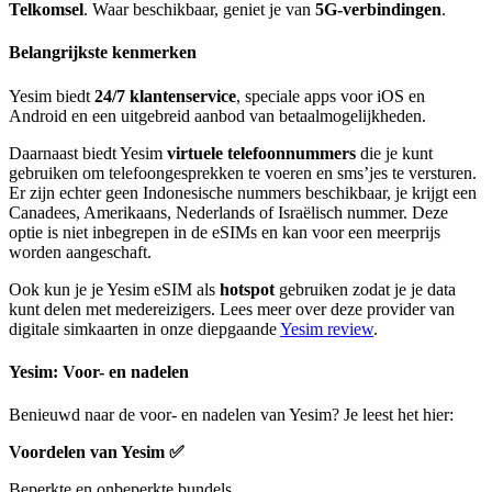
Telkomsel
. Waar beschikbaar, geniet je van
5G-verbindingen
.
Belangrijkste kenmerken
Yesim biedt
24/7 klantenservice
, speciale apps voor iOS en
Android en een uitgebreid aanbod van betaalmogelijkheden.
Daarnaast biedt Yesim
virtuele telefoonnummers
die je kunt
gebruiken om telefoongesprekken te voeren en sms’jes te versturen.
Er zijn echter geen Indonesische nummers beschikbaar, je krijgt een
Canadees, Amerikaans, Nederlands of Israëlisch nummer. Deze
optie is niet inbegrepen in de eSIMs en kan voor een meerprijs
worden aangeschaft.
Ook kun je je Yesim eSIM als
hotspot
gebruiken zodat je je data
kunt delen met medereizigers. Lees meer over deze provider van
digitale simkaarten in onze diepgaande
Yesim review
.
Yesim: Voor- en nadelen
Benieuwd naar de voor- en nadelen van Yesim? Je leest het hier:
Voordelen van Yesim
✅
Beperkte en onbeperkte bundels