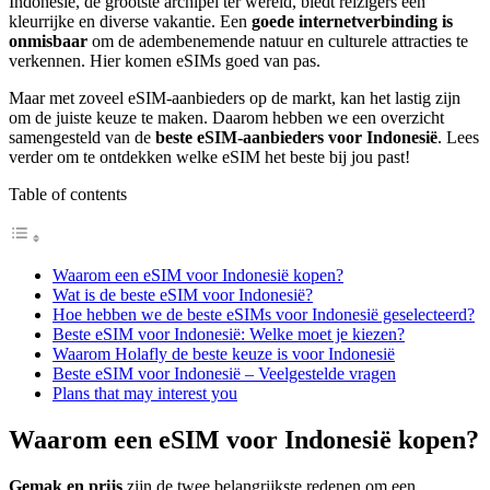
Indonesië, de grootste archipel ter wereld, biedt reizigers een
kleurrijke en diverse vakantie. Een
goede internetverbinding
is
onmisbaar
om de adembenemende natuur en culturele attracties te
verkennen. Hier komen eSIMs goed van pas.
Maar met zoveel eSIM-aanbieders op de markt, kan het lastig zijn
om de juiste keuze te maken. Daarom hebben we een overzicht
samengesteld van de
beste eSIM-aanbieders voor Indonesië
. Lees
verder om te ontdekken welke eSIM het beste bij jou past!
Table of contents
Waarom een eSIM voor Indonesië kopen?
Wat is de beste eSIM voor Indonesië?
Hoe hebben we de beste eSIMs voor Indonesië geselecteerd?
Beste eSIM voor Indonesië: Welke moet je kiezen?
Waarom Holafly de beste keuze is voor Indonesië
Beste eSIM voor Indonesië – Veelgestelde vragen
Plans that may interest you
Waarom een eSIM voor Indonesië kopen?
Gemak en prijs
zijn de twee belangrijkste redenen om een