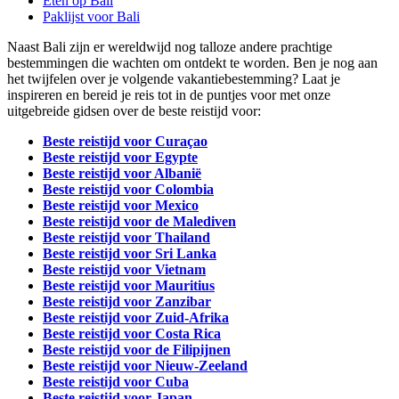
Eten op Bali
Paklijst voor Bali
Naast Bali zijn er wereldwijd nog talloze andere prachtige
bestemmingen die wachten om ontdekt te worden. Ben je nog aan
het twijfelen over je volgende vakantiebestemming? Laat je
inspireren en bereid je reis tot in de puntjes voor met onze
uitgebreide gidsen over de beste reistijd voor:
Beste reistijd voor Curaçao
Beste reistijd voor Egypte
Beste reistijd voor Albanië
Beste reistijd voor Colombia
Beste reistijd voor Mexico
Beste reistijd voor de Malediven
Beste reistijd voor Thailand
Beste reistijd voor Sri Lanka
Beste reistijd voor Vietnam
Beste reistijd voor Mauritius
Beste reistijd voor Zanzibar
Beste reistijd voor Zuid-Afrika
Beste reistijd voor Costa Rica
Beste reistijd voor de Filipijnen
Beste reistijd voor Nieuw-Zeeland
Beste reistijd voor Cuba
Beste reistijd voor Japan