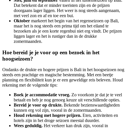
Mei, juni en september
vallen in het tussenseizoen op Bali.
Dat betekent dat er minder toeristen zijn en de prijzen
doorgaans lager liggen. Het weer is nog steeds aangenaam,
met veel zon en af en toe een bui.
Oktober
markeert het begin van het regenseizoen op Bali,
maar het is nog steeds een prima tijd om het eiland te
bezoeken als je een korte regenbui niet erg vindt. De prijzen
liggen lager en het is rustiger dan in de drukke
zomermaanden.
Hoe bereid je je voor op een bezoek in het
hoogseizoen?
Ondanks de drukte en hogere prijzen is Bali in het hoogseizoen nog
steeds een prachtige en magische bestemming. Met een beetje
planning en flexibiliteit kun je er een geweldige reis beleven. Houd
rekening met de volgende tips:
Boek je accommodatie vroeg.
Zo voorkom je dat je te veel
betaalt en heb je nog genoeg keuze uit verschillende opties.
Bereid je voor op drukte.
Bekende bezienswaardigheden
kunnen erg vol zijn, vooral in de zomermaanden.
Houd rekening met hogere prijzen.
Eten, activiteiten en
hotels zijn in het droge seizoen meestal duurder.
Wees geduldig.
Het verkeer kan druk zijn, vooral in