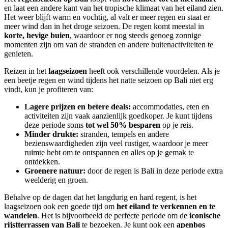
en laat een andere kant van het tropische klimaat van het eiland zien.
Het weer blijft warm en vochtig, al valt er meer regen en staat er
meer wind dan in het droge seizoen. De regen komt meestal in
korte, hevige buien
, waardoor er nog steeds genoeg zonnige
momenten zijn om van de stranden en andere buitenactiviteiten te
genieten.
Reizen in het
laagseizoen
heeft ook verschillende voordelen. Als je
een beetje regen en wind tijdens het natte seizoen op Bali niet erg
vindt, kun je profiteren van:
Lagere prijzen en betere deals:
accommodaties, eten en
activiteiten zijn vaak aanzienlijk goedkoper. Je kunt tijdens
deze periode soms
tot wel 50% besparen
op je reis.
Minder drukte:
stranden, tempels en andere
bezienswaardigheden zijn veel rustiger, waardoor je meer
ruimte hebt om te ontspannen en alles op je gemak te
ontdekken.
Groenere natuur:
door de regen is Bali in deze periode extra
weelderig en groen.
Behalve op de dagen dat het langdurig en hard regent, is het
laagseizoen ook een goede tijd om
het eiland te verkennen en te
wandelen
. Het is bijvoorbeeld de perfecte periode om de
iconische
rijstterrassen van Bali
te bezoeken. Je kunt ook een
apenbos