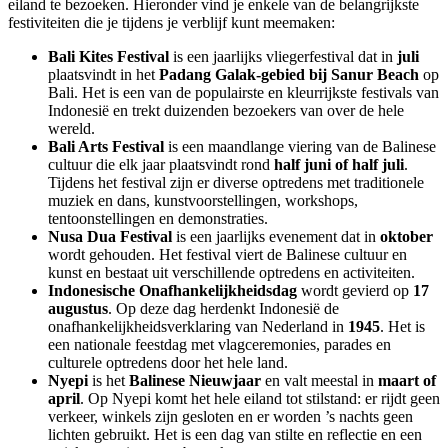
eiland te bezoeken. Hieronder vind je enkele van de belangrijkste
festiviteiten die je tijdens je verblijf kunt meemaken:
Bali Kites Festival
is een jaarlijks vliegerfestival dat in
juli
plaatsvindt in het
Padang Galak-gebied bij Sanur Beach
op
Bali. Het is een van de populairste en kleurrijkste festivals van
Indonesië en trekt duizenden bezoekers van over de hele
wereld.
Bali Arts Festival
is een maandlange viering van de Balinese
cultuur die elk jaar plaatsvindt rond
half juni of half juli
.
Tijdens het festival zijn er diverse optredens met traditionele
muziek en dans, kunstvoorstellingen, workshops,
tentoonstellingen en demonstraties.
Nusa Dua Festival
is een jaarlijks evenement dat in
oktober
wordt gehouden. Het festival viert de Balinese cultuur en
kunst en bestaat uit verschillende optredens en activiteiten.
Indonesische Onafhankelijkheidsdag
wordt gevierd op
17
augustus
. Op deze dag herdenkt Indonesië de
onafhankelijkheidsverklaring van Nederland in
1945
. Het is
een nationale feestdag met vlagceremonies, parades en
culturele optredens door het hele land.
Nyepi
is het
Balinese Nieuwjaar
en valt meestal in
maart of
april
. Op Nyepi komt het hele eiland tot stilstand: er rijdt geen
verkeer, winkels zijn gesloten en er worden ’s nachts geen
lichten gebruikt. Het is een dag van stilte en reflectie en een