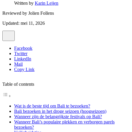
Written by
Karin Leijen
Reviewed by
Jolien Follens
Updated: mei 11, 2026
Facebook
Twitter
LinkedIn
Mail
Copy Link
Table of contents
Wat is de beste tijd om Bali te bezoeken?
Bali bezoeken in het droge seizoen (hoogseizoen)
Wanneer zijn de belangrijkste festivals op Bali?
Wanneer Bali’s populaire plekken en verborgen parels
bezoeken?