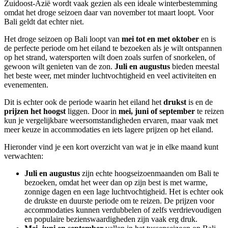
Zuidoost-Azië wordt vaak gezien als een ideale winterbestemming
omdat het droge seizoen daar van november tot maart loopt. Voor
Bali geldt dat echter niet.
Het droge seizoen op Bali loopt van
mei tot en met oktober
en is
de perfecte periode om het eiland te bezoeken als je wilt ontspannen
op het strand, watersporten wilt doen zoals surfen of snorkelen, of
gewoon wilt genieten van de zon.
Juli en augustus
bieden meestal
het beste weer, met minder luchtvochtigheid en veel activiteiten en
evenementen.
Dit is echter ook de periode waarin het eiland het
drukst
is en de
prijzen het hoogst
liggen. Door in
mei, juni of september
te reizen
kun je vergelijkbare weersomstandigheden ervaren, maar vaak met
meer keuze in accommodaties en iets lagere prijzen op het eiland.
Hieronder vind je een kort overzicht van wat je in elke maand kunt
verwachten:
Juli en augustus
zijn echte hoogseizoenmaanden om Bali te
bezoeken, omdat het weer dan op zijn best is met warme,
zonnige dagen en een lage luchtvochtigheid. Het is echter ook
de drukste en duurste periode om te reizen. De prijzen voor
accommodaties kunnen verdubbelen of zelfs verdrievoudigen
en populaire bezienswaardigheden zijn vaak erg druk.