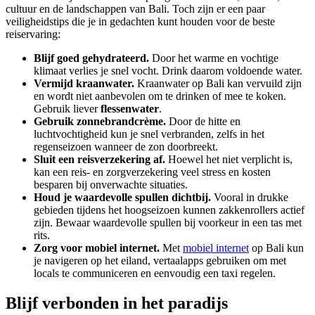
cultuur en de landschappen van Bali. Toch zijn er een paar
veiligheidstips die je in gedachten kunt houden voor de beste
reiservaring:
Blijf goed gehydrateerd.
Door het warme en vochtige
klimaat verlies je snel vocht. Drink daarom voldoende water.
Vermijd kraanwater.
Kraanwater op Bali kan vervuild zijn
en wordt niet aanbevolen om te drinken of mee te koken.
Gebruik liever
flessenwater
.
Gebruik zonnebrandcrème.
Door de hitte en
luchtvochtigheid kun je snel verbranden, zelfs in het
regenseizoen wanneer de zon doorbreekt.
Sluit een reisverzekering af.
Hoewel het niet verplicht is,
kan een reis- en zorgverzekering veel stress en kosten
besparen bij onverwachte situaties.
Houd je waardevolle spullen dichtbij.
Vooral in drukke
gebieden tijdens het hoogseizoen kunnen zakkenrollers actief
zijn. Bewaar waardevolle spullen bij voorkeur in een tas met
rits.
Zorg voor mobiel internet.
Met
mobiel internet
op Bali kun
je navigeren op het eiland, vertaalapps gebruiken om met
locals te communiceren en eenvoudig een taxi regelen.
Blijf verbonden in het paradijs