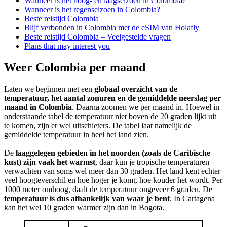
Wanneer is het hoog- en laagseizoen in Colombia?
Wanneer is het regenseizoen in Colombia?
Beste reistijd Colombia
Blijf verbonden in Colombia met de eSIM van Holafly
Beste reistijd Colombia – Veelgestelde vragen
Plans that may interest you
Weer Colombia per maand
Laten we beginnen met een
globaal overzicht van de
temperatuur, het aantal zonuren en de gemiddelde neerslag per
maand in Colombia
. Daarna zoomen we per maand in. Hoewel in
onderstaande tabel de temperatuur niet boven de 20 graden lijkt uit
te komen, zijn er wel uitschieters. De tabel laat namelijk de
gemiddelde temperatuur in heel het land zien.
De
laaggelegen gebieden in het noorden (zoals de Caribische
kust) zijn vaak het warmst
, daar kun je tropische temperaturen
verwachten van soms wel meer dan 30 graden. Het land kent echter
veel hoogteverschil en hoe hoger je komt, hoe kouder het wordt. Per
1000 meter omhoog, daalt de temperatuur ongeveer 6 graden. De
temperatuur is dus afhankelijk van waar je bent
. In Cartagena
kan het wel 10 graden warmer zijn dan in Bogota.