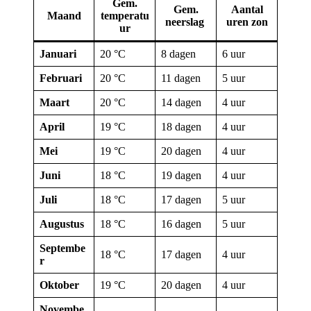
Gem.
Gem.
Aantal
Maand
temperatu
neerslag
uren zon
ur
Januari
20 °C
8 dagen
6 uur
Februari
20 °C
11 dagen
5 uur
Maart
20 °C
14 dagen
4 uur
April
19 °C
18 dagen
4 uur
Mei
19 °C
20 dagen
4 uur
Juni
18 °C
19 dagen
4 uur
Juli
18 °C
17 dagen
5 uur
Augustus
18 °C
16 dagen
5 uur
Septembe
18 °C
17 dagen
4 uur
r
Oktober
19 °C
20 dagen
4 uur
Novembe