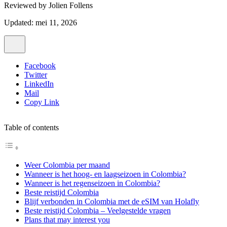
Reviewed by
Jolien Follens
Updated: mei 11, 2026
Facebook
Twitter
LinkedIn
Mail
Copy Link
Table of contents
Weer Colombia per maand
Wanneer is het hoog- en laagseizoen in Colombia?
Wanneer is het regenseizoen in Colombia?
Beste reistijd Colombia
Blijf verbonden in Colombia met de eSIM van Holafly
Beste reistijd Colombia – Veelgestelde vragen
Plans that may interest you