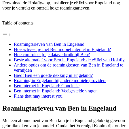
Download de Holafly-app, installeer je eSIM voor Engeland nog
voor je vertrekt en omzeil hoge roamingtarieven.
Table of contents
Roamingtarieven van Ben in Engeland
Hoe activeer je met Ben mobiel internet in Engeland?
Hoe controleer je je dataverbruik bij Ben?
Beste alternatief voor Ben in Engeland: de eSIM van Holafly
Andere opties om de roamingkosten van Ben in Engeland te
vermijden
Biedt Ben een goede dekking in Engeland?
Roaming in Engeland bij andere mobiele providers
Ben internet in Engeland: Conclusie
Ben internet in Engeland: Veelgestelde vragen
Plans that may interest you
Roamingtarieven van Ben in Engeland
Met een abonnement van Ben kun je in Engeland gelukkig gewoon
gebruikmaken van je bundel. Omdat het Verenigd Koninkrijk onder