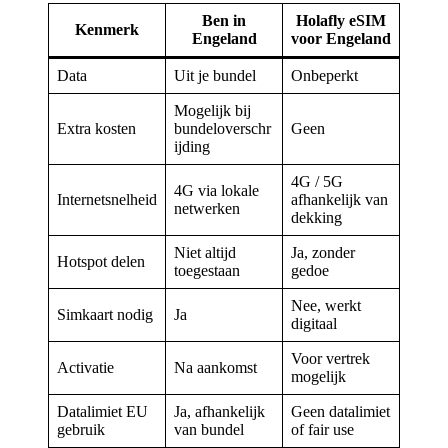
Ben in
Holafly eSIM
Kenmerk
Engeland
voor Engeland
Data
Uit je bundel
Onbeperkt
Mogelijk bij
Extra kosten
bundeloverschr
Geen
ijding
4G / 5G
4G via lokale
Internetsnelheid
afhankelijk van
netwerken
dekking
Niet altijd
Ja, zonder
Hotspot delen
toegestaan
gedoe
Nee, werkt
Simkaart nodig
Ja
digitaal
Voor vertrek
Activatie
Na aankomst
mogelijk
Datalimiet EU
Ja, afhankelijk
Geen datalimiet
gebruik
van bundel
of fair use