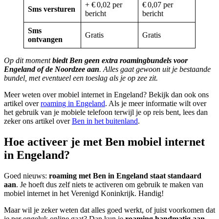
+ € 0,02 per
€ 0,07 per
Sms versturen
bericht
bericht
Sms
Gratis
Gratis
ontvangen
Op dit moment
biedt Ben geen extra roamingbundels voor
Engeland of de Noordzee aan
. Alles gaat gewoon uit je bestaande
bundel, met eventueel een toeslag als je op zee zit.
Meer weten over mobiel internet in Engeland? Bekijk dan ook ons
artikel over
roaming in Engeland
. Als je meer informatie wilt over
het gebruik van je mobiele telefoon terwijl je op reis bent, lees dan
zeker ons artikel over
Ben in het buitenland
.
Hoe activeer je met Ben mobiel internet
in Engeland?
Goed nieuws:
roaming met Ben in Engeland staat standaard
aan
. Je hoeft dus zelf niets te activeren om gebruik te maken van
mobiel internet in het Verenigd Koninkrijk. Handig!
Maar wil je zeker weten dat alles goed werkt, of juist voorkomen dat
je per ongeluk online gaat? Dan kun je
roaming handmatig aan-