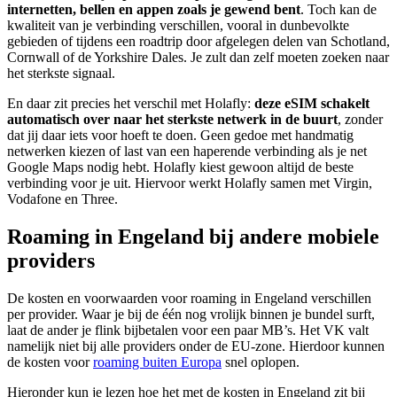
internetten, bellen en appen zoals je gewend bent
. Toch kan de
kwaliteit van je verbinding verschillen, vooral in dunbevolkte
gebieden of tijdens een roadtrip door afgelegen delen van Schotland,
Cornwall of de Yorkshire Dales. Je zult dan zelf moeten zoeken naar
het sterkste signaal.
En daar zit precies het verschil met Holafly:
deze eSIM schakelt
automatisch over naar het sterkste netwerk in de buurt
, zonder
dat jij daar iets voor hoeft te doen. Geen gedoe met handmatig
netwerken kiezen of last van een haperende verbinding als je net
Google Maps nodig hebt. Holafly kiest gewoon altijd de beste
verbinding voor je uit. Hiervoor werkt Holafly samen met Virgin,
Vodafone en Three.
Roaming in Engeland bij andere mobiele
providers
De kosten en voorwaarden voor roaming in Engeland verschillen
per provider. Waar je bij de één nog vrolijk binnen je bundel surft,
laat de ander je flink bijbetalen voor een paar MB’s. Het VK valt
namelijk niet bij alle providers onder de EU-zone. Hierdoor kunnen
de kosten voor
roaming buiten Europa
snel oplopen.
Hieronder kun je lezen hoe het met de kosten in Engeland zit bij