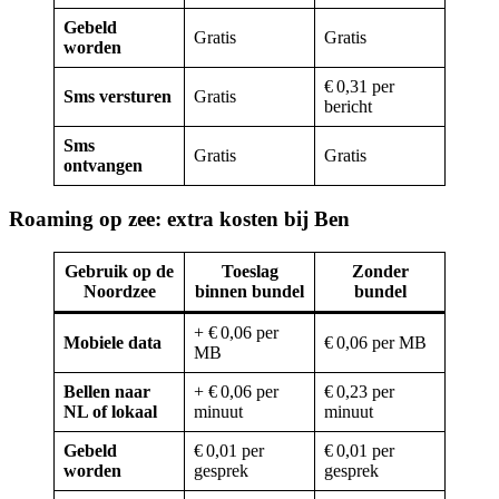
Gebeld
Gratis
Gratis
worden
€ 0,31 per
Sms versturen
Gratis
bericht
Sms
Gratis
Gratis
ontvangen
Roaming op zee: extra kosten bij Ben
Gebruik op de
Toeslag
Zonder
Noordzee
binnen bundel
bundel
+ € 0,06 per
Mobiele data
€ 0,06 per MB
MB
Bellen naar
+ € 0,06 per
€ 0,23 per
NL of lokaal
minuut
minuut
Gebeld
€ 0,01 per
€ 0,01 per
worden
gesprek
gesprek