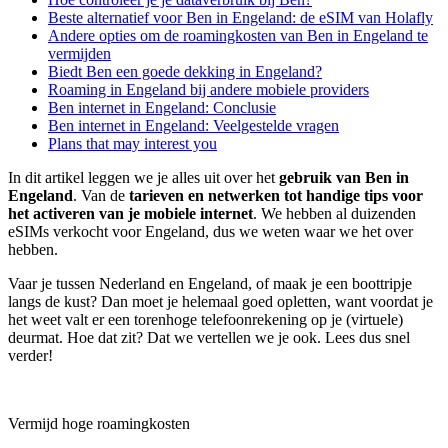
Beste alternatief voor Ben in Engeland: de eSIM van Holafly
Andere opties om de roamingkosten van Ben in Engeland te
vermijden
Biedt Ben een goede dekking in Engeland?
Roaming in Engeland bij andere mobiele providers
Ben internet in Engeland: Conclusie
Ben internet in Engeland: Veelgestelde vragen
Plans that may interest you
In dit artikel leggen we je alles uit over het
gebruik van Ben in
Engeland
. Van de
tarieven en netwerken tot handige tips voor
het activeren van je mobiele internet
. We hebben al duizenden
eSIMs verkocht voor Engeland, dus we weten waar we het over
hebben.
Vaar je tussen Nederland en Engeland, of maak je een boottripje
langs de kust? Dan moet je helemaal goed opletten, want voordat je
het weet valt er een torenhoge telefoonrekening op je (virtuele)
deurmat. Hoe dat zit? Dat we vertellen we je ook. Lees dus snel
verder!
Vermijd hoge roamingkosten