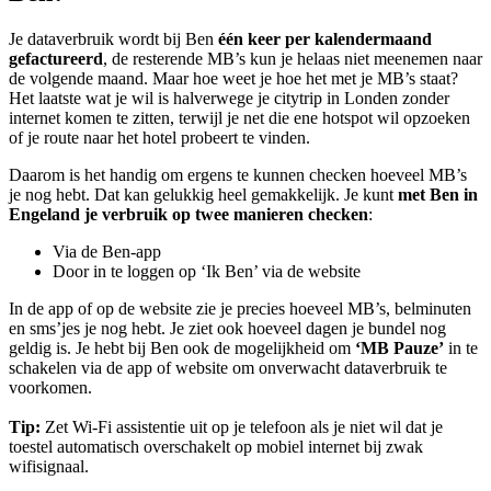
Je dataverbruik wordt bij Ben
één keer per kalendermaand
gefactureerd
, de resterende MB’s kun je helaas niet meenemen naar
de volgende maand. Maar hoe weet je hoe het met je MB’s staat?
Het laatste wat je wil is halverwege je citytrip in Londen zonder
internet komen te zitten, terwijl je net die ene hotspot wil opzoeken
of je route naar het hotel probeert te vinden.
Daarom is het handig om ergens te kunnen checken hoeveel MB’s
je nog hebt. Dat kan gelukkig heel gemakkelijk. Je kunt
met Ben in
Engeland je verbruik op twee manieren checken
:
Via de Ben-app
Door in te loggen op ‘Ik Ben’ via de website
In de app of op de website zie je precies hoeveel MB’s, belminuten
en sms’jes je nog hebt. Je ziet ook hoeveel dagen je bundel nog
geldig is. Je hebt bij Ben ook de mogelijkheid om
‘MB Pauze’
in te
schakelen via de app of website om onverwacht dataverbruik te
voorkomen.
Tip:
Zet Wi-Fi assistentie uit op je telefoon als je niet wil dat je
toestel automatisch overschakelt op mobiel internet bij zwak
wifisignaal.