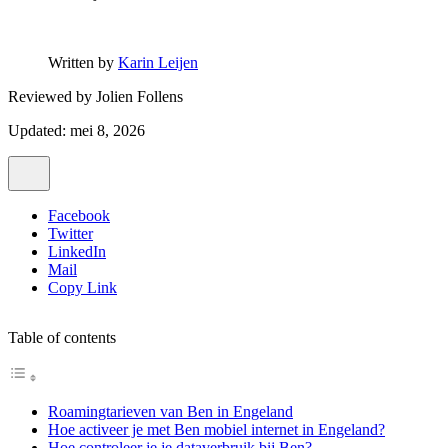
Written by
Karin Leijen
Reviewed by
Jolien Follens
Updated: mei 8, 2026
Facebook
Twitter
LinkedIn
Mail
Copy Link
Table of contents
Roamingtarieven van Ben in Engeland
Hoe activeer je met Ben mobiel internet in Engeland?
Hoe controleer je je dataverbruik bij Ben?