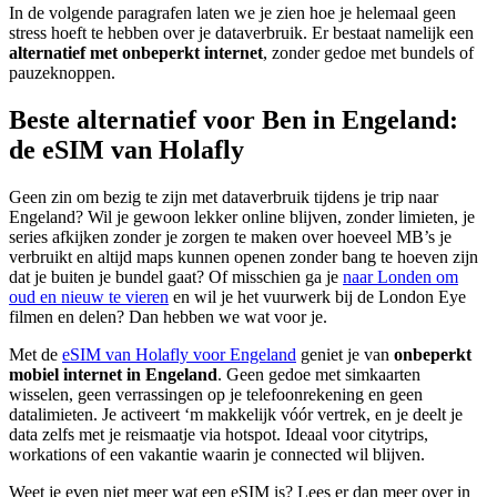
In de volgende paragrafen laten we je zien hoe je helemaal geen
stress hoeft te hebben over je dataverbruik. Er bestaat namelijk een
alternatief met onbeperkt internet
, zonder gedoe met bundels of
pauzeknoppen.
Beste alternatief voor Ben in Engeland:
de eSIM van Holafly
Geen zin om bezig te zijn met dataverbruik tijdens je trip naar
Engeland? Wil je gewoon lekker online blijven, zonder limieten, je
series afkijken zonder je zorgen te maken over hoeveel MB’s je
verbruikt en altijd maps kunnen openen zonder bang te hoeven zijn
dat je buiten je bundel gaat? Of misschien ga je
naar Londen om
oud en nieuw te vieren
en wil je het vuurwerk bij de London Eye
filmen en delen? Dan hebben we wat voor je.
Met de
eSIM van Holafly voor Engeland
geniet je van
onbeperkt
mobiel internet in Engeland
. Geen gedoe met simkaarten
wisselen, geen verrassingen op je telefoonrekening en geen
datalimieten. Je activeert ‘m makkelijk vóór vertrek, en je deelt je
data zelfs met je reismaatje via hotspot. Ideaal voor citytrips,
workations of een vakantie waarin je connected wil blijven.
Weet je even niet meer wat een eSIM is? Lees er dan meer over in