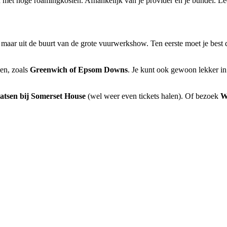
n met hoge roamingkosten. Afhankelijk van je provider en je bundel. Lee
ar uit de buurt van de grote vuurwerkshow. Ten eerste moet je best di
ken, zoals
Greenwich of Epsom Downs
. Je kunt ook gewoon lekker in 
atsen bij Somerset House
(wel weer even tickets halen). Of bezoek
W