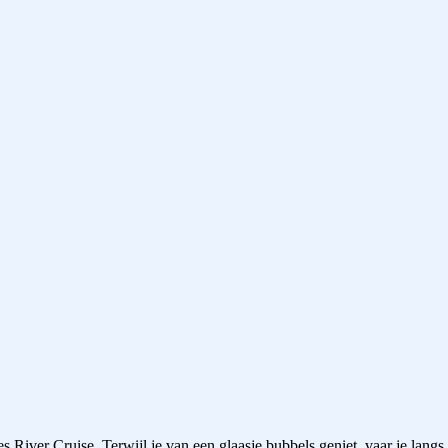
ver Cruise. Terwijl je van een glaasje bubbels geniet, vaar je langs d