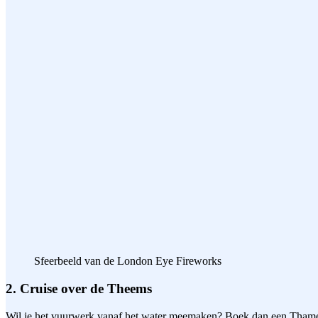
Sfeerbeeld van de London Eye Fireworks
2. Cruise over de Theems
Wil je het vuurwerk vanaf het water meemaken? Boek dan een Thames Ri