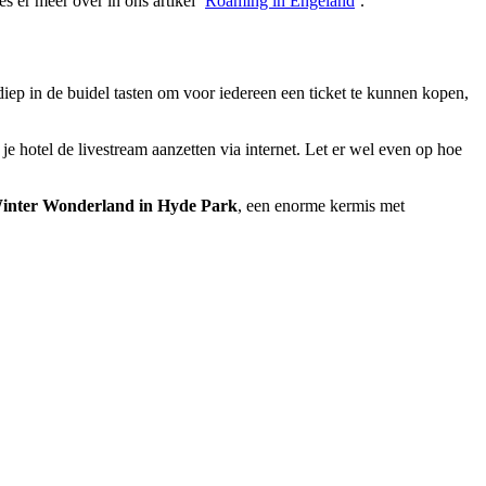
s er meer over in ons artikel ‘
Roaming in Engeland
’.
ep in de buidel tasten om voor iedereen een ticket te kunnen kopen,
je hotel de livestream aanzetten via internet. Let er wel even op hoe
inter Wonderland in Hyde Park
, een enorme kermis met