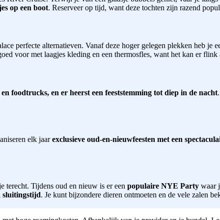
jes op een boot
. Reserveer op tijd, want deze tochten zijn razend popul
alace perfecte alternatieven. Vanaf deze hoger gelegen plekken heb je e
oed voor met laagjes kleding en een thermosfles, want het kan er flink
n en foodtrucks, en er heerst een feeststemming tot diep in de nacht
aniseren elk jaar
exclusieve oud-en-nieuwfeesten met een spectaculai
e terecht. Tijdens oud en nieuw is er een
populaire NYE Party
waar j
luitingstijd
. Je kunt bijzondere dieren ontmoeten en de vele zalen b