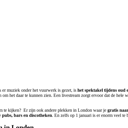
s er muziek onder het vuurwerk is gezet, is
het spektakel tijdens oud
n om het daar te kunnen zien. Een livestream zorgt ervoor dat de hele
.
eam te kijken? Er zijn ook andere plekken in London waar je
gratis naa
le
pubs, bars en discotheken
. En zelfs op 1 januari is er enorm veel te
n in Londen