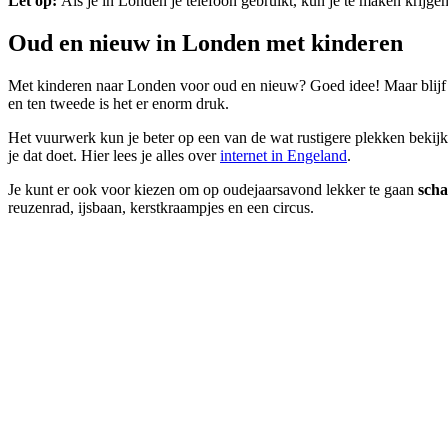
Let op:
Als je in Londen je telefoon gebruikt, kun je te maken krijge
Oud en nieuw in Londen met kinderen
Met kinderen naar Londen voor oud en nieuw? Goed idee! Maar blijf ma
en ten tweede is het er enorm druk.
Het vuurwerk kun je beter op een van de wat rustigere plekken bekij
je dat doet. Hier lees je alles over
internet in Engeland
.
Je kunt er ook voor kiezen om op oudejaarsavond lekker te gaan
scha
reuzenrad, ijsbaan, kerstkraampjes en een circus.