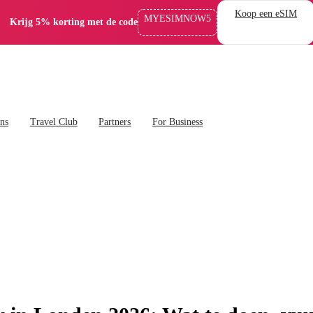
Koop een eSIM
MYESIMNOW5
Krijg 5% korting met de code
ans
Travel Club
Partners
For Business