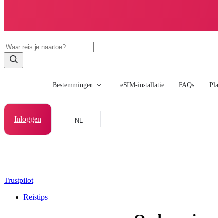
Bestemmingen
eSIM-installatie
FAQs
Pl
Inloggen
NL
Trustpilot
Reistips