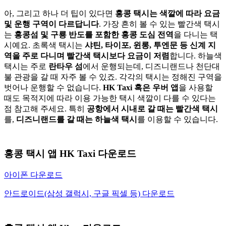
아, 그리고 하나 더 팁이 있다면
홍콩 택시는 색깔에 따라 요금
및 운행 구역이 다르답니다
. 가장 흔히 볼 수 있는 빨간색 택시
는
홍콩섬 및 구룡 반도를 포함한 홍콩 도심 전역
을 다니는 택
시예요. 초록색 택시는
샤틴, 타이포, 윈롱, 투엔문 등 신계 지
역을 주로 다니며 빨간색 택시보다 요금이 저렴
합니다. 하늘색
택시는 주로
란타우 섬
에서 운행되는데, 디즈니랜드나 천단대
불 관광을 갈 때 자주 볼 수 있죠. 각각의 택시는 정해진 구역을
벗어나 운행할 수 없습니다.
HK Taxi 혹은 우버 앱
을 사용할
때도 목적지에 따라 이용 가능한 택시 색깔이 다를 수 있다는
점 참고해 주세요. 특히
공항에서 시내로 갈 때는 빨간색 택시
를,
디즈니랜드를 갈 때는 하늘색 택시
를 이용할 수 있습니다.
홍콩 택시 앱 HK Taxi 다운로드
아이폰 다운로드
안드로이드(삼성 갤럭시, 구글 픽셀 등) 다운로드