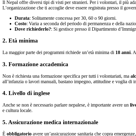
Il Nepal offre diversi tipi di visti per stranieri. Per i volontari, il più ad
L’organizzazione che ti accoglie deve essere registrata presso il govern
Durata
: Solitamente concessa per 30, 60 o 90 giorni.
Costo
: Varia a seconda del periodo di permanenza e della nazio
Dove richiederlo?
: Si gestisce presso il Dipartimento d’Immig
2. Età minima
La maggior parte dei programmi richiede un’età minima di
18 anni
. 
3. Formazione accademica
Non è richiesta una formazione specifica per tutti i volontariati, ma
al
all’infanzia o lavori manuali, bastano impegno, attitudine e voglia di 
4. Livello di inglese
Anche se non è necessario parlare nepalese, è importante avere un
liv
e cultura locale.
5. Assicurazione medica internazionale
È
obbligatorio
avere un’assicurazione sanitaria che copra emergenze, r