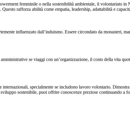
powerment femminile o nella sostenibilità ambientale, il volontariato in N
uesto rafforza abilità come empatia, leadership, adattabilità e capacità 
ortemente influenzato dall’induismo. Essere circondato da monasteri, 
 amministrative se viaggi con un’organizzazione, il costo della vita quo
internazionali, specialmente se includono lavoro volontario. Dimostra in
o sviluppo sostenibile, puoi offrire conoscenze preziose continuando a f