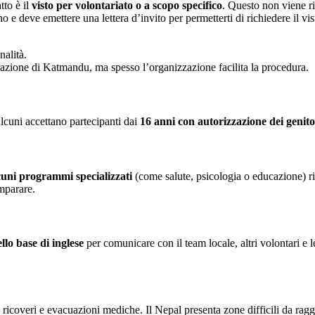
atto è il
visto per volontariato o a scopo specifico
. Questo non viene ri
o e deve emettere una lettera d’invito per permetterti di richiedere il vi
nalità.
razione di Katmandu, ma spesso l’organizzazione facilita la procedura.
Alcuni accettano partecipanti dai
16 anni con autorizzazione dei genitor
cuni programmi specializzati
(come salute, psicologia o educazione) ric
imparare.
ello base di inglese
per comunicare con il team locale, altri volontari e 
icoveri e evacuazioni mediche. Il Nepal presenta zone difficili da ragg