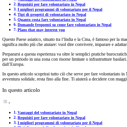
Requisiti per fare volontariato in Nepal
I migliori programmi di volontariato per il Nepal
Tipi di progetti di volontariato in Nepal
Quanto costa fare volontariato in Nepal
Domande frequenti su come fare volontariato in Nepal
Plans that may interest you
Questo Paese asiatico, situato tra l’India e la Cina, è famoso per la ma
significa molto più che aiutare: vuol dire convivere, imparare e adattar
Prepararsi a questa esperienza va oltre le semplici pratiche burocratic
per un periodo in una zona con risorse limitate o infrastrutture basilar
dall’Europa.
In questo articolo scoprirai tutto ciò che serve per fare volontariato i
avventura solidale, resta fino alla fine. Ti aiuterà a decidere con mag
In questo articolo
Vantaggi del volontariato in Nepal
Requisiti per fare volontariato in Nepal
I migliori programmi di volontariato per il Nepal