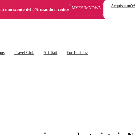
Acquista un'
MYESIMNOW5
eni uno sconto del 5% usando il codice
ans
Travel Club
Affiliati
For Business