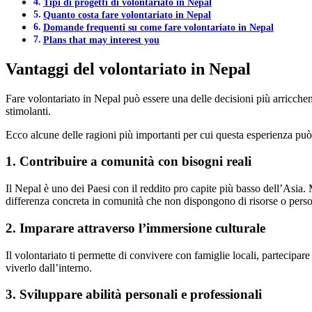
Tipi di progetti di volontariato in Nepal
Quanto costa fare volontariato in Nepal
Domande frequenti su come fare volontariato in Nepal
Plans that may interest you
Vantaggi del volontariato in Nepal
Fare volontariato in Nepal può essere una delle decisioni più arricchent
stimolanti.
Ecco alcune delle ragioni più importanti per cui questa esperienza può
1. Contribuire a comunità con bisogni reali
Il Nepal è uno dei Paesi con il reddito pro capite più basso dell’Asia. 
differenza concreta in comunità che non dispongono di risorse o person
2. Imparare attraverso l’immersione culturale
Il volontariato ti permette di convivere con famiglie locali, partecipare
viverlo dall’interno.
3. Sviluppare abilità personali e professionali