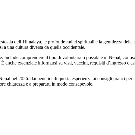
estosità dell’Himalaya, le profonde radici spirituali e la gentilezza del
si a una cultura diversa da quella occidentale.
he. Include comprendere il tipo di volontariato possibile in Nepal, cono
i. È anche essenziale informarsi su visti, vaccini, requisiti d’ingresso e 
n Nepal nel 2026: dai benefici di questa esperienza ai consigli pratici per
giore chiarezza e a prepararti in modo consapevole.