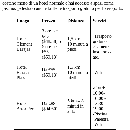
costano meno di un hotel normale e hai accesso a spazi come
piscina, palestra o anche buffet e trasporto gratuito per l’aeroporto.
Luogo
Prezzo
Distanza
Servizi
3 ore per
€45
-Trasporto
Hotel
1,5 km –
($48.38) o
gratuito
Clement
10 minuti a
6 ore per
-Camere
Barajas
piedi.
€55
insonorizz
($59.13).
ate.
Hotel
1,5 km –
Da €55
Barajas
10 minuti a
-Wifi
($59.13)
Plaza
piedi
-Orari:
10:00-
16:00 e
5 km – 8
Hotel
Da €88
13:30-
minuti in
Axor Feria
($94.60)
19:00
auto
-Piscina
-Palestra
-Wifi