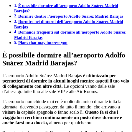
È possibile dormire all’aeroporto Adolfo Suárez Madrid
Barajas?
Dormire dentro l’aeroporto Adolfo Suárez Madrid Barajas
Dormire nei dintorni dell’aeroporto Adolfo Suárez Madrid
Barajas
Domande frequenti sul dormire all’aeroporto Adolfo Suárez
Madrid Barajas
Plans that may interest you
È possibile dormire all’aeroporto Adolfo
Suárez Madrid Barajas?
L’aeroporto Adolfo Suárez Madrid Barajas
è ottimizzato per
permetterti di dormire in alcuni luoghi mentre aspetti il tuo volo
di collegamento con altre città
. Le opzioni vanno dalle sale
d’attesa gratuite fino alle sale VIP e alle Air Rooms.
L’aeroporto non chiude mai ed è molto dinamico durante tutta la
giornata, ricevendo passeggeri da tutto il mondo, che arrivano a
visitare la capitale spagnola o fanno scalo lì.
Questo fa sì che i
viaggiatori cerchino continuamente un posto dove dormire e
anche farsi una doccia,
almeno per qualche ora.