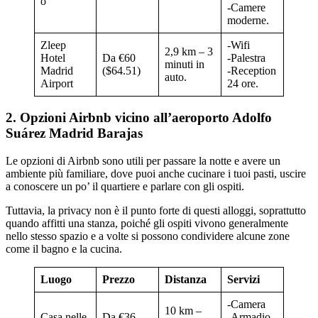
o
-Camere
moderne.
Zleep
-Wifi
2,9 km – 3
Hotel
Da €60
-Palestra
minuti in
Madrid
($64.51)
-Reception
auto.
Airport
24 ore.
2. Opzioni Airbnb vicino all’aeroporto Adolfo
Suárez Madrid Barajas
Le opzioni di Airbnb sono utili per passare la notte e avere un
ambiente più familiare, dove puoi anche cucinare i tuoi pasti, uscire
a conoscere un po’ il quartiere e parlare con gli ospiti.
Tuttavia, la privacy non è il punto forte di questi alloggi, soprattutto
quando affitti una stanza, poiché gli ospiti vivono generalmente
nello stesso spazio e a volte si possono condividere alcune zone
come il bagno e la cucina.
Luogo
Prezzo
Distanza
Servizi
-Camera
10 km –
Casa nelle
Da €36
-Armadio