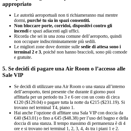
appropriato
Le autorità aeroportuali non ti richiameranno mai mentre
dormi,
purché tu sia in spazi consentiti.
Non bloccare porte, corridoi, dispositivi contro gli
incendi
e spazi adiacenti agli uffici.
Ricorda che sei in una zona comune dell’aeroporto, quindi
non occupare indiscriminatamente più sedili.
Le migliori zone dove dormire sulle
sedie di attesa sono i
terminal 2 e 3
, poiché non hanno braccioli, sono più comode
e gratuite.
5. Se decidi di pagare una Air Room o l’accesso alle
Sale VIP
Se decidi di utilizzare una Air Room o una stanza all’interno
dell’aeroporto, tieni presente che durante il giorno puoi
affittarla per un periodo tra 3 e 6 ore con un costo di circa
€120 ($129.04) o pagare tutta la notte da €215 ($231.19). Si
trovano nel terminal T4, piano 1.
Hai anche l’opzione di affittare una Sala VIP con doccia da
€40 ($43.01) o fino a €45 ($48.38) per l’uso del bagno e della
doccia di una stanza. Il tempo massimo di permanenza è di 4
ore e si trovano nei terminal 1, 2, 3, 4, 4s tra i piani 1 e 2.