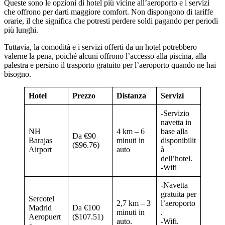
Queste sono le opzioni di hotel più vicine all’aeroporto e i servizi
che offrono per darti maggiore comfort. Non dispongono di tariffe
orarie, il che significa che potresti perdere soldi pagando per periodi
più lunghi.
Tuttavia, la comodità e i servizi offerti da un hotel potrebbero
valerne la pena, poiché alcuni offrono l’accesso alla piscina, alla
palestra e persino il trasporto gratuito per l’aeroporto quando ne hai
bisogno.
Hotel
Prezzo
Distanza
Servizi
-Servizio
navetta in
NH
4 km – 6
base alla
Da €90
Barajas
minuti in
disponibilit
($96.76)
Airport
auto
à
dell’hotel.
-Wifi
-Navetta
gratuita per
Sercotel
2,7 km – 3
l’aeroporto
Madrid
Da €100
minuti in
.
Aeropuert
($107.51)
auto.
-Wifi.