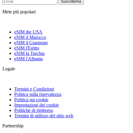
Suscribirme
Mete più popolari
eSIM the USA
eSIM il Marocco
eSIM il Giappone
eSIM l'Egitto
eSIM la Turchia
eSIM l'Albania
Legale
Termini e Condizioni
Politica sulla riservatezza
Politica sui cookie
Impostazioni dei cookie
Politiche di rimborso
Termini di utilizzo del sitio web
Partnership