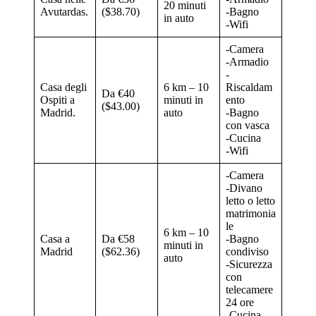
20 minuti
Avutardas.
($38.70)
-Bagno
in auto
-Wifi
-Camera
-Armadio
-
Casa degli
6 km – 10
Riscaldam
Da €40
Ospiti a
minuti in
ento
($43.00)
Madrid.
auto
-Bagno
con vasca
-Cucina
-Wifi
-Camera
-Divano
letto o letto
matrimonia
le
6 km – 10
Casa a
Da €58
-Bagno
minuti in
Madrid
($62.36)
condiviso
auto
-Sicurezza
con
telecamere
24 ore
-Cucina