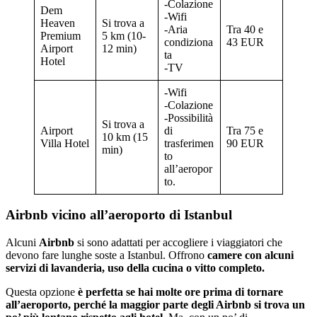
-Colazione
Dem
-Wifi
Heaven
Si trova a
-Aria
Tra 40 e
Premium
5 km (10-
condiziona
43 EUR
Airport
12 min)
ta
Hotel
-TV
-Wifi
-Colazione
-Possibilità
Si trova a
Airport
di
Tra 75 e
10 km (15
Villa Hotel
trasferimen
90 EUR
min)
to
all’aeropor
to.
Airbnb vicino all’aeroporto di Istanbul
Alcuni
Airbnb
si sono adattati per accogliere i viaggiatori che
devono fare lunghe soste a Istanbul. Offrono
camere con alcuni
servizi di lavanderia, uso della cucina o vitto completo.
Questa opzione
è perfetta se hai molte ore prima di tornare
all’aeroporto, perché la maggior parte degli Airbnb si trova un