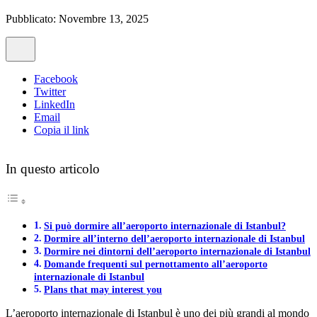
Pubblicato: Novembre 13, 2025
Facebook
Twitter
LinkedIn
Email
Copia il link
In questo articolo
Si può dormire all’aeroporto internazionale di Istanbul?
Dormire all’interno dell’aeroporto internazionale di Istanbul
Dormire nei dintorni dell’aeroporto internazionale di Istanbul
Domande frequenti sul pernottamento all’aeroporto
internazionale di Istanbul
Plans that may interest you
L’aeroporto internazionale di Istanbul è uno dei più grandi al mondo