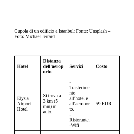
Cupola di un edificio a Istanbul: Fonte: Unsplash –
Foto: Michael Jerrard
Distanza
Hotel
dell’aerop
Servizi
Costo
orto
-
Trasferime
nto
Si trova a
Elysia
all’hotel e
3 km (5
Airport
all’aeropor
59 EUR
min) in
Hotel
to.
auto.
-
Ristorante.
-Wifi