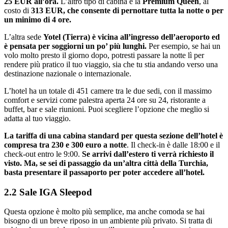
25 EUR all’ora.
L’altro tipo di cabina è la
Premium Queen
, al
costo di
313 EUR, che consente di pernottare tutta la notte o per
un minimo di 4 ore.
L’altra sede
Yotel (Tierra) è vicina all’ingresso dell’aeroporto ed
è pensata per soggiorni un po’ più lunghi.
Per esempio, se hai un
volo molto presto il giorno dopo, potresti passare la notte lì per
rendere più pratico il tuo viaggio, sia che tu stia andando verso una
destinazione nazionale o internazionale.
L’hotel ha un totale di 451 camere tra le due sedi, con il massimo
comfort e servizi come palestra aperta 24 ore su 24, ristorante a
buffet, bar e sale riunioni. Puoi scegliere l’opzione che meglio si
adatta al tuo viaggio.
La tariffa di una cabina standard per questa sezione dell’hotel è
compresa tra 230 e 300 euro a notte
. Il check-in è dalle 18:00 e il
check-out entro le 9:00.
Se arrivi dall’estero ti verrà richiesto il
visto. Ma, se sei di passaggio da un’altra città della Turchia,
basta presentare il passaporto per poter accedere all’hotel.
2.2 Sale IGA Sleepod
Questa opzione è molto più semplice, ma anche comoda se hai
bisogno di un breve riposo in un ambiente più privato. Si tratta di