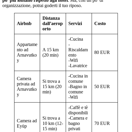
po’ più lontano rispetto agli hotel
. Ma, con un po’ di
organizzazione, potrai goderti il tuo riposo.
Distanza
Airbnb
dall’aerop
Servizi
Costo
orto
-Cucina
Appartame
-
nto ad
A 15 km
Riscaldam
80 EUR
Arnavutko
(20 min)
ento
y
-Wifi
-Lavatrice
-Cucina in
Camera
Si trova a
comune
privata ad
15 km (20
-Bagno in
50 EUR
Arnavutko
min)
comune
y
-Wifi
-Caffè e tè
disponibili
Si trova a
-Camera e
Camera ad
10 km (12-
bagno
70 EUR
Eyüp
15 min)
privati