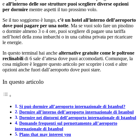
e
all’interno delle sue strutture puoi scegliere diverse opzioni
per dormire
mentre aspetti il tuo prossimo volo.
Se il tuo soggiorno è lungo,
c’è un hotel all’interno dell’aeroporto
dove puoi pagare per una notte
. Ma se vuoi solo fare un pisolino
o dormire almeno 3 o 4 ore, puoi scegliere di pagare una tariffa
nell’hotel della zona imbarchi o in una cabina privata per ricaricare
le energie.
In questo terminal hai anche
alternative gratuite come le poltrone
reclinabili
di 6 sale d’attesa dove puoi accomodarti. Comunque, la
cosa migliore è leggere questo articolo per scoprire i costi e altre
opzioni anche fuori dall’aeroporto dove puoi stare.
In questo articolo
Si può dormire all’aeroporto internazionale di Istanbul?
Dormire all’interno dell’aeroporto internazionale di Istanbul
Dormire nei dintorni dell’aeroporto internazionale di Istanbul
Domande frequenti sul pernottamento all’aeroporto
internazionale di Istanbul
Plans that may interest you