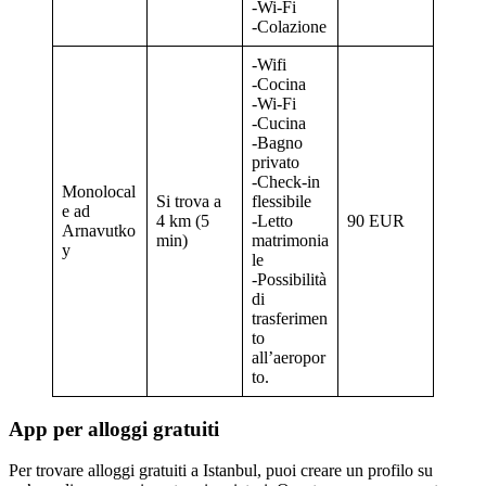
-Wi-Fi
-Colazione
-Wifi
-Cocina
-Wi-Fi
-Cucina
-Bagno
privato
-Check-in
Monolocal
Si trova a
flessibile
e ad
4 km (5
-Letto
90 EUR
Arnavutko
min)
matrimonia
y
le
-Possibilità
di
trasferimen
to
all’aeropor
to.
App per alloggi gratuiti
Per trovare alloggi gratuiti a Istanbul, puoi creare un profilo su