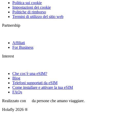
Politica sui cookie
Impostazioni dei cookie
Politiche di rimborso
Termini di utilizzo del sitio web
Partnership
Affiliati
For Business
Interest
Che cos’è una eSIM?
Blog
Telefoni supportati da eSIM
Come installare e attivare la tua eSIM
FAQs
Realizzato con
da persone che amano viaggiare.
Holafly 2026 ®