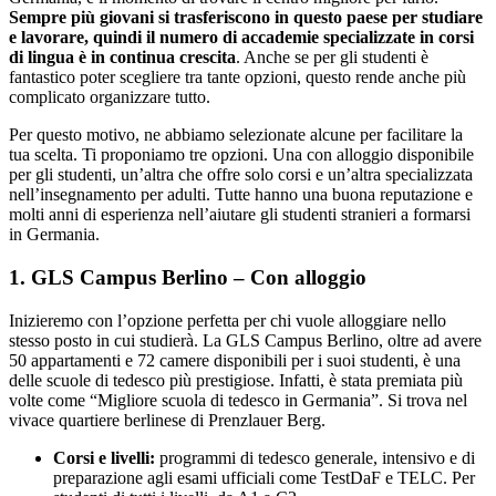
Sempre più giovani si trasferiscono in questo paese per studiare
e lavorare, quindi il numero di accademie specializzate in corsi
di lingua è in continua crescita
. Anche se per gli studenti è
fantastico poter scegliere tra tante opzioni, questo rende anche più
complicato organizzare tutto.
Per questo motivo, ne abbiamo selezionate alcune per facilitare la
tua scelta. Ti proponiamo tre opzioni. Una con alloggio disponibile
per gli studenti, un’altra che offre solo corsi e un’altra specializzata
nell’insegnamento per adulti. Tutte hanno una buona reputazione e
molti anni di esperienza nell’aiutare gli studenti stranieri a formarsi
in Germania.
1. GLS Campus Berlino – Con alloggio
Inizieremo con l’opzione perfetta per chi vuole alloggiare nello
stesso posto in cui studierà. La GLS Campus Berlino, oltre ad avere
50 appartamenti e 72 camere disponibili per i suoi studenti, è una
delle scuole di tedesco più prestigiose. Infatti, è stata premiata più
volte come “Migliore scuola di tedesco in Germania”. Si trova nel
vivace quartiere berlinese di Prenzlauer Berg.
Corsi e livelli:
programmi di tedesco generale, intensivo e di
preparazione agli esami ufficiali come TestDaF e TELC. Per