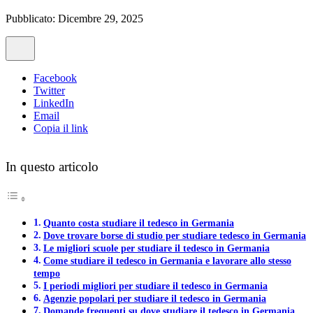
Pubblicato: Dicembre 29, 2025
Facebook
Twitter
LinkedIn
Email
Copia il link
In questo articolo
Quanto costa studiare il tedesco in Germania
Dove trovare borse di studio per studiare tedesco in Germania
Le migliori scuole per studiare il tedesco in Germania
Come studiare il tedesco in Germania e lavorare allo stesso
tempo
I periodi migliori per studiare il tedesco in Germania
Agenzie popolari per studiare il tedesco in Germania
Domande frequenti su dove studiare il tedesco in Germania