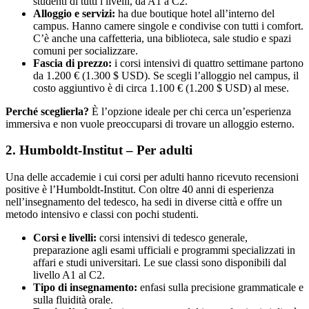
studenti di tutti i livelli, da A1 a C2.
Alloggio e servizi:
ha due boutique hotel all’interno del
campus. Hanno camere singole e condivise con tutti i comfort.
C’è anche una caffetteria, una biblioteca, sale studio e spazi
comuni per socializzare.
Fascia di prezzo:
i corsi intensivi di quattro settimane partono
da 1.200 € (1.300 $ USD). Se scegli l’alloggio nel campus, il
costo aggiuntivo è di circa 1.100 € (1.200 $ USD) al mese.
Perché sceglierla?
È l’opzione ideale per chi cerca un’esperienza
immersiva e non vuole preoccuparsi di trovare un alloggio esterno.
2. Humboldt-Institut – Per adulti
Una delle accademie i cui corsi per adulti hanno ricevuto recensioni
positive è l’Humboldt-Institut. Con oltre 40 anni di esperienza
nell’insegnamento del tedesco, ha sedi in diverse città e offre un
metodo intensivo e classi con pochi studenti.
Corsi e livelli:
corsi intensivi di tedesco generale,
preparazione agli esami ufficiali e programmi specializzati in
affari e studi universitari. Le sue classi sono disponibili dal
livello A1 al C2.
Tipo di insegnamento:
enfasi sulla precisione grammaticale e
sulla fluidità orale.