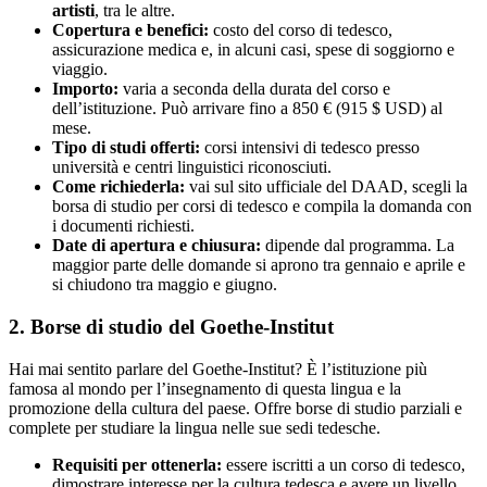
artisti
, tra le altre.
Copertura e benefici:
costo del corso di tedesco,
assicurazione medica e, in alcuni casi, spese di soggiorno e
viaggio.
Importo:
varia a seconda della durata del corso e
dell’istituzione. Può arrivare fino a 850 € (915 $ USD) al
mese.
Tipo di studi offerti:
corsi intensivi di tedesco presso
università e centri linguistici riconosciuti.
Come richiederla:
vai sul sito ufficiale del DAAD, scegli la
borsa di studio per corsi di tedesco e compila la domanda con
i documenti richiesti.
Date di apertura e chiusura:
dipende dal programma. La
maggior parte delle domande si aprono tra gennaio e aprile e
si chiudono tra maggio e giugno.
2. Borse di studio del Goethe-Institut
Hai mai sentito parlare del Goethe-Institut? È l’istituzione più
famosa al mondo per l’insegnamento di questa lingua e la
promozione della cultura del paese. Offre borse di studio parziali e
complete per studiare la lingua nelle sue sedi tedesche.
Requisiti per ottenerla:
essere iscritti a un corso di tedesco,
dimostrare interesse per la cultura tedesca e avere un livello