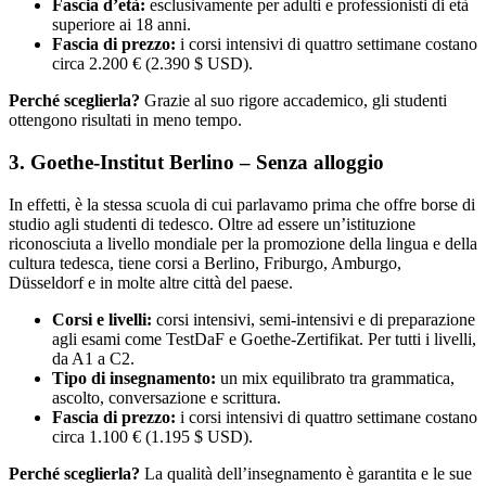
Fascia d’età:
esclusivamente per adulti e professionisti di età
superiore ai 18 anni.
Fascia di prezzo:
i corsi intensivi di quattro settimane costano
circa 2.200 € (2.390 $ USD).
Perché sceglierla?
Grazie al suo rigore accademico, gli studenti
ottengono risultati in meno tempo.
3. Goethe-Institut Berlino – Senza alloggio
In effetti, è la stessa scuola di cui parlavamo prima che offre borse di
studio agli studenti di tedesco. Oltre ad essere un’istituzione
riconosciuta a livello mondiale per la promozione della lingua e della
cultura tedesca, tiene corsi a Berlino, Friburgo, Amburgo,
Düsseldorf e in molte altre città del paese.
Corsi e livelli:
corsi intensivi, semi-intensivi e di preparazione
agli esami come TestDaF e Goethe-Zertifikat. Per tutti i livelli,
da A1 a C2.
Tipo di insegnamento:
un mix equilibrato tra grammatica,
ascolto, conversazione e scrittura.
Fascia di prezzo:
i corsi intensivi di quattro settimane costano
circa 1.100 € (1.195 $ USD).
Perché sceglierla?
La qualità dell’insegnamento è garantita e le sue