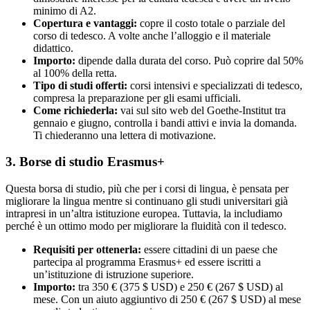
minimo di A2.
Copertura e vantaggi:
copre il costo totale o parziale del
corso di tedesco. A volte anche l’alloggio e il materiale
didattico.
Importo:
dipende dalla durata del corso. Può coprire dal 50%
al 100% della retta.
Tipo di studi offerti:
corsi intensivi e specializzati di tedesco,
compresa la preparazione per gli esami ufficiali.
Come richiederla:
vai sul sito web del Goethe-Institut tra
gennaio e giugno, controlla i bandi attivi e invia la domanda.
Ti chiederanno una lettera di motivazione.
3. Borse di studio Erasmus+
Questa borsa di studio, più che per i corsi di lingua, è pensata per
migliorare la lingua mentre si continuano gli studi universitari già
intrapresi in un’altra istituzione europea. Tuttavia, la includiamo
perché è un ottimo modo per migliorare la fluidità con il tedesco.
Requisiti per ottenerla:
essere cittadini di un paese che
partecipa al programma Erasmus+ ed essere iscritti a
un’istituzione di istruzione superiore.
Importo:
tra 350 € (375 $ USD) e 250 € (267 $ USD) al
mese. Con un aiuto aggiuntivo di 250 € (267 $ USD) al mese