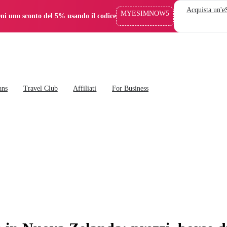
Acquista un'
MYESIMNOW5
eni uno sconto del 5% usando il codice
ans
Travel Club
Affiliati
For Business