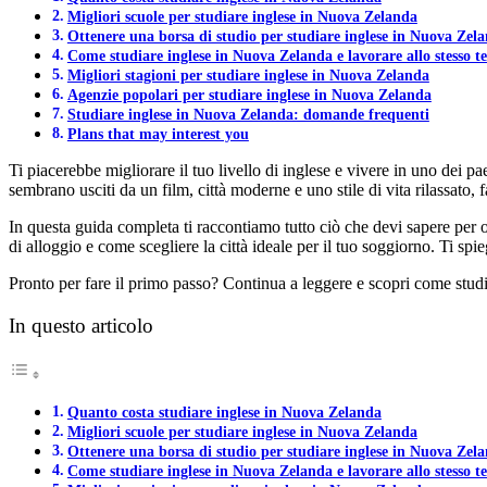
Migliori scuole per studiare inglese in Nuova Zelanda
Ottenere una borsa di studio per studiare inglese in Nuova Zel
Come studiare inglese in Nuova Zelanda e lavorare allo stesso 
Migliori stagioni per studiare inglese in Nuova Zelanda
Agenzie popolari per studiare inglese in Nuova Zelanda
Studiare inglese in Nuova Zelanda: domande frequenti
Plans that may interest you
Ti piacerebbe migliorare il tuo livello di inglese e vivere in uno dei p
sembrano usciti da un film, città moderne e uno stile di vita rilassato
In questa guida completa ti raccontiamo tutto ciò che devi sapere per org
di alloggio e come scegliere la città ideale per il tuo soggiorno. Ti spi
Pronto per fare il primo passo? Continua a leggere e scopri come studi
In questo articolo
Quanto costa studiare inglese in Nuova Zelanda
Migliori scuole per studiare inglese in Nuova Zelanda
Ottenere una borsa di studio per studiare inglese in Nuova Zel
Come studiare inglese in Nuova Zelanda e lavorare allo stesso 