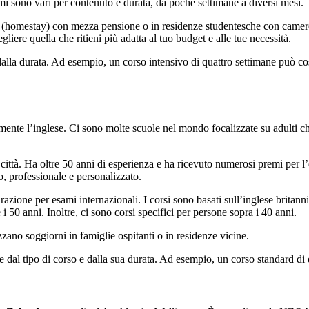
mmi sono vari per contenuto e durata, da poche settimane a diversi mesi.
nti (homestay) con mezza pensione o in residenze studentesche con came
liere quella che ritieni più adatta al tuo budget e alle tue necessità.
a durata. Ad esempio, un corso intensivo di quattro settimane può cost
mente l’inglese. Ci sono molte scuole nel mondo focalizzate su adulti ch
città. Ha oltre 50 anni di esperienza e ha ricevuto numerosi premi per l
, professionale e personalizzato.
arazione per esami internazionali. I corsi sono basati sull’inglese britann
 i 50 anni. Inoltre, ci sono corsi specifici per persone sopra i 40 anni.
ano soggiorni in famiglie ospitanti o in residenze vicine.
 dal tipo di corso e dalla sua durata. Ad esempio, un corso standard di 