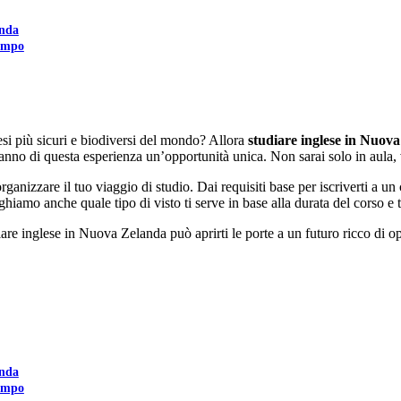
anda
tempo
aesi più sicuri e biodiversi del mondo? Allora
studiare inglese in Nuov
, fanno di questa esperienza un’opportunità unica. Non sarai solo in aula
anizzare il tuo viaggio di studio. Dai requisiti base per iscriverti a un c
eghiamo anche quale tipo di visto ti serve in base alla durata del corso e 
are inglese in Nuova Zelanda può aprirti le porte a un futuro ricco di op
anda
tempo