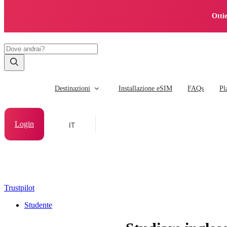
Otti
Destinazioni
Installazione eSIM
FAQs
Pl
Login
IT
Trustpilot
Studente