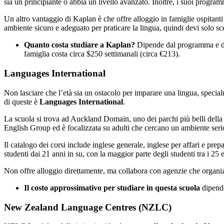
sia un principiante o abbia un livello avanzato. Inoltre, i suoi progra
Un altro vantaggio di Kaplan è che offre alloggio in famiglie ospita
ambiente sicuro e adeguato per praticare la lingua, quindi devi solo sceg
Quanto costa studiare a Kaplan?
Dipende dal programma e dall
famiglia costa circa $250 settimanali (circa €213).
Languages International
Non lasciare che l’età sia un ostacolo per imparare una lingua, special
di queste è
Languages International
.
La scuola si trova ad Auckland Domain, uno dei parchi più belli della 
English Group ed è focalizzata su adulti che cercano un ambiente serio
Il catalogo dei corsi include inglese generale, inglese per affari e prep
studenti dai 21 anni in su, con la maggior parte degli studenti tra i 25 e
Non offre alloggio direttamente, ma collabora con agenzie che organizz
Il costo approssimativo per studiare in questa scuola
dipende
New Zealand Language Centres (NZLC)