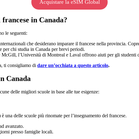
Acquistare la eSIM Global
il francese in Canada?
no le seguenti:
i internazionali che desiderano imparare il francese nella provincia. Copr
e per chi studia in Canada per brevi periodi.
e McGill, l’Università di Montreal e Laval offrono aiuti per gli studenti d
a, ti consigliamo di
dare un’occhiata a questo articolo
.
 in Canada
cune delle migliori scuole in base alle tue esigenze:
 è una delle scuole più rinomate per l’insegnamento del francese.
 ad avanzato.
orni presso famiglie locali.