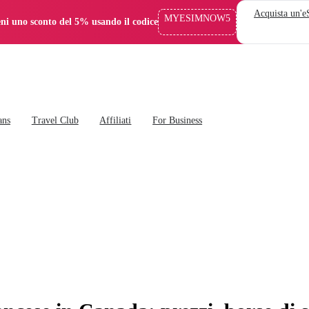
Acquista un'
MYESIMNOW5
eni uno sconto del 5% usando il codice
ans
Travel Club
Affiliati
For Business