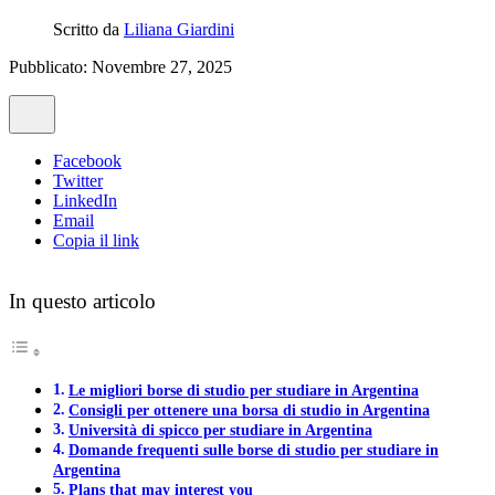
Scritto da
Liliana Giardini
Pubblicato: Novembre 27, 2025
Facebook
Twitter
LinkedIn
Email
Copia il link
In questo articolo
Le migliori borse di studio per studiare in Argentina
Consigli per ottenere una borsa di studio in Argentina
Università di spicco per studiare in Argentina
Domande frequenti sulle borse di studio per studiare in
Argentina
Plans that may interest you