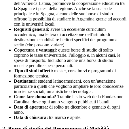
dell’America Latina, promuove la cooperazione educativa tra
la Spagna e i paesi della regione. Anche se la sua sede
principale è in Spagna, alcune delle sue borse di studio
offrono la possibilità di studiare in Argentina grazie ad accordi
con le università locali.
Requisiti generali:
avere un eccellente curriculum
accademico, una lettera di accettazione dell’istituto di
destinazione e soddisfare i criteri specifici del programma
scelto (che possono variare).
Copertura e vantaggi:
queste borse di studio di solito
coprono le tasse universitarie, l’alloggio e, in alcuni casi, le
spese di trasporto. Includono anche una borsa di studio
mensile per altre spese personali.
Tipo di studi offerti:
master, corsi brevi e programmi di
formazione tecnica.
Destinatari:
studenti latinoamericani, con un’attenzione
particolare a quelli che vogliono ampliare le loro conoscenze
in scienze sociali, umanistiche o tecnologia.
Come fare domanda?
Tramite il sito web della Fondazione
Carolina, dove ogni anno vengono pubblicati i bandi.
Data di apertura:
di solito tra dicembre e gennaio di ogni
anno.
Data di chiusura:
tra marzo e aprile.
2. Borse di studio del Programma di Mobilità