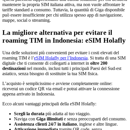
mantenere la propria SIM italiana attiva, ma non vuole affrontare le
tariffe standard a consumo. Tuttavia, la quantità di Giga disponibile
può essere insufficiente per chi utilizza spesso app di navigazione,
mappe, social o streaming.
La migliore alternativa per evitare il
roaming TIM in Indonesia: eSIM Holafly
Una delle soluzioni più convenienti per evitare i costi elevati del
roaming TIM è l’
eSIM Holafly per l’Indonesia
. Si tratta di una SIM
digitale che ti consente di collegarti a internet in
oltre 200
destinazioni
nel mondo, inclusi tutti i principali Paesi del Sud-est
asiatico, senza bisogno di sostituire la tua SIM fisica.
L’acquisto è semplicissimo e avviene completamente online:
riceverai un codice QR via email e potrai attivare la connessione
appena arrivato in Indonesia.
Ecco alcuni vantaggi principali della eSIM Holafly:
Scegli la durata
più adatta al tuo viaggio.
Naviga con
Giga illimitati
e senza preoccuparti del consumo.
Assistenza clienti 24/7 in italiano
, inglese e altre lingue.
Attivazione immediata
tramite QR code, senza