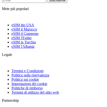
Suscribirme
Mete più popolari
eSIM the USA
eSIM il Marocco
eSIM il Giappone
eSIM l'Egitto
eSIM la Turchia
eSIM l'Albania
Legale
Termini e Condizioni
Politica sulla riservatezza
Politica sui cookie
Impostazioni dei cookie
Politiche di rimborso
Termini di utilizzo del sitio web
Partnership