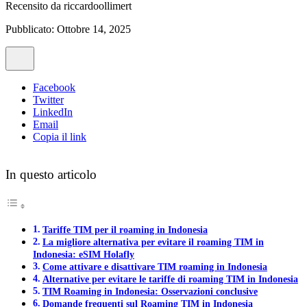
Recensito da
riccardoollimert
Pubblicato: Ottobre 14, 2025
Facebook
Twitter
LinkedIn
Email
Copia il link
In questo articolo
Tariffe TIM per il roaming in Indonesia
La migliore alternativa per evitare il roaming TIM in
Indonesia: eSIM Holafly
Come attivare e disattivare TIM roaming in Indonesia
Alternative per evitare le tariffe di roaming TIM in Indonesia
TIM Roaming in Indonesia: Osservazioni conclusive
Domande frequenti sul Roaming TIM in Indonesia