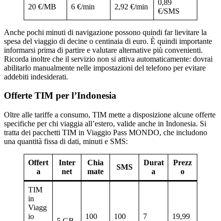
0,89
20 €/MB
6 €/min
2,92 €/min
€/SMS
Anche pochi minuti di navigazione possono quindi far lievitare la
spesa del viaggio di decine o centinaia di euro. È quindi importante
informarsi prima di partire e valutare alternative più convenienti.
Ricorda inoltre che il servizio non si attiva automaticamente: dovrai
abilitarlo manualmente nelle impostazioni del telefono per evitare
addebiti indesiderati.
Offerte TIM per l’Indonesia
Oltre alle tariffe a consumo, TIM mette a disposizione alcune offerte
specifiche per chi viaggia all’estero, valide anche in Indonesia. Si
tratta dei pacchetti TIM in Viaggio Pass MONDO, che includono
una quantità fissa di dati, minuti e SMS:
Offert
Inter
Chia
Durat
Prezz
SMS
a
net
mate
a
o
TIM
in
Viagg
io
100
100
7
19,99
5 GB