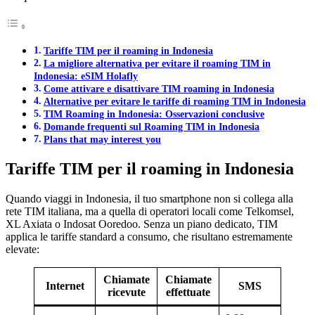
Tariffe TIM per il roaming in Indonesia
La migliore alternativa per evitare il roaming TIM in
Indonesia: eSIM Holafly
Come attivare e disattivare TIM roaming in Indonesia
Alternative per evitare le tariffe di roaming TIM in Indonesia
TIM Roaming in Indonesia: Osservazioni conclusive
Domande frequenti sul Roaming TIM in Indonesia
Plans that may interest you
Tariffe TIM per il roaming in Indonesia
Quando viaggi in Indonesia, il tuo smartphone non si collega alla
rete TIM italiana, ma a quella di operatori locali come Telkomsel,
XL Axiata o Indosat Ooredoo. Senza un piano dedicato, TIM
applica le tariffe standard a consumo, che risultano estremamente
elevate:
Chiamate
Chiamate
Internet
SMS
ricevute
effettuate