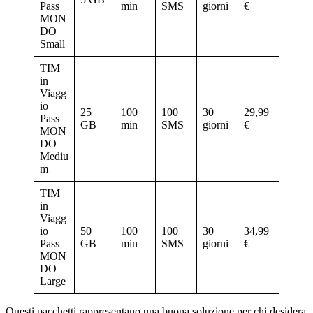
Pass
min
SMS
giorni
€
MON
DO
Small
TIM
in
Viagg
io
25
100
100
30
29,99
Pass
GB
min
SMS
giorni
€
MON
DO
Mediu
m
TIM
in
Viagg
io
50
100
100
30
34,99
Pass
GB
min
SMS
giorni
€
MON
DO
Large
Questi pacchetti rappresentano una buona soluzione per chi desidera