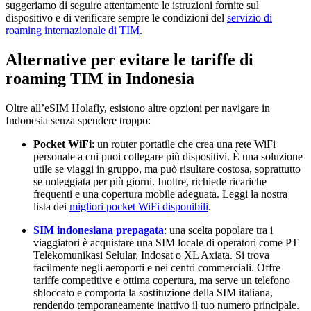
suggeriamo di seguire attentamente le istruzioni fornite sul
dispositivo e di verificare sempre le condizioni del
servizio di
roaming internazionale di TIM
.
Alternative per evitare le tariffe di
roaming TIM in Indonesia
Oltre all’eSIM Holafly, esistono altre opzioni per navigare in
Indonesia senza spendere troppo:
Pocket WiFi
: un router portatile che crea una rete WiFi
personale a cui puoi collegare più dispositivi. È una soluzione
utile se viaggi in gruppo, ma può risultare costosa, soprattutto
se noleggiata per più giorni. Inoltre, richiede ricariche
frequenti e una copertura mobile adeguata. Leggi la nostra
lista dei
migliori pocket WiFi disponibili
.
SIM indonesiana prepagata
: una scelta popolare tra i
viaggiatori è acquistare una SIM locale di operatori come PT
Telekomunikasi Selular, Indosat o XL Axiata. Si trova
facilmente negli aeroporti e nei centri commerciali. Offre
tariffe competitive e ottima copertura, ma serve un telefono
sbloccato e comporta la sostituzione della SIM italiana,
rendendo temporaneamente inattivo il tuo numero principale.