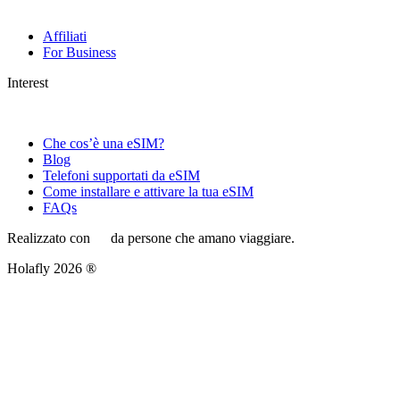
Affiliati
For Business
Interest
Che cos’è una eSIM?
Blog
Telefoni supportati da eSIM
Come installare e attivare la tua eSIM
FAQs
Realizzato con
da persone che amano viaggiare.
Holafly 2026 ®