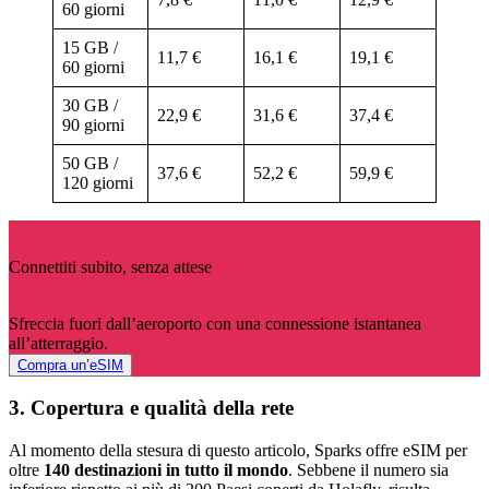
60 giorni
15 GB /
11,7 €
16,1 €
19,1 €
60 giorni
30 GB /
22,9 €
31,6 €
37,4 €
90 giorni
50 GB /
37,6 €
52,2 €
59,9 €
120 giorni
Connettiti subito, senza attese
Sfreccia fuori dall’aeroporto con una connessione istantanea
all’atterraggio.
Compra un’eSIM
3. Copertura e qualità della rete
Al momento della stesura di questo articolo, Sparks offre eSIM per
oltre
140 destinazioni in tutto il mondo
. Sebbene il numero sia