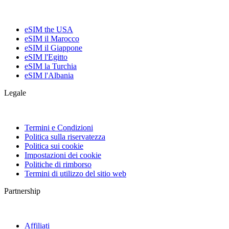
eSIM the USA
eSIM il Marocco
eSIM il Giappone
eSIM l'Egitto
eSIM la Turchia
eSIM l'Albania
Legale
Termini e Condizioni
Politica sulla riservatezza
Politica sui cookie
Impostazioni dei cookie
Politiche di rimborso
Termini di utilizzo del sitio web
Partnership
Affiliati