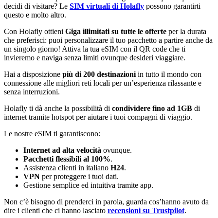
decidi di visitare? Le
SIM virtuali di Holafly
possono garantirti
questo e molto altro.
Con Holafly ottieni
Giga illimitati su tutte le offerte
per la durata
che preferisci: puoi personalizzare il tuo pacchetto a partire anche da
un singolo giorno! Attiva la tua eSIM con il QR code che ti
invieremo e naviga senza limiti ovunque desideri viaggiare.
Hai a disposizione
più di 200 destinazioni
in tutto il mondo con
connessione alle migliori reti locali per un’esperienza rilassante e
senza interruzioni.
Holafly ti dà anche la possibilità di
condividere fino ad 1GB
di
internet tramite hotspot per aiutare i tuoi compagni di viaggio.
Le nostre eSIM ti garantiscono:
Internet ad alta velocità
ovunque.
Pacchetti flessibili al 100%
.
Assistenza clienti in italiano
H24
.
VPN
per proteggere i tuoi dati.
Gestione semplice ed intuitiva tramite app.
Non c’è bisogno di prenderci in parola, guarda cos’hanno avuto da
dire i clienti che ci hanno lasciato
recensioni su Trustpilot
.