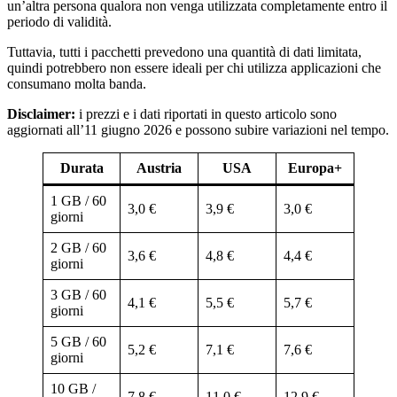
un’altra persona qualora non venga utilizzata completamente entro il
periodo di validità.
Tuttavia, tutti i pacchetti prevedono una quantità di dati limitata,
quindi potrebbero non essere ideali per chi utilizza applicazioni che
consumano molta banda.
Disclaimer:
i prezzi e i dati riportati in questo articolo sono
aggiornati all’11 giugno 2026 e possono subire variazioni nel tempo.
Durata
Austria
USA
Europa+
1 GB / 60
3,0 €
3,9 €
3,0 €
giorni
2 GB / 60
3,6 €
4,8 €
4,4 €
giorni
3 GB / 60
4,1 €
5,5 €
5,7 €
giorni
5 GB / 60
5,2 €
7,1 €
7,6 €
giorni
10 GB /
7,8 €
11,0 €
12,9 €