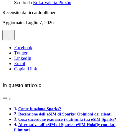
Scritto da
Erika Valeria Pinzón
Recensito da
riccardoollimert
Aggiornato: Luglio 7, 2026
Facebook
Twitter
LinkedIn
Email
Copia il link
In questo articolo
Come funziona Sparks?
Recensione dell’eSIM di Sparks: Opinioni dei clienti
Cosa succede se esaurisco i dati sulla tua eSIM Sparks?
Alternativa all’eSIM di Sparks: eSIM Holafly con dati
illimitati