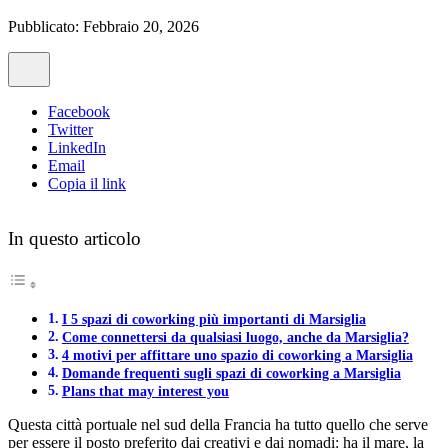
Pubblicato: Febbraio 20, 2026
Facebook
Twitter
LinkedIn
Email
Copia il link
In questo articolo
I 5 spazi di coworking più importanti di Marsiglia
Come connettersi da qualsiasi luogo, anche da Marsiglia?
4 motivi per affittare uno spazio di coworking a Marsiglia
Domande frequenti sugli spazi di coworking a Marsiglia
Plans that may interest you
Questa città portuale nel sud della Francia ha tutto quello che serve
per essere il posto preferito dai creativi e dai nomadi: ha il mare, la