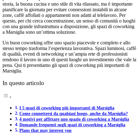
storia, la buona cucina e uno stile di vita rilassato, ma è importante
pianificare la giornata per evitare connessioni instabili in alcune
zone, caffè affollati o appartamenti non adatti al telelavoro. Per
questo, per chi cerca concentrazione, un senso di comunità o luoghi
con una grande infrastruttura a disposizione, gli spazi di coworking
a Marsiglia sono un’ottima soluzione.
Un buon coworking offre uno spazio piacevole e completo e allo
stesso tempo trasforma l’esperienza lavorativa. Spazi luminosi, caffè
di qualità, eventi di networking e un’ampia rete di professionisti
rendono il lavoro in uno di questi luoghi un investimento che vale la
pena. Qui ti presentiamo gli spazi di coworking più importanti di
Marsiglia.
In questo articolo
I 5 spazi di coworking più importanti di Marsiglia
Come connettersi da qualsiasi luogo, anche da Marsiglia?
4 motivi per affittare uno spazio di coworking a Marsiglia
Domande frequenti sugli spazi di coworking a Marsiglia
Plans that may interest you