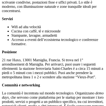
scrivanie condivise, postazioni fisse e uffici privati. Lo stile è
moderno, con illuminazione naturale e zone tranquille ideali per
concentrarsi.
Servizi
Wifi ad alta velocità
Cucina con caffè, tè e microonde
Stampante, lavagne, armadietti
Accesso a eventi dell’ecosistema tecnologico e conferenze
formative.
Posizione
21 rue Haxo, 13001 Marsiglia, Francia. Si trova nel 1°
arrondissement di Marsiglia. Per arrivarci, puoi usare i seguenti
riferimenti: la stazione ferroviaria Saint-Charles è a circa 15 minuti a
piedi o 5 minuti con i mezzi pubblici. Puoi anche prendere la
metropolitana linea 1 o 2 e scendere alla stazione “Vieux-Port”.
Comunità e networking
La comunità è incentrata sul mondo tecnologico. Organizzano
demo
days,
che servono come piattaforma per le startup per mostrare i loro
prodotti, servizi o progetti a un pubblico specifico, tra cui investitori,
potenziali clienti, media e altri interessati. È facile conoscere persone