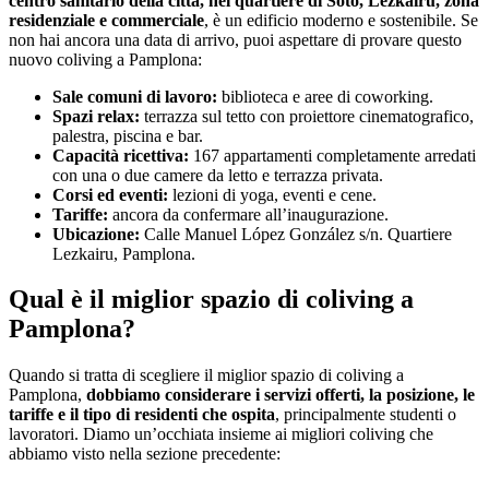
centro sanitario della città, nel quartiere di Soto, Lezkairu, zona
residenziale e commerciale
, è un edificio moderno e sostenibile. Se
non hai ancora una data di arrivo, puoi aspettare di provare questo
nuovo coliving a Pamplona:
Sale comuni di lavoro:
biblioteca e aree di coworking.
Spazi relax:
terrazza sul tetto con proiettore cinematografico,
palestra, piscina e bar.
Capacità ricettiva:
167 appartamenti completamente arredati
con una o due camere da letto e terrazza privata.
Corsi ed eventi:
lezioni di yoga, eventi e cene.
Tariffe:
ancora da confermare all’inaugurazione.
Ubicazione:
Calle Manuel López González s/n. Quartiere
Lezkairu, Pamplona.
Qual è il miglior spazio di coliving a
Pamplona?
Quando si tratta di scegliere il miglior spazio di coliving a
Pamplona,
dobbiamo considerare i servizi offerti, la posizione, le
tariffe e il tipo di residenti che ospita
, principalmente studenti o
lavoratori. Diamo un’occhiata insieme ai migliori coliving che
abbiamo visto nella sezione precedente: