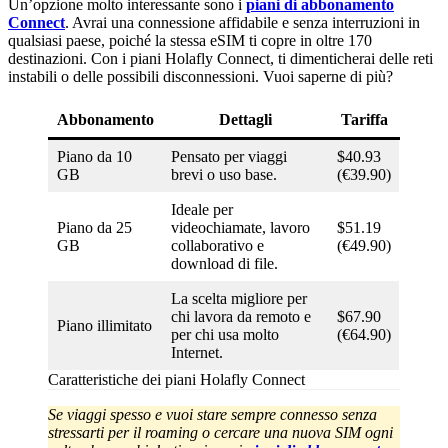
Un’opzione molto interessante sono i
piani di abbonamento
Connect
. Avrai una connessione affidabile e senza interruzioni in
qualsiasi paese, poiché la stessa eSIM ti copre in oltre 170
destinazioni. Con i piani Holafly Connect, ti dimenticherai delle reti
instabili o delle possibili disconnessioni. Vuoi saperne di più?
Abbonamento
Dettagli
Tariffa
Piano da 10
Pensato per viaggi
$40.93
GB
brevi o uso base.
(€39.90)
Ideale per
Piano da 25
videochiamate, lavoro
$51.19
GB
collaborativo e
(€49.90)
download di file.
La scelta migliore per
chi lavora da remoto e
$67.90
Piano illimitato
per chi usa molto
(€64.90)
Internet.
Caratteristiche dei piani Holafly Connect
Se viaggi spesso e vuoi stare sempre connesso senza
stressarti per il roaming o cercare una nuova SIM ogni