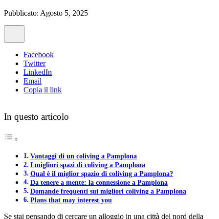
Pubblicato: Agosto 5, 2025
Facebook
Twitter
LinkedIn
Email
Copia il link
In questo articolo
Vantaggi di un coliving a Pamplona
I migliori spazi di coliving a Pamplona
Qual è il miglior spazio di coliving a Pamplona?
Da tenere a mente: la connessione a Pamplona
Domande frequenti sui migliori coliving a Pamplona
Plans that may interest you
Se stai pensando di cercare un alloggio in una città del nord della