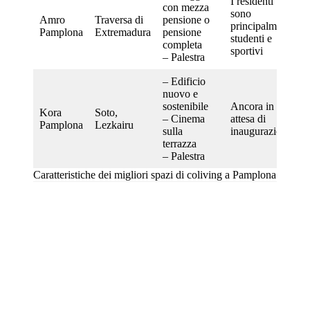
I residenti
con mezza
sono
Amro
Traversa di
pensione o
principalmente
Pamplona
Extremadura
pensione
studenti e
completa
sportivi
– Palestra
– Edificio
nuovo e
sostenibile
Ancora in
Kora
Soto,
– Cinema
attesa di
Pamplona
Lezkairu
sulla
inaugurazione
terrazza
– Palestra
Caratteristiche dei migliori spazi di coliving a Pamplona