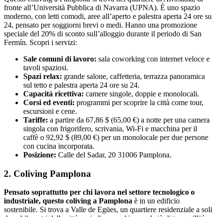
fronte all’Università Pubblica di Navarra (UPNA). È uno spazio
moderno, con letti comodi, aree all’aperto e palestra aperta 24 ore su
24, pensato per soggiorni brevi o medi. Hanno una promozione
speciale del 20% di sconto sull’alloggio durante il periodo di San
Fermín. Scopri i servizi:
Sale comuni di lavoro:
sala coworking con internet veloce e
tavoli spaziosi.
Spazi relax:
grande salone, caffetteria, terrazza panoramica
sul tetto e palestra aperta 24 ore su 24.
Capacità ricettiva:
camere singole, doppie e monolocali.
Corsi ed eventi:
programmi per scoprire la città come tour,
escursioni e cene.
Tariffe:
a partire da 67,86 $ (65,00 €) a notte per una camera
singola con frigorifero, scrivania, Wi-Fi e macchina per il
caffè o 92,92 $ (89,00 €) per un monolocale per due persone
con cucina incorporata.
Posizione:
Calle del Sadar, 20 31006 Pamplona.
2. Coliving Pamplona
Pensato soprattutto per chi lavora nel settore tecnologico o
industriale, questo coliving a Pamplona
è in un edificio
sostenibile. Si trova a Valle de Egües, un quartiere residenziale a soli