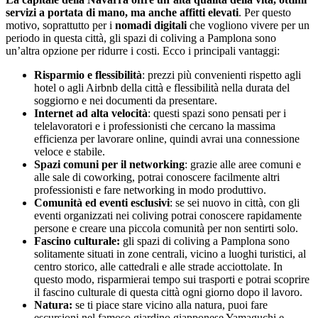
servizi a portata di mano, ma anche affitti elevati
. Per questo
motivo, soprattutto per i
nomadi digitali
che vogliono vivere per un
periodo in questa città, gli spazi di coliving a Pamplona sono
un’altra opzione per ridurre i costi. Ecco i principali vantaggi:
Risparmio e flessibilità
: prezzi più convenienti rispetto agli
hotel o agli Airbnb della città e flessibilità nella durata del
soggiorno e nei documenti da presentare.
Internet ad alta velocità
: questi spazi sono pensati per i
telelavoratori e i professionisti che cercano la massima
efficienza per lavorare online, quindi avrai una connessione
veloce e stabile.
Spazi comuni per il networking
: grazie alle aree comuni e
alle sale di coworking, potrai conoscere facilmente altri
professionisti e fare networking in modo produttivo.
Comunità ed eventi esclusivi
: se sei nuovo in città, con gli
eventi organizzati nei coliving potrai conoscere rapidamente
persone e creare una piccola comunità per non sentirti solo.
Fascino culturale:
gli spazi di coliving a Pamplona sono
solitamente situati in zone centrali, vicino a luoghi turistici, al
centro storico, alle cattedrali e alle strade acciottolate. In
questo modo, risparmierai tempo sui trasporti e potrai scoprire
il fascino culturale di questa città ogni giorno dopo il lavoro.
Natura:
se ti piace stare vicino alla natura, puoi fare
escursioni nel famoso giardino giapponese Yamaguchi e