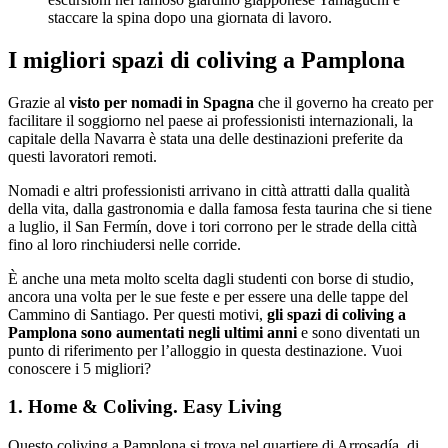
staccare la spina dopo una giornata di lavoro.
I migliori spazi di coliving a Pamplona
Grazie al
visto per nomadi in Spagna
che il governo ha creato per
facilitare il soggiorno nel paese ai professionisti internazionali, la
capitale della Navarra è stata una delle destinazioni preferite da
questi lavoratori remoti.
Nomadi e altri professionisti arrivano in città attratti dalla qualità
della vita, dalla gastronomia e dalla famosa festa taurina che si tiene
a luglio, il San Fermín, dove i tori corrono per le strade della città
fino al loro rinchiudersi nelle corride.
È anche una meta molto scelta dagli studenti con
borse di studio,
ancora una volta per le sue feste e per essere una delle tappe del
Cammino di Santiago. Per questi motivi,
gli spazi di coliving a
Pamplona sono aumentati negli ultimi anni
e sono diventati un
punto di riferimento per l’alloggio in questa destinazione. Vuoi
conoscere i 5 migliori?
1. Home & Coliving. Easy Living
Questo coliving a Pamplona si trova nel quartiere di Arrosadía, di