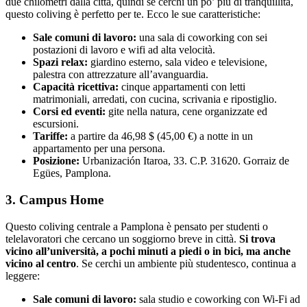
due chilometri dalla città, quindi se cerchi un po’ più di tranquillità,
questo coliving è perfetto per te. Ecco le sue caratteristiche:
Sale comuni di lavoro:
una sala di coworking con sei
postazioni di lavoro e wifi ad alta velocità.
Spazi relax:
giardino esterno, sala video e televisione,
palestra con attrezzature all’avanguardia.
Capacità ricettiva:
cinque appartamenti con letti
matrimoniali, arredati, con cucina, scrivania e ripostiglio.
Corsi ed eventi:
gite nella natura, cene organizzate ed
escursioni.
Tariffe:
a partire da 46,98 $ (45,00 €) a notte in un
appartamento per una persona.
Posizione:
Urbanización Itaroa, 33. C.P. 31620. Gorraiz de
Egües, Pamplona.
3. Campus Home
Questo coliving centrale a Pamplona è pensato per studenti o
telelavoratori che cercano un soggiorno breve in città.
Si trova
vicino all’università, a pochi minuti a piedi o in bici, ma anche
vicino al centro
. Se cerchi un ambiente più studentesco, continua a
leggere:
Sale comuni di lavoro:
sala studio e coworking con Wi-Fi ad