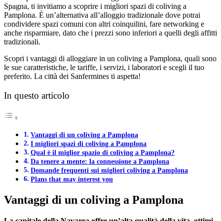
Spagna, ti invitiamo a scoprire i migliori spazi di coliving a
Pamplona. È un’alternativa all’alloggio tradizionale dove potrai
condividere spazi comuni con altri coinquilini, fare networking e
anche risparmiare, dato che i prezzi sono inferiori a quelli degli affitti
tradizionali.
Scopri i vantaggi di alloggiare in un coliving a Pamplona, quali sono
le sue caratteristiche, le tariffe, i servizi, i laboratori e scegli il tuo
preferito. La città dei Sanfermines ti aspetta!
In questo articolo
Vantaggi di un coliving a Pamplona
I migliori spazi di coliving a Pamplona
Qual è il miglior spazio di coliving a Pamplona?
Da tenere a mente: la connessione a Pamplona
Domande frequenti sui migliori coliving a Pamplona
Plans that may interest you
Vantaggi di un coliving a Pamplona
La capitale della Navarra offre un’alta qualità della vita, ottimi