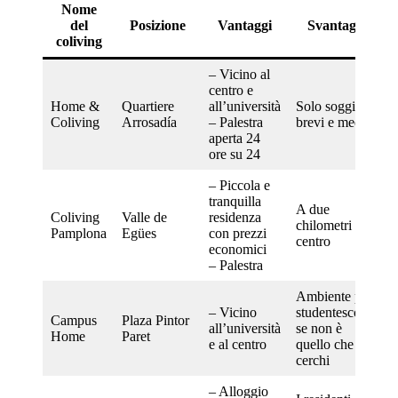
Nome
del
Posizione
Vantaggi
Svantaggi
coliving
– Vicino al
centro e
Home &
Quartiere
all’università
Solo soggiorni
Coliving
Arrosadía
– Palestra
brevi e medi
aperta 24
ore su 24
– Piccola e
tranquilla
A due
Coliving
Valle de
residenza
chilometri dal
Pamplona
Egües
con prezzi
centro
economici
– Palestra
Ambiente più
– Vicino
studentesco,
Campus
Plaza Pintor
all’università
se non è
Home
Paret
e al centro
quello che
cerchi
– Alloggio