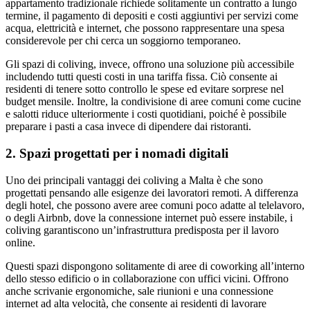
appartamento tradizionale richiede solitamente un contratto a lungo
termine, il pagamento di depositi e costi aggiuntivi per servizi come
acqua, elettricità e internet, che possono rappresentare una spesa
considerevole per chi cerca un soggiorno temporaneo.
Gli spazi di coliving, invece, offrono una soluzione più accessibile
includendo tutti questi costi in una tariffa fissa. Ciò consente ai
residenti di tenere sotto controllo le spese ed evitare sorprese nel
budget mensile. Inoltre, la condivisione di aree comuni come cucine
e salotti riduce ulteriormente i costi quotidiani, poiché è possibile
preparare i pasti a casa invece di dipendere dai ristoranti.
2. Spazi progettati per i nomadi digitali
Uno dei principali vantaggi dei coliving a Malta è che sono
progettati pensando alle esigenze dei lavoratori remoti. A differenza
degli hotel, che possono avere aree comuni poco adatte al telelavoro,
o degli Airbnb, dove la connessione internet può essere instabile, i
coliving garantiscono un’infrastruttura predisposta per il lavoro
online.
Questi spazi dispongono solitamente di aree di coworking all’interno
dello stesso edificio o in collaborazione con uffici vicini. Offrono
anche scrivanie ergonomiche, sale riunioni e una connessione
internet ad alta velocità, che consente ai residenti di lavorare