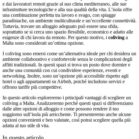
e dai lavoratori remoti grazie al suo clima mediterraneo, alle sue
infrastrutture tecnologiche e alla sua qualità della vita. L’isola offre
una combinazione perfetta tra lavoro e svago, con spiagge
paradisiache, un ambiente multiculturale e un’eccellente connettività.
Tuttavia, trovare un alloggio adeguato può essere una sfida,
soprattutto se si cerca uno spazio flessibile, economico e adatto alle
esigenze di chi lavora da remoto. Per questo motivo, i
coliving
a
Malta sono considerati un’ottima opzione.
I coliving sono emersi come un’alternativa ideale per chi desidera un
ambiente collaborativo e confortevole senza le complicazioni degli
affitti tradizionali. In questi spazi si trova un posto dove dormire e
anche una comunità con cui condividere esperienze, eventi e
networking. Inoltre, sono un’opzione più accessibile rispetto agli
hotel o agli appartamenti su Airbnb, poiché includono servizi e
offrono tariffe più competitive.
In questo articolo esploreremo i principali vantaggi di scegliere un
coliving a Malta. Analizzeremo perché questi spazi si differenziano
dalle altre opzioni di alloggio e come possono rendere il tuo
soggiorno sull’isola più arricchente. Ti presenteremo anche alcune
opzioni convenienti e ben valutate, così potrai scegliere quella più
adatta al tuo stile di vita.
In questo articolo