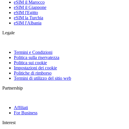
eSIM il Marocco
eSIM il Giappone
eSIM l'Egitto
eSIM la Turchia
eSIM l'Albania
Legale
Termini e Condizioni
Politica sulla riservatezza
Politica sui cookie
Impostazioni dei cookie
Politiche di rimborso
Termini di utilizzo del sitio web
Partnership
Affiliati
For Business
Interest