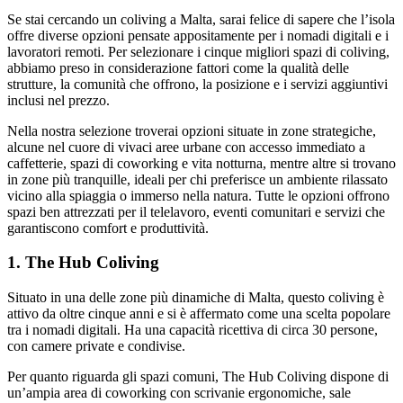
Se stai cercando un coliving a Malta, sarai felice di sapere che l’isola
offre diverse opzioni pensate appositamente per i nomadi digitali e i
lavoratori remoti. Per selezionare i cinque migliori spazi di coliving,
abbiamo preso in considerazione fattori come la qualità delle
strutture, la comunità che offrono, la posizione e i servizi aggiuntivi
inclusi nel prezzo.
Nella nostra selezione troverai opzioni situate in zone strategiche,
alcune nel cuore di vivaci aree urbane con accesso immediato a
caffetterie, spazi di coworking e vita notturna, mentre altre si trovano
in zone più tranquille, ideali per chi preferisce un ambiente rilassato
vicino alla spiaggia o immerso nella natura. Tutte le opzioni offrono
spazi ben attrezzati per il telelavoro, eventi comunitari e servizi che
garantiscono comfort e produttività.
1. The Hub Coliving
Situato in una delle zone più dinamiche di Malta, questo coliving è
attivo da oltre cinque anni e si è affermato come una scelta popolare
tra i nomadi digitali. Ha una capacità ricettiva di circa 30 persone,
con camere private e condivise.
Per quanto riguarda gli spazi comuni, The Hub Coliving dispone di
un’ampia area di coworking con scrivanie ergonomiche, sale