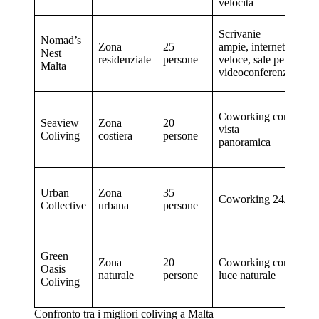
velocità
Scrivanie
Nomad’s
Ce
Zona
25
ampie, internet
Nest
eve
residenziale
persone
veloce, sale per
Malta
ne
videoconferenze
Coworking con
Me
Seaview
Zona
20
vista
esc
Coliving
costiera
persone
panoramica
im
Eve
Urban
Zona
35
Coworking 24/7
inc
Collective
urbana
persone
ter
Green
Es
Zona
20
Coworking con
Oasis
vig
naturale
persone
luce naturale
Coliving
gr
Confronto tra i migliori coliving a Malta