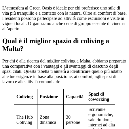
L’atmosfera al Green Oasis è ideale per chi preferisce uno stile di
vita più tranquillo e a contatto con la natura. Oltre ai comfort di base,
i residenti possono partecipare ad attività come escursioni e visite ai
vigneti locali. Organizzano anche cene di gruppo e serate di cinema
all’aperto.
Qual è il miglior spazio di coliving a
Malta?
Per chi è alla ricerca del miglior coliving a Malta, abbiamo preparato
una comparativa con i vantaggi e gli svantaggi di ciascuno degli
spazi citati. Questa tabella ti aiuterà a identificare quello più adatto
alle tue esigenze in base alla posizione, ai comfort, agli spazi di
lavoro e alle attività comunitarie.
Spazi di
Att
Coliving
Posizione
Capacità
coworking
eve
Scrivanie
Co
ergonomiche,
The Hub
Zona
30
ne
sale riunioni,
Coliving
dinamica
persone
ser
internet ad alta
esc