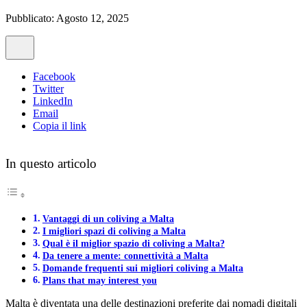
Pubblicato: Agosto 12, 2025
Facebook
Twitter
LinkedIn
Email
Copia il link
In questo articolo
Vantaggi di un coliving a Malta
I migliori spazi di coliving a Malta
Qual è il miglior spazio di coliving a Malta?
Da tenere a mente: connettività a Malta
Domande frequenti sui migliori coliving a Malta
Plans that may interest you
Malta è diventata una delle destinazioni preferite dai nomadi digitali