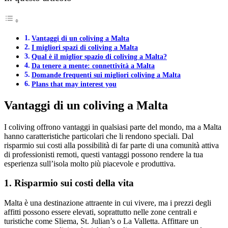
Vantaggi di un coliving a Malta
I migliori spazi di coliving a Malta
Qual è il miglior spazio di coliving a Malta?
Da tenere a mente: connettività a Malta
Domande frequenti sui migliori coliving a Malta
Plans that may interest you
Vantaggi di un coliving a Malta
I coliving offrono vantaggi in qualsiasi parte del mondo, ma a Malta
hanno caratteristiche particolari che li rendono speciali. Dal
risparmio sui costi alla possibilità di far parte di una comunità attiva
di professionisti remoti, questi vantaggi possono rendere la tua
esperienza sull’isola molto più piacevole e produttiva.
1. Risparmio sui costi della vita
Malta è una destinazione attraente in cui vivere, ma i prezzi degli
affitti possono essere elevati, soprattutto nelle zone centrali e
turistiche come Sliema, St. Julian’s o La Valletta. Affittare un