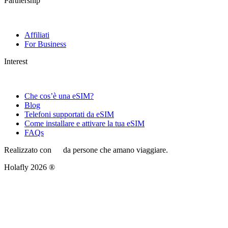
Partnership
Affiliati
For Business
Interest
Che cos’è una eSIM?
Blog
Telefoni supportati da eSIM
Come installare e attivare la tua eSIM
FAQs
Realizzato con
da persone che amano viaggiare.
Holafly 2026 ®