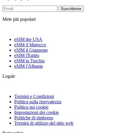
Suscribirme
Mete più popolari
eSIM the USA
eSIM il Marocco
eSIM il Giappone
eSIM l'Egitto
eSIM la Turchia
eSIM l'Albania
Legale
Termini e Condizioni
Politica sulla riservatezza
Politica sui cookie
Impostazioni dei cookie
Politiche di rimborso
Termini di utilizzo del sitio web