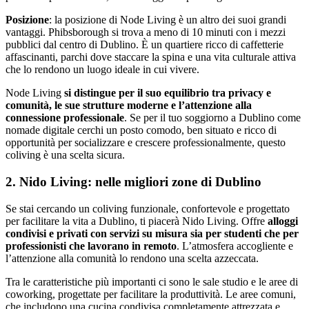
Posizione
: la posizione di Node Living è un altro dei suoi grandi
vantaggi. Phibsborough si trova a meno di 10 minuti con i mezzi
pubblici dal centro di Dublino. È un quartiere ricco di caffetterie
affascinanti, parchi dove staccare la spina e una vita culturale attiva
che lo rendono un luogo ideale in cui vivere.
Node Living
si distingue per il suo equilibrio tra privacy e
comunità, le sue strutture moderne e l’attenzione alla
connessione professionale
. Se per il tuo soggiorno a Dublino come
nomade digitale cerchi un posto comodo, ben situato e ricco di
opportunità per socializzare e crescere professionalmente, questo
coliving è una scelta sicura.
2. Nido Living: nelle migliori zone di Dublino
Se stai cercando un coliving funzionale, confortevole e progettato
per facilitare la vita a Dublino, ti piacerà Nido Living. Offre
alloggi
condivisi e privati con servizi su misura sia per studenti che per
professionisti che lavorano in remoto
. L’atmosfera accogliente e
l’attenzione alla comunità lo rendono una scelta azzeccata.
Tra le caratteristiche più importanti ci sono le sale studio e le aree di
coworking, progettate per facilitare la produttività. Le aree comuni,
che includono una cucina condivisa completamente attrezzata e