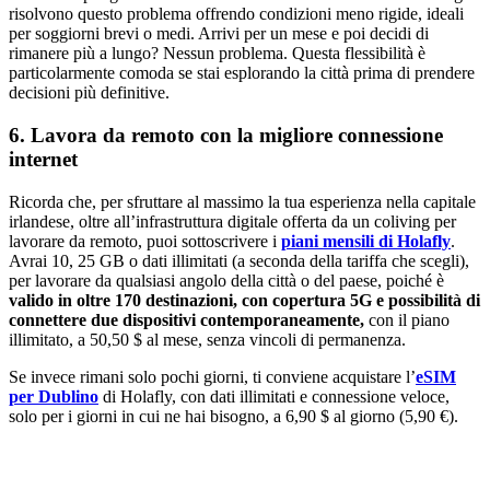
risolvono questo problema offrendo condizioni meno rigide, ideali
per soggiorni brevi o medi. Arrivi per un mese e poi decidi di
rimanere più a lungo? Nessun problema. Questa flessibilità è
particolarmente comoda se stai esplorando la città prima di prendere
decisioni più definitive.
6. Lavora da remoto con la migliore connessione
internet
Ricorda che, per sfruttare al massimo la tua esperienza nella capitale
irlandese, oltre all’infrastruttura digitale offerta da un coliving per
lavorare da remoto, puoi sottoscrivere i
piani mensili di Holafly
.
Avrai 10, 25 GB o dati illimitati (a seconda della tariffa che scegli),
per lavorare da qualsiasi angolo della città o del paese, poiché è
valido in oltre 170 destinazioni, con copertura 5G e possibilità di
connettere due dispositivi contemporaneamente,
con il piano
illimitato, a 50,50 $ al mese, senza vincoli di permanenza.
Se invece rimani solo pochi giorni, ti conviene acquistare l’
eSIM
per Dublino
di Holafly, con dati illimitati e connessione veloce,
solo per i giorni in cui ne hai bisogno, a 6,90 $ al giorno (5,90 €).