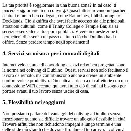
La tua priorità è soggiornare in una buona zona? In tal caso, ti
piacerà soggiornare in un coliving. Quasi tutti si trovano in quartieri
centrali o molto ben collegati, come Rathmines, Phibsborough o
Docklands. Ciò significa che avrai facile accesso sia alle principali
attrazioni culturali, come il Trinity College o Temple Bar, sia ai
servizi essenziali e ai trasporti pubblici. Vivere in queste zone ti
permetterà di essere a un passo da tutto ciò che Dublino ha da
offrire. Senza perdere tempo negli spostamenti!
4. Servizi su misura per i nomadi digitali
Internet veloce, aree di coworking e spazi relax ben progettati sono
la norma nei coliving di Dublino. Questi servizi non solo facilitano il
lavoro da remoto, ma contribuiscono anche a creare un ambiente
confortevole e produttivo. Dimentica la ricerca di caffetterie con una
connessione WiFi decente: qui avrai tutto ciò di cui hai bisogno per
portare avanti il tuo lavoro senza uscire di casa.
5. Flessibilità nei soggiorni
Non possiamo parlare dei vantaggi dei coliving a Dublino senza
menzionare quanto sia difficile trovare un alloggio flessibile in città.
Trovare affitti che non richiedono impegni a lungo termine è una
delle sfide più grandi che dovrai affrontare al tuo arrivo. I coliving