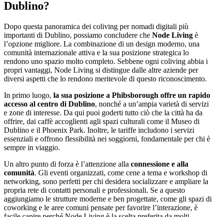
Dublino?
Dopo questa panoramica dei coliving per nomadi digitali più
importanti di Dublino, possiamo concludere che
Node Living
è
l’opzione migliore. La combinazione di un design moderno, una
comunità internazionale attiva e la sua posizione strategica lo
rendono uno spazio molto completo. Sebbene ogni coliving abbia i
propri vantaggi, Node Living si distingue dalle altre aziende per
diversi aspetti che lo rendono meritevole di questo riconoscimento.
In primo luogo,
la sua posizione a Phibsborough offre un rapido
accesso al centro di Dublino
, nonché a un’ampia varietà di servizi
e zone di interesse. Da qui puoi goderti tutto ciò che la città ha da
offrire, dai caffè accoglienti agli spazi culturali come il Museo di
Dublino e il Phoenix Park. Inoltre, le tariffe includono i servizi
essenziali e offrono flessibilità nei soggiorni, fondamentale per chi è
sempre in viaggio.
Un altro punto di forza è l’attenzione alla
connessione e alla
comunità
. Gli eventi organizzati, come cene a tema e workshop di
networking, sono perfetti per chi desidera socializzare e ampliare la
propria rete di contatti personali e professionali. Se a questo
aggiungiamo le strutture moderne e ben progettate, come gli spazi di
coworking e le aree comuni pensate per favorire l’interazione, è
facile capire perché Node Living è la scelta preferita da molti.