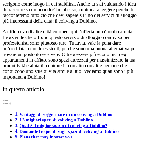
scelgono come luogo in cui stabilirsi. Anche tu stai valutando l’idea
di trascorrervi un periodo? In tal caso, continua a leggere perché ti
racconteremo tutto ciò che devi sapere su uno dei servizi di alloggio
più interessanti della città: il coliving a Dublino.
A differenza di altre città europee, qui l’offerta non è molto ampia.
Le aziende che offrono questo servizio di alloggio condiviso per
professionisti sono piuttosto rare. Tuttavia, vale la pena dare
un’occhiata a quelle esistenti, perché sono una buona alternativa per
trovare un posto dove vivere. Oltre a essere più economici degli
appartamenti in affitto, sono spazi attrezzati per massimizzare la tua
produttività e aiutarti a entrare in contatto con altre persone che
conducono uno stile di vita simile al tuo. Vediamo quali sono i più
importanti a Dublino!
In questo articolo
Vantaggi di soggiornare in un coliving a Dublino
I 3 migliori spazi di coliving a Dublino
Qual è il miglior spazio di coliving a Dublino?
Domande frequenti sugli spazi di coliving a Dublino
Plans that may interest you