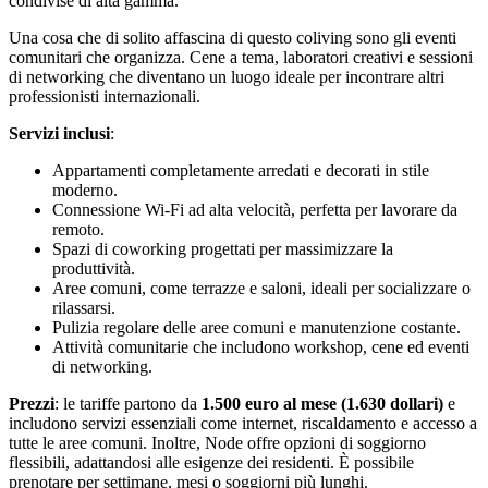
condivise di alta gamma.
Una cosa che di solito affascina di questo coliving sono gli eventi
comunitari che organizza. Cene a tema, laboratori creativi e sessioni
di networking che diventano un luogo ideale per incontrare altri
professionisti internazionali.
Servizi inclusi
:
Appartamenti completamente arredati e decorati in stile
moderno.
Connessione Wi-Fi ad alta velocità, perfetta per lavorare da
remoto.
Spazi di coworking progettati per massimizzare la
produttività.
Aree comuni, come terrazze e saloni, ideali per socializzare o
rilassarsi.
Pulizia regolare delle aree comuni e manutenzione costante.
Attività comunitarie che includono workshop, cene ed eventi
di networking.
Prezzi
: le tariffe partono da
1.500 euro al mese (1.630 dollari)
e
includono servizi essenziali come internet, riscaldamento e accesso a
tutte le aree comuni. Inoltre, Node offre opzioni di soggiorno
flessibili, adattandosi alle esigenze dei residenti. È possibile
prenotare per settimane, mesi o soggiorni più lunghi.