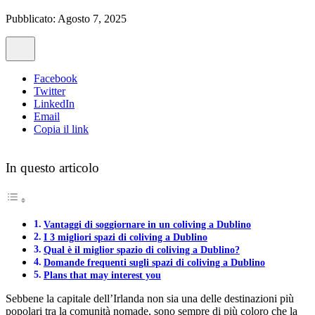
Pubblicato: Agosto 7, 2025
Facebook
Twitter
LinkedIn
Email
Copia il link
In questo articolo
Vantaggi di soggiornare in un coliving a Dublino
I 3 migliori spazi di coliving a Dublino
Qual è il miglior spazio di coliving a Dublino?
Domande frequenti sugli spazi di coliving a Dublino
Plans that may interest you
Sebbene la capitale dell’Irlanda non sia una delle destinazioni più
popolari tra la comunità nomade, sono sempre di più coloro che la