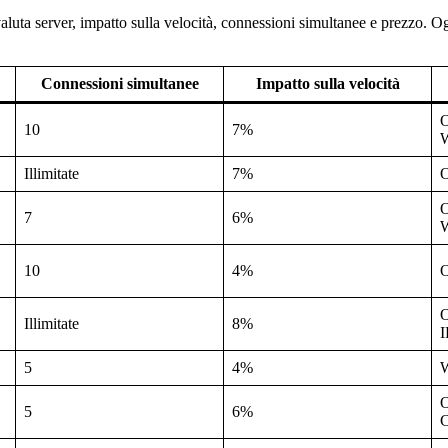
aluta server, impatto sulla velocità, connessioni simultanee e prezzo. O
Connessioni simultanee
Impatto sulla velocità
10
7%
W
Illimitate
7%
7
6%
W
10
4%
O
Illimitate
8%
5
4%
O
5
6%
C