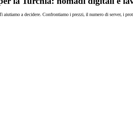
er la Turchia: nomadi digitali e la
iutiamo a decidere. Confrontiamo i prezzi, il numero di server, i protoco