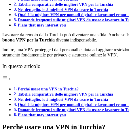
Tabella comparativa delle migliori VPN per la Turchia
Nel dettaglio, le 5 migliori VPN da usare in Turchia
Qual è la migliore VPN per nomadi digitali e lavoratori remoti
Domande frequenti sulle migliori VPN da usare e lavorare in T
Plans that may interest you
Lavorare da remoto dalla Turchia può diventare una sfida. Anche se Ist
buona VPN per la Turchia
diventa indispensabile.
Inoltre, una VPN protegge i dati personali e aiuta ad aggirare restrizi
strumento fondamentale per privacy e sicurezza online: la VPN.
In questo articolo
Perché usare una VPN in Turchia?
Tabella comparativa delle migliori VPN per la Turchia
Nel dettaglio, le 5 migliori VPN da usare in Turchia
Qual è la migliore VPN per nomadi digitali e lavoratori remoti
Domande frequenti sulle migliori VPN da usare e lavorare in T
Plans that may interest you
Perché usare una VPN in Turchia?