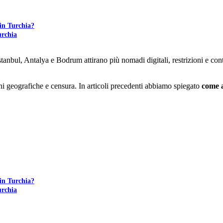
 in Turchia?
urchia
anbul, Antalya e Bodrum attirano più nomadi digitali, restrizioni e con
oni geografiche e censura. In articoli precedenti abbiamo spiegato
come 
 in Turchia?
urchia