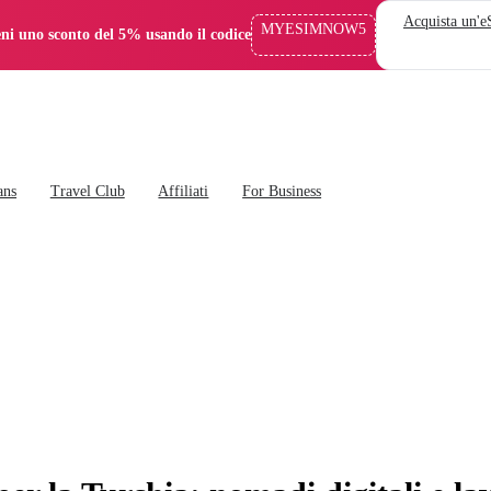
Acquista un'
MYESIMNOW5
eni uno sconto del 5% usando il codice
ans
Travel Club
Affiliati
For Business