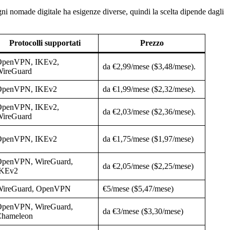
gni nomade digitale ha esigenze diverse, quindi la scelta dipende dagli
Protocolli supportati
Prezzo
OpenVPN, IKEv2,
da €2,99/mese ($3,48/mese).
ireGuard
OpenVPN, IKEv2
da €1,99/mese ($2,32/mese).
OpenVPN, IKEv2,
da €2,03/mese ($2,36/mese).
ireGuard
OpenVPN, IKEv2
da €1,75/mese ($1,97/mese)
penVPN, WireGuard,
da €2,05/mese ($2,25/mese)
IKEv2
WireGuard, OpenVPN
€5/mese ($5,47/mese)
penVPN, WireGuard,
da €3/mese ($3,30/mese)
hameleon