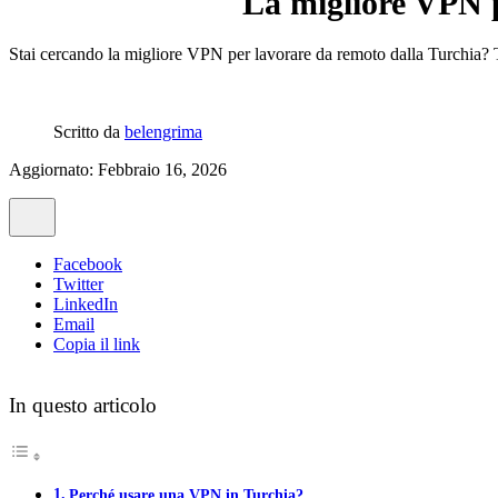
La migliore VPN p
Stai cercando la migliore VPN per lavorare da remoto dalla Turchia? Ti a
Scritto da
belengrima
Aggiornato: Febbraio 16, 2026
Facebook
Twitter
LinkedIn
Email
Copia il link
In questo articolo
Perché usare una VPN in Turchia?