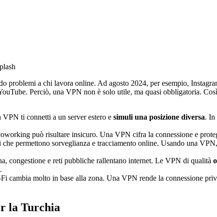
plash
ando problemi a chi lavora online. Ad agosto 2024, per esempio, Instagr
e YouTube. Perciò, una VPN non è solo utile, ma quasi obbligatoria. Così 
VPN ti connetti a un server estero e
simuli una posizione diversa
. I
 coworking può risultare insicuro. Una VPN cifra la connessione e prote
gi che permettono sorveglianza e tracciamento online. Usando una VPN
a, congestione e reti pubbliche rallentano internet. Le VPN di qualità
o
.
-Fi cambia molto in base alla zona. Una VPN rende la connessione priva
r la Turchia