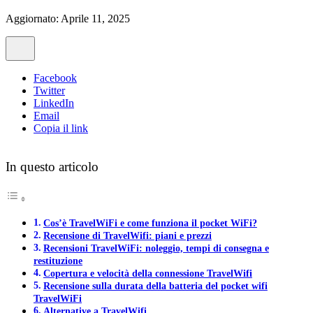
Aggiornato: Aprile 11, 2025
Facebook
Twitter
LinkedIn
Email
Copia il link
In questo articolo
Cos’è TravelWiFi e come funziona il pocket WiFi?
Recensione di TravelWifi: piani e prezzi
Recensioni TravelWiFi: noleggio, tempi di consegna e
restituzione
Copertura e velocità della connessione TravelWifi
Recensione sulla durata della batteria del pocket wifi
TravelWiFi
Alternative a TravelWifi