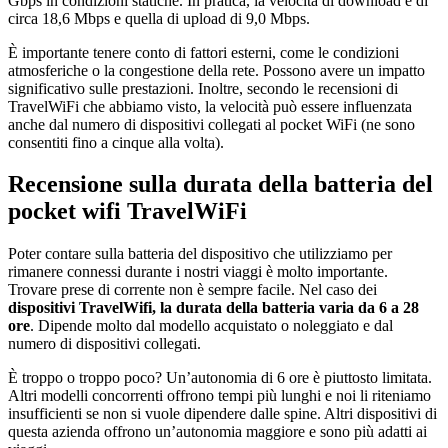
Gbps in condizioni statiche. In pratica, la velocità di download è di
circa 18,6 Mbps e quella di upload di 9,0 Mbps.
È importante tenere conto di fattori esterni, come le condizioni
atmosferiche o la congestione della rete. Possono avere un impatto
significativo sulle prestazioni. Inoltre, secondo le recensioni di
TravelWiFi che abbiamo visto, la velocità può essere influenzata
anche dal numero di dispositivi collegati al pocket WiFi (ne sono
consentiti fino a cinque alla volta).
Recensione sulla durata della batteria del
pocket wifi TravelWiFi
Poter contare sulla batteria del dispositivo che utilizziamo per
rimanere connessi durante i nostri viaggi è molto importante.
Trovare prese di corrente non è sempre facile. Nel caso dei
dispositivi TravelWifi, la durata della batteria varia da 6 a 28
ore
. Dipende molto dal modello acquistato o noleggiato e dal
numero di dispositivi collegati.
È troppo o troppo poco? Un’autonomia di 6 ore è piuttosto limitata.
Altri modelli concorrenti offrono tempi più lunghi e noi li riteniamo
insufficienti se non si vuole dipendere dalle spine. Altri dispositivi di
questa azienda offrono un’autonomia maggiore e sono più adatti ai