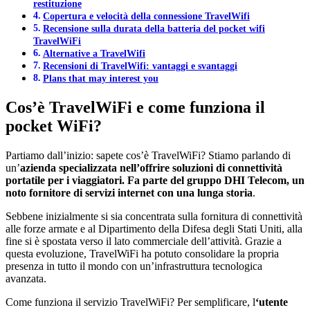
restituzione
Copertura e velocità della connessione TravelWifi
Recensione sulla durata della batteria del pocket wifi
TravelWiFi
Alternative a TravelWifi
Recensioni di TravelWifi: vantaggi e svantaggi
Plans that may interest you
Cos’è TravelWiFi e come funziona il
pocket WiFi?
Partiamo dall’inizio: sapete cos’è TravelWiFi? Stiamo parlando di
un’
azienda specializzata nell’offrire soluzioni di connettività
portatile per i viaggiatori.
Fa parte del gruppo DHI Telecom, un
noto fornitore di servizi internet con una lunga storia
.
Sebbene inizialmente si sia concentrata sulla fornitura di connettività
alle forze armate e al Dipartimento della Difesa degli Stati Uniti, alla
fine si è spostata verso il lato commerciale dell’attività. Grazie a
questa evoluzione, TravelWiFi ha potuto consolidare la propria
presenza in tutto il mondo con un’infrastruttura tecnologica
avanzata.
Come funziona il servizio TravelWiFi? Per semplificare, l
‘utente