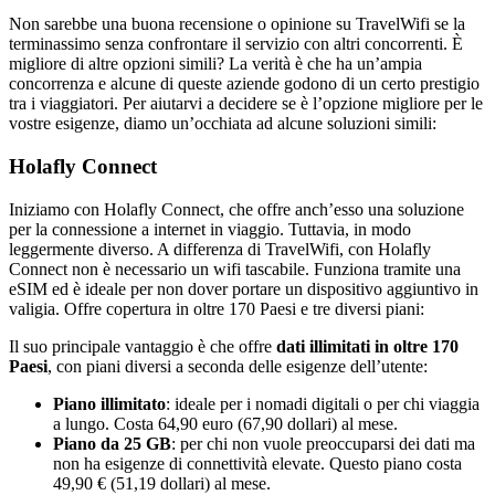
Non sarebbe una buona recensione o opinione su TravelWifi se la
terminassimo senza confrontare il servizio con altri concorrenti. È
migliore di altre opzioni simili? La verità è che ha un’ampia
concorrenza e alcune di queste aziende godono di un certo prestigio
tra i viaggiatori. Per aiutarvi a decidere se è l’opzione migliore per le
vostre esigenze, diamo un’occhiata ad alcune soluzioni simili:
Holafly Connect
Iniziamo con Holafly Connect, che offre anch’esso una soluzione
per la connessione a internet in viaggio. Tuttavia, in modo
leggermente diverso. A differenza di TravelWifi, con Holafly
Connect non è necessario un wifi tascabile. Funziona tramite una
eSIM ed è ideale per non dover portare un dispositivo aggiuntivo in
valigia. Offre copertura in oltre 170 Paesi e tre diversi piani:
Il suo principale vantaggio è che offre
dati illimitati in oltre 170
Paesi
, con piani diversi a seconda delle esigenze dell’utente:
Piano illimitato
: ideale per i nomadi digitali o per chi viaggia
a lungo. Costa 64,90 euro (67,90 dollari) al mese.
Piano da 25 GB
: per chi non vuole preoccuparsi dei dati ma
non ha esigenze di connettività elevate. Questo piano costa
49,90 € (51,19 dollari) al mese.