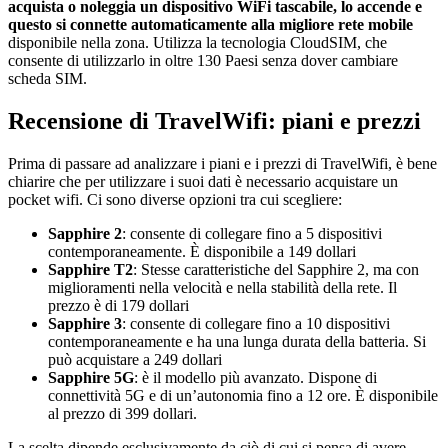
acquista o noleggia un dispositivo WiFi tascabile, lo accende e
questo si connette automaticamente alla migliore rete mobile
disponibile nella zona. Utilizza la tecnologia CloudSIM, che
consente di utilizzarlo in oltre 130 Paesi senza dover cambiare
scheda SIM.
Recensione di TravelWifi: piani e prezzi
Prima di passare ad analizzare i piani e i prezzi di TravelWifi, è bene
chiarire che per utilizzare i suoi dati è necessario acquistare un
pocket wifi. Ci sono diverse opzioni tra cui scegliere:
Sapphire 2
: consente di collegare fino a 5 dispositivi
contemporaneamente. È disponibile a 149 dollari
Sapphire T2
: Stesse caratteristiche del Sapphire 2, ma con
miglioramenti nella velocità e nella stabilità della rete. Il
prezzo è di 179 dollari
Sapphire 3
: consente di collegare fino a 10 dispositivi
contemporaneamente e ha una lunga durata della batteria. Si
può acquistare a 249 dollari
Sapphire 5G
: è il modello più avanzato. Dispone di
connettività 5G e di un’autonomia fino a 12 ore. È disponibile
al prezzo di 399 dollari.
La scelta dipende esclusivamente da ciò di cui si pensa di avere