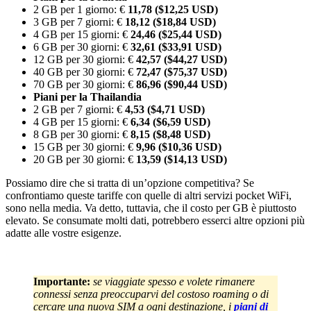
2 GB per 1 giorno: €
11,78 ($12,25 USD)
3 GB per 7 giorni: €
18,12 ($18,84 USD)
4 GB per 15 giorni: €
24,46 ($25,44 USD)
6 GB per 30 giorni: €
32,61 ($33,91 USD)
12 GB per 30 giorni: €
42,57 ($44,27 USD)
40 GB per 30 giorni: €
72,47 ($75,37 USD)
70 GB per 30 giorni: €
86,96 ($90,44 USD)
Piani per la Thailandia
2 GB per 7 giorni: €
4,53 ($4,71 USD)
4 GB per 15 giorni: €
6,34 ($6,59 USD)
8 GB per 30 giorni: €
8,15 ($8,48 USD)
15 GB per 30 giorni: €
9,96 ($10,36 USD)
20 GB per 30 giorni: €
13,59 ($14,13 USD)
Possiamo dire che si tratta di un’opzione competitiva? Se
confrontiamo queste tariffe con quelle di altri servizi pocket WiFi,
sono nella media. Va detto, tuttavia, che il costo per GB è piuttosto
elevato. Se consumate molti dati, potrebbero esserci altre opzioni più
adatte alle vostre esigenze.
Importante:
se viaggiate spesso e volete rimanere
connessi senza preoccuparvi del costoso roaming o di
cercare una nuova SIM a ogni destinazione, i
piani di