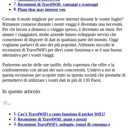
Recensioni di TravelWifi: vantaggi e svantaggi
Plans that may interest you
Cercate il modo migliore per avere internet durante le vostre fughe?
Rimanere connessi durante i nostri viaggi è diventata una necessità.
Per chi lavora a distanza o viaggia spesso, è diventato un must. Per
aiutare i viaggiatori, molte aziende hanno sviluppato servizi che
consentono di disporre di dati in qualsiasi parte del mondo. Oggi
vogliamo parlarvi di uno dei più popolari. Abbiamo raccolto le
recensioni di TravelWiFi per dirvi come funziona e se è una buona
alternativa per i vostri viaggi.
Parleremo anche delle sue tariffe, della copertura che offre e la
confronteremo con alcuni dei suoi concorrenti. Unitevi a noi in
questa recensione per scoprire tutto su questa società che promette di
permettervi di utilizzare i vostri dati in più di 130 Paesi.
In questo articolo
Cos’è TravelWiFi e come funziona il pocket WiFi?
Recensione di TravelWifi: piani e prezzi
Recensioni TravelWiFi: noleggio, tempi di consegna e