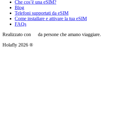
Che cos’è una eSIM?
Blog
Telefoni supportati da eSIM
Come installare e attivare la tua eSIM
FAQs
Realizzato con
da persone che amano viaggiare.
Holafly 2026 ®