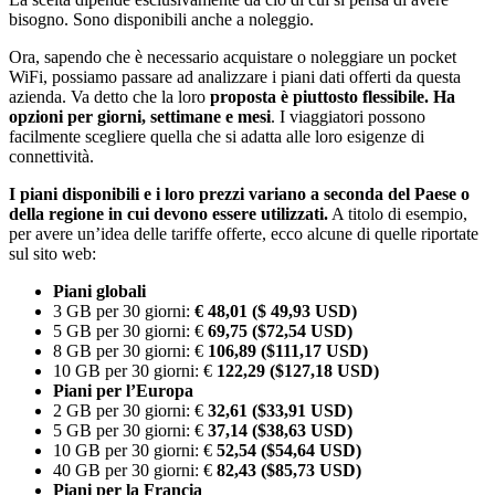
bisogno. Sono disponibili anche a noleggio.
Ora, sapendo che è necessario acquistare o noleggiare un pocket
WiFi, possiamo passare ad analizzare i piani dati offerti da questa
azienda. Va detto che la loro
proposta è piuttosto flessibile.
Ha
opzioni per giorni, settimane e mesi
. I viaggiatori possono
facilmente scegliere quella che si adatta alle loro esigenze di
connettività.
I piani disponibili e i loro prezzi variano a seconda del Paese o
della regione in cui devono essere utilizzati.
A titolo di esempio,
per avere un’idea delle tariffe offerte, ecco alcune di quelle riportate
sul sito web:
Piani globali
3 GB per 30 giorni:
€ 48,01 ($ 49,93 USD)
5 GB per 30 giorni: €
69,75 ($72,54 USD)
8 GB per 30 giorni: €
106,89 ($111,17 USD)
10 GB per 30 giorni: €
122,29 ($127,18 USD)
Piani per l’Europa
2 GB per 30 giorni: €
32,61 ($33,91 USD)
5 GB per 30 giorni: €
37,14 ($38,63 USD)
10 GB per 30 giorni: €
52,54 ($54,64 USD)
40 GB per 30 giorni: €
82,43 ($85,73 USD)
Piani per la Francia