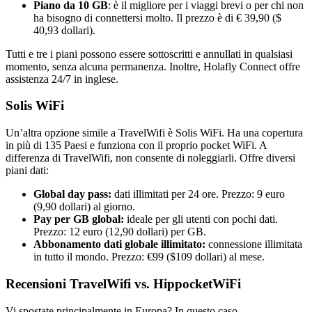
Piano da 10 GB
: è il migliore per i viaggi brevi o per chi non
ha bisogno di connettersi molto. Il prezzo è di € 39,90 ($
40,93 dollari).
Tutti e tre i piani possono essere sottoscritti e annullati in qualsiasi
momento, senza alcuna permanenza. Inoltre, Holafly Connect offre
assistenza 24/7 in inglese.
Solis WiFi
Un’altra opzione simile a TravelWifi è Solis WiFi. Ha una copertura
in più di 135 Paesi e funziona con il proprio pocket WiFi. A
differenza di TravelWifi, non consente di noleggiarli. Offre diversi
piani dati:
Global day pass:
dati illimitati per 24 ore. Prezzo: 9 euro
(9,90 dollari) al giorno.
Pay per GB global:
ideale per gli utenti con pochi dati.
Prezzo: 12 euro (12,90 dollari) per GB.
Abbonamento dati globale illimitato:
connessione illimitata
in tutto il mondo. Prezzo: €99 ($109 dollari) al mese.
Recensioni TravelWifi vs. HippocketWiFi
Vi spostate principalmente in Europa? In questo caso