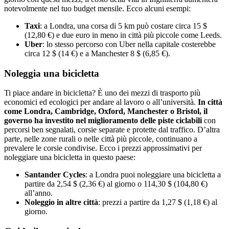
notevolmente nel tuo budget mensile. Ecco alcuni esempi:
Taxi
: a Londra, una corsa di 5 km può costare circa 15 $
(12,80 €) e due euro in meno in città più piccole come Leeds.
Uber
: lo stesso percorso con Uber nella capitale costerebbe
circa 12 $ (14 €) e a Manchester 8 $ (6,85 €).
Noleggia una bicicletta
Ti piace andare in bicicletta? È uno dei mezzi di trasporto più
economici ed ecologici per andare al lavoro o all’università.
In città
come Londra, Cambridge, Oxford, Manchester o Bristol, il
governo ha investito nel miglioramento delle piste ciclabili
con
percorsi ben segnalati, corsie separate e protette dal traffico. D’altra
parte, nelle zone rurali o nelle città più piccole, continuano a
prevalere le corsie condivise. Ecco i prezzi approssimativi per
noleggiare una bicicletta in questo paese:
Santander Cycles
: a Londra puoi noleggiare una bicicletta a
partire da 2,54 $ (2,36 €) al giorno o 114,30 $ (104,80 €)
all’anno.
Noleggio in altre città
: prezzi a partire da 1,27 $ (1,18 €) al
giorno.