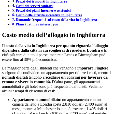
Prezzi dei trasporti in Inghilterra
Costi dei servizi sanitari
Prezzi dei piani Internet e telefonici
Costo delle attività ricreative in Inghilterra
Domande frequenti sul costo della vita in Inghilterra
Plans that may interest you
Costo medio dell’alloggio in Inghilterra
Il costo della vita in Inghilterra per quanto riguarda l’alloggio
dipenderà dalla città in cui sceglierai di risiedere
.
Londra
è la
città più cara di tutto il paese, mentre a Leeds o Birmingham può
essere fino al 30% più economica.
La maggior parte degli studenti che vengono a
imparare l’inglese
scelgono di condividere un appartamento per ridurre i costi, mentre i
nomadi digitali
tendono a
scegliere un coliving per lavorare da
remoto e vivere in comunità.
D’altra parte, gli appartamenti
ammobiliati e gli hotel sono più frequentati dai turisti. Vediamo
alcuni esempi di ciascuno di essi:
Appartamento ammobiliato
: un appartamento con una
camera da letto a Londra costa 2.810 dollari (2.400 euro) al
mese, mentre a Manchester lo si può trovare a 1.405 dollari
(1.200 euro) e a Leeds a 820 dollari (700 euro), sul portale