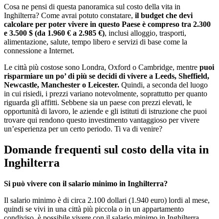
Cosa ne pensi di questa panoramica sul costo della vita in
Inghilterra? Come avrai potuto constatare,
il budget che devi
calcolare per poter vivere in questo Paese è compreso tra 2.300
e 3.500 $ (da 1.960 € a 2.985 €)
, inclusi alloggio, trasporti,
alimentazione, salute, tempo libero e servizi di base come la
connessione a Internet.
Le città più costose sono Londra, Oxford o Cambridge, mentre
puoi
risparmiare un po’ di più se decidi di vivere a Leeds, Sheffield,
Newcastle, Manchester o Leicester.
Quindi, a seconda del luogo
in cui risiedi, i prezzi variano notevolmente, soprattutto per quanto
riguarda gli affitti. Sebbene sia un paese con prezzi elevati, le
opportunità di lavoro, le aziende e gli istituti di istruzione che puoi
trovare qui rendono questo investimento vantaggioso per vivere
un’esperienza per un certo periodo. Ti va di venire?
Domande frequenti sul costo della vita in
Inghilterra
Si può vivere con il salario minimo in Inghilterra?
Il salario minimo è di circa 2.100 dollari (1.940 euro) lordi al mese,
quindi se vivi in una città più piccola o in un appartamento
condiviso, è possibile vivere con il salario minimo in Inghilterra.