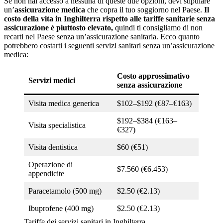
Se non hai accesso a nessuna di queste due opzioni, devi stipulare
un’
assicurazione medica
che copra il tuo soggiorno nel Paese.
Il
costo della vita in Inghilterra rispetto alle tariffe sanitarie senza
assicurazione è piuttosto elevato,
quindi ti consigliamo di non
recarti nel Paese senza un’assicurazione sanitaria. Ecco quanto
potrebbero costarti i seguenti servizi sanitari senza un’assicurazione
medica:
Costo approssimativo
Servizi medici
senza assicurazione
Visita medica generica
$102–$192 (€87–€163)
$192–$384 (€163–
Visita specialistica
€327)
Visita dentistica
$60 (€51)
Operazione di
$7.560 (€6.453)
appendicite
Paracetamolo (500 mg)
$2.50 (€2.13)
Ibuprofene (400 mg)
$2.50 (€2.13)
Tariffe dei servizi sanitari in Inghilterra.