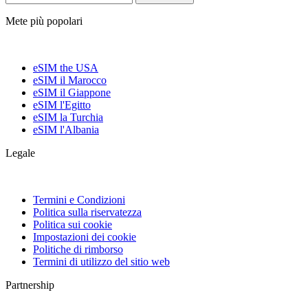
Mete più popolari
eSIM the USA
eSIM il Marocco
eSIM il Giappone
eSIM l'Egitto
eSIM la Turchia
eSIM l'Albania
Legale
Termini e Condizioni
Politica sulla riservatezza
Politica sui cookie
Impostazioni dei cookie
Politiche di rimborso
Termini di utilizzo del sitio web
Partnership