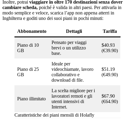
Inoltre, potrai
viaggiare in oltre 170 destinazioni senza dover
cambiare scheda,
poiché è valida in altri paesi. Per attivarla in
modo semplice e veloce, scarica l’app non appena atterri in
Inghilterra e goditi uno dei suoi piani in pochi minuti:
Abbonamento
Dettagli
Tariffa
Pensato per viaggi
Piano di 10
$40.93
brevi o un utilizzo
GB
(€39.90)
base.
Ideale per
Piano di 25
videochiamate, lavoro
$51.19
GB
collaborativo e
(€49.90)
download di file.
La scelta migliore per i
lavoratori remoti e gli
$67.90
Piano illimitato
utenti intensivi di
(€64.90)
Internet.
Caratteristiche dei piani mensili di Holafly