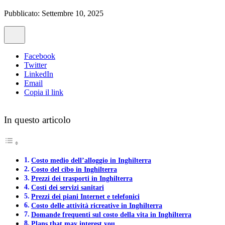
Pubblicato: Settembre 10, 2025
Facebook
Twitter
LinkedIn
Email
Copia il link
In questo articolo
Costo medio dell’alloggio in Inghilterra
Costo del cibo in Inghilterra
Prezzi dei trasporti in Inghilterra
Costi dei servizi sanitari
Prezzi dei piani Internet e telefonici
Costo delle attività ricreative in Inghilterra
Domande frequenti sul costo della vita in Inghilterra
Plans that may interest you