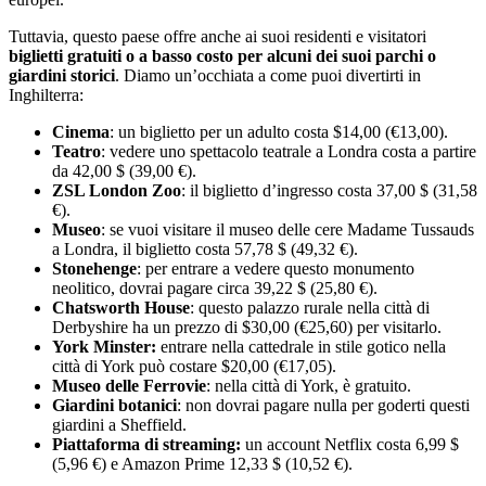
Tuttavia, questo paese offre anche ai suoi residenti e visitatori
biglietti gratuiti o a basso costo per alcuni dei suoi parchi o
giardini storici
. Diamo un’occhiata a come puoi divertirti in
Inghilterra:
Cinema
: un biglietto per un adulto costa $14,00 (€13,00).
Teatro
: vedere uno spettacolo teatrale a Londra costa a partire
da 42,00 $ (39,00 €).
ZSL London Zoo
: il biglietto d’ingresso costa 37,00 $ (31,58
€).
Museo
: se vuoi visitare il museo delle cere Madame Tussauds
a Londra, il biglietto costa 57,78 $ (49,32 €).
Stonehenge
: per entrare a vedere questo monumento
neolitico, dovrai pagare circa 39,22 $ (25,80 €).
Chatsworth House
: questo palazzo rurale nella città di
Derbyshire ha un prezzo di $30,00 (€25,60) per visitarlo.
York Minster:
entrare nella cattedrale in stile gotico nella
città di York può costare $20,00 (€17,05).
Museo delle Ferrovie
: nella città di York, è gratuito.
Giardini botanici
: non dovrai pagare nulla per goderti questi
giardini a Sheffield.
Piattaforma di streaming:
un account Netflix costa 6,99 $
(5,96 €) e Amazon Prime 12,33 $ (10,52 €).