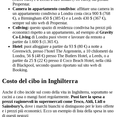
Properstar.
Camera
in appartamento condiviso
: affittare una camera in
un appartamento condiviso a Londra costa circa 900 $ (768
€), a Birmingham 450 $ (385 €) e a Leeds 430 $ (367 €),
sempre sul sito web di Properstar.
Coliving:
questo spazio di residenza condivisa ha prezzi più
economici rispetto a un appartamento, ad esempio al
Gravity
Co-Living
di Londra puoi vivere e lavorare da remoto a
partire da 1.600 $ (1.365 €).
Hotel
: puoi alloggiare a partire da 93 $ (80 €) a notte a
Greenwich, presso l’hotel The Argenstein, a 10 chilometri da
Londra, 56 $ (48 €) presso The Butlers Hotel, a Leeds, o a
partire da 25 $ (22 €) presso il Coco Beach Hotel, nella città
di Blackpool, secondo quanto riportato sul sito web di
Booking.
Costo del cibo in Inghilterra
Anche il cibo incide sul costo della vita in Inghilterra, soprattutto se
cucini a casa o mangi fuori regolarmente.
Puoi fare la spesa a
prezzi ragionevoli in supermercati come Tesco, Aldi, Lidl o
Sainsbury’s,
dove i marchi bianchi si distinguono per le loro offerte
e i prezzi più economici. Ecco un esempio di lista della spesa in uno
di questi negozi: