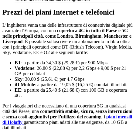
Prezzi dei piani Internet e telefonici
L’Inghilterra vanta una delle infrastrutture di connettività digitale più
avanzate d’Europa, con una
copertura 4G in tutto il Paese e 5G
nelle principali città, come Londra, Birmingham, Manchester e
Liverpool
. È possibile sottoscrivere un abbonamento in fibra ottica
con i principali operatori come BT (British Telecom), Virgin Media,
Sky, Vodafone, EE e O2 alle seguenti tariffe:
BT
: a partire da 34,30 $ (29,28 €) per 900 Mbps.
Vodafone
: 26,80 $ (22,88 €) per 2,2 Gbps e 9,00 $ per 21
GB per cellulari.
Sky
: 30,00 $ (25,61 €) per 4,7 Gbps.
iD Mobile
: a partire da 19,05 $ (16,25 €) con dati illimitati.
EE
: a partire da 25,40 $ (21,68 €) con 100 GB e copertura
4G.
Per i viaggiatori che necessitano di una copertura 5G in qualsiasi
città del Paese, una
connettività stabile, sicura, senza interruzioni
e senza costi aggiuntivi per l’utilizzo del roaming
, i
piani mensili
di Holafly
garantiscono piani adatti alle tue esigenze, da 10 GB a
dati illimitati.