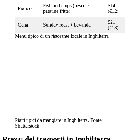
Fish and chips (pesce e
$14
Pranzo
patatine fritte)
(€12)
$21
Cena
Sunday roast + bevanda
(€18)
Menu tipico di un ristorante locale in Inghilterra
Piatti tipici da mangiare in Inghilterra. Fonte:
Shutterstock
Prezzi dei trasporti in Inghilterra