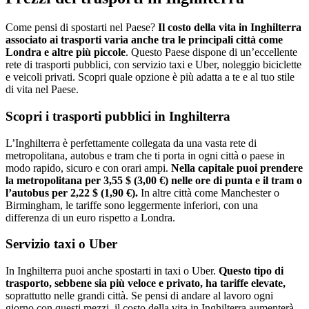
Come pensi di spostarti nel Paese?
Il costo della vita in Inghilterra
associato ai trasporti varia anche tra le principali città come
Londra e altre più piccole
. Questo Paese dispone di un’eccellente
rete di trasporti pubblici, con servizio taxi e Uber, noleggio biciclette
e veicoli privati. Scopri quale opzione è più adatta a te e al tuo stile
di vita nel Paese.
Scopri i trasporti pubblici in Inghilterra
L’Inghilterra è perfettamente collegata da una vasta rete di
metropolitana, autobus e tram che ti porta in ogni città o paese in
modo rapido, sicuro e con orari ampi.
Nella capitale puoi prendere
la metropolitana per 3,55 $ (3,00 €) nelle ore di punta e il tram o
l’autobus per 2,22 $ (1,90 €).
In altre città come Manchester o
Birmingham, le tariffe sono leggermente inferiori, con una
differenza di un euro rispetto a Londra.
Servizio taxi o Uber
In Inghilterra puoi anche spostarti in taxi o Uber.
Questo tipo di
trasporto, sebbene sia più veloce e privato, ha tariffe elevate,
soprattutto nelle grandi città. Se pensi di andare al lavoro ogni
giorno con questi mezzi, il costo della vita in Inghilterra aumenterà