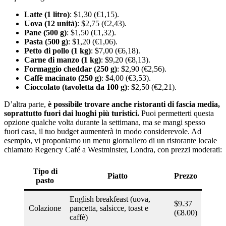
Latte (1 litro)
: $1,30 (€1,15).
Uova (12 unità)
: $2,75 (€2,43).
Pane (500 g)
: $1,50 (€1,32).
Pasta (500 g)
: $1,20 (€1,06).
Petto di pollo (1 kg)
: $7,00 (€6,18).
Carne di manzo (1 kg)
: $9,20 (€8,13).
Formaggio cheddar (250 g)
: $2,90 (€2,56).
Caffè macinato (250 g)
: $4,00 (€3,53).
Cioccolato (tavoletta da 100 g)
: $2,50 (€2,21).
D’altra parte,
è possibile trovare anche ristoranti di fascia media,
soprattutto fuori dai luoghi più turistici.
Puoi permetterti questa
opzione qualche volta durante la settimana, ma se mangi spesso
fuori casa, il tuo budget aumenterà in modo considerevole. Ad
esempio, vi proponiamo un menu giornaliero di un ristorante locale
chiamato Regency Café a Westminster, Londra, con prezzi moderati:
Tipo di
Piatto
Prezzo
pasto
English breakfeast (uova,
$9.37
Colazione
pancetta, salsicce, toast e
(€8.00)
caffè)