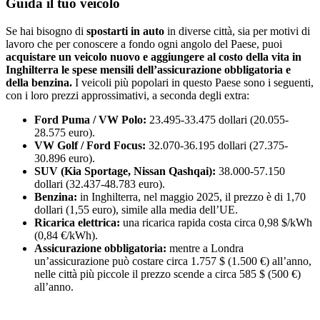
Guida il tuo veicolo
Se hai bisogno di
spostarti in auto
in diverse città, sia per motivi di
lavoro che per conoscere a fondo ogni angolo del Paese, puoi
acquistare un veicolo nuovo e aggiungere al costo della vita in
Inghilterra le spese mensili dell’assicurazione obbligatoria e
della benzina.
I veicoli più popolari in questo Paese sono i seguenti,
con i loro prezzi approssimativi, a seconda degli extra:
Ford Puma / VW Polo:
23.495-33.475 dollari (20.055-
28.575 euro).
VW Golf / Ford Focus:
32.070-36.195 dollari (27.375-
30.896 euro).
SUV (Kia Sportage, Nissan Qashqai):
38.000-57.150
dollari (32.437-48.783 euro).
Benzina:
in Inghilterra, nel maggio 2025, il prezzo è di 1,70
dollari (1,55 euro), simile alla media dell’UE.
Ricarica elettrica:
una ricarica rapida costa circa 0,98 $/kWh
(0,84 €/kWh).
Assicurazione obbligatoria:
mentre a Londra
un’assicurazione può costare circa 1.757 $ (1.500 €) all’anno,
nelle città più piccole il prezzo scende a circa 585 $ (500 €)
all’anno.