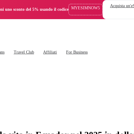
Acquista un'
MYESIMNOW5
eni uno sconto del 5% usando il codice
ans
Travel Club
Affiliati
For Business