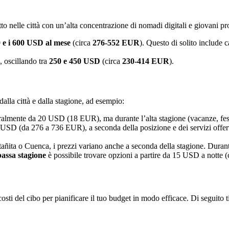
o nelle città con un’alta concentrazione di nomadi digitali e giovani pro
 e i 600 USD al mese
(circa
276-552 EUR
). Questo di solito include
, oscillando tra
250 e 450 USD
(circa
230-414 EUR
).
dalla città e dalla stagione, ad esempio:
almente da 20 USD (18 EUR), ma durante l’alta stagione (vacanze, festiv
USD (da 276 a 736 EUR), a seconda della posizione e dei servizi offert
tañita o Cuenca, i prezzi variano anche a seconda della stagione. Durant
bassa stagione
è possibile trovare opzioni a partire da 15 USD a notte (
osti del cibo per pianificare il tuo budget in modo efficace. Di seguito 