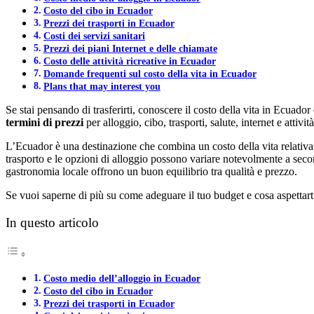
Costo del cibo in Ecuador
Prezzi dei trasporti in Ecuador
Costi dei servizi sanitari
Prezzi dei piani Internet e delle chiamate
Costo delle attività ricreative in Ecuador
Domande frequenti sul costo della vita in Ecuador
Plans that may interest you
Se stai pensando di trasferirti, conoscere il costo della vita in Ecuado
termini di prezzi
per alloggio, cibo, trasporti, salute, internet e attività
L’Ecuador è una destinazione che combina un costo della vita relativa
trasporto e le opzioni di alloggio possono variare notevolmente a sec
gastronomia locale offrono un buon equilibrio tra qualità e prezzo.
Se vuoi saperne di più su come adeguare il tuo budget e cosa aspettarti 
In questo articolo
Costo medio dell’alloggio in Ecuador
Costo del cibo in Ecuador
Prezzi dei trasporti in Ecuador