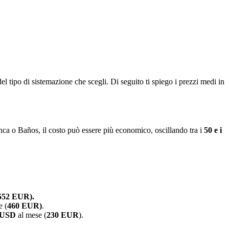
el tipo di sistemazione che scegli. Di seguito ti spiego i prezzi medi in
enca o Baños, il costo può essere più economico, oscillando tra i
50 e i
552 EUR).
e (
460 EUR)
.
 USD
al mese (
230 EUR
).