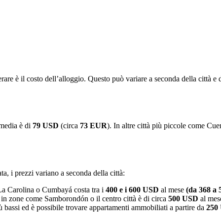
rare è il costo dell’alloggio. Questo può variare a seconda della città e d
 media è di
79 USD
(circa
73 EUR
). In altre città più piccole come Cu
, i prezzi variano a seconda della città:
La Carolina o Cumbayá costa tra i
400 e i 600 USD
al mese
(da 368 a 
 in zone come Samborondón o il centro città è di circa
500 USD
al mes
 bassi ed è possibile trovare appartamenti ammobiliati a partire da
250