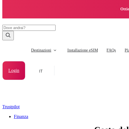
Otti
Destinazioni
Installazione eSIM
FAQs
Pl
Login
IT
Trustpilot
Finanza