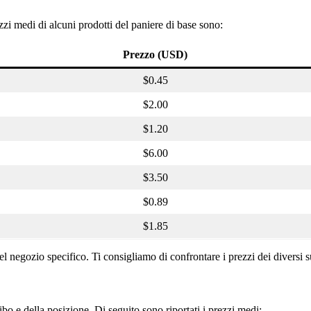
zi medi di alcuni prodotti del paniere di base sono:
Prezzo (USD)
$0.45
$2.00
$1.20
$6.00
$3.50
$0.89
$1.85
l negozio specifico. Ti consigliamo di confrontare i prezzi dei diversi su
 cibo e della posizione. Di seguito sono riportati i prezzi medi: