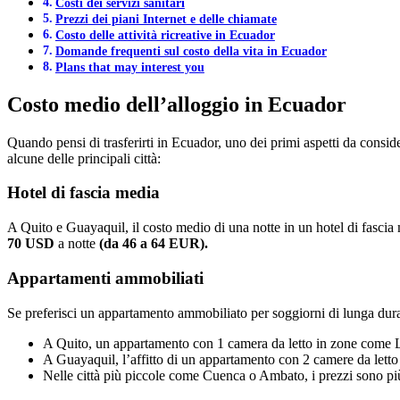
Costi dei servizi sanitari
Prezzi dei piani Internet e delle chiamate
Costo delle attività ricreative in Ecuador
Domande frequenti sul costo della vita in Ecuador
Plans that may interest you
Costo medio dell’alloggio in Ecuador
Quando pensi di trasferirti in Ecuador, uno dei primi aspetti da conside
alcune delle principali città:
Hotel di fascia media
A Quito e Guayaquil, il costo medio di una notte in un hotel di fascia
70 USD
a notte
(da 46 a 64 EUR).
Appartamenti ammobiliati
Se preferisci un appartamento ammobiliato per soggiorni di lunga durata
A Quito, un appartamento con 1 camera da letto in zone come 
A Guayaquil, l’affitto di un appartamento con 2 camere da letto
Nelle città più piccole come Cuenca o Ambato, i prezzi sono più