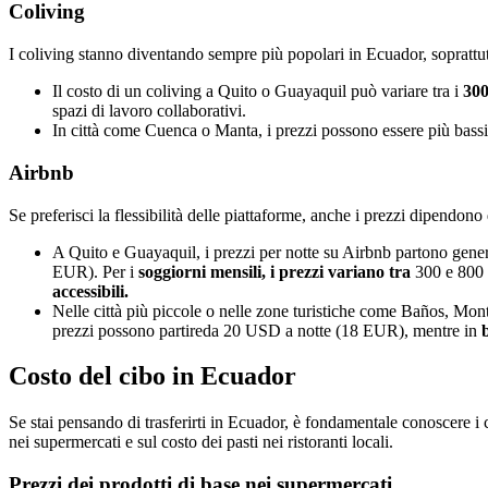
Coliving
I coliving stanno diventando sempre più popolari in Ecuador, soprattutt
Il costo di un coliving a Quito o Guayaquil può variare tra i
300
spazi di lavoro collaborativi.
In città come Cuenca o Manta, i prezzi possono essere più bassi
Airbnb
Se preferisci la flessibilità delle piattaforme, anche i prezzi dipendono 
A Quito e Guayaquil, i prezzi per notte su Airbnb partono gener
EUR). Per i
soggiorni mensili, i prezzi variano tra
300 e 800 
accessibili.
Nelle città più piccole o nelle zone turistiche come Baños, Mon
prezzi possono partireda 20 USD a notte (18 EUR), mentre in
Costo del cibo in Ecuador
Se stai pensando di trasferirti in Ecuador, è fondamentale conoscere i c
nei supermercati e sul costo dei pasti nei ristoranti locali.
Prezzi dei prodotti di base nei supermercati