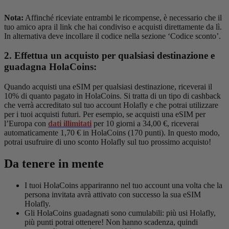
Nota:
Affinché riceviate entrambi le ricompense, è necessario che il
tuo amico apra il link che hai condiviso e acquisti direttamente da lì.
In alternativa deve incollare il codice nella sezione ‘Codice sconto’.
2. Effettua un acquisto per qualsiasi destinazione e
guadagna HolaCoins:
Quando acquisti una eSIM per qualsiasi destinazione, riceverai il
10% di quanto pagato in HolaCoins. Si tratta di un tipo di cashback
che verrà accreditato sul tuo account Holafly e che potrai utilizzare
per i tuoi acquisti futuri. Per esempio, se acquisti una eSIM per
l’Europa con
dati illimitati
per 10 giorni a 34,00 €, riceverai
automaticamente 1,70 € in HolaCoins (170 punti). In questo modo,
potrai usufruire di uno sconto Holafly sul tuo prossimo acquisto!
Da tenere in mente
I tuoi HolaCoins appariranno nel tuo account una volta che la
persona invitata avrà attivato con successo la sua eSIM
Holafly.
Gli HolaCoins guadagnati sono cumulabili: più usi Holafly,
più punti potrai ottenere! Non hanno scadenza, quindi