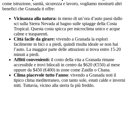
come istruzione, sanità, sicurezza e lavoro, vogliamo mostrarti altri
benefici che Granada ti offre:
Vicinanza alla natura:
in meno di un’ora d’auto passi dallo
sci sulla Sierra Nevada al bagno sulle spiagge della Costa
Tropical. Questa costa spicca per microclima unico e acque
calme e trasparenti.
Città facile da girare:
vivendo a Granada la esplori
facilmente in bici o a piedi, quindi risulta ideale se non hai
l’auto. La maggior parte delle attrazioni si trova entro 15-20
minuti a piedi.
Affitti convenienti:
il costo della vita a Granada rimane
accessibile e trovi bilocali in centro da $620 (€550) al mese
oppure da $450 (€400) in zone come Zaidín o Chana.
Clima piacevole tutto l’anno
: vivendo a Granada noti il
tipico clima mediterraneo, con tanto sole, estati calde e inverni
miti. Tuttavia, vicino alla sierra fa più freddo.