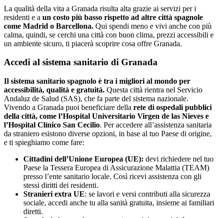
La qualità della vita a Granada risulta alta grazie ai servizi per i
residenti e a
un costo più basso rispetto ad altre città spagnole
come Madrid o Barcellona.
Qui spendi meno e vivi anche con più
calma, quindi, se cerchi una città con buon clima, prezzi accessibili e
un ambiente sicuro, ti piacerà scoprire cosa offre Granada.
Accedi al sistema sanitario di Granada
Il sistema sanitario spagnolo è tra i migliori al mondo per
accessibilità, qualità e gratuità.
Questa città rientra nel Servicio
Andaluz de Salud (SAS), che fa parte del sistema nazionale.
Vivendo a Granada puoi beneficiare della
rete di ospedali pubblici
della città, come l’Hospital Universitario Virgen de las Nieves e
l’Hospital Clínico San Cecilio
. Per accedere all’assistenza sanitaria
da straniero esistono diverse opzioni, in base al tuo Paese di origine,
e ti spieghiamo come fare:
Cittadini dell’Unione Europea (UE):
devi richiedere nel tuo
Paese la Tessera Europea di Assicurazione Malattia (TEAM)
presso l’ente sanitario locale. Così ricevi assistenza con gli
stessi diritti dei residenti.
Stranieri extra UE
: se lavori e versi contributi alla sicurezza
sociale, accedi anche tu alla sanità gratuita, insieme ai familiari
diretti.