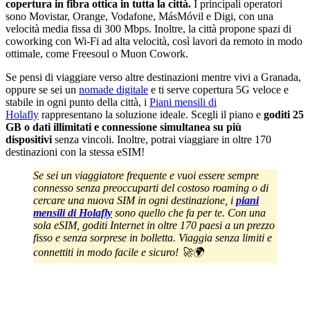
copertura in fibra ottica in tutta la città.
I principali operatori
sono Movistar, Orange, Vodafone, MásMóvil e Digi, con una
velocità media fissa di 300 Mbps. Inoltre, la città propone spazi di
coworking con Wi-Fi ad alta velocità, così lavori da remoto in modo
ottimale, come Freesoul o Muon Cowork.
Se pensi di viaggiare verso altre destinazioni mentre vivi a Granada,
oppure se sei un
nomade digitale
e ti serve copertura 5G veloce e
stabile in ogni punto della città, i
Piani mensili di
Holafly
rappresentano la soluzione ideale. Scegli il piano e
goditi 25
GB o dati illimitati e connessione simultanea su più
dispositivi
senza vincoli. Inoltre, potrai viaggiare in oltre 170
destinazioni con la stessa eSIM!
Se sei un viaggiatore frequente e vuoi essere sempre
connesso senza preoccuparti del costoso roaming o di
cercare una nuova SIM in ogni destinazione, i
piani
mensili di Holafly
sono quello che fa per te. Con una
sola eSIM, goditi Internet in oltre 170 paesi a un prezzo
fisso e senza sorprese in bolletta. Viaggia senza limiti e
connettiti in modo facile e sicuro! 🚀🌍