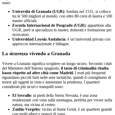
sono:
Università di Granada (UGR)
: fondata nel 1531, si colloca
tra le 500 migliori al mondo, con oltre 80 corsi di laurea e 100
master ufficiali.
Escuela Internacional de Posgrado (UGR)
: appartiene alla
UGR, però si specializza in master, dottorati e formazione per
ricercatori.
Universidad Loyola Andalucía
: è un’università privata con
approccio internazionale e bilingue.
La sicurezza vivendo a Granada
Vivere a Granada significa scegliere un luogo sicuro. Secondo i dati
del Ministero dell’Interno spagnolo,
il tasso di criminalità risulta
basso rispetto ad altre città come Madrid.
I reati più frequenti
riguardano piccoli furti nelle aree turistiche, quindi ti consigliamo di
tenere gli oggetti in vista e aumentare la prudenza. I quartieri
considerati più sicuri e tranquilli sono:
El Serrallo
: ai piedi della Sierra Nevada, è una zona
residenziale con vista sulla montagna, perfetta per vivere nella
natura, ma vicina al centro.
Zaidín-Vergeles
: vicino al fiume Genil, è un quartiere grande
con molti alberi e negozi di zona.