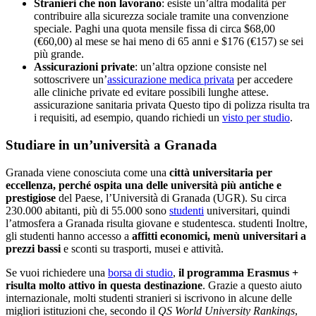
Stranieri che non lavorano
: esiste un’altra modalità per
contribuire alla sicurezza sociale tramite una convenzione
speciale. Paghi una quota mensile fissa di circa $68,00
(€60,00) al mese se hai meno di 65 anni e $176 (€157) se sei
più grande.
Assicurazioni private
: un’altra opzione consiste nel
sottoscrivere un’
assicurazione medica privata
per accedere
alle cliniche private ed evitare possibili lunghe attese.
assicurazione sanitaria privata Questo tipo di polizza risulta tra
i requisiti, ad esempio, quando richiedi un
visto per studio
.
Studiare in un’università a Granada
Granada viene conosciuta come una
città universitaria per
eccellenza, perché ospita una delle università più antiche e
prestigiose
del Paese, l’Università di Granada (UGR). Su circa
230.000 abitanti, più di 55.000 sono
studenti
universitari, quindi
l’atmosfera a Granada risulta giovane e studentesca. studenti Inoltre,
gli studenti hanno accesso a
affitti economici, menù universitari a
prezzi bassi
e sconti su trasporti, musei e attività.
Se vuoi richiedere una
borsa di studio
,
il programma Erasmus +
risulta molto attivo in questa destinazione
. Grazie a questo aiuto
internazionale, molti studenti stranieri si iscrivono in alcune delle
migliori istituzioni che, secondo il
QS World University Rankings
,