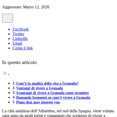
Aggiornato: Marzo 12, 2026
Facebook
Twitter
LinkedIn
Email
Copia il link
In questo articolo
Com’è la qualità della vita a Granada?
Vantaggi di vivere a Granada
Svantaggi di vivere a Granada come straniero
Domande frequenti su com’è vivere a Granada
Plans that may interest you
La città andalusa dell’Alhambra, nel sud della Spagna, viene visitata
ogni anno da molti turisti e viaggiatori che scelgono di vivere a