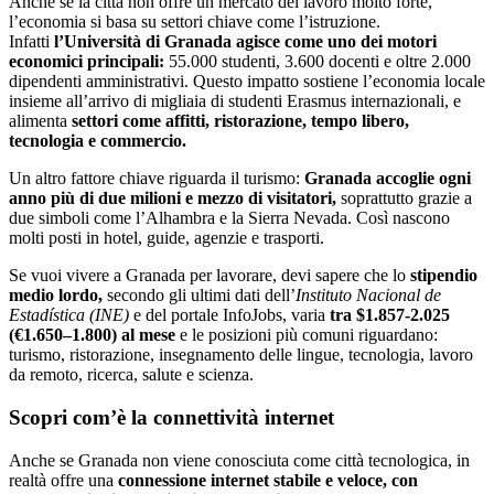
Anche se la città non offre un mercato del lavoro molto forte,
l’economia si basa su settori chiave come l’istruzione.
Infatti
l’Università di Granada agisce come uno dei motori
economici principali:
55.000 studenti, 3.600 docenti e oltre 2.000
dipendenti amministrativi. Questo impatto sostiene l’economia locale
insieme all’arrivo di migliaia di studenti Erasmus internazionali, e
alimenta
settori come affitti, ristorazione, tempo libero,
tecnologia e commercio.
Un altro fattore chiave riguarda il turismo:
Granada accoglie ogni
anno più di due milioni e mezzo di visitatori,
soprattutto grazie a
due simboli come l’Alhambra e la Sierra Nevada. Così nascono
molti posti in hotel, guide, agenzie e trasporti.
Se vuoi vivere a Granada per lavorare, devi sapere che lo
stipendio
medio lordo,
secondo gli ultimi dati dell’
Instituto Nacional de
Estadística (INE)
e del portale InfoJobs, varia
tra $1.857-2.025
(€1.650–1.800) al mese
e le posizioni più comuni riguardano:
turismo, ristorazione, insegnamento delle lingue, tecnologia, lavoro
da remoto, ricerca, salute e scienza.
Scopri com’è la connettività internet
Anche se Granada non viene conosciuta come città tecnologica, in
realtà offre una
connessione internet stabile e veloce, con