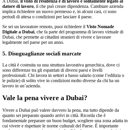
A Dubai,
il visto di residenza e di lavoro è solitamente legato al
datore di lavoro
, il che può creare dipendenza. Cambiare azienda
implica richiedere un nuovo permesso e, in alcuni casi, ci sono
periodi di attesa o condizioni per lasciare il paese.
Se sei un lavoratore remoto, puoi richiedere il
Visto Nomade
Digitale a Dubai
, che fa parte del programma di lavoro virtuale di
Dubai, che permette ai cittadini stranieri di vivere e lavorare
legalmente nel paese per un anno.
5. Disuguaglianze sociali marcate
La città è costruita su una struttura lavorativa gerarchica, dove ci
sono differenze tra gli espatriati di diversi paesi e livelli
professionali. Chi lavora in settori a basso salario (come l’edilizia o
le pulizie) di solito vive in condizioni molto diverse da chi ha un
lavoro in un’azienda.
Vale la pena vivere a Dubai?
Vivere a Dubai può valere davvero la pena, ma tutto dipende da
quanto sei preparato quando arrivi in città. Ricorda che è
fondamentale preparare un buon budget, scegliere una zona adatta in
cui vivere e rispettare le norme culturali del Paese. È importante