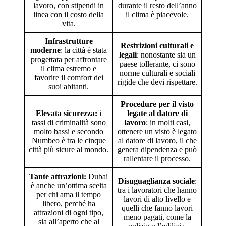
lavoro, con stipendi in
durante il resto dell’anno
linea con il costo della
il clima è piacevole.
vita.
Infrastrutture
Restrizioni culturali e
moderne
: la città è stata
legali
: nonostante sia un
progettata per affrontare
paese tollerante, ci sono
il clima estremo e
norme culturali e sociali
favorire il comfort dei
rigide che devi rispettare.
suoi abitanti.
Procedure per il visto
Elevata sicurezza:
i
legate al datore di
tassi di criminalità sono
lavoro
: in molti casi,
molto bassi e secondo
ottenere un visto è legato
Numbeo è tra le cinque
al datore di lavoro, il che
città più sicure al mondo.
genera dipendenza e può
rallentare il processo.
Tante attrazioni:
Dubai
Disuguaglianza sociale
:
è anche un’ottima scelta
tra i lavoratori che hanno
per chi ama il tempo
lavori di alto livello e
libero, perché ha
quelli che fanno lavori
attrazioni di ogni tipo,
meno pagati, come la
sia all’aperto che al