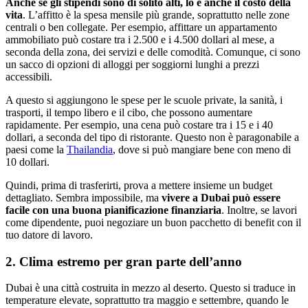
Anche se gli stipendi sono di solito alti, lo è anche il costo della
vita
. L’affitto è la spesa mensile più grande, soprattutto nelle zone
centrali o ben collegate. Per esempio, affittare un appartamento
ammobiliato può costare tra i 2.500 e i 4.500 dollari al mese, a
seconda della zona, dei servizi e delle comodità. Comunque, ci sono
un sacco di opzioni di alloggi per soggiorni lunghi a prezzi
accessibili.
A questo si aggiungono le spese per le scuole private, la sanità, i
trasporti, il tempo libero e il cibo, che possono aumentare
rapidamente. Per esempio, una cena può costare tra i 15 e i 40
dollari, a seconda del tipo di ristorante. Questo non è paragonabile a
paesi come la
Thailandia
, dove si può mangiare bene con meno di
10 dollari.
Quindi, prima di trasferirti, prova a mettere insieme un budget
dettagliato. Sembra impossibile, ma
vivere a Dubai può essere
facile con una buona pianificazione finanziaria
. Inoltre, se lavori
come dipendente, puoi negoziare un buon pacchetto di benefit con il
tuo datore di lavoro.
2. Clima estremo per gran parte dell’anno
Dubai è una città costruita in mezzo al deserto. Questo si traduce in
temperature elevate, soprattutto tra maggio e settembre, quando le