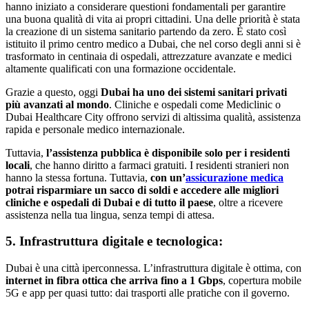
hanno iniziato a considerare questioni fondamentali per garantire
una buona qualità di vita ai propri cittadini. Una delle priorità è stata
la creazione di un sistema sanitario partendo da zero. È stato così
istituito il primo centro medico a Dubai, che nel corso degli anni si è
trasformato in centinaia di ospedali, attrezzature avanzate e medici
altamente qualificati con una formazione occidentale.
Grazie a questo, oggi
Dubai ha uno dei sistemi sanitari privati
più avanzati al mondo
. Cliniche e ospedali come Mediclinic o
Dubai Healthcare City offrono servizi di altissima qualità, assistenza
rapida e personale medico internazionale.
Tuttavia,
l’assistenza pubblica è disponibile solo per i residenti
locali
, che hanno diritto a farmaci gratuiti. I residenti stranieri non
hanno la stessa fortuna. Tuttavia,
con un’
assicurazione medica
potrai risparmiare un sacco di soldi e accedere alle migliori
cliniche e ospedali di Dubai e di tutto il paese
, oltre a ricevere
assistenza nella tua lingua, senza tempi di attesa.
5. Infrastruttura digitale e tecnologica:
Dubai è una città iperconnessa. L’infrastruttura digitale è ottima, con
internet in fibra ottica che arriva fino a 1 Gbps
, copertura mobile
5G e app per quasi tutto: dai trasporti alle pratiche con il governo.