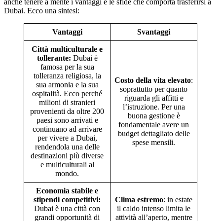
anche tenere a mente i vantaggi e le sfide che comporta trasferirsi a
Dubai. Ecco una sintesi:
Vantaggi
Svantaggi
Città multiculturale e
tollerante:
Dubai è
famosa per la sua
tolleranza religiosa, la
Costo della vita elevato
:
sua armonia e la sua
soprattutto per quanto
ospitalità. Ecco perché
riguarda gli affitti e
milioni di stranieri
l’istruzione. Per una
provenienti da oltre 200
buona gestione è
paesi sono arrivati e
fondamentale avere un
continuano ad arrivare
budget dettagliato delle
per vivere a Dubai,
spese mensili.
rendendola una delle
destinazioni più diverse
e multiculturali al
mondo.
Economia stabile e
stipendi competitivi:
Clima estremo
: in estate
Dubai è una città con
il caldo intenso limita le
grandi opportunità di
attività all’aperto, mentre