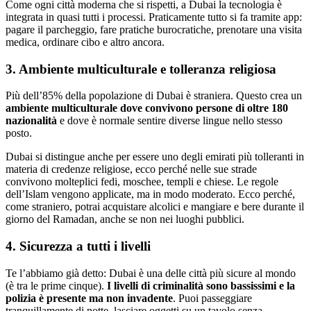
Come ogni città moderna che si rispetti, a Dubai la tecnologia è
integrata in quasi tutti i processi. Praticamente tutto si fa tramite app:
pagare il parcheggio, fare pratiche burocratiche, prenotare una visita
medica, ordinare cibo e altro ancora.
3. Ambiente multiculturale e tolleranza religiosa
Più dell’85% della popolazione di Dubai è straniera. Questo crea un
ambiente multiculturale dove convivono persone di oltre 180
nazionalità
e dove è normale sentire diverse lingue nello stesso
posto.
Dubai si distingue anche per essere uno degli emirati più tolleranti in
materia di credenze religiose, ecco perché nelle sue strade
convivono molteplici fedi, moschee, templi e chiese. Le regole
dell’Islam vengono applicate, ma in modo moderato. Ecco perché,
come straniero, potrai acquistare alcolici e mangiare e bere durante il
giorno del Ramadan, anche se non nei luoghi pubblici.
4. Sicurezza a tutti i livelli
Te l’abbiamo già detto: Dubai è una delle città più sicure al mondo
(è tra le prime cinque).
I livelli di criminalità sono bassissimi e la
polizia è presente ma non invadente
. Puoi passeggiare
tranquillamente di notte, lasciare oggetti su un tavolo senza