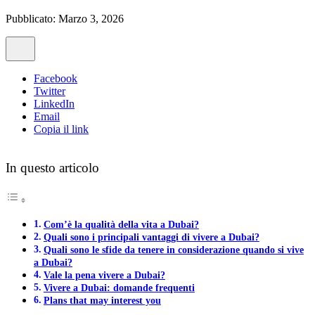
Pubblicato: Marzo 3, 2026
Facebook
Twitter
LinkedIn
Email
Copia il link
In questo articolo
Com’è la qualità della vita a Dubai?
Quali sono i principali vantaggi di vivere a Dubai?
Quali sono le sfide da tenere in considerazione quando si vive
a Dubai?
Vale la pena vivere a Dubai?
Vivere a Dubai: domande frequenti
Plans that may interest you