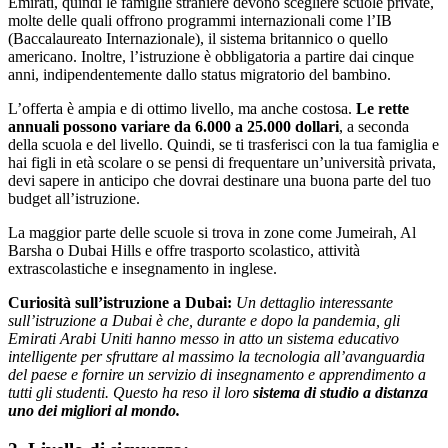
Emirati, quindi le famiglie straniere devono scegliere scuole private,
molte delle quali offrono programmi internazionali come l’IB
(Baccalaureato Internazionale), il sistema britannico o quello
americano. Inoltre, l’istruzione è obbligatoria a partire dai cinque
anni, indipendentemente dallo status migratorio del bambino.
L’offerta è ampia e di ottimo livello, ma anche costosa.
Le rette
annuali possono variare da 6.000 a 25.000 dollari
, a seconda
della scuola e del livello. Quindi, se ti trasferisci con la tua famiglia e
hai figli in età scolare o se pensi di frequentare un’università privata,
devi sapere in anticipo che dovrai destinare una buona parte del tuo
budget all’istruzione.
La maggior parte delle scuole si trova in zone come Jumeirah, Al
Barsha o Dubai Hills e offre trasporto scolastico, attività
extrascolastiche e insegnamento in inglese.
Curiosità sull’istruzione a Dubai:
Un dettaglio interessante
sull’istruzione a Dubai è che, durante e dopo la pandemia, gli
Emirati Arabi Uniti hanno messo in atto un sistema educativo
intelligente per sfruttare al massimo la tecnologia all’avanguardia
del paese e fornire un servizio di insegnamento e apprendimento a
tutti gli studenti. Questo ha reso il loro
sistema di studio a distanza
uno dei migliori al mondo.