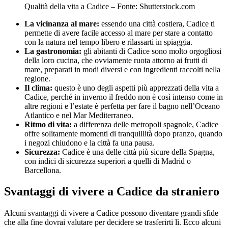
Qualità della vita a Cadice – Fonte: Shutterstock.com
La vicinanza al mare:
essendo una città costiera, Cadice ti
permette di avere facile accesso al mare per stare a contatto
con la natura nel tempo libero e rilassarti in spiaggia.
La gastronomia:
gli abitanti di Cadice sono molto orgogliosi
della loro cucina, che ovviamente ruota attorno ai frutti di
mare, preparati in modi diversi e con ingredienti raccolti nella
regione.
Il clima:
questo è uno degli aspetti più apprezzati della vita a
Cadice, perché in inverno il freddo non è così intenso come in
altre regioni e l’estate è perfetta per fare il bagno nell’Oceano
Atlantico e nel Mar Mediterraneo.
Ritmo di vita:
a differenza delle metropoli spagnole, Cadice
offre solitamente momenti di tranquillità dopo pranzo, quando
i negozi chiudono e la città fa una pausa.
Sicurezza:
Cadice è una delle città più sicure della Spagna,
con indici di sicurezza superiori a quelli di Madrid o
Barcellona.
Svantaggi di vivere a Cadice da straniero
Alcuni svantaggi di vivere a Cadice possono diventare grandi sfide
che alla fine dovrai valutare per decidere se trasferirti lì. Ecco alcuni