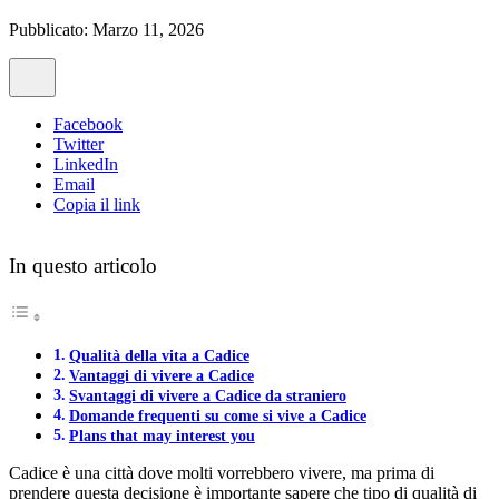
Pubblicato: Marzo 11, 2026
Facebook
Twitter
LinkedIn
Email
Copia il link
In questo articolo
Qualità della vita a Cadice
Vantaggi di vivere a Cadice
Svantaggi di vivere a Cadice da straniero
Domande frequenti su come si vive a Cadice
Plans that may interest you
Cadice è una città dove molti vorrebbero vivere, ma prima di
prendere questa decisione è importante sapere che tipo di qualità di