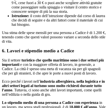
9 €, cene fuori a 30 € o puoi anche scegliere attività gratuite
come passeggiare sulla spiaggia o visitare il centro storico e
conoscere sempre di più la sua storia.
Istruzione:
il costo dell’istruzione dipende dal corso di laurea
che decidi di seguire e da altri fattori come il materiale di cui
hai bisogno.
Una stima delle spese mensili per una persona a Cadice è di 1.200 €,
tenendo conto che questi valori possono variare a seconda dello stile
di vita.
6. Lavori e stipendio medio a Cadice
Sia il settore
turistico che quello marittimo sono i due settori più
importanti
e con la maggiore offerta di lavoro, in generale, a
Cadice. La città è spesso una meta di vacanza sia per gli spagnoli
che per gli stranieri, il che apre le porte a nuovi posti di lavoro.
Ecco perché i lavori nell’
industria alberghiera, nella logistica e in
altri settori legati al turismo sono molto richiesti durante tutto
l’anno
. Tuttavia, ci sono anche altri lavori importanti, come quelli
nell’edilizia o nella guida di gru.
Lo stipendio medio di una persona a Cadice con esperienza
in
un lavoro, ma senza studi professionali, è di
18.000 € all’anno
. Vale