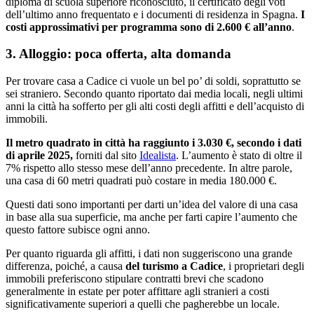
diploma di scuola superiore riconosciuto, il certificato degli voti
dell’ultimo anno frequentato e i documenti di residenza in Spagna.
I
costi approssimativi per programma sono di 2.600 € all’anno
.
3. Alloggio: poca offerta, alta domanda
Per trovare casa a Cadice ci vuole un bel po’ di soldi, soprattutto se
sei straniero. Secondo quanto riportato dai media locali, negli ultimi
anni la città ha sofferto per gli alti costi degli affitti e dell’acquisto di
immobili.
Il metro quadrato in città ha raggiunto i 3.030 €, secondo i dati
di aprile 2025,
forniti dal sito
Idealista
. L’aumento è stato di oltre il
7% rispetto allo stesso mese dell’anno precedente. In altre parole,
una casa di 60 metri quadrati può costare in media 180.000 €.
Questi dati sono importanti per darti un’idea del valore di una casa
in base alla sua superficie, ma anche per farti capire l’aumento che
questo fattore subisce ogni anno.
Per quanto riguarda gli affitti, i dati non suggeriscono una grande
differenza, poiché, a causa
del turismo a Cadice
, i proprietari degli
immobili preferiscono stipulare contratti brevi che scadono
generalmente in estate per poter affittare agli stranieri a costi
significativamente superiori a quelli che pagherebbe un locale.