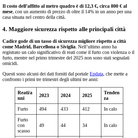
Il costo dell’affitto al metro quadro è di 12,3 €, circa 800 € al
mese
, con un aumento di prezzo di oltre il 14% in un anno per una
casa situata nel centro della città.
4. Maggiore sicurezza rispetto alle principali città
Cadice gode di un tasso di sicurezza migliore rispetto a città
come Madrid, Barcellona o Siviglia
. Nell’ultimo anno ha
registrato un calo significativo di reati come il furto con violenza o il
furto, mentre nel primo trimestre del 2025 non sono stati segnalati
omicidi.
Questi sono alcuni dei dati forniti dal portale
Epdata
, che mette a
confronto i primi tre trimestri degli ultimi tre anni:
Reati/a
Tenden
2023
2024
2025
nni
za
Furto
494
433
412
In calo
Furto
con
49
44
34
In calo
scasso