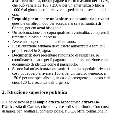
assistenza medica, dovrai pagare il costo massimo dei servizi,
che può variare da 100 a 250 € per un’emergenza o fino a
1000 € al giorno per un ricovero ospedaliero, a seconda dei
casi.
Requisiti per ottenere un’assicurazione sanitaria privata:
questo è un altro modo per accedere ai servizi sanitari di
Cadice, per cui avrai bisogno di:
Un’assicurazione che copra qualsiasi eventualità, compreso il
rimpatrio in caso di decesso.
Avere una copertura minima di un anno.
L’assicurazione sanitaria deve essere autorizzata a fornire i
propri servizi in Spagna.
Documenti:
devi presentare l’indirizzo di residenza, le
coordinate bancarie per il pagamento dell’assicurazione e un
documento di identità come il passaporto.
Se non hai un’assicurazione sanitaria, in un ospedale privato i
costi potrebbero arrivare a 100 € per un medico generico, a
150 € per uno specialista e, in caso di emergenza, il costo è di
circa 120 €, a seconda dell’urgenza.
2. Istruzione superiore pubblica
A Cadice trovi
la più ampia offerta accademica attraverso
l’Università di Cadice
, che ha diverse sedi sul territorio. Con corsi
di laurea ben adattati al contesto locale, l’UCA offre formazione in